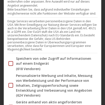
widerrufen oder anpassen. Ihre Auswahl wird nur auf dieses
vielen Mädchen. Denny hat eine Mutter. Diese Mutter
Angebot angewendet.
hat gerade einen neuen Ehemann bekommen: Frank.
Bitte beachten Sie, dass aufgrund individueller Einstellungen
möglicherweise nicht alle Funktionen der Website verfügbar sind.
Denny hat seit 10 Jahren nicht mehr mit seiner
Einige Services verarbeiten personenbezogene Daten in den
Mutter gesprochen. Frank möchte das ändern. Er
USA. Mit Ihrer Einwilligung zur Nutzung dieser Services willigen Sie
nimmt einen Zug nach Berlin. Wer wird als erster
auch in die Verarbeitung Ihrer Daten in den USA gemäß Art. 49 (1)
lit. a GDPR ein. Der EuGH stuft die USA als ein Land mit
erwachsen? Tom Lass, der…
unzureichendem Datenschutz nach EU-Standards ein. Es besteht
beispielsweise die Gefahr, dass US-Behörden
personenbezogene Daten in Überwachungsprogrammen
Mehr lesen
verarbeiten, ohne dass für Europäerinnen und Europäer eine
Klagemöglichkeit besteht.
Im Folgenden finden Sie eine Liste der Zwecke des IAB Tran
Speichern von oder Zugriff auf Informationen
auf einem Endgerät
(618 Vendoren)
Nov.
Personalisierte Werbung und Inhalte, Messung
22
von Werbeleistung und der Performance von
2014
Inhalten, Zielgruppenforschung sowie
Entwicklung und Verbesserung von Angeboten
(624 Vendoren)
„Mauerpark“ (Darling Berlin) ab
Geräte anhand von aktiv angeforderten