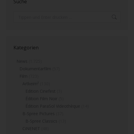
Suche
Search:
Kategorien
News
(1.725)
Dokumentarfilm
(57)
Film
(723)
Artkeim²
(130)
Edition Cinefest
(3)
Édition Film Noir
(5)
Édition ParaSol Videothèque
(14)
B-Spree Pictures
(37)
B-Spree Classics
(13)
CiNENET
(48)