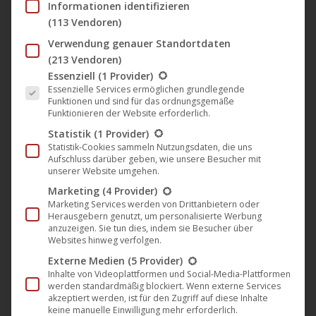
Informationen identifizieren
jetzt auf DVD und bei VoD-Portalen
(113 Vendoren)
erhältlich
Verwendung genauer Standortdaten
Darling Berlin
,
Film
,
Kino
,
News
,
Verleih
22. November 2014
(213 Vendoren)
Es folgt eine Liste der Service-Gruppen, für die eine Einwil
Essenziell
(1 Provider)
Sie heißen Dr. Motte und Wladimir Kaminer, aber
Essenzielle Services ermöglichen grundlegende
auch Schraubermicha oder Ginger Brown. Sie und
Funktionen und sind für das ordnungsgemäße
Funktionieren der Website erforderlich.
viele andere sind Besucher des Mauerparks. Der Film
Statistik
(1 Provider)
von Regisseur Dennis Karsten erzählt die
Statistik-Cookies sammeln Nutzungsdaten, die uns
Geschichten von Menschen aus dem Ostberliner
Aufschluss darüber geben, wie unsere Besucher mit
unserer Website umgehen.
Stadtpark zwischen Prenzlauer Berg und Wedding.
Marketing
(4 Provider)
Heute bietet der Park vor allem Raum für
Marketing Services werden von Drittanbietern oder
künstlerische Kreativität und ist ein interkultureller…
Herausgebern genutzt, um personalisierte Werbung
anzuzeigen. Sie tun dies, indem sie Besucher über
Mehr lesen
Websites hinweg verfolgen.
Externe Medien
(5 Provider)
Inhalte von Videoplattformen und Social-Media-Plattformen
werden standardmäßig blockiert. Wenn externe Services
akzeptiert werden, ist für den Zugriff auf diese Inhalte
keine manuelle Einwilligung mehr erforderlich.