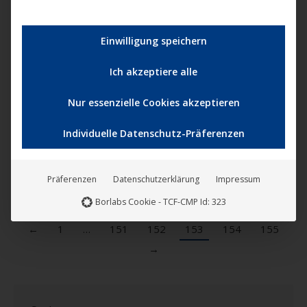
Darling Berlin präsentiert den Original Soundtrack von
LOVE STEAKS mit Musik von The Knife, Blood for
Blood, Andrea Berg, SWISS und der Partitur des
Einwilligung speichern
Komponisten Golo Schultz. Der Soundtrack ist sehr
Ich akzeptiere alle
emotional und beinhaltet sowohl Musik von den
Lieblingsbands des Regisseurs und der
Nur essenzielle Cookies akzeptieren
Produzenten, die auch im Film zu hören sind, als auch
die Originalpartitur,…
Individuelle Datenschutz-Präferenzen
Mehr lesen
Präferenzen
Datenschutzerklärung
Impressum
Borlabs Cookie - TCF-CMP Id: 323
←
1
…
151
152
153
154
155
→