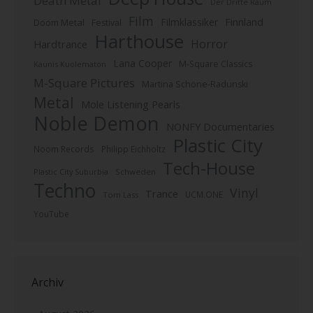
Death Metal
Der Dritte Raum
Film
Finnland
Filmklassiker
Doom Metal
Festival
Harthouse
Horror
Hardtrance
Lana Cooper
M-Square Classics
Kaunis Kuolematon
M-Square Pictures
Martina Schöne-Radunski
Metal
Mole Listening Pearls
Noble Demon
NONFY Documentaries
Plastic City
Noom Records
Philipp Eichholtz
Tech-House
Plastic City Suburbia
Schweden
Techno
Vinyl
Trance
UCM.ONE
Tom Lass
YouTube
Archiv