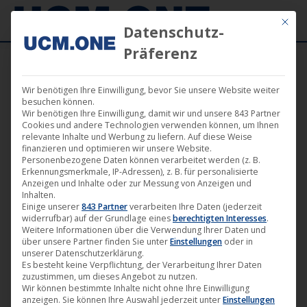
Mit die
Datenschutz-
Präferenz
Wir benötigen Ihre Einwilligung, bevor Sie unsere Website weiter
besuchen können.
Wir benötigen Ihre Einwilligung, damit wir und unsere 843 Partner
Nov.
Cookies und andere Technologien verwenden können, um Ihnen
22
relevante Inhalte und Werbung zu liefern. Auf diese Weise
finanzieren und optimieren wir unsere Website.
Personenbezogene Daten können verarbeitet werden (z. B.
2014
Erkennungsmerkmale, IP-Adressen), z. B. für personalisierte
Anzeigen und Inhalte oder zur Messung von Anzeigen und
Inhalten.
Einige unserer
843 Partner
verarbeiten Ihre Daten (jederzeit
„Papa Gold“ von Tom Lass (Darling
widerrufbar) auf der Grundlage eines
berechtigten Interesses
.
Berlin) ab jetzt auf DVD oder VoD-
Weitere Informationen über die Verwendung Ihrer Daten und
über unsere Partner finden Sie unter
Einstellungen
oder in
Portalen erhältlich
unserer Datenschutzerklärung.
Es besteht keine Verpflichtung, der Verarbeitung Ihrer Daten
Darling Berlin
,
Film
,
Kino
,
News
,
Verleih
22. November 2014
zuzustimmen, um dieses Angebot zu nutzen.
Wir können bestimmte Inhalte nicht ohne Ihre Einwilligung
Denny lebt das hohe Leben in Berlin und hat Sex mit
anzeigen. Sie können Ihre Auswahl jederzeit unter
Einstellungen