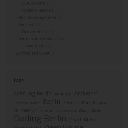
UCA Records
(1)
VooDoo Records
(1)
Rechtemanagement
(1)
Verleih
(363)
Weltvertrieb
(150)
Vertrieb von Medien
(71)
Filmvertrieb
(69)
Zeitlose Filmkunst
(3)
Tags
Artkeim²
achtung berlin
Arthouse
Berlin
Boris Brejcha
Berlinale
Before the Dawn
CiNENET
CD
Classic Movie
CiNENET Deutschland
Darling Berlin
Death Metal
Deep House