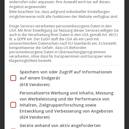
widerrufen oder anpassen. Ihre Auswahl wird nur auf dieses
DIGITALER MUSIKVERTRIEB
Angebot angewendet.
Bitte beachten Sie, dass aufgrund individueller Einstellungen
(B2B)
möglicherweise nicht alle Funktionen der Website verfügbar sind.
Einige Services verarbeiten personenbezogene Daten in den
USA. Mit Ihrer Einwilligung zur Nutzung dieser Services willigen Sie
auch in die Verarbeitung Ihrer Daten in den USA gemäß Art. 49 (1)
lit. a GDPR ein. Der EuGH stuft die USA als ein Land mit
unzureichendem Datenschutz nach EU-Standards ein. Es besteht
Vertrieb
beispielsweise die Gefahr, dass US-Behörden
personenbezogene Daten in Überwachungsprogrammen
verarbeiten, ohne dass für Europäerinnen und Europäer eine
Klagemöglichkeit besteht.
Im Folgenden finden Sie eine Liste der Zwecke des IAB Tran
Speichern von oder Zugriff auf Informationen
Für die Vermarktung von Medieninhalten sind
auf einem Endgerät
leistungsstarke Vertriebsstrukturen entscheidend.
(618 Vendoren)
Während
im physischen Bereich mit mehreren
UCM.ONE
Personalisierte Werbung und Inhalte, Messung
Partnerfirmen zusammenarbeitet, werden Film- und
von Werbeleistung und der Performance von
Serienrechte im digitalen Segment schon seit Langem
Inhalten, Zielgruppenforschung sowie
Entwicklung und Verbesserung von Angeboten
eigenständig über direkte Verträge platziert. Seit 2024
(624 Vendoren)
bietet
ihren digitalen Vertrieb (bzw. die digitale
UCM.ONE
Geräte anhand von aktiv angeforderten
Aggregation) auch als Dienstleistung für befreundete