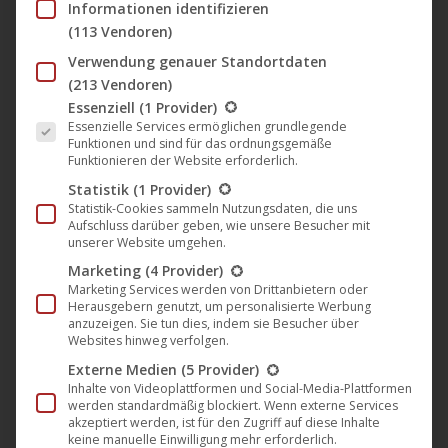
Informationen identifizieren
Unternehmen und Mitbewerber an. Die deutsche
(113 Vendoren)
GmbH
mit Sitz in Berlin verantwortet dabei die
UCM.ONE
Verwendung genauer Standortdaten
B2B-Lizenzierung an Plattformen im Filmbereich sowie die
(213 Vendoren)
Betreuung weltweiter Firmenkunden. Ausgenommen
Es folgt eine Liste der Service-Gruppen, für die eine Einwil
Essenziell
(1 Provider)
hiervon sind österreichische Unternehmen sowie
Essenzielle Services ermöglichen grundlegende
Funktionen und sind für das ordnungsgemäße
weltweite Privatkunden (wie Produzenten und
Funktionieren der Website erforderlich.
Rechteinhaber einzelner Filmwerke) – diese werden vom
Statistik
(1 Provider)
österreichischen Team der
AT GmbH
in Wien
Statistik-Cookies sammeln Nutzungsdaten, die uns
UCM.ONE
Aufschluss darüber geben, wie unsere Besucher mit
betreut.
unserer Website umgehen.
Marketing
(4 Provider)
Marketing Services werden von Drittanbietern oder
Im Musikbereich verantwortet die rechtlich eigenständige
Herausgebern genutzt, um personalisierte Werbung
AT GmbH
mit Sitz in Wien die Platzierung auf
anzuzeigen. Sie tun dies, indem sie Besucher über
UCM.ONE
Websites hinweg verfolgen.
den Musikplattformen. Technisch unterstützt wird sie
Externe Medien
(5 Provider)
dabei von der
Daredo GmbH
aus Mannheim. Die
Inhalte von Videoplattformen und Social-Media-Plattformen
Betreuung der Labels, Künstler und Lizenzgeber decken
werden standardmäßig blockiert. Wenn externe Services
akzeptiert werden, ist für den Zugriff auf diese Inhalte
zwei spezialisierte Teams ab: Das deutsche Team der
keine manuelle Einwilligung mehr erforderlich.