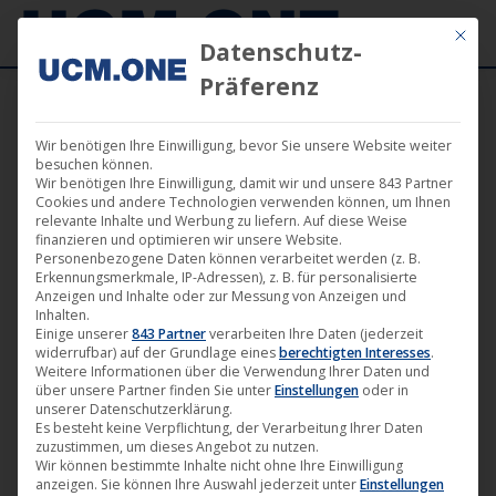
Mit die
Datenschutz-
Präferenz
Wir benötigen Ihre Einwilligung, bevor Sie unsere Website weiter
besuchen können.
DIGITALER FILMVERTRIEB
Wir benötigen Ihre Einwilligung, damit wir und unsere 843 Partner
(B2B)
Cookies und andere Technologien verwenden können, um Ihnen
relevante Inhalte und Werbung zu liefern. Auf diese Weise
finanzieren und optimieren wir unsere Website.
Personenbezogene Daten können verarbeitet werden (z. B.
Erkennungsmerkmale, IP-Adressen), z. B. für personalisierte
WELTVERTRIEB FÜR FILME
Anzeigen und Inhalte oder zur Messung von Anzeigen und
Inhalten.
(B2B)
Einige unserer
843 Partner
verarbeiten Ihre Daten (jederzeit
widerrufbar) auf der Grundlage eines
berechtigten Interesses
.
Weitere Informationen über die Verwendung Ihrer Daten und
über unsere Partner finden Sie unter
Einstellungen
oder in
CINENET FILMKANÄLE
unserer Datenschutzerklärung.
Es besteht keine Verpflichtung, der Verarbeitung Ihrer Daten
(B2C)
zuzustimmen, um dieses Angebot zu nutzen.
Wir können bestimmte Inhalte nicht ohne Ihre Einwilligung
anzeigen. Sie können Ihre Auswahl jederzeit unter
Einstellungen