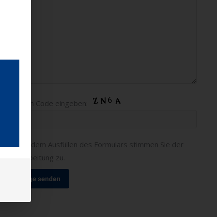
Bitte
Bitte den Code eingeben:
lasse
dieses
Feld
Mit dem Ausfüllen des Formulars stimmen Sie der
leer.
Verarbeitung zu.