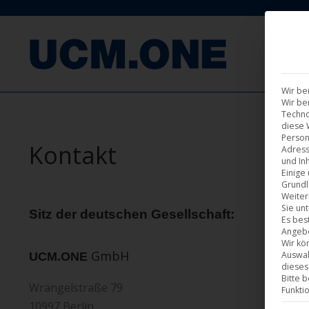
F
Wir be
Wir be
Techno
diese 
Person
Kontakt
Adress
und Inh
Einige
Grundl
Weiter
Sie un
Sitz der deutschen Gesellschaft:
Es bes
Angebo
Wir kö
GmbH
Auswah
UCM.ONE
dieses
Bitte 
Wrangelstraße 79
Funkti
10997 Berlin