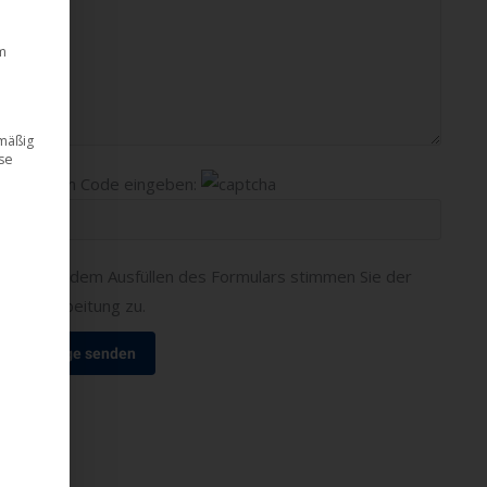
m
dmäßig
ese
Bitte
Bitte den Code eingeben:
lasse
dieses
Feld
Mit dem Ausfüllen des Formulars stimmen Sie der
leer.
Verarbeitung zu.