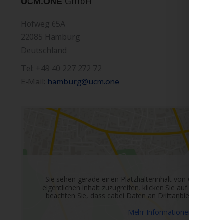
GmbH
UCM.ONE
Hofweg 65A
22085 Hamburg
Deutschland
Tel: +49 40 227 272 72
E-Mail:
hamburg@ucm.one
Sie sehen gerade einen Platzhalterinhalt von
Google 
eigentlichen Inhalt zuzugreifen, klicken Sie auf die Schal
beachten Sie, dass dabei Daten an Drittanbieter weit
Mehr Informationen