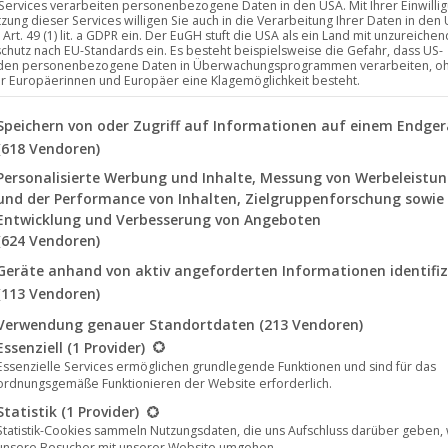
 Services verarbeiten personenbezogene Daten in den USA. Mit Ihrer Einwilli
tzung dieser Services willigen Sie auch in die Verarbeitung Ihrer Daten in den
Art. 49 (1) lit. a GDPR ein. Der EuGH stuft die USA als ein Land mit unzureich
chutz nach EU-Standards ein. Es besteht beispielsweise die Gefahr, dass US-
den personenbezogene Daten in Überwachungsprogrammen verarbeiten, o
ür Europäerinnen und Europäer eine Klagemöglichkeit besteht.
lgenden finden Sie eine Liste der Zwecke des IAB Transparency a
Speichern von oder Zugriff auf Informationen auf einem Endger
(618 Vendoren)
Personalisierte Werbung und Inhalte, Messung von Werbeleistu
und der Performance von Inhalten, Zielgruppenforschung sowie
Entwicklung und Verbesserung von Angeboten
(624 Vendoren)
Geräte anhand von aktiv angeforderten Informationen identifiz
(113 Vendoren)
Inhalt entsperren
Verwendung genauer Standortdaten
(213 Vendoren)
Maps
. Um auf den
lgt eine Liste der Service-Gruppen, für die eine Einwilligung erte
tfläche unten. Bitte
Essenziell
(1 Provider)
ergegeben werden.
Erforderlichen Service
Essenzielle Services ermöglichen grundlegende Funktionen und sind für das
akzeptieren und Inhalte
ordnungsgemäße Funktionieren der Website erforderlich.
entsperren
Statistik
(1 Provider)
Statistik-Cookies sammeln Nutzungsdaten, die uns Aufschluss darüber geben,
unsere Besucher mit unserer Website umgehen.