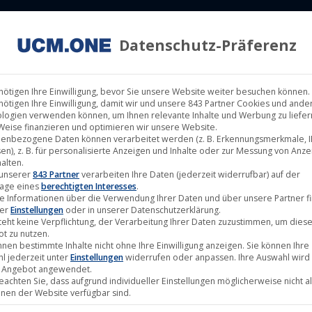
Datenschutz-Präferenz
ILM LABELS
KINOVERLEIH
MUSIK LABELS
RECHTEMAN
nötigen Ihre Einwilligung, bevor Sie unsere Website weiter besuchen können.
nötigen Ihre Einwilligung, damit wir und unsere 843 Partner Cookies und ande
logien verwenden können, um Ihnen relevante Inhalte und Werbung zu liefern
Weise finanzieren und optimieren wir unsere Website.
enbezogene Daten können verarbeitet werden (z. B. Erkennungsmerkmale, I
en), z. B. für personalisierte Anzeigen und Inhalte oder zur Messung von Anz
alten.
 unserer
843 Partner
verarbeiten Ihre Daten (jederzeit widerrufbar) auf der
age eines
berechtigten Interesses
.
e Informationen über die Verwendung Ihrer Daten und über unsere Partner f
ter
Einstellungen
oder in unserer Datenschutzerklärung.
teht keine Verpflichtung, der Verarbeitung Ihrer Daten zuzustimmen, um dies
t zu nutzen.
nnen bestimmte Inhalte nicht ohne Ihre Einwilligung anzeigen. Sie können Ihre
l jederzeit unter
Einstellungen
widerrufen oder anpassen. Ihre Auswahl wird 
 Angebot angewendet.
beachten Sie, dass aufgrund individueller Einstellungen möglicherweise nicht al
onen der Website verfügbar sind.