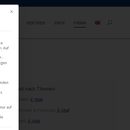
Mit diesem Button wird der Dialog geschlossen. Seine Funktionalität ist 
AGEMENT
VERTRIEB
SHOP
FIRMA
Search:
re
. Auf
P-
eigen
inden
Kontakt nach Themen:
es
Kinoverleih:
E-Mail
nur auf
Weltvertrieb & Festivals:
E-Mail
le
Filmlabels:
E-Mail