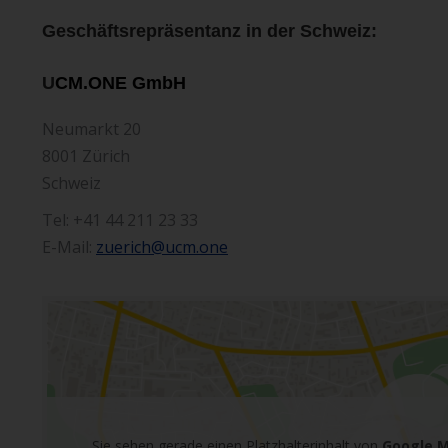
Geschäftsrepräsentanz in der Schweiz:
U
CM.ONE
GmbH
Neumarkt 20
8001 Zürich
Schweiz
Tel: +41 44 211 23 33
E-Mail:
zuerich@ucm.one
Sie sehen gerade einen Platzhalterinhalt von
Google 