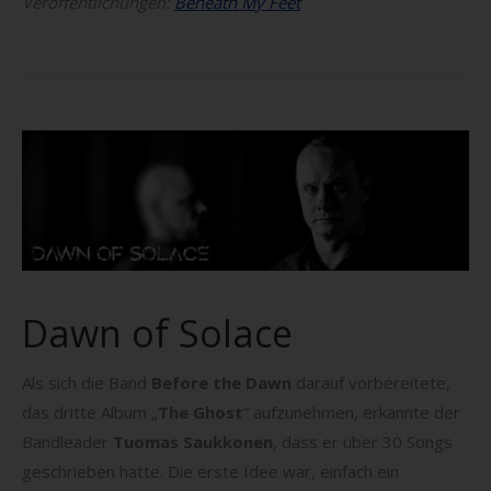
Veröffentlichungen:
Beneath My Feet
Dawn of Solace
Als sich die Band
Before the Dawn
darauf vorbereitete,
das dritte Album „
The Ghost
“ aufzunehmen, erkannte der
Bandleader
Tuomas Saukkonen
, dass er über 30 Songs
geschrieben hatte. Die erste Idee war, einfach ein