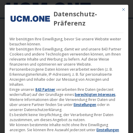
Mit die
Datenschutz-
Präferenz
Wir benötigen Ihre Einwilligung, bevor Sie unsere Website weiter
Noble Demon
besuchen können.
Wir benötigen Ihre Einwilligung, damit wir und unsere 843 Partner
Cookies und andere Technologien verwenden können, um Ihnen
relevante Inhalte und Werbung zu liefern. Auf diese Weise
finanzieren und optimieren wir unsere Website.
Noble Demon
ist das aufstrebende neue Kraftwerk der
Personenbezogene Daten können verarbeitet werden (z. B.
Erkennungsmerkmale, IP-Adressen), z. B. für personalisierte
Heavy Rock- und Metal-Musik, das 2019 in Deutschland
Anzeigen und Inhalte oder zur Messung von Anzeigen und
Inhalten.
gegründet wurde.
Patrick Walch
, ehemaliger „Head of
Einige unserer
843 Partner
verarbeiten Ihre Daten (jederzeit
Digital Sales“ bei
Nuclear Blast
, leitet das brandneue
widerrufbar) auf der Grundlage eines
berechtigten Interesses
.
Weitere Informationen über die Verwendung Ihrer Daten und
Label mit Unterstützung der Agentur
All Noir
unter
über unsere Partner finden Sie unter
Einstellungen
oder in
Leitung der ehemaligen
Napalm Records
Mitarbeiterin
unserer Datenschutzerklärung.
Es besteht keine Verpflichtung, der Verarbeitung Ihrer Daten
und PR-Expertin
Mona Miluski
sowie dem Produkt
zuzustimmen, um dieses Angebot zu nutzen.
Wir können bestimmte Inhalte nicht ohne Ihre Einwilligung
Management und Backoffice von
.
Durch dieses
UCM.ONE
anzeigen. Sie können Ihre Auswahl jederzeit unter
Einstellungen