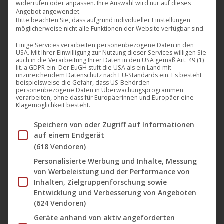
Setup können bestehende Strukturen genutzt und ein
widerrufen oder anpassen. Ihre Auswahl wird nur auf dieses
Angebot angewendet.
professioneller Support
für bekannte Bands
und
Bitte beachten Sie, dass aufgrund individueller Einstellungen
Newcomer in der Metal-Szene gewährleistet werden.
möglicherweise nicht alle Funktionen der Website verfügbar sind.
Einige Services verarbeiten personenbezogene Daten in den
USA. Mit Ihrer Einwilligung zur Nutzung dieser Services willigen Sie
Die ersten Bands des noch jungen Labels, welches in der
auch in die Verarbeitung Ihrer Daten in den USA gemäß Art. 49 (1)
lit. a GDPR ein. Der EuGH stuft die USA als ein Land mit
Szene jedoch bereits für ordentlich Furore sorgen konnte,
unzureichendem Datenschutz nach EU-Standards ein. Es besteht
beispielsweise die Gefahr, dass US-Behörden
sind hochkarätige Namen wie das Melodic Doom-Projekt
personenbezogene Daten in Überwachungsprogrammen
verarbeiten, ohne dass für Europäerinnen und Europäer eine
Dawn of Solace
(
Tuomas Saukkonen
)
, die Alternative-
Klagemöglichkeit besteht.
Goth-Einheit
Mercury Circle
aus Finnland
(
Jaani Peuhu
,
Im Folgenden finden Sie eine Liste der Zwecke des IAB Tran
Speichern von oder Zugriff auf Informationen
Jaska Raatikainen
), die schwedischen Black Metal-
auf einem Endgerät
Meister
Night Crowned
(
Henric Liljesand
) und weitere
(618 Vendoren)
etablierte Bands wie
Gomorra
,
Zornheym, Kaunis
Personalisierte Werbung und Inhalte, Messung
Kuolematon, Neonfly, Oceanhoarse, Jaded Star,
von Werbeleistung und der Performance von
Humavoid
und mehr …
Inhalten, Zielgruppenforschung sowie
Entwicklung und Verbesserung von Angeboten
(624 Vendoren)
Geräte anhand von aktiv angeforderten