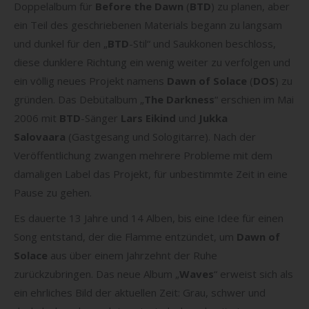
Doppelalbum für
Before the Dawn
(
BTD
) zu planen, aber
ein Teil des geschriebenen Materials begann zu langsam
und dunkel für den „
BTD
-Stil“ und Saukkonen beschloss,
diese dunklere Richtung ein wenig weiter zu verfolgen und
ein völlig neues Projekt namens
Dawn of Solace
(
DOS
) zu
gründen. Das Debütalbum „
The Darkness
“ erschien im Mai
2006 mit
BTD
-Sänger
Lars Eikind
und
Jukka
Salovaara
(Gastgesang und Sologitarre). Nach der
Veröffentlichung zwangen mehrere Probleme mit dem
damaligen Label das Projekt, für unbestimmte Zeit in eine
Pause zu gehen.
Es dauerte 13 Jahre und 14 Alben, bis eine Idee für einen
Song entstand, der die Flamme entzündet, um
Dawn of
Solace
aus über einem Jahrzehnt der Ruhe
zurückzubringen. Das neue Album „
Waves
“ erweist sich als
ein ehrliches Bild der aktuellen Zeit: Grau, schwer und