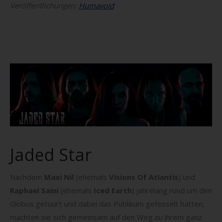
Veröffentlichungen:
Humavoid
Jaded Star
Nachdem
Maxi Nil
(ehemals
Visions Of Atlantis
) und
Raphael Saini
(ehemals
Iced Earth
) jahrelang rund um den
Globus getourt und dabei das Publikum gefesselt hatten,
machten sie sich gemeinsam auf den Weg zu ihrem ganz