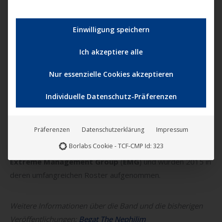
Slaughter
und dem
New England Metal
and
Hardcore
Festival
teilgenommen.
Einwilligung speichern
Begat The Nephilim
haben einen schweren und doch
Ich akzeptiere alle
melodischen Sound und bringen eine frenetische und
chaotische Live-Performance auf die Bühne, die einen
Nur essenzielle Cookies akzeptieren
bleibenden Eindruck bei den Menschen in den USA
hinterlassen hat, da die Band mehrere landesweite Touren
Individuelle Datenschutz-Präferenzen
unternommen hat. Durch die Intensität, die harte Arbeit
und den wachsenden Bekanntheitsgrad der Band erregten
Präferenzen
Datenschutzerklärung
Impressum
Begat The Nephilim
die Aufmerksamkeit der in New York
Borlabs Cookie - TCF-CMP Id: 323
ansässigen, weltweit agierenden Managementfirma
Extreme Management Group
(
EMG
) und wurden 2015 in
deren umfangreichen Roster aufgenommen.
Weitere Informationen über die Band und die bisherigen
Veröffentlichungen:
Begat The Nephilim