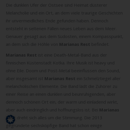
Die dunklen Ufer der Ostsee sind Heimat düsterer
Melancholie und ein Ort, an dem viele traurige Geschichten
ihr unvermeidliches Ende gefunden haben. Dennoch
entsteht in seltenen Fällen neues Leben aus dem Meer.
Genauer gesagt aus dem Südosten, einem Kompasspunkt,
an dem sich die Höhle von
Marianas Rest
befindet.
Marianas Rest
ist eine Death-Metal-Band aus der
finnischen Küstenstadt Kotka. Ihre Musik ist heavy und
ohne Eile. Doom und Post-Metal beeinflussen den Sound,
aber insgesamt ist
Marianas Rest
ein Schmelztiegel aller
melancholischen Elemente. Die Band lädt die Zuhörer zu
einer Reise an einen dunklen und beunruhigenden, aber
dennoch schönen Ort ein, der warm und einladend wirkt,
aber auch eindringlich und hoffnungslos ist. Bei
Marianas
Rest
dreht sich alles um die Stimmung. Die 2013
gegründete sechsköpfige Band hat schon einige