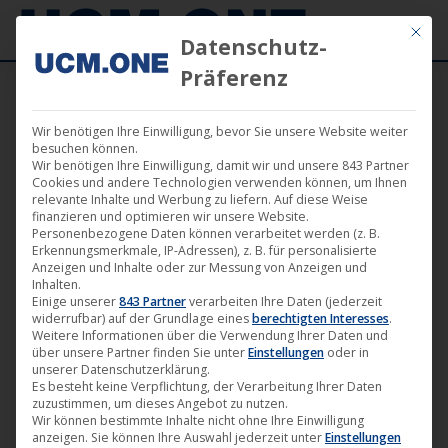
Mit die
Datenschutz-
Präferenz
Wir benötigen Ihre Einwilligung, bevor Sie unsere Website weiter
UCA Records
besuchen können.
Wir benötigen Ihre Einwilligung, damit wir und unsere 843 Partner
Cookies und andere Technologien verwenden können, um Ihnen
relevante Inhalte und Werbung zu liefern. Auf diese Weise
finanzieren und optimieren wir unsere Website.
Personenbezogene Daten können verarbeitet werden (z. B.
Erkennungsmerkmale, IP-Adressen), z. B. für personalisierte
Anzeigen und Inhalte oder zur Messung von Anzeigen und
Inhalten.
Einige unserer
843 Partner
verarbeiten Ihre Daten (jederzeit
widerrufbar) auf der Grundlage eines
berechtigten Interesses
.
Weitere Informationen über die Verwendung Ihrer Daten und
über unsere Partner finden Sie unter
Einstellungen
oder in
unserer Datenschutzerklärung.
Es besteht keine Verpflichtung, der Verarbeitung Ihrer Daten
zuzustimmen, um dieses Angebot zu nutzen.
Ab jetzt erhältlich: „Lautermann –
Wir können bestimmte Inhalte nicht ohne Ihre Einwilligung
anzeigen. Sie können Ihre Auswahl jederzeit unter
Einstellungen
#keinliebeslied“ (UCA Records)