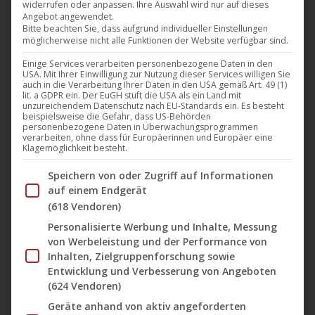
widerrufen oder anpassen. Ihre Auswahl wird nur auf dieses
Angebot angewendet.
CiNENET
,
Film
,
News
27. Dezember 2019
Bitte beachten Sie, dass aufgrund individueller Einstellungen
möglicherweise nicht alle Funktionen der Website verfügbar sind.
Pünktlich zum Jahreswechsel ist jetzt der Film
Einige Services verarbeiten personenbezogene Daten in den
„Altitude – Die Hard in the Sky“ von Alex
USA. Mit Ihrer Einwilligung zur Nutzung dieser Services willigen Sie
Merkin mit Dolph Lundgren und Denise
auch in die Verarbeitung Ihrer Daten in den USA gemäß Art. 49 (1)
lit. a GDPR ein. Der EuGH stuft die USA als ein Land mit
Richards exklusiv bei CiNENET zu sehen. Fast jeden
unzureichendem Datenschutz nach EU-Standards ein. Es besteht
beispielsweise die Gefahr, dass US-Behörden
Tag veröffentlicht der Kanal CiNENET auf YouTube
personenbezogene Daten in Überwachungsprogrammen
verarbeiten, ohne dass für Europäerinnen und Europäer eine
einen neuen Film, der dort kostenlos und häufig
Klagemöglichkeit besteht.
exklusiv mit kleinen Werbeunterbrechnungen
Im Folgenden finden Sie eine Liste der Zwecke des IAB Tran
Speichern von oder Zugriff auf Informationen
angesehen werden kann. Im Film „Altitude – Die
auf einem Endgerät
Hard in…
(618 Vendoren)
Personalisierte Werbung und Inhalte, Messung
von Werbeleistung und der Performance von
Inhalten, Zielgruppenforschung sowie
Entwicklung und Verbesserung von Angeboten
(624 Vendoren)
Geräte anhand von aktiv angeforderten