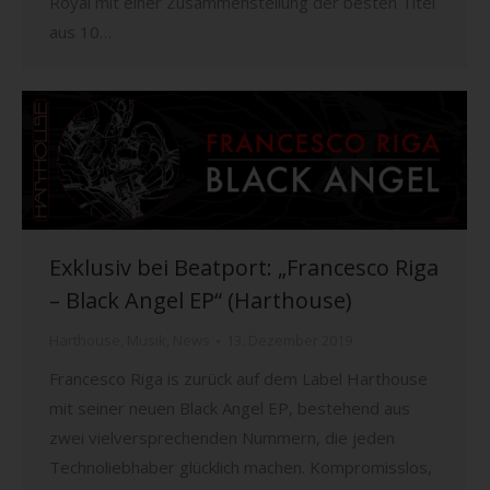
Royal mit einer Zusammenstellung der besten Titel
aus 10…
Exklusiv bei Beatport: „Francesco Riga
– Black Angel EP“ (Harthouse)
Harthouse
,
Musik
,
News
13. Dezember 2019
Francesco Riga is zurück auf dem Label Harthouse
mit seiner neuen Black Angel EP, bestehend aus
zwei vielversprechenden Nummern, die jeden
Technoliebhaber glücklich machen. Kompromisslos,