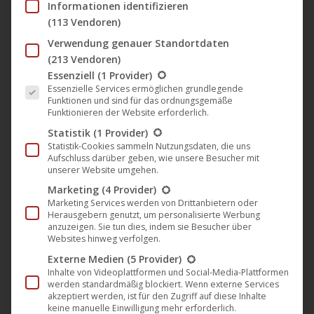
Informationen identifizieren
(113 Vendoren)
UCM.ONE wünscht frohe
Verwendung genauer Standortdaten
Weihnachten und einen guten Start
(213 Vendoren)
Es folgt eine Liste der Service-Gruppen, für die eine Einwil
in das neue Jahr 2020
Essenziell
(1 Provider)
Essenzielle Services ermöglichen grundlegende
Funktionen und sind für das ordnungsgemäße
Firma
,
News
23. Dezember 2019
Funktionieren der Website erforderlich.
Das Team von UCM.ONE wünscht frohe
Statistik
(1 Provider)
Weihnachten und einen guten Start in das neue Jahr
Statistik-Cookies sammeln Nutzungsdaten, die uns
Aufschluss darüber geben, wie unsere Besucher mit
2020! Ein großes Dankeschön an alle, die uns im
unserer Website umgehen.
Jahr 2019 tatkräftig unterstützt und geholfen haben
Marketing
(4 Provider)
und an alle, die Interesse an unseren
Marketing Services werden von Drittanbietern oder
Herausgebern genutzt, um personalisierte Werbung
Regisseur*innen, Künstler*innen, Labels, Bands und
anzuzeigen. Sie tun dies, indem sie Besucher über
Websites hinweg verfolgen.
Produzent*innen hatten. Wir möchten uns auch
Externe Medien
(5 Provider)
ganz herzlich bei unseren Vertriebspartnern für
Inhalte von Videoplattformen und Social-Media-Plattformen
die…
werden standardmäßig blockiert. Wenn externe Services
akzeptiert werden, ist für den Zugriff auf diese Inhalte
keine manuelle Einwilligung mehr erforderlich.