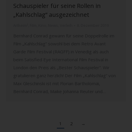
Schauspieler für seine Rollen in
„Kahlschlag“ ausgezeichnet
Artkeim²
,
Film
,
Kino
,
News
,
Verleih
8. Dezember 2019
Bernhard Conrad gewann für seine Doppelrolle im
Film „Kahlschlag“ sowohl bei dem Retro Avant
Garde Film Festival (RAGFF) in Venedig als auch
beim Satisfied Eye International Film Festival in
London den Preis als „Bester Schauspieler“. Wir
gratulieren ganz herzlich! Der Film „Kahlschlag“ von
Max Gleschinski ist mit Florian Bartholomäi,
Bernhard Conrad, Maike Johanna Reuter und…
1
2
→