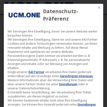
Mit die
Datenschutz-
Präferenz
Wir benötigen Ihre Einwilligung, bevor Sie unsere Website weiter
Dezember 2019
besuchen können.
Wir benötigen Ihre Einwilligung, damit wir und unsere 843 Partner
Cookies und andere Technologien verwenden können, um Ihnen
relevante Inhalte und Werbung zu liefern. Auf diese Weise
finanzieren und optimieren wir unsere Website.
Personenbezogene Daten können verarbeitet werden (z. B.
Erkennungsmerkmale, IP-Adressen), z. B. für personalisierte
Anzeigen und Inhalte oder zur Messung von Anzeigen und
Inhalten.
Einige unserer
843 Partner
verarbeiten Ihre Daten (jederzeit
widerrufbar) auf der Grundlage eines
berechtigten Interesses
.
Weitere Informationen über die Verwendung Ihrer Daten und
über unsere Partner finden Sie unter
Einstellungen
oder in
unserer Datenschutzerklärung.
Es besteht keine Verpflichtung, der Verarbeitung Ihrer Daten
zuzustimmen, um dieses Angebot zu nutzen.
CiNENET präsentiert: „Altitude – Die
Wir können bestimmte Inhalte nicht ohne Ihre Einwilligung
anzeigen. Sie können Ihre Auswahl jederzeit unter
Einstellungen
Hard in the Sky“