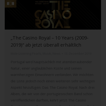
„The Casino Royal – 10 Years (2009-
2019)“ ab jetzt überall erhältlich
Mole Listening Pearls
,
Musik
,
News
13. Dezember 2019
Portugal wird hauptsächlich mit atemberaubender
Natur, einer unglaublichen Küste und seinen
warmherzigen Einwohnern verbinden. Wir möchten
die Liste jedoch noch einen weiteren sehr wichtigen
Aspekt hinzufügen: Das The Casino Royal. Nach drei
Alben, die wir von der portugiesischen Band schon
veröffentlichen durften, kehrt jetzt The Casino