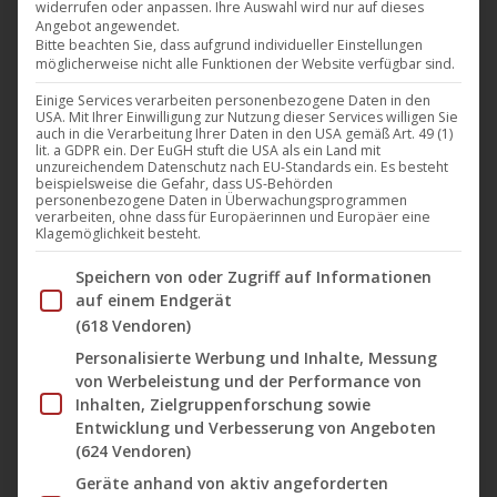
widerrufen oder anpassen. Ihre Auswahl wird nur auf dieses
Angebot angewendet.
Darling Berlin
,
Film
,
Kino
,
News
,
Verleih
21. Februar 2018
Bitte beachten Sie, dass aufgrund individueller Einstellungen
möglicherweise nicht alle Funktionen der Website verfügbar sind.
Am Donnerstag den 15. Februar 2018 startete der
Einige Services verarbeiten personenbezogene Daten in den
Familienfilm „Königin von Niendorf“ (Darling Berlin)
USA. Mit Ihrer Einwilligung zur Nutzung dieser Services willigen Sie
bundesweit in den Kinos. Nachfolgend einige
auch in die Verarbeitung Ihrer Daten in den USA gemäß Art. 49 (1)
lit. a GDPR ein. Der EuGH stuft die USA als ein Land mit
Stimmen aus dem Presseecho zum Film: 3sat:
unzureichendem Datenschutz nach EU-Standards ein. Es besteht
beispielsweise die Gefahr, dass US-Behörden
„Ganz nebenbei wird hier ein Star geboren.“
personenbezogene Daten in Überwachungsprogrammen
verarbeiten, ohne dass für Europäerinnen und Europäer eine
Artechock München: „Berliner Schule für Kinder? Das
Klagemöglichkeit besteht.
soll gehen? Ich verspreche es und bitte jeden, der
Im Folgenden finden Sie eine Liste der Zwecke des IAB Tran
Speichern von oder Zugriff auf Informationen
Zweifel hegen sollte, es auszu­pro­bieren;…
auf einem Endgerät
(618 Vendoren)
Personalisierte Werbung und Inhalte, Messung
von Werbeleistung und der Performance von
Inhalten, Zielgruppenforschung sowie
Entwicklung und Verbesserung von Angeboten
(624 Vendoren)
Geräte anhand von aktiv angeforderten