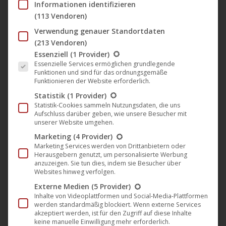
Informationen identifizieren
Clara Schramm und Naomi
(113 Vendoren)
Achternbusch gewinnen „Preis der
Verwendung genauer Standortdaten
deutschen Filmkritik“ für „Blind &
(213 Vendoren)
Es folgt eine Liste der Service-Gruppen, für die eine Einwil
Essenziell
(1 Provider)
Hässlich“
Essenzielle Services ermöglichen grundlegende
Funktionen und sind für das ordnungsgemäße
Darling Berlin
,
Film
,
Kino
,
News
,
Verleih
20. Februar 2018
Funktionieren der Website erforderlich.
Die Schauspielerinnen Clara Schramm und Naomi
Statistik
(1 Provider)
Statistik-Cookies sammeln Nutzungsdaten, die uns
Achternbusch haben für ihre Rollen in dem Film Blind
Aufschluss darüber geben, wie unsere Besucher mit
& Hässlich von Tom Lass den Preis der deutschen
unserer Website umgehen.
Filmkritik 2017, der anlässlich der Berlinale 2018
Marketing
(4 Provider)
Marketing Services werden von Drittanbietern oder
verliehen wurde, als Beste Darstellerinnen
Herausgebern genutzt, um personalisierte Werbung
gewonnen. Der Film war zudem für den besten
anzuzeigen. Sie tun dies, indem sie Besucher über
Websites hinweg verfolgen.
männlichen Darsteller (Tom Lass) und für den
Externe Medien
(5 Provider)
besten Schnnitt nominiert. Jurybegründung: „Die…
Inhalte von Videoplattformen und Social-Media-Plattformen
werden standardmäßig blockiert. Wenn externe Services
akzeptiert werden, ist für den Zugriff auf diese Inhalte
keine manuelle Einwilligung mehr erforderlich.