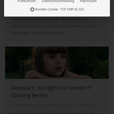
Präferenzen
Datenschutzerklärung
Impressum
Zeit für seinen nächsten Schritt: Sein Debüt-Album
Borlabs Cookie - TCF-CMP Id: 323
auf dem renommierten Label Harthouse. Das
Album „Traveling“ ist gefüllt mit einem neuen
musikalischen Geist, verspielt und linear, kraftvoll
und dunkel. So könnte Stefano…
Kinostart: „Königin von Niendorf“
(Darling Berlin)
Darling Berlin
,
Film
,
Kino
,
News
,
Verleih
15. Februar 2018
Am 15. Februar 2018 startet der Kinderfilm die