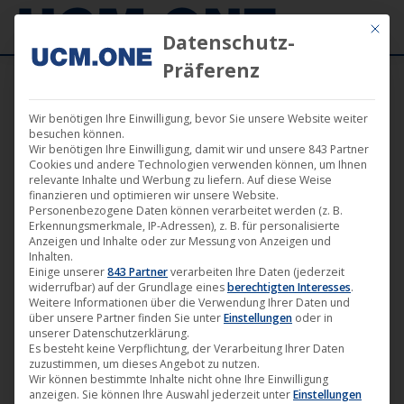
Mit die
Datenschutz-
Präferenz
Wir benötigen Ihre Einwilligung, bevor Sie unsere Website weiter
besuchen können.
Wir benötigen Ihre Einwilligung, damit wir und unsere 843 Partner
Nov.
Cookies und andere Technologien verwenden können, um Ihnen
28
relevante Inhalte und Werbung zu liefern. Auf diese Weise
finanzieren und optimieren wir unsere Website.
Personenbezogene Daten können verarbeitet werden (z. B.
2016
Erkennungsmerkmale, IP-Adressen), z. B. für personalisierte
Anzeigen und Inhalte oder zur Messung von Anzeigen und
Inhalten.
Einige unserer
843 Partner
verarbeiten Ihre Daten (jederzeit
Doppelsieg für „Wir sind die Flut“
widerrufbar) auf der Grundlage eines
berechtigten Interesses
.
beim 34. Torino Film Festival
Weitere Informationen über die Verwendung Ihrer Daten und
über unsere Partner finden Sie unter
Einstellungen
oder in
Darling Berlin
,
Film
,
Kino
28. November 2016
unserer Datenschutzerklärung.
Es besteht keine Verpflichtung, der Verarbeitung Ihrer Daten
zuzustimmen, um dieses Angebot zu nutzen.
Was für ein großer Erfolg für „Wir sind die Flut“ von
Wir können bestimmte Inhalte nicht ohne Ihre Einwilligung
Sebastian Hilger, der am 24. Februar 2017 auf
anzeigen. Sie können Ihre Auswahl jederzeit unter
Einstellungen