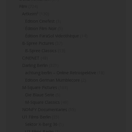
Film
(724)
Artkeim²
(130)
Edition Cinefest
(3)
Édition Film Noir
(5)
Édition ParaSol Videothèque
(14)
B-Spree Pictures
(37)
B-Spree Classics
(13)
CiNENET
(48)
Darling Berlin
(321)
achtung berlin – Online Retrospektive
(18)
Edition German Mumblecore
(2)
M-Square Pictures
(103)
Die Blaue Serie
(5)
M-Square Classics
(46)
NONFY Documentaries
(55)
U1 Films Berlin
(35)
Sektor X-Berg 36
(1)
U3 Films Berlin
(3)