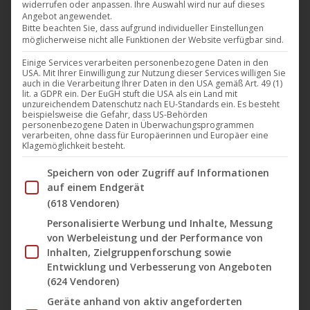
widerrufen oder anpassen. Ihre Auswahl wird nur auf dieses
Darling Berlin (DVD und VOD) veröffentlicht wird! Der
Angebot angewendet.
Film wurde mit dem prestigeträchtigen
Bitte beachten Sie, dass aufgrund individueller Einstellungen
möglicherweise nicht alle Funktionen der Website verfügbar sind.
Publikumspreis beim Torino Film Festival
Einige Services verarbeiten personenbezogene Daten in den
ausgezeichnet, einem der wichtigsten Filmfestivals
USA. Mit Ihrer Einwilligung zur Nutzung dieser Services willigen Sie
für junge Regisseure weltweit. Darüber hinaus hat
auch in die Verarbeitung Ihrer Daten in den USA gemäß Art. 49 (1)
lit. a GDPR ein. Der EuGH stuft die USA als ein Land mit
die Jury von ‚Torino Sette‘ „Wir…
unzureichendem Datenschutz nach EU-Standards ein. Es besteht
beispielsweise die Gefahr, dass US-Behörden
personenbezogene Daten in Überwachungsprogrammen
Mehr lesen
verarbeiten, ohne dass für Europäerinnen und Europäer eine
Klagemöglichkeit besteht.
Im Folgenden finden Sie eine Liste der Zwecke des IAB Tran
Speichern von oder Zugriff auf Informationen
auf einem Endgerät
(618 Vendoren)
Nov.
Personalisierte Werbung und Inhalte, Messung
10
von Werbeleistung und der Performance von
2016
Inhalten, Zielgruppenforschung sowie
Entwicklung und Verbesserung von Angeboten
(624 Vendoren)
„Wir sind die Flut“ ab dem 10.
Geräte anhand von aktiv angeforderten