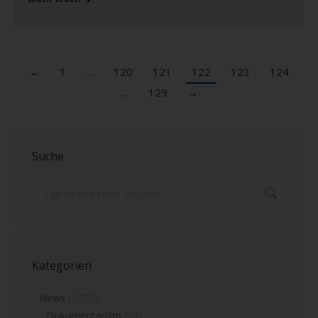
←
1
…
120
121
122
123
124
…
129
→
Suche
Search:
Kategorien
News
(1.727)
Dokumentarfilm
(57)