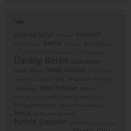
Tags
Artkeim²
achtung berlin
Arthouse
Berlin
Boris Brejcha
Berlinale
Before the Dawn
CiNENET
CD
Classic Movie
CiNENET Deutschland
Darling Berlin
Death Metal
Deep House
Death Metal
Der Dritte Raum
Film
Finnland
Filmklassiker
Doom Metal
Festival
Harthouse
Horror
Hardtrance
Lana Cooper
M-Square Classics
Kaunis Kuolematon
M-Square Pictures
Martina Schöne-Radunski
Metal
Mole Listening Pearls
Noble Demon
NONFY Documentaries