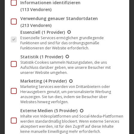
Informationen identifizieren
November in den Kinos
(113 Vendoren)
Darling Berlin
,
Film
,
Kino
,
News
,
Verleih
10. November 2016
Verwendung genauer Standortdaten
An der Küste von Windholm ist eines Morgens vor 15
(213 Vendoren)
Es folgt eine Liste der Service-Gruppen, für die eine Einwil
Essenziell
(1 Provider)
Jahren der Ozean einfach verschwunden. Seitdem hat
Essenzielle Services ermöglichen grundlegende
die Leere Fragen und Ängste aufgeworfen. Die
Funktionen und sind für das ordnungsgemäße
Funktionieren der Website erforderlich.
Ursache des Phänomens bleibt unklar. Mit einer
Statistik
(1 Provider)
neuen Theorie ist der Physiker Micha (28) einer von
Statistik-Cookies sammeln Nutzungsdaten, die uns
vielen jungen Wissenschaftlern, die versuchen, eines
Aufschluss darüber geben, wie unsere Besucher mit
unserer Website umgehen.
der seltenen Stipendien seiner Universität zu
Marketing
(4 Provider)
ergattern, um die…
Marketing Services werden von Drittanbietern oder
Herausgebern genutzt, um personalisierte Werbung
Mehr lesen
anzuzeigen. Sie tun dies, indem sie Besucher über
Websites hinweg verfolgen.
Externe Medien
(5 Provider)
Inhalte von Videoplattformen und Social-Media-Plattformen
werden standardmäßig blockiert. Wenn externe Services
akzeptiert werden, ist für den Zugriff auf diese Inhalte
Okt.
keine manuelle Einwilligung mehr erforderlich.