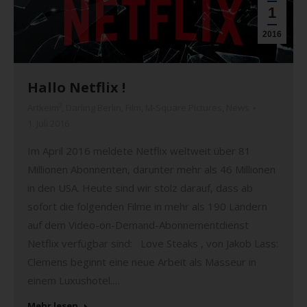
1
2016
Hallo Netflix !
Artkeim²
,
Darling Berlin
,
Film
,
M-Square Pictures
,
News
1. Juli 2016
Im April 2016 meldete Netflix weltweit über 81
Millionen Abonnenten, darunter mehr als 46 Millionen
in den USA. Heute sind wir stolz darauf, dass ab
sofort die folgenden Filme in mehr als 190 Ländern
auf dem Video-on-Demand-Abonnementdienst
Netflix verfügbar sind: Love Steaks , von Jakob Lass:
Clemens beginnt eine neue Arbeit als Masseur in
einem Luxushotel.…
Mehr lesen