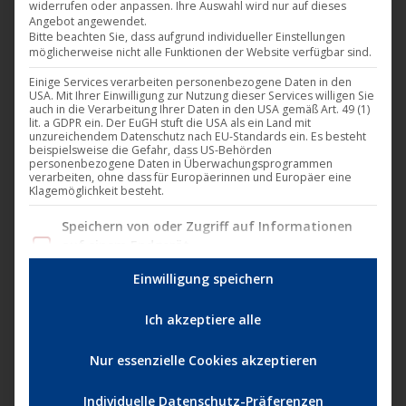
widerrufen oder anpassen. Ihre Auswahl wird nur auf dieses
Angebot angewendet.
Darling Berlin
,
Film
,
News
15. Oktober 2014
Bitte beachten Sie, dass aufgrund individueller Einstellungen
möglicherweise nicht alle Funktionen der Website verfügbar sind.
„Love Steaks“ ist „nicht nur ein Film, sondern ein
Einige Services verarbeiten personenbezogene Daten in den
Geschenk an das Publikum, das einfach mit Energie,
USA. Mit Ihrer Einwilligung zur Nutzung dieser Services willigen Sie
Begeisterung, Farben und Liebe überschwemmt
auch in die Verarbeitung Ihrer Daten in den USA gemäß Art. 49 (1)
lit. a GDPR ein. Der EuGH stuft die USA als ein Land mit
und wieder einmal zeigt, was das Kino leisten kann“,
unzureichendem Datenschutz nach EU-Standards ein. Es besteht
beispielsweise die Gefahr, dass US-Behörden
begründet die Saarbrücker Jury ihre Entscheidung.
personenbezogene Daten in Überwachungsprogrammen
verarbeiten, ohne dass für Europäerinnen und Europäer eine
Love Steaks „hat beim Filmfest München zum
Klagemöglichkeit besteht.
ersten Mal in der Geschichte alle vier Förderpreise
Im Folgenden finden Sie eine Liste der Zwecke des IAB Tran
Speichern von oder Zugriff auf Informationen
gewonnen, nämlich“ Bester…
auf einem Endgerät
(618 Vendoren)
Einwilligung speichern
Personalisierte Werbung und Inhalte, Messung
von Werbeleistung und der Performance von
Ich akzeptiere alle
Inhalten, Zielgruppenforschung sowie
Entwicklung und Verbesserung von Angeboten
Nur essenzielle Cookies akzeptieren
(624 Vendoren)
Geräte anhand von aktiv angeforderten
Individuelle Datenschutz-Präferenzen