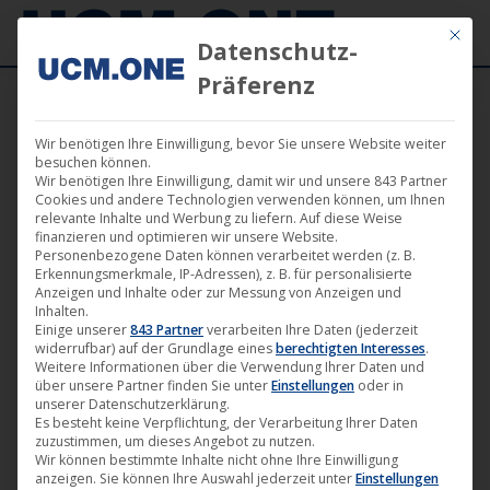
Mit die
Datenschutz-
Präferenz
Wir benötigen Ihre Einwilligung, bevor Sie unsere Website weiter
Oktober 2014
besuchen können.
Wir benötigen Ihre Einwilligung, damit wir und unsere 843 Partner
Cookies und andere Technologien verwenden können, um Ihnen
relevante Inhalte und Werbung zu liefern. Auf diese Weise
finanzieren und optimieren wir unsere Website.
Personenbezogene Daten können verarbeitet werden (z. B.
Erkennungsmerkmale, IP-Adressen), z. B. für personalisierte
Anzeigen und Inhalte oder zur Messung von Anzeigen und
Inhalten.
Einige unserer
843 Partner
verarbeiten Ihre Daten (jederzeit
widerrufbar) auf der Grundlage eines
berechtigten Interesses
.
Weitere Informationen über die Verwendung Ihrer Daten und
über unsere Partner finden Sie unter
Einstellungen
oder in
unserer Datenschutzerklärung.
Es besteht keine Verpflichtung, der Verarbeitung Ihrer Daten
zuzustimmen, um dieses Angebot zu nutzen.
„Love Steaks“ (Darling Berlin) bald auf
Wir können bestimmte Inhalte nicht ohne Ihre Einwilligung
anzeigen. Sie können Ihre Auswahl jederzeit unter
Einstellungen
DVD und bei VoD-Portalen erhältlich