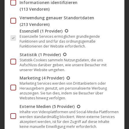
Informationen identifizieren
November in den Kinos
(113 Vendoren)
Darling Berlin
,
Film
,
Kino
,
News
,
Verleih
10. November 2016
Verwendung genauer Standortdaten
An der Küste von Windholm ist eines Morgens vor 15
(213 Vendoren)
Es folgt eine Liste der Service-Gruppen, für die eine Einwil
Essenziell
(1 Provider)
Jahren der Ozean einfach verschwunden. Seitdem hat
Essenzielle Services ermöglichen grundlegende
die Leere Fragen und Ängste aufgeworfen. Die
Funktionen und sind für das ordnungsgemäße
Funktionieren der Website erforderlich.
Ursache des Phänomens bleibt unklar. Mit einer
Statistik
(1 Provider)
neuen Theorie ist der Physiker Micha (28) einer von
Statistik-Cookies sammeln Nutzungsdaten, die uns
vielen jungen Wissenschaftlern, die versuchen, eines
Aufschluss darüber geben, wie unsere Besucher mit
unserer Website umgehen.
der seltenen Stipendien seiner Universität zu
Marketing
(4 Provider)
ergattern, um die…
Marketing Services werden von Drittanbietern oder
Herausgebern genutzt, um personalisierte Werbung
Mehr lesen
anzuzeigen. Sie tun dies, indem sie Besucher über
Websites hinweg verfolgen.
Externe Medien
(5 Provider)
Inhalte von Videoplattformen und Social-Media-Plattformen
werden standardmäßig blockiert. Wenn externe Services
akzeptiert werden, ist für den Zugriff auf diese Inhalte
Okt.
keine manuelle Einwilligung mehr erforderlich.