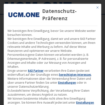
Mit die
Datenschutz-
Präferenz
Wir benötigen Ihre Einwilligung, bevor Sie unsere Website weiter
besuchen können.
Wir benötigen Ihre Einwilligung, damit wir und unsere 843 Partner
Nov.
Cookies und andere Technologien verwenden können, um Ihnen
28
relevante Inhalte und Werbung zu liefern. Auf diese Weise
finanzieren und optimieren wir unsere Website.
Personenbezogene Daten können verarbeitet werden (z. B.
2016
Erkennungsmerkmale, IP-Adressen), z. B. für personalisierte
Anzeigen und Inhalte oder zur Messung von Anzeigen und
Inhalten.
Einige unserer
843 Partner
verarbeiten Ihre Daten (jederzeit
Doppelsieg für „Wir sind die Flut“
widerrufbar) auf der Grundlage eines
berechtigten Interesses
.
beim 34. Torino Film Festival
Weitere Informationen über die Verwendung Ihrer Daten und
über unsere Partner finden Sie unter
Einstellungen
oder in
Darling Berlin
,
Film
,
Kino
28. November 2016
unserer Datenschutzerklärung.
Es besteht keine Verpflichtung, der Verarbeitung Ihrer Daten
zuzustimmen, um dieses Angebot zu nutzen.
Was für ein großer Erfolg für „Wir sind die Flut“ von
Wir können bestimmte Inhalte nicht ohne Ihre Einwilligung
Sebastian Hilger, der am 24. Februar 2017 auf
anzeigen. Sie können Ihre Auswahl jederzeit unter
Einstellungen