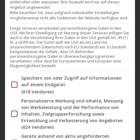
widerrufen oder anpassen. Ihre Auswahl wird nur auf dieses
Darling Berlin (DVD und VOD) veröffentlicht wird! Der
Angebot angewendet.
Film wurde mit dem prestigeträchtigen
Bitte beachten Sie, dass aufgrund individueller Einstellungen
möglicherweise nicht alle Funktionen der Website verfügbar sind.
Publikumspreis beim Torino Film Festival
Einige Services verarbeiten personenbezogene Daten in den
ausgezeichnet, einem der wichtigsten Filmfestivals
USA. Mit Ihrer Einwilligung zur Nutzung dieser Services willigen Sie
für junge Regisseure weltweit. Darüber hinaus hat
auch in die Verarbeitung Ihrer Daten in den USA gemäß Art. 49 (1)
lit. a GDPR ein. Der EuGH stuft die USA als ein Land mit
die Jury von ‚Torino Sette‘ „Wir…
unzureichendem Datenschutz nach EU-Standards ein. Es besteht
beispielsweise die Gefahr, dass US-Behörden
personenbezogene Daten in Überwachungsprogrammen
Mehr lesen
verarbeiten, ohne dass für Europäerinnen und Europäer eine
Klagemöglichkeit besteht.
Im Folgenden finden Sie eine Liste der Zwecke des IAB Tran
Speichern von oder Zugriff auf Informationen
auf einem Endgerät
(618 Vendoren)
Nov.
Personalisierte Werbung und Inhalte, Messung
10
von Werbeleistung und der Performance von
2016
Inhalten, Zielgruppenforschung sowie
Entwicklung und Verbesserung von Angeboten
(624 Vendoren)
„Wir sind die Flut“ ab dem 10.
Geräte anhand von aktiv angeforderten