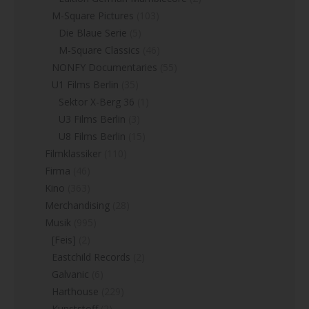
M-Square Pictures
(103)
Die Blaue Serie
(5)
M-Square Classics
(46)
NONFY Documentaries
(55)
U1 Films Berlin
(35)
Sektor X-Berg 36
(1)
U3 Films Berlin
(3)
U8 Films Berlin
(15)
Filmklassiker
(110)
Firma
(46)
Kino
(363)
Merchandising
(28)
Musik
(995)
[Feis]
(2)
Eastchild Records
(2)
Galvanic
(6)
Harthouse
(229)
Kunststoff
(2)