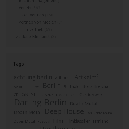
Rechtemanagement
(1)
Verleih
(363)
Weltvertrieb
(150)
Vertrieb von Medien
(71)
Filmvertrieb
(69)
Zeitlose Filmkunst
(3)
Tags
Artkeim²
achtung berlin
Arthouse
Berlin
Boris Brejcha
Berlinale
Before the Dawn
CiNENET
CD
Classic Movie
CiNENET Deutschland
Darling Berlin
Death Metal
Deep House
Death Metal
Der Dritte Raum
Film
Finnland
Filmklassiker
Doom Metal
Festival