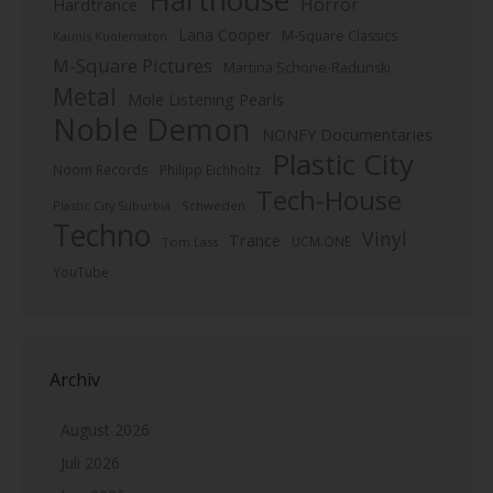
Harthouse
Horror
Hardtrance
Lana Cooper
M-Square Classics
Kaunis Kuolematon
M-Square Pictures
Martina Schöne-Radunski
Metal
Mole Listening Pearls
Noble Demon
NONFY Documentaries
Plastic City
Noom Records
Philipp Eichholtz
Tech-House
Plastic City Suburbia
Schweden
Techno
Vinyl
Trance
UCM.ONE
Tom Lass
YouTube
Archiv
August 2026
Juli 2026