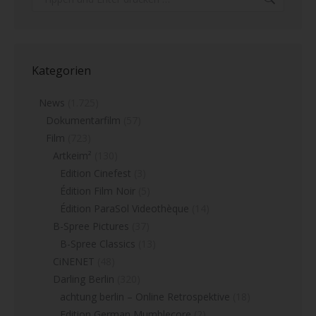
Kategorien
News
(1.725)
Dokumentarfilm
(57)
Film
(723)
Artkeim²
(130)
Edition Cinefest
(3)
Édition Film Noir
(5)
Édition ParaSol Videothèque
(14)
B-Spree Pictures
(37)
B-Spree Classics
(13)
CiNENET
(48)
Darling Berlin
(320)
achtung berlin – Online Retrospektive
(18)
Edition German Mumblecore
(2)