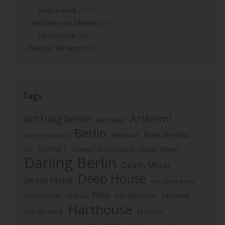
Weltvertrieb
(150)
Vertrieb von Medien
(71)
Filmvertrieb
(69)
Zeitlose Filmkunst
(3)
Tags
Artkeim²
achtung berlin
Arthouse
Berlin
Boris Brejcha
Berlinale
Before the Dawn
CiNENET
CD
Classic Movie
CiNENET Deutschland
Darling Berlin
Death Metal
Deep House
Death Metal
Der Dritte Raum
Film
Finnland
Filmklassiker
Doom Metal
Festival
Harthouse
Horror
Hardtrance