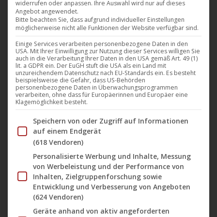
widerrufen oder anpassen. Ihre Auswahl wird nur auf dieses
Die finnische Doom/Death Metal Band Grain of Pain
Angebot angewendet.
hat einen Vertrag bei Noble Demon unterschrieben
Bitte beachten Sie, dass aufgrund individueller Einstellungen
möglicherweise nicht alle Funktionen der Website verfügbar sind.
und wird am 31. Mai ihr Debütalbum mit dem Titel
Einige Services verarbeiten personenbezogene Daten in den
„The Moon Lights The Way“ veröffentlichen. Die
USA. Mit Ihrer Einwilligung zur Nutzung dieser Services willigen Sie
auch in die Verarbeitung Ihrer Daten in den USA gemäß Art. 49 (1)
Musik der Band, rund um den produktiven Timo
lit. a GDPR ein. Der EuGH stuft die USA als ein Land mit
Solonen, ist eine kraftvolle Verschmelzung von
unzureichendem Datenschutz nach EU-Standards ein. Es besteht
beispielsweise die Gefahr, dass US-Behörden
dunklen, emotionalen Melodien und eindringlichem
personenbezogene Daten in Überwachungsprogrammen
verarbeiten, ohne dass für Europäerinnen und Europäer eine
Gesang. Das Line-up von Grain…
Klagemöglichkeit besteht.
Mehr lesen
Im Folgenden finden Sie eine Liste der Zwecke des IAB Tran
Speichern von oder Zugriff auf Informationen
auf einem Endgerät
(618 Vendoren)
Personalisierte Werbung und Inhalte, Messung
von Werbeleistung und der Performance von
Mai
Inhalten, Zielgruppenforschung sowie
3
Entwicklung und Verbesserung von Angeboten
(624 Vendoren)
2024
Geräte anhand von aktiv angeforderten