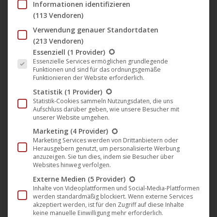
Informationen identifizieren
(113 Vendoren)
🎵 Fabique veröffentlicht seine
Verwendung genauer Standortdaten
sechste EP „Manteau“ auf Plastic
(213 Vendoren)
City
Es folgt eine Liste der Service-Gruppen, für die eine Einwil
Essenziell
(1 Provider)
Musik
,
News
,
Plastic City
3. Mai 2024
Essenzielle Services ermöglichen grundlegende
Funktionen und sind für das ordnungsgemäße
Funktionieren der Website erforderlich.
Tauche ein in die fesselnde Welt von Fabique und
Statistik
(1 Provider)
seiner sechsten EP „Manteau“ auf Plastic City. Sein
Statistik-Cookies sammeln Nutzungsdaten, die uns
außergewöhnliches Talent wird dich in seinen Bann
Aufschluss darüber geben, wie unsere Besucher mit
unserer Website umgehen.
ziehen. Bist du bereit für eine mitreißende
Marketing
(4 Provider)
musikalische Reise voller Energie und Lebendigkeit?
Marketing Services werden von Drittanbietern oder
Diese Tracks vereinen solide Deep-House-Elemente
Herausgebern genutzt, um personalisierte Werbung
anzuzeigen. Sie tun dies, indem sie Besucher über
mit verspielten Nuancen zu einer perfekten Mischung
Websites hinweg verfolgen.
aus Klang und Emotion. Der Track „Manteau“…
Externe Medien
(5 Provider)
Inhalte von Videoplattformen und Social-Media-Plattformen
Mehr lesen
werden standardmäßig blockiert. Wenn externe Services
akzeptiert werden, ist für den Zugriff auf diese Inhalte
keine manuelle Einwilligung mehr erforderlich.