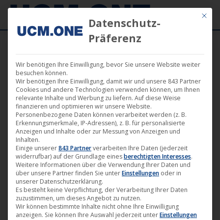
Mit die
Datenschutz-
Präferenz
Wir benötigen Ihre Einwilligung, bevor Sie unsere Website weiter
besuchen können.
Wir benötigen Ihre Einwilligung, damit wir und unsere 843 Partner
Mai
Cookies und andere Technologien verwenden können, um Ihnen
3
relevante Inhalte und Werbung zu liefern. Auf diese Weise
finanzieren und optimieren wir unsere Website.
Personenbezogene Daten können verarbeitet werden (z. B.
2024
Erkennungsmerkmale, IP-Adressen), z. B. für personalisierte
Anzeigen und Inhalte oder zur Messung von Anzeigen und
Inhalten.
Einige unserer
843 Partner
verarbeiten Ihre Daten (jederzeit
🎵 Finnische Band „Grain of Pain“
widerrufbar) auf der Grundlage eines
berechtigten Interesses
.
Weitere Informationen über die Verwendung Ihrer Daten und
unterzeichnet beim Label Noble
über unsere Partner finden Sie unter
Einstellungen
oder in
Demon und veröffentlicht erste
unserer Datenschutzerklärung.
Es besteht keine Verpflichtung, der Verarbeitung Ihrer Daten
Single
zuzustimmen, um dieses Angebot zu nutzen.
Wir können bestimmte Inhalte nicht ohne Ihre Einwilligung
Merchandising
,
Musik
,
News
,
Noble Demon
3. Mai 2024
anzeigen. Sie können Ihre Auswahl jederzeit unter
Einstellungen