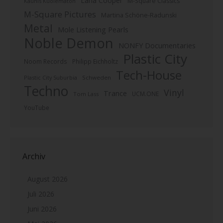
Lana Cooper
M-Square Classics
Kaunis Kuolematon
M-Square Pictures
Martina Schöne-Radunski
Metal
Mole Listening Pearls
Noble Demon
NONFY Documentaries
Plastic City
Noom Records
Philipp Eichholtz
Tech-House
Plastic City Suburbia
Schweden
Techno
Vinyl
Trance
UCM.ONE
Tom Lass
YouTube
Archiv
August 2026
Juli 2026
Juni 2026