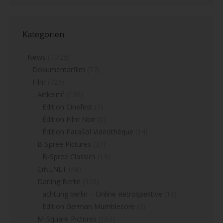
Kategorien
News
(1.725)
Dokumentarfilm
(57)
Film
(723)
Artkeim²
(130)
Edition Cinefest
(3)
Édition Film Noir
(5)
Édition ParaSol Videothèque
(14)
B-Spree Pictures
(37)
B-Spree Classics
(13)
CiNENET
(48)
Darling Berlin
(320)
achtung berlin – Online Retrospektive
(18)
Edition German Mumblecore
(2)
M-Square Pictures
(103)