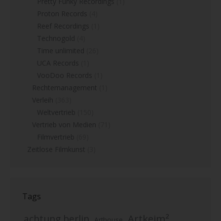
Pretty Funky Recordings
(1)
Proton Records
(4)
Reef Recordings
(1)
Technogold
(4)
Time unlimited
(26)
UCA Records
(1)
VooDoo Records
(1)
Rechtemanagement
(1)
Verleih
(363)
Weltvertrieb
(150)
Vertrieb von Medien
(71)
Filmvertrieb
(69)
Zeitlose Filmkunst
(3)
Tags
Artkeim²
achtung berlin
Arthouse