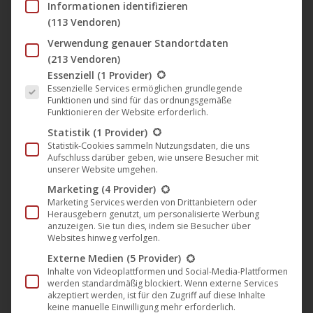
Informationen identifizieren
Der Film „Kahlschlag“ wurde in Hof
(113 Vendoren)
als „Bester Film“ ausgezeichnet
Verwendung genauer Standortdaten
Artkeim²
,
Film
,
Kino
,
News
25. Oktober 2018
(213 Vendoren)
Es folgt eine Liste der Service-Gruppen, für die eine Einwil
Essenziell
(1 Provider)
Beim „Förderpreis Neues Deutsches Kino“ in Hof hat
Essenzielle Services ermöglichen grundlegende
die Jury den Film „Kahlschlag“ von Max Gleschinski
Funktionen und sind für das ordnungsgemäße
Funktionieren der Website erforderlich.
zum „besten deutschen Nachwuchsfilm“ gewählt. Die
Statistik
(1 Provider)
Auszeichnung ist am 25. Oktober 2018 im Rahmen
Statistik-Cookies sammeln Nutzungsdaten, die uns
der 52. Internationalen Hofer Filmtage verliehen
Aufschluss darüber geben, wie unsere Besucher mit
unserer Website umgehen.
worden. Die Jury begründete die Entscheidung für
Marketing
(4 Provider)
„Kahlschlag“ wie folgt: „Eine scheinbar klassische
Marketing Services werden von Drittanbietern oder
Dreiecks-Liebesgeschichte entfaltet sich in diesem
Herausgebern genutzt, um personalisierte Werbung
anzuzeigen. Sie tun dies, indem sie Besucher über
Film…
Websites hinweg verfolgen.
Mehr lesen
Externe Medien
(5 Provider)
Inhalte von Videoplattformen und Social-Media-Plattformen
werden standardmäßig blockiert. Wenn externe Services
akzeptiert werden, ist für den Zugriff auf diese Inhalte
keine manuelle Einwilligung mehr erforderlich.