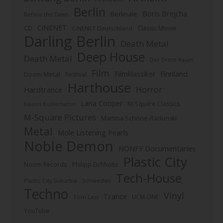
Berlin
Boris Brejcha
Berlinale
Before the Dawn
CiNENET
CD
Classic Movie
CiNENET Deutschland
Darling Berlin
Death Metal
Deep House
Death Metal
Der Dritte Raum
Film
Finnland
Filmklassiker
Doom Metal
Festival
Harthouse
Horror
Hardtrance
Lana Cooper
M-Square Classics
Kaunis Kuolematon
M-Square Pictures
Martina Schöne-Radunski
Metal
Mole Listening Pearls
Noble Demon
NONFY Documentaries
Plastic City
Noom Records
Philipp Eichholtz
Tech-House
Plastic City Suburbia
Schweden
Techno
Vinyl
Trance
UCM.ONE
Tom Lass
YouTube