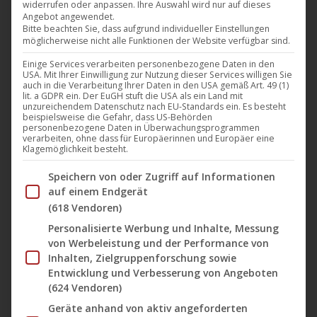
widerrufen oder anpassen. Ihre Auswahl wird nur auf dieses
Internationalen Hofer Filmtagen den zum ersten Mal
Angebot angewendet.
vergebenen „Hofer Goldpreis“ für die beste Regie
Bitte beachten Sie, dass aufgrund individueller Einstellungen
möglicherweise nicht alle Funktionen der Website verfügbar sind.
gewonnen. Der Preis wird in Erinnerung an den
Einige Services verarbeiten personenbezogene Daten in den
langjährigen Leiter der Hofer Filmtage Heinz
USA. Mit Ihrer Einwilligung zur Nutzung dieser Services willigen Sie
Badewitz vergeben, der 2016 verstarb. Der Preis
auch in die Verarbeitung Ihrer Daten in den USA gemäß Art. 49 (1)
lit. a GDPR ein. Der EuGH stuft die USA als ein Land mit
wurde von Edgar Reitz übergeben, der auch die Idee
unzureichendem Datenschutz nach EU-Standards ein. Es besteht
beispielsweise die Gefahr, dass US-Behörden
für den Preis…
personenbezogene Daten in Überwachungsprogrammen
verarbeiten, ohne dass für Europäerinnen und Europäer eine
Klagemöglichkeit besteht.
Mehr lesen
Im Folgenden finden Sie eine Liste der Zwecke des IAB Tran
Speichern von oder Zugriff auf Informationen
auf einem Endgerät
(618 Vendoren)
Personalisierte Werbung und Inhalte, Messung
Okt.
von Werbeleistung und der Performance von
25
Inhalten, Zielgruppenforschung sowie
Entwicklung und Verbesserung von Angeboten
2018
(624 Vendoren)
Geräte anhand von aktiv angeforderten