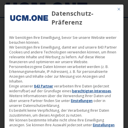
Mit die
Datenschutz-
Präferenz
Wir benötigen Ihre Einwilligung, bevor Sie unsere Website weiter
besuchen können.
Wir benötigen Ihre Einwilligung, damit wir und unsere 843 Partner
Okt.
Cookies und andere Technologien verwenden können, um Ihnen
29
relevante Inhalte und Werbung zu liefern. Auf diese Weise
finanzieren und optimieren wir unsere Website.
Personenbezogene Daten können verarbeitet werden (z. B.
2018
Erkennungsmerkmale, IP-Adressen), z. B. für personalisierte
Anzeigen und Inhalte oder zur Messung von Anzeigen und
Inhalten.
Einige unserer
843 Partner
verarbeiten Ihre Daten (jederzeit
Luzie Loose gewinnt mit
widerrufbar) auf der Grundlage eines
berechtigten Interesses
.
„Schwimmen den „Hofer Goldpreis“
Weitere Informationen über die Verwendung Ihrer Daten und
über unsere Partner finden Sie unter
Einstellungen
oder in
für die beste Regie
unserer Datenschutzerklärung.
Es besteht keine Verpflichtung, der Verarbeitung Ihrer Daten
Darling Berlin
,
Film
,
Kino
,
News
,
Verleih
29. Oktober 2018
zuzustimmen, um dieses Angebot zu nutzen.
Wir können bestimmte Inhalte nicht ohne Ihre Einwilligung
Der Film „Schwimmen“ von Luzie Loose hat bei den
anzeigen. Sie können Ihre Auswahl jederzeit unter
Einstellungen