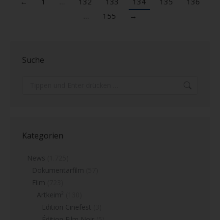
←
1
…
132
133
134
135
136
…
155
→
Suche
Search:
Kategorien
News
(1.725)
Dokumentarfilm
(57)
Film
(723)
Artkeim²
(130)
Edition Cinefest
(3)
Édition Film Noir
(5)