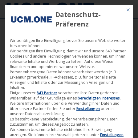
Mit die
Datenschutz-
Präferenz
Wir benötigen Ihre Einwilligung, bevor Sie unsere Website weiter
„Königin von Niendorf“ (Darling Berlin)
besuchen können.
Wir benötigen Ihre Einwilligung, damit wir und unsere 843 Partner
startet mit Schulvorstellung und Premiere
Cookies und andere Technologien verwenden können, um Ihnen
relevante Inhalte und Werbung zu liefern. Auf diese Weise
in Paris
finanzieren und optimieren wir unsere Website.
Personenbezogene Daten können verarbeitet werden (z. B.
Erkennungsmerkmale, IP-Adressen), z. B. für personalisierte
Anzeigen und Inhalte oder zur Messung von Anzeigen und
Inhalten.
Einige unserer
843 Partner
verarbeiten Ihre Daten (jederzeit
widerrufbar) auf der Grundlage eines
berechtigten Interesses
.
Aug.
Weitere Informationen über die Verwendung Ihrer Daten und
29
über unsere Partner finden Sie unter
Einstellungen
oder in
unserer Datenschutzerklärung.
Es besteht keine Verpflichtung, der Verarbeitung Ihrer Daten
2018
zuzustimmen, um dieses Angebot zu nutzen.
Wir können bestimmte Inhalte nicht ohne Ihre Einwilligung
anzeigen. Sie können Ihre Auswahl jederzeit unter
Einstellungen