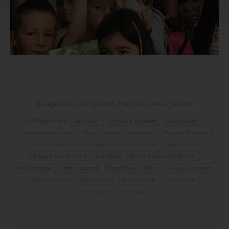
Kategorien:
Darling Berlin
,
Film
,
Kino
,
News
,
Verleih
Schlagwörter:
Ceci Chuh
Cornelius Schwalm
Darling Berlin
Denny Sonnenschein
Elias Sebastin
Frankreich
Frederik Schindler
Ivo T. Michligk
Jamila Saab
Johanna Lanzky
Joya Thome
Königin von Niendorf
Lisa Moell
Marion Alessandra Becker
Mex Schlüpfer
Miriam Schmidt
Moritz Riek
Paris
Philipp Wunderlich
Reine d'un été
Salim Fazzani
Sophie Kluge
Til Schindler
Tino Mewes
Vivian Janz