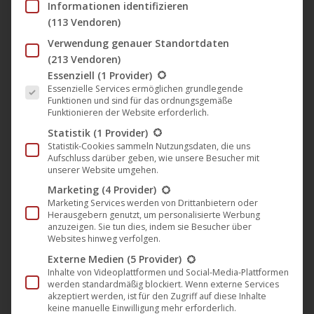
Informationen identifizieren
Wochen in den deutschen Kinocharts. Zuletzt gewann die
(113 Vendoren)
13jährige
Lisa Moell
für ihre Hauptrolle den Deutschen
Verwendung genauer Standortdaten
Jugend-Medienpreis „
Weißer Elefant
“ als Beste
(213 Vendoren)
Nachwuchsschauspielerin. Die Königin von Niendorf stand
Es folgt eine Liste der Service-Gruppen, für die eine Einwil
Essenziell
(1 Provider)
zudem auf der „Longlist“ als „Bester Kinderfilm“ für die
Essenzielle Services ermöglichen grundlegende
Funktionen und sind für das ordnungsgemäße
Lola.
Funktionieren der Website erforderlich.
Statistik
(1 Provider)
Statistik-Cookies sammeln Nutzungsdaten, die uns
Aufschluss darüber geben, wie unsere Besucher mit
unserer Website umgehen.
Marketing
(4 Provider)
Marketing Services werden von Drittanbietern oder
Herausgebern genutzt, um personalisierte Werbung
anzuzeigen. Sie tun dies, indem sie Besucher über
Websites hinweg verfolgen.
Externe Medien
(5 Provider)
Inhalte von Videoplattformen und Social-Media-Plattformen
werden standardmäßig blockiert. Wenn externe Services
akzeptiert werden, ist für den Zugriff auf diese Inhalte
keine manuelle Einwilligung mehr erforderlich.