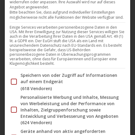
widerrufen oder anpassen. Ihre Auswahl wird nur auf dieses
Angebot angewendet.
In Anwesenheit von Regisseurin
Joya Thome
und der
Bitte beachten Sie, dass aufgrund individueller Einstellungen
möglicherweise nicht alle Funktionen der Website verfügbar sind.
Hauptdarstellerin
Lisa Moell
ist „
Königin von Niendorf
“
Einige Services verarbeiten personenbezogene Daten in den
(Darling Berlin) mit dem französischen Titel „
Reine d’un
USA. Mit Ihrer Einwilligung zur Nutzung dieser Services willigen Sie
été
“ in den französischen Kinos gestartet. Der Familienfilm
auch in die Verarbeitung Ihrer Daten in den USA gemäß Art. 49 (1)
lit. a GDPR ein. Der EuGH stuft die USA als ein Land mit
läuft auf über 50 Leinwänden. Zum Auftakt konnten in
Paris
unzureichendem Datenschutz nach EU-Standards ein. Es besteht
beispielsweise die Gefahr, dass US-Behörden
über 200 Kinder den Film in einer Schulvorstellung
personenbezogene Daten in Überwachungsprogrammen
verarbeiten, ohne dass für Europäerinnen und Europäer eine
bestaunen, bevor am Mittwoch die offizielle Premiere in
Klagemöglichkeit besteht.
der französischen Hauptstadt stattfand.
Im Folgenden finden Sie eine Liste der Zwecke des IAB Tran
Speichern von oder Zugriff auf Informationen
auf einem Endgerät
In Deutschland hatte der Film bis heute schon viele
(618 Vendoren)
Kinozuschauer begeistert und ist seit Ende Juli auch auf
Personalisierte Werbung und Inhalte, Messung
von Werbeleistung und der Performance von
DVD und VOD erhältlich.
Inhalten, Zielgruppenforschung sowie
Entwicklung und Verbesserung von Angeboten
Der Film von
Joya Thoma
war am 15. Februar 2018 in
(624 Vendoren)
Deutschland in den Kinos gestartet und hielt sich seit 23
Geräte anhand von aktiv angeforderten