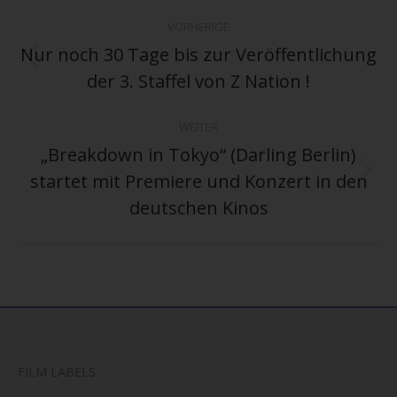
Kommentarnavigation
VORHERIGE
Nur noch 30 Tage bis zur Veröffentlichung
Vorheriger
der 3. Staffel von Z Nation !
Beitrag:
WEITER
„Breakdown in Tokyo“ (Darling Berlin)
startet mit Premiere und Konzert in den
Nächster
Beitrag:
deutschen Kinos
FILM LABELS