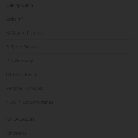
Darling Berlin
Artkeim²
M-Square Pictures
B-Spree Pictures
ITN Germany
U1 Films Berlin
Zeitlose Filmkunst
NONFY Documentaries
KINOVERLEIH
Kinostarts