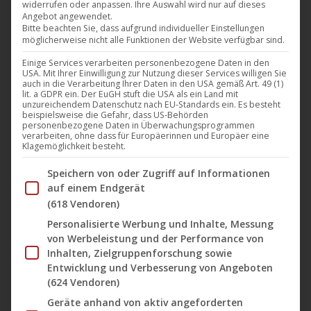
widerrufen oder anpassen. Ihre Auswahl wird nur auf dieses
Am 8.November wird King Satan sein viertes
Angebot angewendet.
Studioalbum, „The Devil’s Evangelion“, auf dem Label
Bitte beachten Sie, dass aufgrund individueller Einstellungen
möglicherweise nicht alle Funktionen der Website verfügbar sind.
Noble Demon veröffentlichen. Im Zuge dessen hat
Einige Services verarbeiten personenbezogene Daten in den
die Industrial-Metal-Band heute die zweite Vorab-
USA. Mit Ihrer Einwilligung zur Nutzung dieser Services willigen Sie
Single „Chaos Forever Now“ zusammen mit einem
auch in die Verarbeitung Ihrer Daten in den USA gemäß Art. 49 (1)
lit. a GDPR ein. Der EuGH stuft die USA als ein Land mit
brandneuen, animierten Musikvideo unter der Regie
unzureichendem Datenschutz nach EU-Standards ein. Es besteht
beispielsweise die Gefahr, dass US-Behörden
von King Aleister Satan, dem Sänger der Band,
personenbezogene Daten in Überwachungsprogrammen
verarbeiten, ohne dass für Europäerinnen und Europäer eine
veröffentlicht. Der Track enthält eine fulminante und
Klagemöglichkeit besteht.
blasphemische Kollaboration…
Im Folgenden finden Sie eine Liste der Zwecke des IAB Tran
Speichern von oder Zugriff auf Informationen
Mehr lesen
auf einem Endgerät
(618 Vendoren)
Personalisierte Werbung und Inhalte, Messung
von Werbeleistung und der Performance von
Inhalten, Zielgruppenforschung sowie
Sep.
Entwicklung und Verbesserung von Angeboten
6
(624 Vendoren)
Geräte anhand von aktiv angeforderten
2024