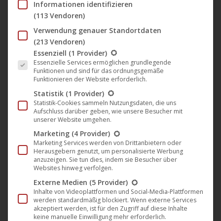
Informationen identifizieren
(113 Vendoren)
Verwendung genauer Standortdaten
🎬 „Rock ’n’ Roll Ringo“ begeistert
(213 Vendoren)
bei ausverkaufter Herner
Es folgt eine Liste der Service-Gruppen, für die eine Einwil
Essenziell
(1 Provider)
Weltpremiere
Essenzielle Services ermöglichen grundlegende
Funktionen und sind für das ordnungsgemäße
Artkeim²
,
Film
,
Kino
,
News
,
Verleih
,
Weltvertrieb
Funktionieren der Website erforderlich.
6. September 2024
Statistik
(1 Provider)
Statistik-Cookies sammeln Nutzungsdaten, die uns
Mit einer seit Wochen ausverkauften Weltpremiere
Aufschluss darüber geben, wie unsere Besucher mit
ist gestern „Rock ’n’ Roll Ringo“ zum bundesweiten
unserer Website umgehen.
Kinostart in der Filmwelt Herne zum ersten Mal in
Marketing
(4 Provider)
Marketing Services werden von Drittanbietern oder
einer Uraufführung über die Leinwand geflimmert.
Herausgebern genutzt, um personalisierte Werbung
Das gesamte Film-Team aus Berlin und Nordrhein-
anzuzeigen. Sie tun dies, indem sie Besucher über
Websites hinweg verfolgen.
Westfalen war in der Stadt im Ruhrpott zu Gast,
Externe Medien
(5 Provider)
darunter Hauptdarsteller Martin Rohde, Regisseur
Inhalte von Videoplattformen und Social-Media-Plattformen
Dominik Galizia und Nebendarsteller Charly Schultz,…
werden standardmäßig blockiert. Wenn externe Services
akzeptiert werden, ist für den Zugriff auf diese Inhalte
Mehr lesen
keine manuelle Einwilligung mehr erforderlich.