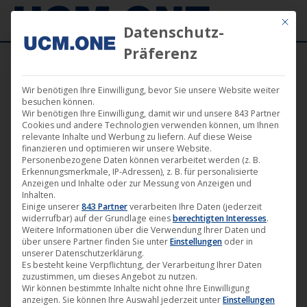
Mit die
Datenschutz-
Präferenz
Wir benötigen Ihre Einwilligung, bevor Sie unsere Website weiter
besuchen können.
Wir benötigen Ihre Einwilligung, damit wir und unsere 843 Partner
Sep.
Cookies und andere Technologien verwenden können, um Ihnen
11
relevante Inhalte und Werbung zu liefern. Auf diese Weise
finanzieren und optimieren wir unsere Website.
Personenbezogene Daten können verarbeitet werden (z. B.
2024
Erkennungsmerkmale, IP-Adressen), z. B. für personalisierte
Anzeigen und Inhalte oder zur Messung von Anzeigen und
Inhalten.
Einige unserer
843 Partner
verarbeiten Ihre Daten (jederzeit
🎵 King Satan veröffentlicht zweite
widerrufbar) auf der Grundlage eines
berechtigten Interesses
.
Single „Chaos Forever Now“ (feat.
Weitere Informationen über die Verwendung Ihrer Daten und
über unsere Partner finden Sie unter
Einstellungen
oder in
Nachtmahr) und kündigt Album-
unserer Datenschutzerklärung.
Release-Shows an
Es besteht keine Verpflichtung, der Verarbeitung Ihrer Daten
zuzustimmen, um dieses Angebot zu nutzen.
Musik
,
News
,
Noble Demon
11. September 2024
Wir können bestimmte Inhalte nicht ohne Ihre Einwilligung
anzeigen. Sie können Ihre Auswahl jederzeit unter
Einstellungen