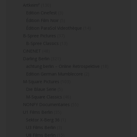
Artkeim²
(130)
Edition Cinefest
(3)
Édition Film Noir
(5)
Édition ParaSol Videothèque
(14)
B-Spree Pictures
(37)
B-Spree Classics
(13)
CiNENET
(48)
Darling Berlin
(321)
achtung berlin – Online Retrospektive
(18)
Edition German Mumblecore
(2)
M-Square Pictures
(103)
Die Blaue Serie
(5)
M-Square Classics
(46)
NONFY Documentaries
(55)
U1 Films Berlin
(35)
Sektor X-Berg 36
(1)
U3 Films Berlin
(3)
U8 Films Berlin
(15)