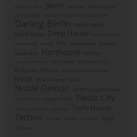
Berlin
Boris Brejcha
Berlinale
Before the Dawn
CiNENET
CD
Classic Movie
CiNENET Deutschland
Darling Berlin
Death Metal
Deep House
Death Metal
Der Dritte Raum
Film
Finnland
Filmklassiker
Doom Metal
Festival
Harthouse
Horror
Hardtrance
Lana Cooper
M-Square Classics
Kaunis Kuolematon
M-Square Pictures
Martina Schöne-Radunski
Metal
Mole Listening Pearls
Noble Demon
NONFY Documentaries
Plastic City
Noom Records
Philipp Eichholtz
Tech-House
Plastic City Suburbia
Schweden
Techno
Vinyl
Trance
UCM.ONE
Tom Lass
YouTube