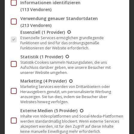
Informationen identifizieren
“Rückenwind von vorn” von Philipp
(113 Vendoren)
Eichholtz im Free-TV bei TELE 5
Verwendung genauer Standortdaten
Darling Berlin
,
Film
,
News
30. Oktober 2019
(213 Vendoren)
Es folgt eine Liste der Service-Gruppen, für die eine Einwil
Essenziell
(1 Provider)
“Rückenwind von vorn” von Philipp Eichholtz,
Essenzielle Services ermöglichen grundlegende
veröffentlicht auf dem Filmlabel Darling Berlin, feiert
Funktionen und sind für das ordnungsgemäße
Funktionieren der Website erforderlich.
im November Free-TV-Premiere bei TELE 5. Der
Statistik
(1 Provider)
dritte Spielfilm des Berliner Filmemachers eröffnete
Statistik-Cookies sammeln Nutzungsdaten, die uns
2018 die Perspektive der Berlinale und erzählt die
Aufschluss darüber geben, wie unsere Besucher mit
unserer Website umgehen.
Geschichte der Lehrerin Charlie, die ihr Leben auf den
Marketing
(4 Provider)
Prüfstand stellt und eine überraschende
Marketing Services werden von Drittanbietern oder
Endscheidung trifft … Die Hauptrolle spielt Victoria
Herausgebern genutzt, um personalisierte Werbung
anzuzeigen. Sie tun dies, indem sie Besucher über
Schulz.…
Websites hinweg verfolgen.
Mehr lesen
Externe Medien
(5 Provider)
Inhalte von Videoplattformen und Social-Media-Plattformen
werden standardmäßig blockiert. Wenn externe Services
akzeptiert werden, ist für den Zugriff auf diese Inhalte
keine manuelle Einwilligung mehr erforderlich.