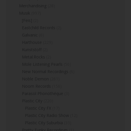
Merchandising
(28)
Musik
(997)
[Feis]
(2)
Eastchild Records
(2)
Galvanic
(6)
Harthouse
(229)
Kunststoff
(2)
Metal.Rocks
(2)
Mole Listening Pearls
(56)
New Normal Recordings
(6)
Noble Demon
(261)
Noom Records
(156)
Parasol Phonothéque
(3)
Plastic City
(220)
Plastic City FX
(17)
Plastic City Radio Show
(12)
Plastic City Suburbia
(33)
Pretty Funky Recordings
(1)