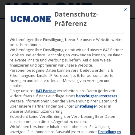
Mit die
Datenschutz-
Präferenz
Wir benötigen Ihre Einwilligung, bevor Sie unsere Website weiter
besuchen können.
Wir benötigen Ihre Einwilligung, damit wir und unsere 843 Partner
Nov.
Cookies und andere Technologien verwenden können, um Ihnen
1
relevante Inhalte und Werbung zu liefern. Auf diese Weise
finanzieren und optimieren wir unsere Website.
Personenbezogene Daten können verarbeitet werden (z. B.
2019
Erkennungsmerkmale, IP-Adressen), z. B. für personalisierte
Anzeigen und Inhalte oder zur Messung von Anzeigen und
Inhalten.
Einige unserer
843 Partner
verarbeiten Ihre Daten (jederzeit
„Lost in the Living“ (Darling Berlin)
widerrufbar) auf der Grundlage eines
berechtigten Interesses
.
ab jetzt auf allen VoD-Portalen
Weitere Informationen über die Verwendung Ihrer Daten und
über unsere Partner finden Sie unter
Einstellungen
oder in
erhältlich
unserer Datenschutzerklärung.
Es besteht keine Verpflichtung, der Verarbeitung Ihrer Daten
Darling Berlin
,
Film
,
News
1. November 2019
zuzustimmen, um dieses Angebot zu nutzen.
Wir können bestimmte Inhalte nicht ohne Ihre Einwilligung
UCM.ONE veröffentlicht auf dem Filmlabel Darling
anzeigen. Sie können Ihre Auswahl jederzeit unter
Einstellungen