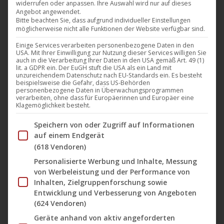
widerrufen oder anpassen. Ihre Auswahl wird nur auf dieses
Berlin das sehr gut besetztes Drama „Lost in the
Angebot angewendet.
Living“ von Robert Manson über einen Musiker, der in
Bitte beachten Sie, dass aufgrund individueller Einstellungen
möglicherweise nicht alle Funktionen der Website verfügbar sind.
Berlin den Durchbruch mit seiner Band schaffen will,
Einige Services verarbeiten personenbezogene Daten in den
aber leider alles ganz anders kommt… Als
USA. Mit Ihrer Einwilligung zur Nutzung dieser Services willigen Sie
Schauspieler*innen sind u.a. mit dabei: Tatort
auch in die Verarbeitung Ihrer Daten in den USA gemäß Art. 49 (1)
lit. a GDPR ein. Der EuGH stuft die USA als ein Land mit
Kommissarin Aylin Tezel, Tadhg Murphy (Vikings) und
unzureichendem Datenschutz nach EU-Standards ein. Es besteht
beispielsweise die Gefahr, dass US-Behörden
Liam Carney (Braveheart). Der Film beginnt…
personenbezogene Daten in Überwachungsprogrammen
verarbeiten, ohne dass für Europäerinnen und Europäer eine
Klagemöglichkeit besteht.
Mehr lesen
Im Folgenden finden Sie eine Liste der Zwecke des IAB Tran
Speichern von oder Zugriff auf Informationen
auf einem Endgerät
(618 Vendoren)
Personalisierte Werbung und Inhalte, Messung
Okt.
von Werbeleistung und der Performance von
30
Inhalten, Zielgruppenforschung sowie
Entwicklung und Verbesserung von Angeboten
2019
(624 Vendoren)
Geräte anhand von aktiv angeforderten