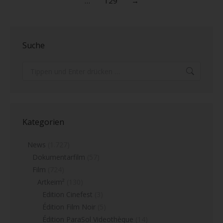
…
129
→
Suche
Search:
Kategorien
News
(1.727)
Dokumentarfilm
(57)
Film
(724)
Artkeim²
(130)
Edition Cinefest
(3)
Édition Film Noir
(5)
Édition ParaSol Videothèque
(14)