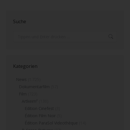
Suche
Search:
Kategorien
News
(1.725)
Dokumentarfilm
(57)
Film
(723)
Artkeim²
(130)
Edition Cinefest
(3)
Édition Film Noir
(5)
Édition ParaSol Videothèque
(14)