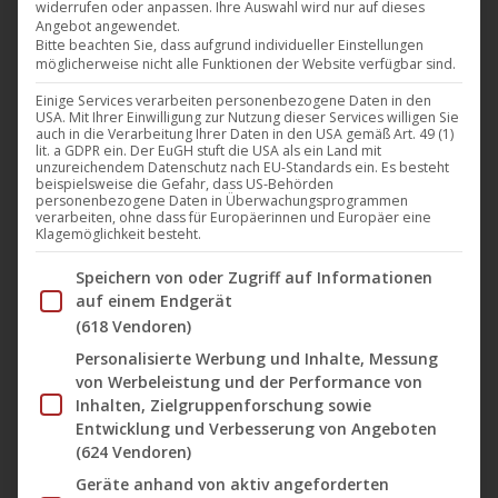
widerrufen oder anpassen. Ihre Auswahl wird nur auf dieses
spannenste Techno und House Platte, seit mit
Angebot angewendet.
Corona das Party- und Clubleben zum Stillstand
Bitte beachten Sie, dass aufgrund individueller Einstellungen
möglicherweise nicht alle Funktionen der Website verfügbar sind.
gekommen ist. Andreas Krüger von Der Dritte Raum
Einige Services verarbeiten personenbezogene Daten in den
legt mit dem neuen Album „Kommit“ eine „weitere
USA. Mit Ihrer Einwilligung zur Nutzung dieser Services willigen Sie
Glanzleistung, minimalistische technoide Klänge,
auch in die Verarbeitung Ihrer Daten in den USA gemäß Art. 49 (1)
lit. a GDPR ein. Der EuGH stuft die USA als ein Land mit
unglaublich catchy und groovy.“ Zitat FazeMag 08/21)
unzureichendem Datenschutz nach EU-Standards ein. Es besteht
beispielsweise die Gefahr, dass US-Behörden
vor. Im Sommer konnte man schon Alternativ- und…
personenbezogene Daten in Überwachungsprogrammen
verarbeiten, ohne dass für Europäerinnen und Europäer eine
Klagemöglichkeit besteht.
Mehr lesen
Im Folgenden finden Sie eine Liste der Zwecke des IAB Tran
Speichern von oder Zugriff auf Informationen
auf einem Endgerät
(618 Vendoren)
Personalisierte Werbung und Inhalte, Messung
Sep.
von Werbeleistung und der Performance von
17
Inhalten, Zielgruppenforschung sowie
Entwicklung und Verbesserung von Angeboten
2021
(624 Vendoren)
Geräte anhand von aktiv angeforderten