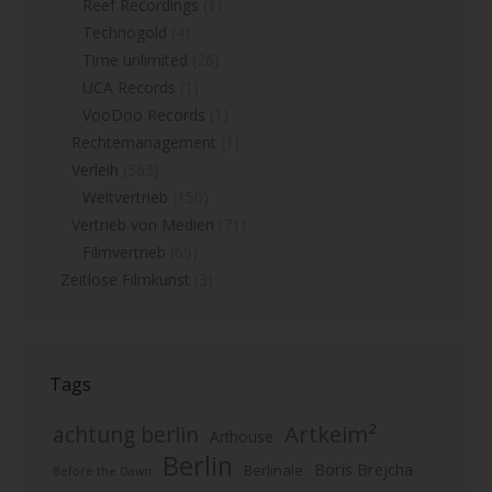
Reef Recordings
(1)
Technogold
(4)
Time unlimited
(26)
UCA Records
(1)
VooDoo Records
(1)
Rechtemanagement
(1)
Verleih
(363)
Weltvertrieb
(150)
Vertrieb von Medien
(71)
Filmvertrieb
(69)
Zeitlose Filmkunst
(3)
Tags
Artkeim²
achtung berlin
Arthouse
Berlin
Boris Brejcha
Berlinale
Before the Dawn