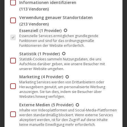
Informationen identifizieren
Zornheym veröffentlichen neue
(113 Vendoren)
Single und das Lyric-Video
Verwendung genauer Standortdaten
„Slumber Comes In Time“
(213 Vendoren)
Merchandising
,
Musik
,
News
,
Noble Demon
Es folgt eine Liste der Service-Gruppen, für die eine Einwil
Essenziell
(1 Provider)
17. September 2021
Essenzielle Services ermöglichen grundlegende
Funktionen und sind für das ordnungsgemäße
Die Symphonic Extreme Metaller von
Funktionieren der Website erforderlich.
Zornheym haben einen neuen Track aus ihrem
Statistik
(1 Provider)
Statistik-Cookies sammeln Nutzungsdaten, die uns
kommenden Album „The Zornheim Sleep Experiment“
Aufschluss darüber geben, wie unsere Besucher mit
veröffentlicht, welches am 22. Oktober auf dem
unserer Website umgehen.
Label Noble Demon erscheinen wird! Nach der
Marketing
(4 Provider)
Marketing Services werden von Drittanbietern oder
bereits veröffentlichten ersten Single „Keep The
Herausgebern genutzt, um personalisierte Werbung
Devil Away“, liefert die Band mit „Slumber Comes In
anzuzeigen. Sie tun dies, indem sie Besucher über
Websites hinweg verfolgen.
Time“ einen weiteren atemberaubenden Vorboten
Externe Medien
(5 Provider)
des neuen Albums, der…
Inhalte von Videoplattformen und Social-Media-Plattformen
werden standardmäßig blockiert. Wenn externe Services
Mehr lesen
akzeptiert werden, ist für den Zugriff auf diese Inhalte
keine manuelle Einwilligung mehr erforderlich.