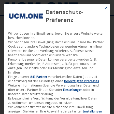
Mit die
Datenschutz-
Präferenz
Wir benötigen Ihre Einwilligung, bevor Sie unsere Website weiter
besuchen können.
Wir benötigen Ihre Einwilligung, damit wir und unsere 843 Partner
Sep.
Cookies und andere Technologien verwenden können, um Ihnen
17
relevante Inhalte und Werbung zu liefern. Auf diese Weise
finanzieren und optimieren wir unsere Website.
Personenbezogene Daten können verarbeitet werden (z. B.
2021
Erkennungsmerkmale, IP-Adressen), z. B. für personalisierte
Anzeigen und Inhalte oder zur Messung von Anzeigen und
Inhalten.
Einige unserer
843 Partner
verarbeiten Ihre Daten (jederzeit
Neues Album „Kommit“ von „Der
widerrufbar) auf der Grundlage eines
berechtigten Interesses
.
Dritte Raum“ (Harthouse) ab heute
Weitere Informationen über die Verwendung Ihrer Daten und
über unsere Partner finden Sie unter
Einstellungen
oder in
überall digital erhältlich
unserer Datenschutzerklärung.
Es besteht keine Verpflichtung, der Verarbeitung Ihrer Daten
Harthouse
,
Musik
,
News
17. September 2021
zuzustimmen, um dieses Angebot zu nutzen.
Wir können bestimmte Inhalte nicht ohne Ihre Einwilligung
Heute erscheint auf Harthouse die vielleicht
anzeigen. Sie können Ihre Auswahl jederzeit unter
Einstellungen