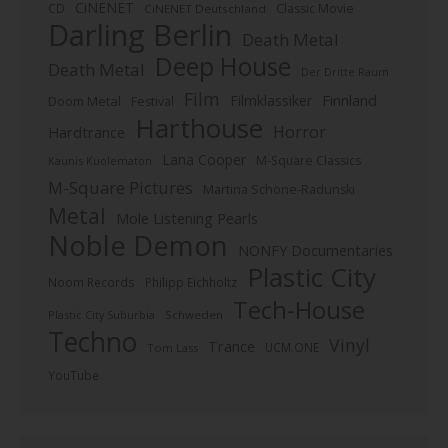
CiNENET
CD
Classic Movie
CiNENET Deutschland
Darling Berlin
Death Metal
Deep House
Death Metal
Der Dritte Raum
Film
Finnland
Filmklassiker
Doom Metal
Festival
Harthouse
Horror
Hardtrance
Lana Cooper
M-Square Classics
Kaunis Kuolematon
M-Square Pictures
Martina Schöne-Radunski
Metal
Mole Listening Pearls
Noble Demon
NONFY Documentaries
Plastic City
Noom Records
Philipp Eichholtz
Tech-House
Plastic City Suburbia
Schweden
Techno
Vinyl
Trance
UCM.ONE
Tom Lass
YouTube