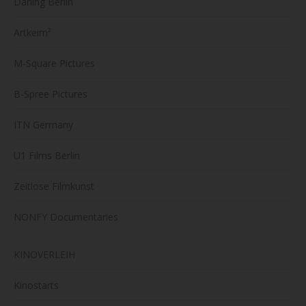
Darling Berlin
Artkeim²
M-Square Pictures
B-Spree Pictures
ITN Germany
U1 Films Berlin
Zeitlose Filmkunst
NONFY Documentaries
KINOVERLEIH
Kinostarts