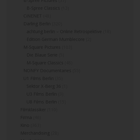
B-Spree Pictures
(37)
B-Spree Classics
(13)
CiNENET
(48)
Darling Berlin
(320)
achtung berlin – Online Retrospektive
(18)
Edition German Mumblecore
(2)
M-Square Pictures
(103)
Die Blaue Serie
(5)
M-Square Classics
(46)
NONFY Documentaries
(55)
U1 Films Berlin
(35)
Sektor X-Berg 36
(1)
U3 Films Berlin
(3)
U8 Films Berlin
(15)
Filmklassiker
(110)
Firma
(46)
Kino
(363)
Merchandising
(28)