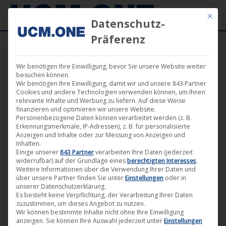
Mit die
Datenschutz-
Präferenz
Wir benötigen Ihre Einwilligung, bevor Sie unsere Website weiter
Rückenwind von vorn (von Philipp
besuchen können.
Wir benötigen Ihre Einwilligung, damit wir und unsere 843 Partner
Eichholtz) | Darling, Berlin! Berlin, Sayang!
Cookies und andere Technologien verwenden können, um Ihnen
relevante Inhalte und Werbung zu liefern. Auf diese Weise
Berlin, Teerak! • Film 5
finanzieren und optimieren wir unsere Website.
Personenbezogene Daten können verarbeitet werden (z. B.
Erkennungsmerkmale, IP-Adressen), z. B. für personalisierte
Anzeigen und Inhalte oder zur Messung von Anzeigen und
Inhalten.
Einige unserer
843 Partner
verarbeiten Ihre Daten (jederzeit
widerrufbar) auf der Grundlage eines
berechtigten Interesses
.
Dez.
Weitere Informationen über die Verwendung Ihrer Daten und
16
über unsere Partner finden Sie unter
Einstellungen
oder in
unserer Datenschutzerklärung.
Es besteht keine Verpflichtung, der Verarbeitung Ihrer Daten
2020
zuzustimmen, um dieses Angebot zu nutzen.
Wir können bestimmte Inhalte nicht ohne Ihre Einwilligung
anzeigen. Sie können Ihre Auswahl jederzeit unter
Einstellungen