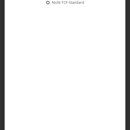
Erforderlichen Service akzeptieren
Nicht-TCF-Standard
und Inhalte entsperren
Darling, Berlin! Berlin Sayang! Berlin, Teerak! |
Festival Trailer