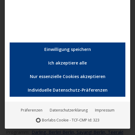
Indonesien, Thailand (ab 19:00 Uhr) sowie Malaysia (ab
20.00 Uhr) im Rahmen des Festivals zu sehen:
Rückenwind von vorn | Ganzer Film (deutsch) [with
English subtitles] ᴴᴰ | Ab 16.12.2020, 19 Uhr
Einwilligung speichern
Ich akzeptiere alle
Nur essenzielle Cookies akzeptieren
Individuelle Datenschutz-Präferenzen
https://youtu.be/HWa8n8zbMas
Präferenzen
Datenschutzerklärung
Impressum
Borlabs Cookie - TCF-CMP Id: 323
Weitere Informationen über das Festival und das
Programm:
Darling, Berlin! Berlin, Sayang! Berlin, Teerak!