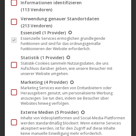
Informationen identifizieren
(113 Vendoren)
Verwendung genauer Standortdaten
(213 Vendoren)
Es folgt eine Liste der Service-Gruppen, für die eine Einwil
Essenziell
(1 Provider)
Essenzielle Services ermöglichen grundlegende
Funktionen und sind für das ordnungsgemäße
Funktionieren der Website erforderlich.
Statistik
(1 Provider)
Statistik-Cookies sammeln Nutzungsdaten, die uns
Aufschluss darüber geben, wie unsere Besucher mit
unserer Website umgehen.
Sie sehen gerade einen Platzhalterinhalt
Marketing
(4 Provider)
von
YouTube
. Um auf den eigentlichen
Marketing Services werden von Drittanbietern oder
Inhalt zuzugreifen, klicken Sie auf die
Herausgebern genutzt, um personalisierte Werbung
Schaltfläche unten. Bitte beachten Sie,
anzuzeigen. Sie tun dies, indem sie Besucher über
dass dabei Daten an Drittanbieter
Websites hinweg verfolgen.
weitergegeben werden.
Externe Medien
(5 Provider)
Mehr Informationen
Inhalte von Videoplattformen und Social-Media-Plattformen
werden standardmäßig blockiert. Wenn externe Services
Inhalt entsperren
akzeptiert werden, ist für den Zugriff auf diese Inhalte
keine manuelle Einwilligung mehr erforderlich.