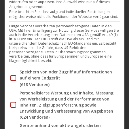
widerrufen oder anpassen. Ihre Auswahl wird nur auf dieses
Angebot angewendet.
Der fünfte Film beim
Darling, Berlin! Berlin, Sayang!
Bitte beachten Sie, dass aufgrund individueller Einstellungen
möglicherweise nicht alle Funktionen der Website verfügbar sind.
Berlin, Teerak!
Online Festival ist „
Rückenwind von vorn
“
Einige Services verarbeiten personenbezogene Daten in den
von
Philipp Eichholtz
, Im Film begleiten wir die Berlinerin
USA. Mit Ihrer Einwilligung zur Nutzung dieser Services willigen Sie
Charlie, die es verdammt schwer findet, die Erwartungen
auch in die Verarbeitung Ihrer Daten in den USA gemäß Art. 49 (1)
lit. a GDPR ein. Der EuGH stuft die USA als ein Land mit
ihres Umfelds und ihre eigenen auseinander zu halten. Ihr
unzureichendem Datenschutz nach EU-Standards ein. Es besteht
beispielsweise die Gefahr, dass US-Behörden
Freund Marco möchte ein Kind, und ihr Kollege Gerry
personenbezogene Daten in Überwachungsprogrammen
verarbeiten, ohne dass für Europäerinnen und Europäer eine
mutmaßt ganz ungefragt: „Fünf Jahre zusammen? Na, da
Klagemöglichkeit besteht.
seid ihr doch bestimmt bald zu dritt…?“ Doch Charlie ist sich
Im Folgenden finden Sie eine Liste der Zwecke des IAB Tran
Speichern von oder Zugriff auf Informationen
überhaupt nicht sicher: Ist das schön, ein Kind zu haben,
auf einem Endgerät
oder verschwindet sie selbst dabei mit ihren
(618 Vendoren)
Bedürfnissen? Allgemeiner gefragt: Ist Erwachsen werden
Personalisierte Werbung und Inhalte, Messung
einfach – und Erwachsen sein schwer?
von Werbeleistung und der Performance von
Inhalten, Zielgruppenforschung sowie
Entwicklung und Verbesserung von Angeboten
Rückenwind von vorn | Trailer (deutsch) ᴴᴰ
(624 Vendoren)
Geräte anhand von aktiv angeforderten