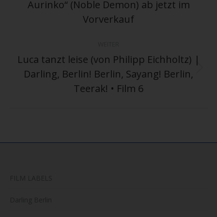
Aurinko“ (Noble Demon) ab jetzt im
Beitrag:
Vorverkauf
WEITER
Luca tanzt leise (von Philipp Eichholtz) |
Darling, Berlin! Berlin, Sayang! Berlin,
Nächster
Beitrag:
Teerak! • Film 6
FILM LABELS
Darling Berlin