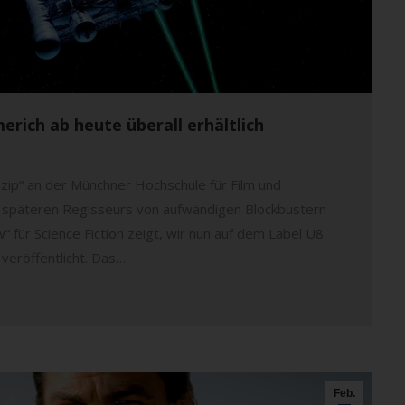
rich ab heute überall erhältlich
zip“ an der Münchner Hochschule für Film und
s späteren Regisseurs von aufwändigen Blockbustern
für Science Fiction zeigt, wir nun auf dem Label U8
veröffentlicht. Das…
Feb.