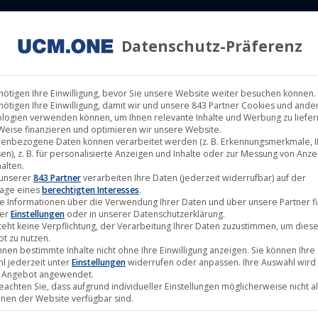
Datenschutz-Präferenz
ILM LABELS
KINOVERLEIH
MUSIK LABELS
RECHTEMAN
nötigen Ihre Einwilligung, bevor Sie unsere Website weiter besuchen können.
nötigen Ihre Einwilligung, damit wir und unsere 843 Partner Cookies und ande
logien verwenden können, um Ihnen relevante Inhalte und Werbung zu liefern
Weise finanzieren und optimieren wir unsere Website.
enbezogene Daten können verarbeitet werden (z. B. Erkennungsmerkmale, I
en), z. B. für personalisierte Anzeigen und Inhalte oder zur Messung von Anz
alten.
Feb.
 unserer
843 Partner
verarbeiten Ihre Daten (jederzeit widerrufbar) auf der
age eines
berechtigten Interesses
.
28
e Informationen über die Verwendung Ihrer Daten und über unsere Partner f
ter
Einstellungen
oder in unserer Datenschutzerklärung.
2021
teht keine Verpflichtung, der Verarbeitung Ihrer Daten zuzustimmen, um dies
t zu nutzen.
nnen bestimmte Inhalte nicht ohne Ihre Einwilligung anzeigen. Sie können Ihre
l jederzeit unter
Einstellungen
widerrufen oder anpassen. Ihre Auswahl wird 
 Angebot angewendet.
beachten Sie, dass aufgrund individueller Einstellungen möglicherweise nicht al
onen der Website verfügbar sind.