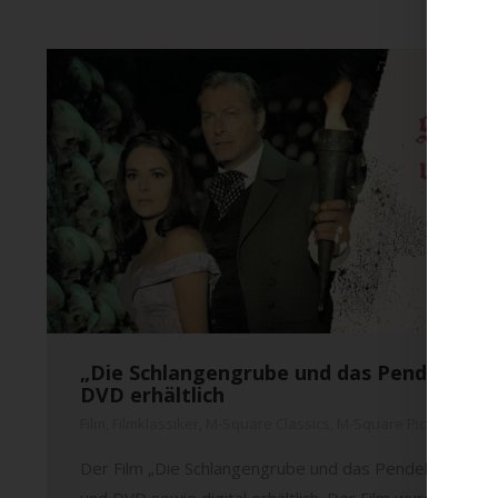
„Die Schlangengrube und das Pendel“ von 
DVD erhältlich
Film
,
Filmklassiker
,
M-Square Classics
,
M-Square Pictures
,
New
Der Film „Die Schlangengrube und das Pendel“ ist ab h
und DVD sowie digital erhältlich. Der Film wurde 1967 