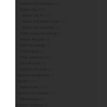
Parasol Phonothéque
(3)
Plastic City
(220)
Plastic City FX
(17)
Plastic City Radio Show
(12)
Plastic City Suburbia
(33)
Pretty Funky Recordings
(1)
Proton Records
(4)
Reef Recordings
(1)
Technogold
(4)
Time unlimited
(26)
UCA Records
(1)
VooDoo Records
(1)
Rechtemanagement
(1)
Verleih
(363)
Weltvertrieb
(150)
Vertrieb von Medien
(71)
Filmvertrieb
(69)
Zeitlose Filmkunst
(3)