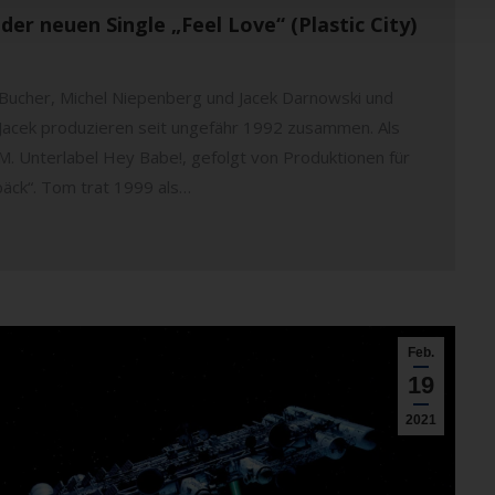
der neuen Single „Feel Love“ (Plastic City)
 Bucher, Michel Niepenberg und Jacek Darnowski und
d Jacek produzieren seit ungefähr 1992 zusammen. Als
.M. Unterlabel Hey Babe!, gefolgt von Produktionen für
äck“. Tom trat 1999 als…
Feb.
19
2021