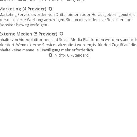
Marketing
(4 Provider)
Marketing Services werden von Drittanbietern oder Herausgebern genutzt, u
personalisierte Werbung anzuzeigen. Sie tun dies, indem sie Besucher über
Websites hinweg verfolgen.
Externe Medien
(5 Provider)
Inhalte von Videoplattformen und Social-Media-Plattformen werden standar
blockiert. Wenn externe Services akzeptiert werden, ist für den Zugriff auf di
Inhalte keine manuelle Einwilligung mehr erforderlich.
Nicht-TCF-Standard
le und unterschreiben langfristig beim
inki, Finnland, agiert seit ein paar Jahren mit einer
s heute eine Reihe von Singles, eine EP („Voluntary
 – LIVE!“, 2020). Frisch unterschrieben bei Noble
n Gang…