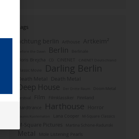
Tags
Artkeim²
achtung berlin
Arthouse
Berlin
Berlinale
Before the Dawn
Boris Brejcha
CiNENET
CD
CiNENET Deutschland
Darling Berlin
Classic Movie
Death Metal
Death Metal
Deep House
Doom Metal
Der Dritte Raum
Film
Finnland
Filmklassiker
Festival
Harthouse
Horror
Hardtrance
Lana Cooper
M-Square Classics
Kaunis Kuolematon
M-Square Pictures
Martina Schöne-Radunski
Metal
Mole Listening Pearls