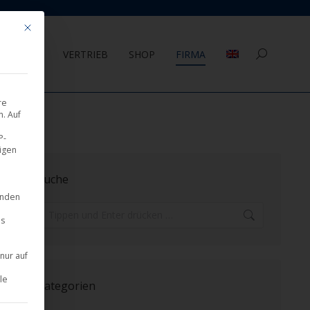
Mit diesem Button wird der Dialog geschlossen. Seine Funktionalität ist 
AGEMENT
VERTRIEB
SHOP
FIRMA
Search:
re
. Auf
P-
eigen
Suche
inden
Search:
es
nur auf
le
Kategorien