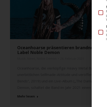
Oceanhoarse präsentieren brandneue Sing
Label Noble Demon
Musik
,
News
,
Noble Demon
26. Februar 2021
Oceanhoarse, die vierköpfige Heavy Metal Band aus Hels
unerbittlichen Selfmade-Attitüde und veröffentlichte bi
Bends“, 2019) und ein Live-Album („The Damage is Done
Demon, schaltet die Band im Jahr 2021 einen weitere
Mehr lesen