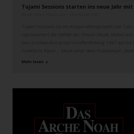
Tojami Sessions starten ins neue Jahr mit 
Musik
,
News
,
Plastic City
26. Februar 2021
Tojami Sessions ist ein Kooperationsprojekt von Tom
repräsentiert die Vielfalt der House-Musik. Michel un
Duo erschien ihre erste Veröffentlichung 1997 auf G.E
Frankfurts Raum … Musik unter dem Pseudonym „Skieb
Mehr lesen