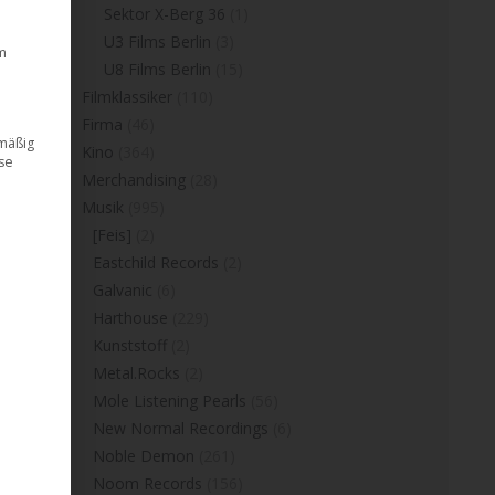
Sektor X-Berg 36
(1)
U3 Films Berlin
(3)
m
U8 Films Berlin
(15)
Filmklassiker
(110)
Firma
(46)
dmäßig
Kino
(364)
ese
Merchandising
(28)
Musik
(995)
[Feis]
(2)
Eastchild Records
(2)
Galvanic
(6)
Harthouse
(229)
Kunststoff
(2)
Metal.Rocks
(2)
Mole Listening Pearls
(56)
New Normal Recordings
(6)
Noble Demon
(261)
Noom Records
(156)