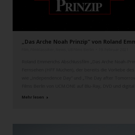
„Das Arche Noah Prinzip“ von Roland Emme
Film
,
Filmklassiker
,
News
,
U8 Films Berlin
19. Februar 2021
Roland Emmerichs Abschlussfilm „Das Arche Noah-Prin
Fernsehen (HFF Müchen), der bereits die Vorliebe de
wie „Independence Day“ und „The Day after Tomorrow“ 
Films Berlin von UCM.ONE auf Blu-Ray, DVD und digital 
Mehr lesen