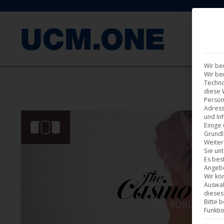
F
Wir be
Wir be
Techno
diese 
Person
Adress
und Inh
Einige
Grundl
Weiter
Sie un
Es bes
Angebo
Wir kö
Auswah
dieses
Bitte 
Funkti