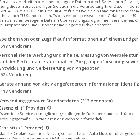
 Services verarbeiten personenbezogene Daten in den USA. Mit Ihrer Einwilli
tzung dieser Services willigen Sie auch in die Verarbeitung Ihrer Daten in den
Art. 49 (1) lit. a GDPR ein. Der EuGH stuft die USA als ein Land mit unzureich
chutz nach EU-Standards ein. Es besteht beispielsweise die Gefahr, dass US-
 Girl“ (Mole Listening Pearls) als Vorbote
den personenbezogene Daten in Überwachungsprogrammen verarbeiten, o
ür Europäerinnen und Europäer eine Klagemöglichkeit besteht.
lgenden finden Sie eine Liste der Zwecke des IAB Transparency a
Speichern von oder Zugriff auf Informationen auf einem Endger
(618 Vendoren)
röffentlichungen äußerst hoch gelegt zu haben, geht
er, diese beim nächsten Mal zu übertreffen. The
Personalisierte Werbung und Inhalte, Messung von Werbeleistu
und der Performance von Inhalten, Zielgruppenforschung sowie
annten Manier zu gelingen, wie eben nur sie es können.
Entwicklung und Verbesserung von Angeboten
Spannung erwarteten…
(624 Vendoren)
Geräte anhand von aktiv angeforderten Informationen identifiz
(113 Vendoren)
Verwendung genauer Standortdaten
(213 Vendoren)
lgt eine Liste der Service-Gruppen, für die eine Einwilligung erte
Essenziell
(1 Provider)
Essenzielle Services ermöglichen grundlegende Funktionen und sind für das
Feb.
ordnungsgemäße Funktionieren der Website erforderlich.
26
Statistik
(1 Provider)
Statistik-Cookies sammeln Nutzungsdaten, die uns Aufschluss darüber geben,
2021
unsere Besucher mit unserer Website umgehen.