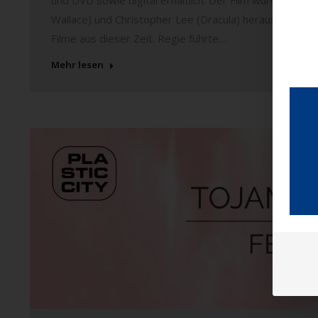
Wallace) und Christopher Lee (Dracula) herausragend b
Filme aus dieser Zeit. Regie führte…
Mehr lesen