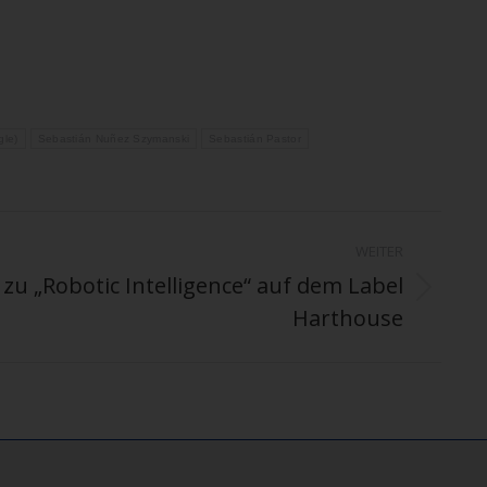
gle)
Sebastián Nuñez Szymanski
Sebastián Pastor
WEITER
u „Robotic Intelligence“ auf dem Label
Harthouse