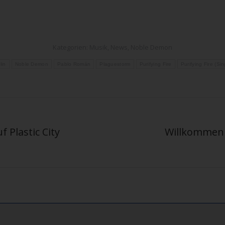
Kategorien:
Musik
,
News
,
Noble Demon
lin
Noble Demon
Pablo Román
Plaguestorm
Purifying Fire
Purifying Fire (Sin
 Plastic City
Willkommen z
Nächster
Beitrag: