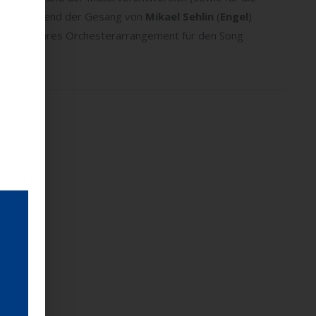
cher), während der Gesang von
Mikael Sehlin
(
Engel
)
n wunderbares Orchesterarrangement für den Song