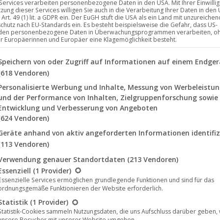
 Services verarbeiten personenbezogene Daten in den USA. Mit Ihrer Einwilli
tzung dieser Services willigen Sie auch in die Verarbeitung Ihrer Daten in den
Art. 49 (1) lit. a GDPR ein. Der EuGH stuft die USA als ein Land mit unzureich
chutz nach EU-Standards ein. Es besteht beispielsweise die Gefahr, dass US-
den personenbezogene Daten in Überwachungsprogrammen verarbeiten, o
ür Europäerinnen und Europäer eine Klagemöglichkeit besteht.
lgenden finden Sie eine Liste der Zwecke des IAB Transparency a
Speichern von oder Zugriff auf Informationen auf einem Endger
(618 Vendoren)
Personalisierte Werbung und Inhalte, Messung von Werbeleistu
und der Performance von Inhalten, Zielgruppenforschung sowie
Entwicklung und Verbesserung von Angeboten
(624 Vendoren)
Geräte anhand von aktiv angeforderten Informationen identifiz
(113 Vendoren)
uestorm
wird am 4. Juni 2021 sein neues Studioalbum, mit dem Ti
Verwendung genauer Standortdaten
(213 Vendoren)
lgt eine Liste der Service-Gruppen, für die eine Einwilligung erte
Essenziell
(1 Provider)
Essenzielle Services ermöglichen grundlegende Funktionen und sind für das
ordnungsgemäße Funktionieren der Website erforderlich.
uell zwei Veröffentlichungen, welche von der
Statistik
(1 Provider)
, gut aufgenommen wurden (musikalische Gäste
Statistik-Cookies sammeln Nutzungsdaten, die uns Aufschluss darüber geben,
unsere Besucher mit unserer Website umgehen.