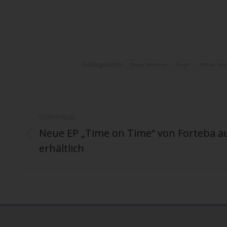
Schlagwörter:
Diego Martinez
Engel
Mikael Seh
Kommentarnavigation
VORHERIGE
Neue EP „Time on Time“ von Forteba auf
Vorheriger
erhältlich
Beitrag: