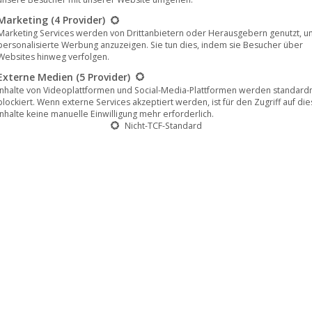
Fabio Bartoletti
/
Fleshgod Apocalypse
und
Marketing
(4 Provider)
tlichung seines mit Spannung erwarteten neuen
Marketing Services werden von Drittanbietern oder Herausgebern genutzt, u
rasendem Melodic Death Metal, bietet „
Purifying
personalisierte Werbung anzuzeigen. Sie tun dies, indem sie Besucher über
Websites hinweg verfolgen.
st das wohl reifste Album, welches Pastor bisher
Externe Medien
(5 Provider)
Inhalte von Videoplattformen und Social-Media-Plattformen werden standar
blockiert. Wenn externe Services akzeptiert werden, ist für den Zugriff auf di
Inhalte keine manuelle Einwilligung mehr erforderlich.
m
ein Werk voller Tiefgang. Nach der bereits
Nicht-TCF-Standard
P
ibt es mit dem Lyric-Video zum Titeltrack der
m
’s bald erscheinendes Album.
DOW
seln und Melodien. Es ist ein schneller, aggressiver, aber auch
 letzten Jahren in vielen Teilen der Welt entstanden sind. Manch
en nicht, dass ihr eigenes Handeln kontraproduktiv für uns selbst
astor auf „
Purifying Fire
“ für das Komponieren und Schreiben al