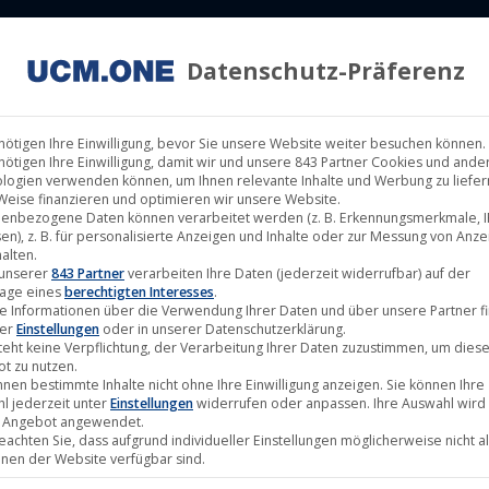
Datenschutz-Präferenz
ILM LABELS
KINOVERLEIH
MUSIK LABELS
RECHTEMAN
nötigen Ihre Einwilligung, bevor Sie unsere Website weiter besuchen können.
nötigen Ihre Einwilligung, damit wir und unsere 843 Partner Cookies und ande
logien verwenden können, um Ihnen relevante Inhalte und Werbung zu liefern
Weise finanzieren und optimieren wir unsere Website.
enbezogene Daten können verarbeitet werden (z. B. Erkennungsmerkmale, I
uestorm“ veröffentlicht neue Single 
en), z. B. für personalisierte Anzeigen und Inhalte oder zur Messung von Anz
alten.
 unserer
843 Partner
verarbeiten Ihre Daten (jederzeit widerrufbar) auf der
age eines
berechtigten Interesses
.
e Informationen über die Verwendung Ihrer Daten und über unsere Partner f
ter
Einstellungen
oder in unserer Datenschutzerklärung.
teht keine Verpflichtung, der Verarbeitung Ihrer Daten zuzustimmen, um dies
t zu nutzen.
nnen bestimmte Inhalte nicht ohne Ihre Einwilligung anzeigen. Sie können Ihre
l jederzeit unter
Einstellungen
widerrufen oder anpassen. Ihre Auswahl wird 
 Angebot angewendet.
beachten Sie, dass aufgrund individueller Einstellungen möglicherweise nicht al
onen der Website verfügbar sind.