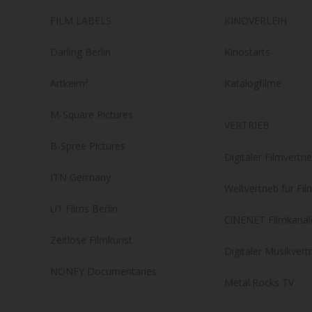
FILM LABELS
KINOVERLEIH
Darling Berlin
Kinostarts
Artkeim²
Katalogfilme
M-Square Pictures
VERTRIEB
B-Spree Pictures
Digitaler Filmvertri
ITN Germany
Weltvertrieb für Fi
U1 Films Berlin
CiNENET Filmkanäl
Zeitlose Filmkunst
Digitaler Musikvert
NONFY Documentaries
Metal.Rocks TV