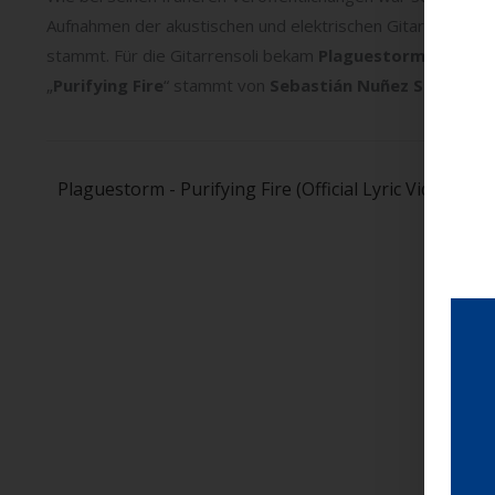
Aufnahmen der akustischen und elektrischen Gitarren, de
stammt. Für die Gitarrensoli bekam
Plaguestorm
die Unte
„
Purifying Fire
“ stammt von
Sebastián Nuñez Szymansk
Plaguestorm - Purifying Fire (Official Lyric Video) (Off