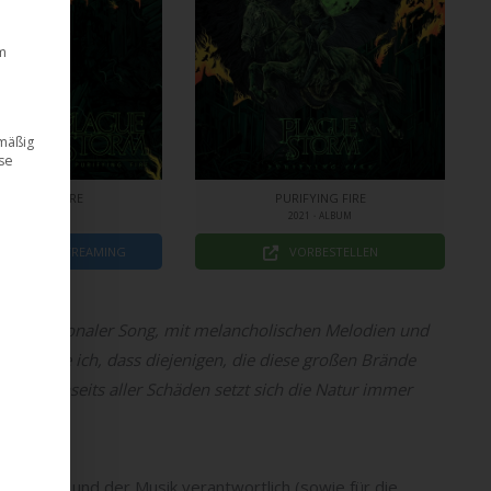
m
dmäßig
ese
URIFYING FIRE
PURIFYING FIRE
2021・SINGLE
2021・ALBUM
NLOAD / STREAMING
VORBESTELLEN
 sehr emotionaler Song, mit melancholischen Melodien und
mal denke ich, dass diejenigen, die diese großen Brände
 ist. Jenseits aller Schäden setzt sich die Natur immer
ler Texte und der Musik verantwortlich (sowie für die