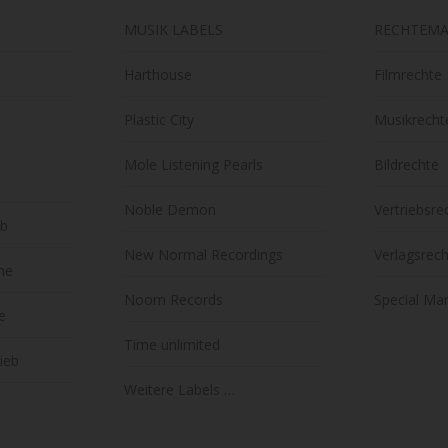
MUSIK LABELS
RECHTEM
Harthouse
Filmrechte
Plastic City
Musikrecht
Mole Listening Pearls
Bildrechte
Noble Demon
Vertriebsre
eb
New Normal Recordings
Verlagsrec
lme
Noom Records
Special Mar
e
Time unlimited
rieb
Weitere Labels …