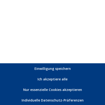
s Basses, des Schlagzeugs und der Keyboards/Synthesizer/Strei
rstützung von
Diego Martinez
, wie auch
Pablo Roman
, und ei
i
.
icial Track Video)
Einwilligung speichern
Ich akzeptiere alle
Nur essenzielle Cookies akzeptieren
Individuelle Datenschutz-Präferenzen