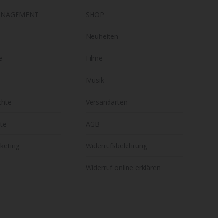
ANAGEMENT
SHOP
Neuheiten
e
Filme
Musik
chte
Versandarten
hte
AGB
keting
Widerrufsbelehrung
Widerruf online erklären