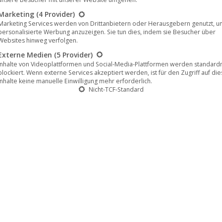
Marketing
(4 Provider)
Marketing Services werden von Drittanbietern oder Herausgebern genutzt, u
personalisierte Werbung anzuzeigen. Sie tun dies, indem sie Besucher über
Websites hinweg verfolgen.
Externe Medien
(5 Provider)
Inhalte von Videoplattformen und Social-Media-Plattformen werden standar
blockiert. Wenn externe Services akzeptiert werden, ist für den Zugriff auf di
Inhalte keine manuelle Einwilligung mehr erforderlich.
 überall auf Blu-Ray, DVD und bei allen
Nicht-TCF-Standard
ocker Regisseurs Max Gleschinksi schon seit 23.
 erhältlich ist, steht der Film nun zusätzlich auch bei
t ebenso verstörendes wie überraschend
tiker sehr zutreffend mit dem Label „Fargo…