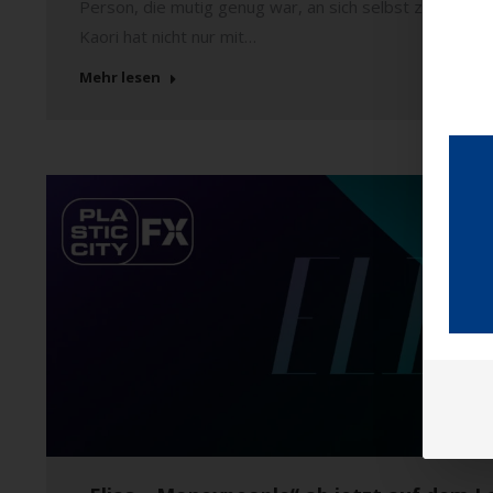
Person, die mutig genug war, an sich selbst zu glaube
Kaori hat nicht nur mit…
Mehr lesen