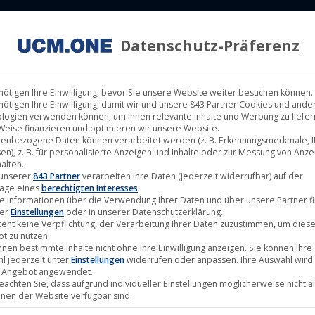
Datenschutz-Präferenz
ILM LABELS
KINOVERLEIH
MUSIK LABELS
RECHTEMAN
nötigen Ihre Einwilligung, bevor Sie unsere Website weiter besuchen können.
nötigen Ihre Einwilligung, damit wir und unsere 843 Partner Cookies und ande
logien verwenden können, um Ihnen relevante Inhalte und Werbung zu liefern
Weise finanzieren und optimieren wir unsere Website.
enbezogene Daten können verarbeitet werden (z. B. Erkennungsmerkmale, I
en), z. B. für personalisierte Anzeigen und Inhalte oder zur Messung von Anz
alten.
Nov.
 unserer
843 Partner
verarbeiten Ihre Daten (jederzeit widerrufbar) auf der
age eines
berechtigten Interesses
.
27
e Informationen über die Verwendung Ihrer Daten und über unsere Partner f
ter
Einstellungen
oder in unserer Datenschutzerklärung.
2020
teht keine Verpflichtung, der Verarbeitung Ihrer Daten zuzustimmen, um dies
t zu nutzen.
nnen bestimmte Inhalte nicht ohne Ihre Einwilligung anzeigen. Sie können Ihre
l jederzeit unter
Einstellungen
widerrufen oder anpassen. Ihre Auswahl wird 
 Angebot angewendet.
beachten Sie, dass aufgrund individueller Einstellungen möglicherweise nicht al
onen der Website verfügbar sind.