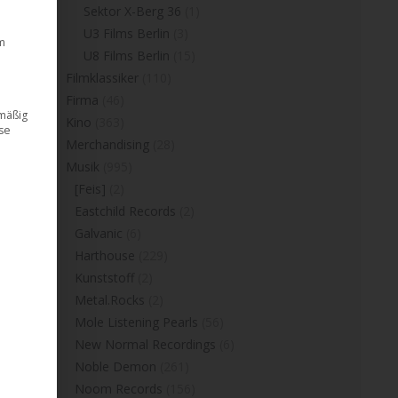
Sektor X-Berg 36
(1)
U3 Films Berlin
(3)
m
U8 Films Berlin
(15)
Filmklassiker
(110)
Firma
(46)
dmäßig
Kino
(363)
ese
Merchandising
(28)
Musik
(995)
[Feis]
(2)
Eastchild Records
(2)
Galvanic
(6)
Harthouse
(229)
Kunststoff
(2)
Metal.Rocks
(2)
Mole Listening Pearls
(56)
New Normal Recordings
(6)
Noble Demon
(261)
Noom Records
(156)