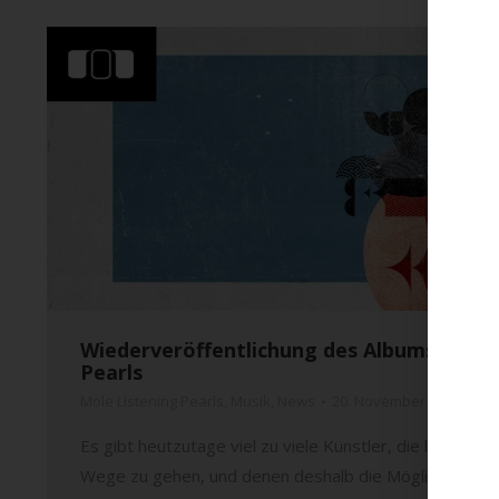
Wiederveröffentlichung des Albums „Kaori
Pearls
Mole Listening Pearls
,
Musik
,
News
20. November 2020
Es gibt heutzutage viel zu viele Künstler, die lieber a
Wege zu gehen, und denen deshalb die Möglichkeit fehl