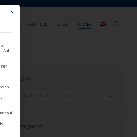
Mit diesem Button wird der Dialog geschlossen. Seine Funktionalität ist 
AGEMENT
VERTRIEB
SHOP
FIRMA
Search:
re
. Auf
P-
eigen
Suche
inden
Search:
es
nur auf
le
Kategorien