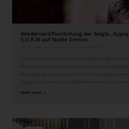
Wiederveröffentlichung der Single „Gypsy
S.O.R.M auf Noble Demon
Musik
,
News
,
Noble Demon
13. November 2020
Die schwedischen S.O.R.M haben angekündigt, ihre he
über das Label Noble Demon erneut und neu aufgelegt
Auskopplung „Gypsy Queen“ in einer neu aufgenommen
zeitgenössischem und traditionellem Hard Rock, wie a
Mehr lesen