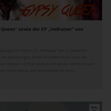
 Queen“ sowie der EP „Hellraiser“ von
rausragende Debüt-EP „Hellraiser“ am 4. Dezember
 herauszubringen. Vorab erschient heute schon die
en Version. S.O.R.M vereinen die besten Elemente von
uch Heavy Metal, und sind bekannt für ihren…
Nov.