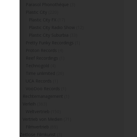
Parasol Phonothéque
(3)
Plastic City
(220)
Plastic City FX
(17)
Plastic City Radio Show
(12)
Plastic City Suburbia
(33)
Pretty Funky Recordings
(1)
Proton Records
(4)
Reef Recordings
(1)
Technogold
(4)
Time unlimited
(26)
UCA Records
(1)
VooDoo Records
(1)
Rechtemanagement
(1)
Verleih
(363)
Weltvertrieb
(150)
Vertrieb von Medien
(71)
Filmvertrieb
(69)
Zeitlose Filmkunst
(3)