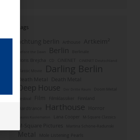
Tags
Artkeim²
achtung berlin
Arthouse
Berlin
Berlinale
Before the Dawn
Boris Brejcha
CiNENET
CD
CiNENET Deutschland
Darling Berlin
Classic Movie
Death Metal
Death Metal
Deep House
Doom Metal
Der Dritte Raum
Film
Finnland
Filmklassiker
Festival
Harthouse
Horror
Hardtrance
Lana Cooper
M-Square Classics
Kaunis Kuolematon
M-Square Pictures
Martina Schöne-Radunski
Metal
Mole Listening Pearls