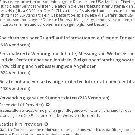
 Services verarbeiten personenbezogene Daten in den USA. Mit Ihrer Einwilli
tzung dieser Services willigen Sie auch in die Verarbeitung Ihrer Daten in den
Art. 49 (1) lit. a GDPR ein. Der EuGH stuft die USA als ein Land mit unzureich
chutz nach EU-Standards ein. Es besteht beispielsweise die Gefahr, dass US-
ab heute erhältlich
den personenbezogene Daten in Überwachungsprogrammen verarbeiten, o
ür Europäerinnen und Europäer eine Klagemöglichkeit besteht.
lgenden finden Sie eine Liste der Zwecke des IAB Transparency a
Speichern von oder Zugriff auf Informationen auf einem Endger
ama Doble“ hat sich Gabriel Sordo mit Mike D.
(618 Vendoren)
geschmack des Potentials der beiden Herren zu
Personalisierte Werbung und Inhalte, Messung von Werbeleistu
le „Jamie Jones“ Fans da draußen, die lebendige Grooves
und der Performance von Inhalten, Zielgruppenforschung sowie
lediglich von einem Tool…
Entwicklung und Verbesserung von Angeboten
(624 Vendoren)
Geräte anhand von aktiv angeforderten Informationen identifiz
(113 Vendoren)
Verwendung genauer Standortdaten
(213 Vendoren)
lgt eine Liste der Service-Gruppen, für die eine Einwilligung erte
Essenziell
(1 Provider)
Nov.
Essenzielle Services ermöglichen grundlegende Funktionen und sind für das
ordnungsgemäße Funktionieren der Website erforderlich.
20
Statistik
(1 Provider)
2020
Statistik-Cookies sammeln Nutzungsdaten, die uns Aufschluss darüber geben,
unsere Besucher mit unserer Website umgehen.