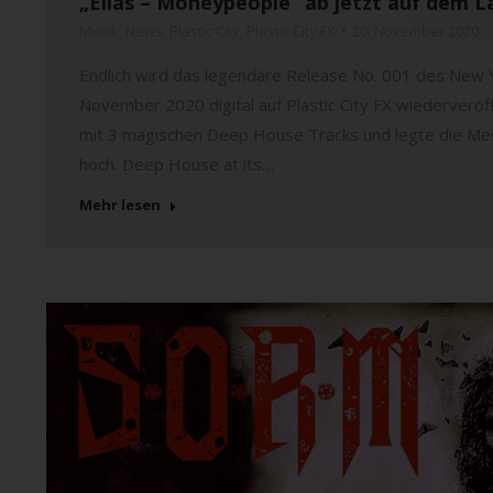
„Elias – Moneypeople“ ab jetzt auf dem Lab
Musik
,
News
,
Plastic City
,
Plastic City FX
20. November 2020
Endlich wird das legendäre Release No. 001 des New 
November 2020 digital auf Plastic City FX wiederveröff
mit 3 magischen Deep House Tracks und legte die Mess
hoch. Deep House at its…
Mehr lesen