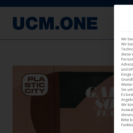
F
Wir be
Wir be
Techno
diese 
Person
Adress
und Inh
Einige
Grundl
Weiter
Sie un
Es bes
Angebo
Wir kö
Auswah
dieses
Bitte 
Funkti