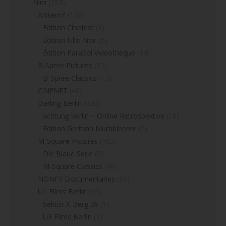
Film
(723)
Artkeim²
(130)
Edition Cinefest
(3)
Édition Film Noir
(5)
Édition ParaSol Videothèque
(14)
B-Spree Pictures
(37)
B-Spree Classics
(13)
CiNENET
(48)
Darling Berlin
(320)
achtung berlin – Online Retrospektive
(18)
Edition German Mumblecore
(2)
M-Square Pictures
(103)
Die Blaue Serie
(5)
M-Square Classics
(46)
NONFY Documentaries
(55)
U1 Films Berlin
(35)
Sektor X-Berg 36
(1)
U3 Films Berlin
(3)