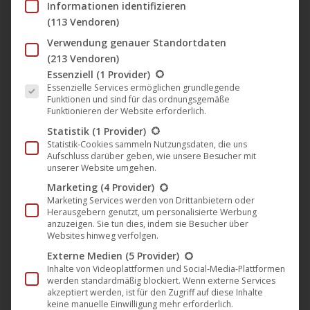
10
Informationen identifizieren
(113 Vendoren)
2021
Verwendung genauer Standortdaten
(213 Vendoren)
Es folgt eine Liste der Service-Gruppen, für die eine Einwil
Essenziell
(1 Provider)
Das neue Album „Kingdom Come“
Essenzielle Services ermöglichen grundlegende
von „The Timewriter“ ab heute
Funktionen und sind für das ordnungsgemäße
Funktionieren der Website erforderlich.
erhältlich (Plastic City)
Statistik
(1 Provider)
Musik
,
News
,
Plastic City
10. Dezember 2021
Statistik-Cookies sammeln Nutzungsdaten, die uns
Aufschluss darüber geben, wie unsere Besucher mit
„Today is the day!“ Das erste „The Timewriter“
unserer Website umgehen.
Album nach über 10 Jahren erscheint heute digital auf
Marketing
(4 Provider)
Marketing Services werden von Drittanbietern oder
allen Plattformen! Zudem ist die farbige Splatter Vinyl
Herausgebern genutzt, um personalisierte Werbung
bei Bandcamp oder unseren neuen UCM.ONE
anzuzeigen. Sie tun dies, indem sie Besucher über
Websites hinweg verfolgen.
Webshop vorbestellbar. Nach seinem letzten Album
Externe Medien
(5 Provider)
„Tiefenschön“, welches im März 2010 veröffentlicht
Inhalte von Videoplattformen und Social-Media-Plattformen
wurde, sind dies die ersten neuen Tracks von The
werden standardmäßig blockiert. Wenn externe Services
akzeptiert werden, ist für den Zugriff auf diese Inhalte
Timewriter seit über einem…
keine manuelle Einwilligung mehr erforderlich.