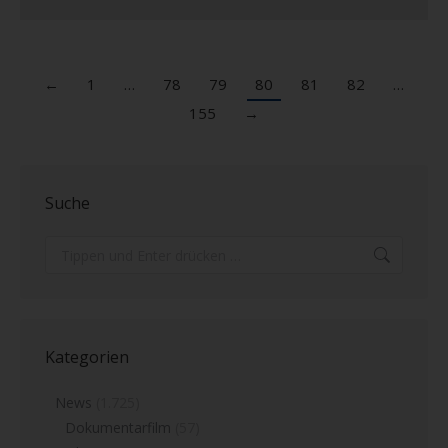
←
1
…
78
79
80
81
82
…
155
→
Suche
Search:
Kategorien
News
(1.725)
Dokumentarfilm
(57)