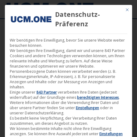
Mit die
Datenschutz-
Präferenz
Wir benötigen Ihre Einwilligung, bevor Sie unsere Website weiter
besuchen können.
Wir benötigen Ihre Einwilligung, damit wir und unsere 843 Partner
Dez.
Cookies und andere Technologien verwenden können, um Ihnen
10
relevante Inhalte und Werbung zu liefern. Auf diese Weise
finanzieren und optimieren wir unsere Website.
Personenbezogene Daten können verarbeitet werden (z. B.
2021
Erkennungsmerkmale, IP-Adressen), z. B. für personalisierte
Anzeigen und Inhalte oder zur Messung von Anzeigen und
Inhalten.
Einige unserer
843 Partner
verarbeiten Ihre Daten (jederzeit
„Django – Ein Sarg voll Blut“ von
widerrufbar) auf der Grundlage eines
berechtigten Interesses
.
Giuliano Carnimeo (B-Spree
Weitere Informationen über die Verwendung Ihrer Daten und
über unsere Partner finden Sie unter
Einstellungen
oder in
Classics) ab heute erhältlich
unserer Datenschutzerklärung.
Es besteht keine Verpflichtung, der Verarbeitung Ihrer Daten
B-Spree Classics
,
B-Spree Pictures
,
Film
,
Filmklassiker
,
zuzustimmen, um dieses Angebot zu nutzen.
News
Wir können bestimmte Inhalte nicht ohne Ihre Einwilligung
anzeigen. Sie können Ihre Auswahl jederzeit unter
Einstellungen
10. Dezember 2021