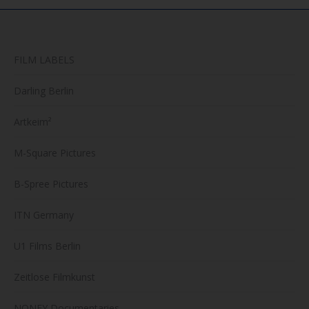
FILM LABELS
Darling Berlin
Artkeim²
M-Square Pictures
B-Spree Pictures
ITN Germany
U1 Films Berlin
Zeitlose Filmkunst
NONFY Documentaries