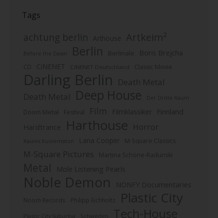
Tags
Artkeim²
achtung berlin
Arthouse
Berlin
Boris Brejcha
Berlinale
Before the Dawn
CiNENET
CD
Classic Movie
CiNENET Deutschland
Darling Berlin
Death Metal
Deep House
Death Metal
Der Dritte Raum
Film
Finnland
Filmklassiker
Doom Metal
Festival
Harthouse
Horror
Hardtrance
Lana Cooper
M-Square Classics
Kaunis Kuolematon
M-Square Pictures
Martina Schöne-Radunski
Metal
Mole Listening Pearls
Noble Demon
NONFY Documentaries
Plastic City
Noom Records
Philipp Eichholtz
Tech-House
Plastic City Suburbia
Schweden