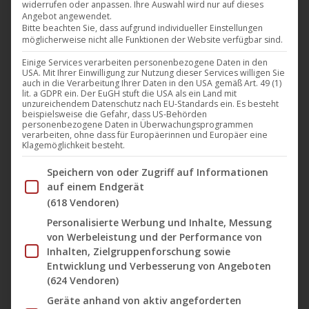
widerrufen oder anpassen. Ihre Auswahl wird nur auf dieses
Angebot angewendet.
Im Film “Django – Ein Sarg voller Blut“ von Giuliano
Bitte beachten Sie, dass aufgrund individueller Einstellungen
Carnimeo, der ab heute auf dem Label B-Spree
möglicherweise nicht alle Funktionen der Website verfügbar sind.
Classics von UCM.ONE in Zusammenarbeit mit
Einige Services verarbeiten personenbezogene Daten in den
USA. Mit Ihrer Einwilligung zur Nutzung dieser Services willigen Sie
moviemax sowohl auf Blu-Ray, DVD und als
auch in die Verarbeitung Ihrer Daten in den USA gemäß Art. 49 (1)
lit. a GDPR ein. Der EuGH stuft die USA als ein Land mit
limitiertes Mediabook als auch digital erhältlich ist,
unzureichendem Datenschutz nach EU-Standards ein. Es besteht
hat George Hilton mit dem dem deutschen
beispielsweise die Gefahr, dass US-Behörden
personenbezogene Daten in Überwachungsprogrammen
Schauspieler Horst Frank einen sehr charismatischen
verarbeiten, ohne dass für Europäerinnen und Europäer eine
Klagemöglichkeit besteht.
Gegenspieler, der vielen Fans als „Baron DeLefouet“,
Im Folgenden finden Sie eine Liste der Zwecke des IAB Tran
der Timm Thaler das Lachen raubte, oder als
Speichern von oder Zugriff auf Informationen
auf einem Endgerät
Hörspielsprecher…
(618 Vendoren)
Mehr lesen
Personalisierte Werbung und Inhalte, Messung
von Werbeleistung und der Performance von
Inhalten, Zielgruppenforschung sowie
Entwicklung und Verbesserung von Angeboten
(624 Vendoren)
Dez.
Geräte anhand von aktiv angeforderten