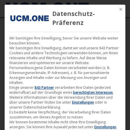
Mit die
Datenschutz-
Präferenz
Wir benötigen Ihre Einwilligung, bevor Sie unsere Website weiter
besuchen können.
Wir benötigen Ihre Einwilligung, damit wir und unsere 843 Partner
Sep.
Cookies und andere Technologien verwenden können, um Ihnen
13
relevante Inhalte und Werbung zu liefern. Auf diese Weise
finanzieren und optimieren wir unsere Website.
Personenbezogene Daten können verarbeitet werden (z. B.
2024
Erkennungsmerkmale, IP-Adressen), z. B. für personalisierte
Anzeigen und Inhalte oder zur Messung von Anzeigen und
Inhalten.
Einige unserer
843 Partner
verarbeiten Ihre Daten (jederzeit
🎵 Viertes Album „The Devil’s
widerrufbar) auf der Grundlage eines
berechtigten Interesses
.
Evangelion“ von King Satan ab
Weitere Informationen über die Verwendung Ihrer Daten und
über unsere Partner finden Sie unter
Einstellungen
oder in
heute im Vorverkauf (Noble
unserer Datenschutzerklärung.
Demon)
Es besteht keine Verpflichtung, der Verarbeitung Ihrer Daten
zuzustimmen, um dieses Angebot zu nutzen.
Musik
,
News
,
Noble Demon
13. September 2024
Wir können bestimmte Inhalte nicht ohne Ihre Einwilligung
anzeigen. Sie können Ihre Auswahl jederzeit unter
Einstellungen