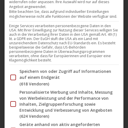
widerrufen oder anpassen. Ihre Auswahl wird nur auf dieses
Die Ende 2015 gegründete genreübergreifende
Angebot angewendet.
Gruppe King Satan ist das geistige Kind des
Bitte beachten Sie, dass aufgrund individueller Einstellungen
möglicherweise nicht alle Funktionen der Website verfügbar sind.
rätselhaften Künstlers Mr. King Aleister Satan
Einige Services verarbeiten personenbezogene Daten in den
(Henget, Saturnian Mist), die sich im Laufe der Jahre
USA. Mit Ihrer Einwilligung zur Nutzung dieser Services willigen Sie
von ihren Electro-Aggrotech-Ursprüngen zu einer
auch in die Verarbeitung Ihrer Daten in den USA gemäß Art. 49 (1)
lit. a GDPR ein. Der EuGH stuft die USA als ein Land mit
Vollgas-Industrial-Metal-Band entwickelt hat. Die
unzureichendem Datenschutz nach EU-Standards ein. Es besteht
beispielsweise die Gefahr, dass US-Behörden
Vision des Acts von Extreme Metal bringt eine
personenbezogene Daten in Überwachungsprogrammen
verarbeiten, ohne dass für Europäerinnen und Europäer eine
anarchistische Mischung aus karnevalesker
Klagemöglichkeit besteht.
Kunstfertigkeit, absurder schwarzer Komödie,
Im Folgenden finden Sie eine Liste der Zwecke des IAB Tran
Speichern von oder Zugriff auf Informationen
okkulter Intrige…
auf einem Endgerät
Mehr lesen
(618 Vendoren)
Personalisierte Werbung und Inhalte, Messung
von Werbeleistung und der Performance von
Inhalten, Zielgruppenforschung sowie
Entwicklung und Verbesserung von Angeboten
(624 Vendoren)
Sep.
13
Geräte anhand von aktiv angeforderten