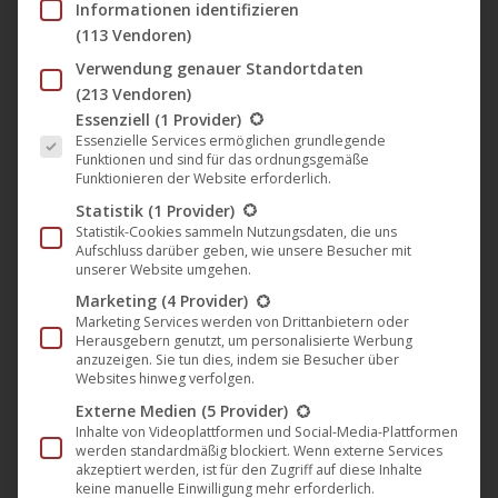
Informationen identifizieren
2024
(113 Vendoren)
Verwendung genauer Standortdaten
(213 Vendoren)
🎵 Das Album „The Infinite Move“
Es folgt eine Liste der Service-Gruppen, für die eine Einwil
Essenziell
(1 Provider)
von Montag Mania ist ab heute
Essenzielle Services ermöglichen grundlegende
weltweit erhältlich (Mole Listening
Funktionen und sind für das ordnungsgemäße
Funktionieren der Website erforderlich.
Pearls)
Statistik
(1 Provider)
Mole Listening Pearls
,
Musik
,
News
13. September 2024
Statistik-Cookies sammeln Nutzungsdaten, die uns
Aufschluss darüber geben, wie unsere Besucher mit
Willkommen in der Welt von Montag Mania! Lassen
unserer Website umgehen.
wir uns in die faszinierende Klanglandschaft von
Marketing
(4 Provider)
Marketing Services werden von Drittanbietern oder
Montag Mania entführen, einer schwedischen Band,
Herausgebern genutzt, um personalisierte Werbung
die mit ihrem unverwechselbaren Sound
anzuzeigen. Sie tun dies, indem sie Besucher über
Websites hinweg verfolgen.
internationale Wellen schlägt. Das Duo, bestehend
Externe Medien
(5 Provider)
aus Isabel und Fredrik, hat eine kreative Reise hinter
Inhalte von Videoplattformen und Social-Media-Plattformen
sich, die sie von den künstlerisch pulsierenden
werden standardmäßig blockiert. Wenn externe Services
akzeptiert werden, ist für den Zugriff auf diese Inhalte
Straßen Berlins bis hin zu weiteren inspirierenden…
keine manuelle Einwilligung mehr erforderlich.