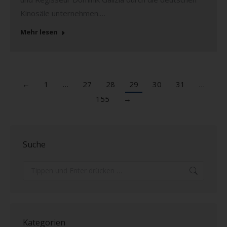
Kinosäle unternehmen.…
Mehr lesen
←
1
…
27
28
29
30
31
…
155
→
Suche
Search:
Kategorien