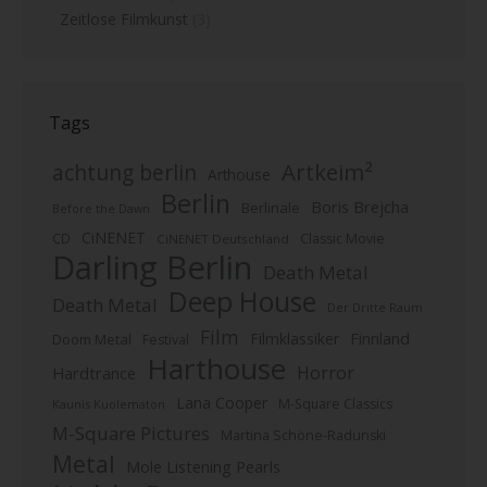
Zeitlose Filmkunst
(3)
Tags
Artkeim²
achtung berlin
Arthouse
Berlin
Boris Brejcha
Berlinale
Before the Dawn
CiNENET
CD
Classic Movie
CiNENET Deutschland
Darling Berlin
Death Metal
Deep House
Death Metal
Der Dritte Raum
Film
Finnland
Filmklassiker
Doom Metal
Festival
Harthouse
Horror
Hardtrance
Lana Cooper
M-Square Classics
Kaunis Kuolematon
M-Square Pictures
Martina Schöne-Radunski
Metal
Mole Listening Pearls