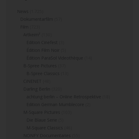
News
(1.725)
Dokumentarfilm
(57)
Film
(723)
Artkeim²
(130)
Edition Cinefest
(3)
Édition Film Noir
(5)
Édition ParaSol Videothèque
(14)
B-Spree Pictures
(37)
B-Spree Classics
(13)
CiNENET
(48)
Darling Berlin
(320)
achtung berlin – Online Retrospektive
(18)
Edition German Mumblecore
(2)
M-Square Pictures
(103)
Die Blaue Serie
(5)
M-Square Classics
(46)
NONFY Documentaries
(55)