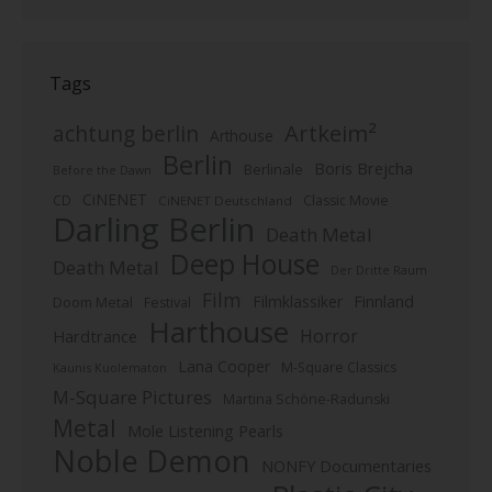
Tags
Artkeim²
achtung berlin
Arthouse
Berlin
Boris Brejcha
Berlinale
Before the Dawn
CiNENET
CD
Classic Movie
CiNENET Deutschland
Darling Berlin
Death Metal
Deep House
Death Metal
Der Dritte Raum
Film
Finnland
Filmklassiker
Doom Metal
Festival
Harthouse
Horror
Hardtrance
Lana Cooper
M-Square Classics
Kaunis Kuolematon
M-Square Pictures
Martina Schöne-Radunski
Metal
Mole Listening Pearls
Noble Demon
NONFY Documentaries