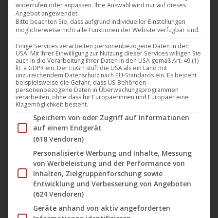
widerrufen oder anpassen. Ihre Auswahl wird nur auf dieses
Film
(724)
Angebot angewendet.
Bitte beachten Sie, dass aufgrund individueller Einstellungen
Artkeim²
(130)
möglicherweise nicht alle Funktionen der Website verfügbar sind.
Edition Cinefest
(3)
Einige Services verarbeiten personenbezogene Daten in den
Édition Film Noir
(5)
USA. Mit Ihrer Einwilligung zur Nutzung dieser Services willigen Sie
Édition ParaSol Videothèque
(14)
auch in die Verarbeitung Ihrer Daten in den USA gemäß Art. 49 (1)
lit. a GDPR ein. Der EuGH stuft die USA als ein Land mit
B-Spree Pictures
(37)
unzureichendem Datenschutz nach EU-Standards ein. Es besteht
beispielsweise die Gefahr, dass US-Behörden
B-Spree Classics
(13)
personenbezogene Daten in Überwachungsprogrammen
CiNENET
(48)
verarbeiten, ohne dass für Europäerinnen und Europäer eine
Klagemöglichkeit besteht.
Darling Berlin
(321)
Im Folgenden finden Sie eine Liste der Zwecke des IAB Tran
Speichern von oder Zugriff auf Informationen
achtung berlin – Online Retrospektive
(18)
auf einem Endgerät
Edition German Mumblecore
(2)
(618 Vendoren)
M-Square Pictures
(103)
Personalisierte Werbung und Inhalte, Messung
Die Blaue Serie
(5)
von Werbeleistung und der Performance von
M-Square Classics
(46)
Inhalten, Zielgruppenforschung sowie
NONFY Documentaries
(55)
Entwicklung und Verbesserung von Angeboten
(624 Vendoren)
U1 Films Berlin
(35)
Sektor X-Berg 36
(1)
Geräte anhand von aktiv angeforderten