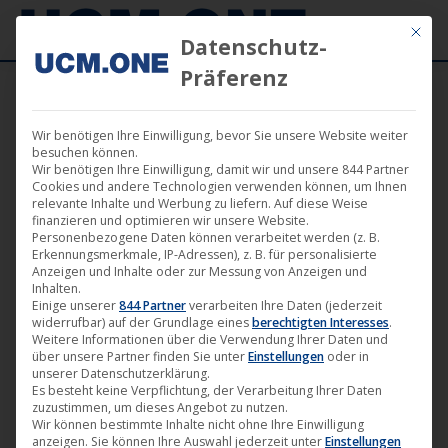
Mit die
Datenschutz-
Präferenz
Wir benötigen Ihre Einwilligung, bevor Sie unsere Website weiter
besuchen können.
Wir benötigen Ihre Einwilligung, damit wir und unsere 844 Partner
Cookies und andere Technologien verwenden können, um Ihnen
relevante Inhalte und Werbung zu liefern. Auf diese Weise
Suche
finanzieren und optimieren wir unsere Website.
Personenbezogene Daten können verarbeitet werden (z. B.
Erkennungsmerkmale, IP-Adressen), z. B. für personalisierte
Search:
Anzeigen und Inhalte oder zur Messung von Anzeigen und
Inhalten.
Einige unserer
844 Partner
verarbeiten Ihre Daten (jederzeit
widerrufbar) auf der Grundlage eines
berechtigten Interesses
.
Weitere Informationen über die Verwendung Ihrer Daten und
über unsere Partner finden Sie unter
Einstellungen
oder in
unserer Datenschutzerklärung.
Kategorien
Es besteht keine Verpflichtung, der Verarbeitung Ihrer Daten
zuzustimmen, um dieses Angebot zu nutzen.
News
(1.727)
Wir können bestimmte Inhalte nicht ohne Ihre Einwilligung
anzeigen. Sie können Ihre Auswahl jederzeit unter
Einstellungen
Dokumentarfilm
(57)