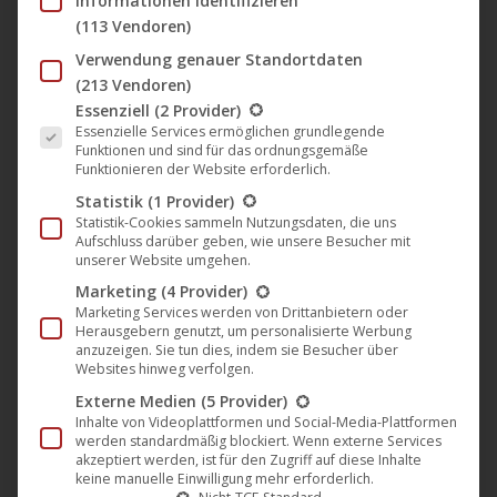
Informationen identifizieren
U3 Films Berlin
(3)
(113 Vendoren)
U8 Films Berlin
(15)
Zeitlose Filmkunst
(3)
Verwendung genauer Standortdaten
Filmklassiker
(110)
(213 Vendoren)
Es folgt eine Liste der Service-Gruppen, für die eine Einwil
Essenziell
(2 Provider)
Firma
(47)
Essenzielle Services ermöglichen grundlegende
Kino
(364)
Funktionen und sind für das ordnungsgemäße
Merchandising
(28)
Funktionieren der Website erforderlich.
Musik
(997)
Statistik
(1 Provider)
[Feis]
(2)
Statistik-Cookies sammeln Nutzungsdaten, die uns
Aufschluss darüber geben, wie unsere Besucher mit
Eastchild Records
(2)
unserer Website umgehen.
Galvanic
(6)
Marketing
(4 Provider)
Harthouse
(229)
Marketing Services werden von Drittanbietern oder
Herausgebern genutzt, um personalisierte Werbung
Kunststoff
(2)
anzuzeigen. Sie tun dies, indem sie Besucher über
Metal.Rocks
(2)
Websites hinweg verfolgen.
Mole Listening Pearls
(56)
Externe Medien
(5 Provider)
New Normal Recordings
(6)
Inhalte von Videoplattformen und Social-Media-Plattformen
werden standardmäßig blockiert. Wenn externe Services
Noble Demon
(261)
akzeptiert werden, ist für den Zugriff auf diese Inhalte
Noom Records
(156)
keine manuelle Einwilligung mehr erforderlich.