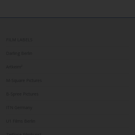
FILM LABELS
Darling Berlin
Artkeim²
M-Square Pictures
B-Spree Pictures
ITN Germany
U1 Films Berlin
Zeitlose Filmkunst