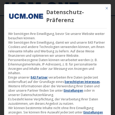
Mit die
Datenschutz-
Präferenz
Wir benötigen Ihre Einwilligung, bevor Sie unsere Website weiter
besuchen können.
Wir benötigen Ihre Einwilligung, damit wir und unsere 843 Partner
Sep.
Cookies und andere Technologien verwenden können, um Ihnen
3
relevante Inhalte und Werbung zu liefern. Auf diese Weise
finanzieren und optimieren wir unsere Website.
Personenbezogene Daten können verarbeitet werden (z. B.
2019
Erkennungsmerkmale, IP-Adressen), z. B. für personalisierte
Anzeigen und Inhalte oder zur Messung von Anzeigen und
Inhalten.
Einige unserer
843 Partner
verarbeiten Ihre Daten (jederzeit
“Überleben” von René Cardona ab
widerrufbar) auf der Grundlage eines
berechtigten Interesses
.
25.10. als Mediabook und bei VoD-
Weitere Informationen über die Verwendung Ihrer Daten und
über unsere Partner finden Sie unter
Einstellungen
oder in
Portalen erhältlich
unserer Datenschutzerklärung.
Es besteht keine Verpflichtung, der Verarbeitung Ihrer Daten
Film
,
Filmklassiker
,
M-Square Classics
,
M-Square Pictures
,
zuzustimmen, um dieses Angebot zu nutzen.
News
Wir können bestimmte Inhalte nicht ohne Ihre Einwilligung
anzeigen. Sie können Ihre Auswahl jederzeit unter
Einstellungen
3. September 2019