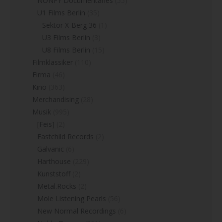
NONFY Documentaries
(55)
U1 Films Berlin
(35)
Sektor X-Berg 36
(1)
U3 Films Berlin
(3)
U8 Films Berlin
(15)
Filmklassiker
(110)
Firma
(46)
Kino
(363)
Merchandising
(28)
Musik
(995)
[Feis]
(2)
Eastchild Records
(2)
Galvanic
(6)
Harthouse
(229)
Kunststoff
(2)
Metal.Rocks
(2)
Mole Listening Pearls
(56)
New Normal Recordings
(6)