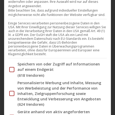
widerrufen oder anpassen. Ihre Auswahl wird nur auf dieses
Angebot angewendet.
UCM.ONE veröffentlicht am 25. Oktober 2019 den
Bitte beachten Sie, dass aufgrund individueller Einstellungen
Film „Überleben“ von René Cardona auf den Label M-
möglicherweise nicht alle Funktionen der Website verfügbar sind.
Square Classics sowohl mit der komplett in HD neu
Einige Services verarbeiten personenbezogene Daten in den
USA. Mit Ihrer Einwilligung zur Nutzung dieser Services willigen Sie
abgetasteten Kinoversion also auch der 22 Minuten
auch in die Verarbeitung Ihrer Daten in den USA gemäß Art. 49 (1)
lit. a GDPR ein. Der EuGH stuft die USA als ein Land mit
längeren Originalfassung in SD als limitiertes
unzureichendem Datenschutz nach EU-Standards ein. Es besteht
Mediabook mit Blu-Ray, DVD und 16seitigem
beispielsweise die Gefahr, dass US-Behörden
personenbezogene Daten in Überwachungsprogrammen
Booklet. Die Kinoversion wird auch bei
verarbeiten, ohne dass für Europäerinnen und Europäer eine
Klagemöglichkeit besteht.
Downloadportalen und Streamingservices zur
Im Folgenden finden Sie eine Liste der Zwecke des IAB Tran
Verfügung stehen. Dieser Film…
Speichern von oder Zugriff auf Informationen
auf einem Endgerät
Mehr lesen
(618 Vendoren)
Personalisierte Werbung und Inhalte, Messung
von Werbeleistung und der Performance von
Inhalten, Zielgruppenforschung sowie
Entwicklung und Verbesserung von Angeboten
Aug.
(624 Vendoren)
30
Geräte anhand von aktiv angeforderten