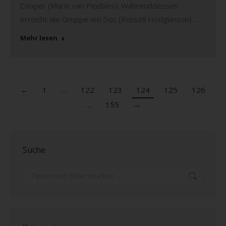
Cooper (Mario van Peebles). Währenddessen
erreicht die Gruppe um Doc (Russell Hodgkinson)…
Mehr lesen
←
1
…
122
123
124
125
126
…
155
→
Suche
Search: