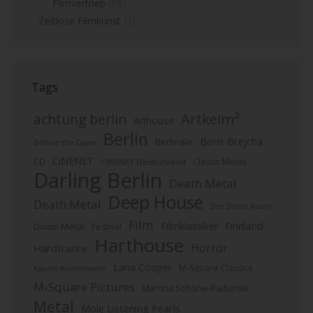
Filmvertrieb
(69)
Zeitlose Filmkunst
(3)
Tags
Artkeim²
achtung berlin
Arthouse
Berlin
Boris Brejcha
Berlinale
Before the Dawn
CiNENET
CD
Classic Movie
CiNENET Deutschland
Darling Berlin
Death Metal
Deep House
Death Metal
Der Dritte Raum
Film
Finnland
Filmklassiker
Doom Metal
Festival
Harthouse
Horror
Hardtrance
Lana Cooper
M-Square Classics
Kaunis Kuolematon
M-Square Pictures
Martina Schöne-Radunski
Metal
Mole Listening Pearls