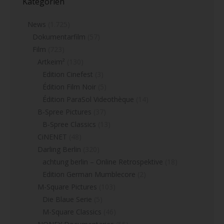
Kategorien
News
(1.725)
Dokumentarfilm
(57)
Film
(723)
Artkeim²
(130)
Edition Cinefest
(3)
Édition Film Noir
(5)
Édition ParaSol Videothèque
(14)
B-Spree Pictures
(37)
B-Spree Classics
(13)
CiNENET
(48)
Darling Berlin
(320)
achtung berlin – Online Retrospektive
(18)
Edition German Mumblecore
(2)
M-Square Pictures
(103)
Die Blaue Serie
(5)
M-Square Classics
(46)