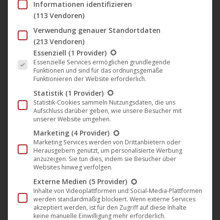
Informationen identifizieren
2019
(113 Vendoren)
Verwendung genauer Standortdaten
(213 Vendoren)
Die Komödie „Datsche“ (Darling
Es folgt eine Liste der Service-Gruppen, für die eine Einwil
Essenziell
(1 Provider)
Berlin) startet am Tag der
Essenzielle Services ermöglichen grundlegende
deutschen Einheit in den Kinos
Funktionen und sind für das ordnungsgemäße
Funktionieren der Website erforderlich.
Darling Berlin
,
Film
,
Kino
,
News
,
Verleih
30. August 2019
Statistik
(1 Provider)
Statistik-Cookies sammeln Nutzungsdaten, die uns
In dem Spielfilm „Datsche“ von Regisseurin Lara
Aufschluss darüber geben, wie unsere Besucher mit
Hewitt macht sich der New Yorker Valentin auf den
unserer Website umgehen.
Weg über den Atlantik, um seinen deutschen Wurzeln
Marketing
(4 Provider)
nachzugehen. Die Datsche, die ihm sein verstorbener
Marketing Services werden von Drittanbietern oder
Herausgebern genutzt, um personalisierte Werbung
Großvater vermacht hat, befindet sich in einer
anzuzeigen. Sie tun dies, indem sie Besucher über
Websites hinweg verfolgen.
verschlafenen Kleingartensiedlung im früheren Osten
Externe Medien
(5 Provider)
der Republik, in der Nähe von Berlin. Nicht alle
Inhalte von Videoplattformen und Social-Media-Plattformen
Nachbarn empfangen ihn…
werden standardmäßig blockiert. Wenn externe Services
akzeptiert werden, ist für den Zugriff auf diese Inhalte
Mehr lesen
keine manuelle Einwilligung mehr erforderlich.