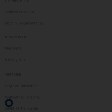
U1 Films Berlin
Zeitlose Filmkunst
NONFY Documentaries
KINOVERLEIH
Kinostarts
Katalogfilme
VERTRIEB
Digitaler Filmvertrieb
Weltvertrieb für Filme
CiNENET Filmkanäle