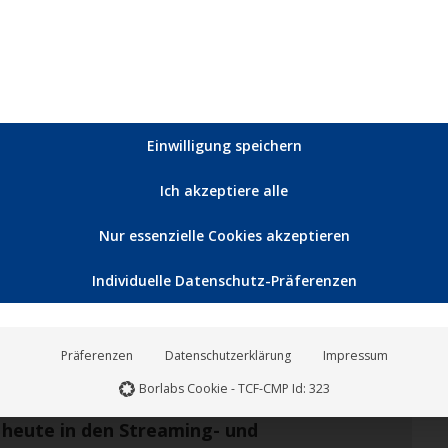
ws, mit hochkarätigen Acts wie…
Einwilligung speichern
Juni
16
Ich akzeptiere alle
2023
Nur essenzielle Cookies akzeptieren
Individuelle Datenschutz-Präferenzen
Präferenzen
Datenschutzerklärung
Impressum
Borlabs Cookie - TCF-CMP Id: 323
b heute in den Streaming- und