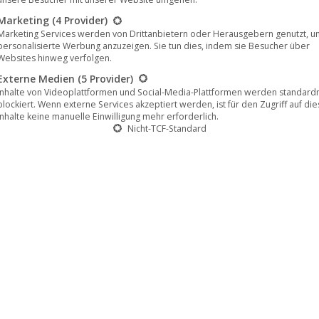
Marketing
(4 Provider)
Marketing Services werden von Drittanbietern oder Herausgebern genutzt, u
personalisierte Werbung anzuzeigen. Sie tun dies, indem sie Besucher über
Websites hinweg verfolgen.
Externe Medien
(5 Provider)
Inhalte von Videoplattformen und Social-Media-Plattformen werden standar
blockiert. Wenn externe Services akzeptiert werden, ist für den Zugriff auf di
Inhalte keine manuelle Einwilligung mehr erforderlich.
 Spielwoche in weiteren Kinos
Nicht-TCF-Standard
produzierte Jugendfilm „Fisch im Fell“ (Artkeim²) von
che. Nach erfolgreicher Vorführung auf dem
ten Kinos in Deutschland, weitet der Film seine
 Kino gezeigt, während in…