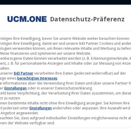
Datenschutz-Präferenz
ILM LABELS
KINOVERLEIH
MUSIK LABELS
RECHTEMAN
nötigen Ihre Einwilligung, bevor Sie unsere Website weiter besuchen können.
nötigen Ihre Einwilligung, damit wir und unsere 843 Partner Cookies und ande
logien verwenden können, um Ihnen relevante Inhalte und Werbung zu liefern
Weise finanzieren und optimieren wir unsere Website.
enbezogene Daten können verarbeitet werden (z. B. Erkennungsmerkmale, I
en), z. B. für personalisierte Anzeigen und Inhalte oder zur Messung von Anz
alten.
Juni
 unserer
843 Partner
verarbeiten Ihre Daten (jederzeit widerrufbar) auf der
age eines
berechtigten Interesses
.
22
e Informationen über die Verwendung Ihrer Daten und über unsere Partner f
ter
Einstellungen
oder in unserer Datenschutzerklärung.
2023
teht keine Verpflichtung, der Verarbeitung Ihrer Daten zuzustimmen, um dies
t zu nutzen.
nnen bestimmte Inhalte nicht ohne Ihre Einwilligung anzeigen. Sie können Ihre
l jederzeit unter
Einstellungen
widerrufen oder anpassen. Ihre Auswahl wird 
 Angebot angewendet.
beachten Sie, dass aufgrund individueller Einstellungen möglicherweise nicht al
onen der Website verfügbar sind.