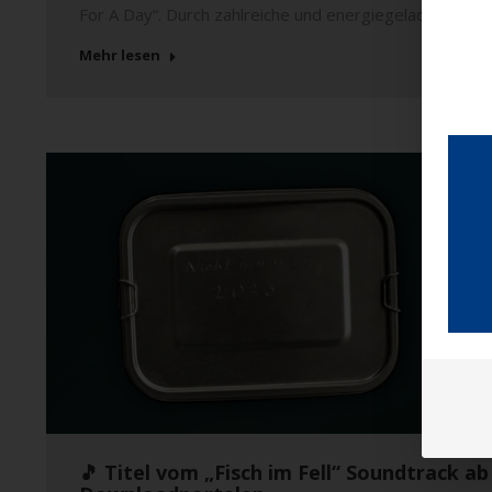
For A Day“. Durch zahlreiche und energiegeladene Sho
Mehr lesen
🎵 Titel vom „Fisch im Fell“ Soundtrack a