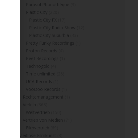
Parasol Phonothéque
(3)
Plastic City
(220)
Plastic City FX
(17)
Plastic City Radio Show
(12)
Plastic City Suburbia
(33)
Pretty Funky Recordings
(1)
Proton Records
(4)
Reef Recordings
(1)
Technogold
(4)
Time unlimited
(26)
UCA Records
(1)
VooDoo Records
(1)
Rechtemanagement
(1)
Verleih
(363)
Weltvertrieb
(150)
Vertrieb von Medien
(71)
Filmvertrieb
(69)
Zeitlose Filmkunst
(3)