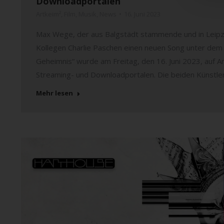
Downloadportalen
Artkeim²
,
Film
,
Musik
,
News
16. Juni 2023
Max Wege, der aus Balgstädt stammende und in Leipz
Kollegen Charlie Paschen einen neuen Song unter dem P
Geheimnis“ wurde am Freitag, den 16. Juni 2023, auf Art
Streaming- und Downloadportalen. Die beiden Künstl
Mehr lesen