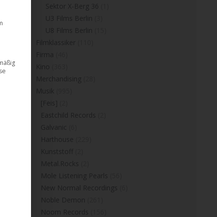
Sektor X-Berg 36
(1)
U3 Films Berlin
(3)
m
U8 Films Berlin
(15)
Filmklassiker
(110)
Firma
(46)
dmäßig
Kino
(363)
ese
Merchandising
(28)
Musik
(995)
[Feis]
(2)
Eastchild Records
(2)
Galvanic
(6)
Harthouse
(229)
Kunststoff
(2)
Metal.Rocks
(2)
Mole Listening Pearls
(56)
New Normal Recordings
(6)
Noble Demon
(261)
Noom Records
(156)