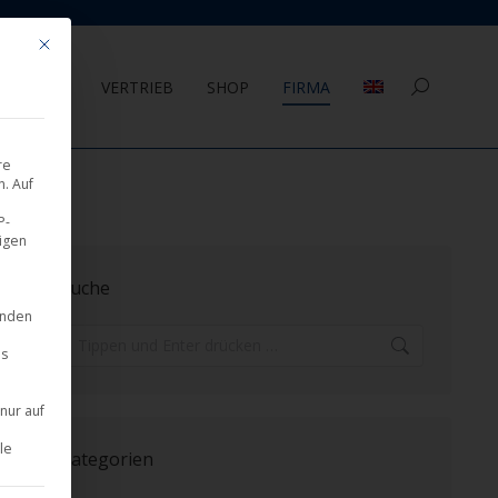
Mit diesem Button wird der Dialog geschlossen. Seine Funktionalität ist 
AGEMENT
VERTRIEB
SHOP
FIRMA
Search:
re
. Auf
P-
eigen
Suche
inden
Search:
es
nur auf
le
Kategorien