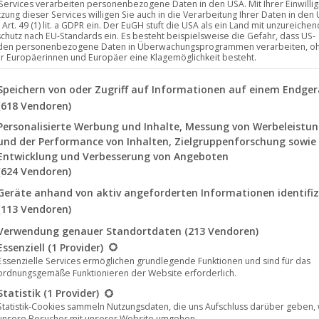
 Services verarbeiten personenbezogene Daten in den USA. Mit Ihrer Einwilli
tzung dieser Services willigen Sie auch in die Verarbeitung Ihrer Daten in den
Art. 49 (1) lit. a GDPR ein. Der EuGH stuft die USA als ein Land mit unzureich
chutz nach EU-Standards ein. Es besteht beispielsweise die Gefahr, dass US-
(Darling Berlin) auf dem Filmfest München
den personenbezogene Daten in Überwachungsprogrammen verarbeiten, o
ür Europäerinnen und Europäer eine Klagemöglichkeit besteht.
 2023
lgenden finden Sie eine Liste der Zwecke des IAB Transparency a
Speichern von oder Zugriff auf Informationen auf einem Endger
der preisgekrönte deutsche Independent-Film „Love
(618 Vendoren)
er und Franz Rogowski in den Hauptrollen nach einer
Personalisierte Werbung und Inhalte, Messung von Werbeleistu
Diese besondere Vorführung findet am Dienstag, den
und der Performance von Inhalten, Zielgruppenforschung sowie
hschule für Fernsehen…
Entwicklung und Verbesserung von Angeboten
(624 Vendoren)
Geräte anhand von aktiv angeforderten Informationen identifiz
(113 Vendoren)
Verwendung genauer Standortdaten
(213 Vendoren)
lgt eine Liste der Service-Gruppen, für die eine Einwilligung erte
Essenziell
(1 Provider)
Juni
Essenzielle Services ermöglichen grundlegende Funktionen und sind für das
ordnungsgemäße Funktionieren der Website erforderlich.
19
Statistik
(1 Provider)
2023
Statistik-Cookies sammeln Nutzungsdaten, die uns Aufschluss darüber geben,
unsere Besucher mit unserer Website umgehen.