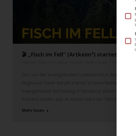
🎬 „Fisch im Fell“ (Artkeim²) startet in 5.
Artkeim²
,
Film
,
Kino
,
News
,
Verleih
,
Weltvertrieb
19. Juni 2023
Der von der evangelischen Ladenkirche in Braunschweig 
Regisseur Dean Benzin startet in seine fünfte Spielwo
evangelischen Kirchentag in Nürnberg und in ausgewähl
Präsenz weiter aus. In Aachen wird der Film im Apollo
Mehr lesen