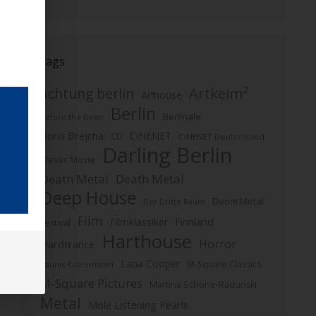
Tags
Artkeim²
achtung berlin
Arthouse
Berlin
Berlinale
Before the Dawn
Boris Brejcha
CiNENET
CD
CiNENET Deutschland
Darling Berlin
Classic Movie
Death Metal
Death Metal
Deep House
Doom Metal
Der Dritte Raum
Film
Finnland
Filmklassiker
Festival
Harthouse
Horror
Hardtrance
Lana Cooper
M-Square Classics
Kaunis Kuolematon
M-Square Pictures
Martina Schöne-Radunski
Metal
Mole Listening Pearls