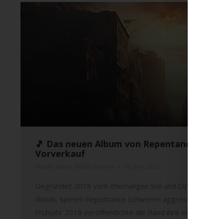
🎵 Das neuen Album von Repentance „The
Vorverkauf
Musik
,
News
,
Noble Demon
16. Juni 2023
Gegründet 2018 vom ehemaligen Soil und Dirge Within 
Illinois, spielen Repentance schweren aggressiven Meta
Frühjahr 2018 veröffentlichte die Band ihre ersten 