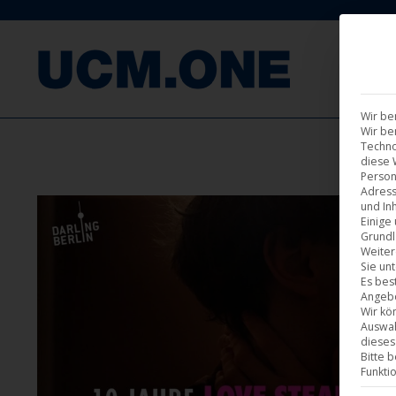
F
Wir be
Wir be
Techno
diese 
Person
Adress
und Inh
Einige
Grundl
Weiter
Sie un
Es bes
Angebo
Wir kö
Auswah
dieses
Bitte 
Funkti