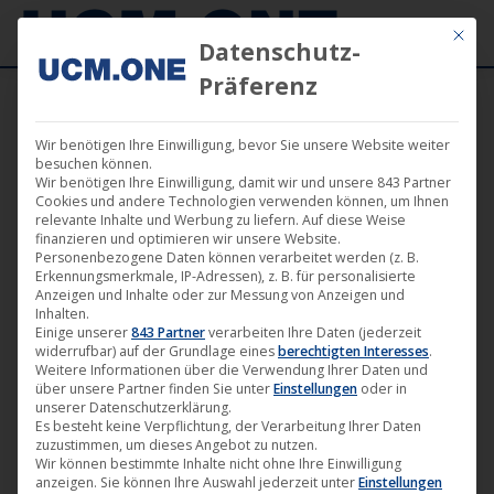
Mit die
Datenschutz-
Präferenz
Wir benötigen Ihre Einwilligung, bevor Sie unsere Website weiter
6. Januar 2023
besuchen können.
Wir benötigen Ihre Einwilligung, damit wir und unsere 843 Partner
Cookies und andere Technologien verwenden können, um Ihnen
relevante Inhalte und Werbung zu liefern. Auf diese Weise
finanzieren und optimieren wir unsere Website.
Personenbezogene Daten können verarbeitet werden (z. B.
Erkennungsmerkmale, IP-Adressen), z. B. für personalisierte
Anzeigen und Inhalte oder zur Messung von Anzeigen und
Inhalten.
Einige unserer
843 Partner
verarbeiten Ihre Daten (jederzeit
widerrufbar) auf der Grundlage eines
berechtigten Interesses
.
Weitere Informationen über die Verwendung Ihrer Daten und
über unsere Partner finden Sie unter
Einstellungen
oder in
unserer Datenschutzerklärung.
Es besteht keine Verpflichtung, der Verarbeitung Ihrer Daten
zuzustimmen, um dieses Angebot zu nutzen.
🎵 Ab heute auch digital erhältlich:
Wir können bestimmte Inhalte nicht ohne Ihre Einwilligung
anzeigen. Sie können Ihre Auswahl jederzeit unter
Einstellungen
„Boris Brejcha – Club Vibes (Part 05)“