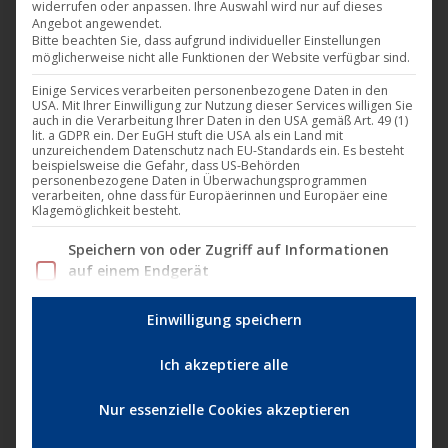
widerrufen oder anpassen. Ihre Auswahl wird nur auf dieses
Angebot angewendet.
Harthouse
,
Musik
,
News
6. Januar 2023
Bitte beachten Sie, dass aufgrund individueller Einstellungen
möglicherweise nicht alle Funktionen der Website verfügbar sind.
Ab heute ist die „Club Vibes (Part 05)“ von Boris
Einige Services verarbeiten personenbezogene Daten in den
Brejcha auch digital bei allen Download-
USA. Mit Ihrer Einwilligung zur Nutzung dieser Services willigen Sie
und Streaming-Portalen zu finden. Die kurzen
auch in die Verarbeitung Ihrer Daten in den USA gemäß Art. 49 (1)
lit. a GDPR ein. Der EuGH stuft die USA als ein Land mit
Soundinterventionen zu Beginn von „Black Unicorn“
unzureichendem Datenschutz nach EU-Standards ein. Es besteht
beispielsweise die Gefahr, dass US-Behörden
erinnern an das Schnauben von Pferden (die
personenbezogene Daten in Überwachungsprogrammen
verarbeiten, ohne dass für Europäerinnen und Europäer eine
engsten Verwandten der Einhörner) und sind ein
Klagemöglichkeit besteht.
Zeichen von Wohlbefinden, das sich auf der
Im Folgenden finden Sie eine Liste der Zwecke des IAB Tran
Speichern von oder Zugriff auf Informationen
Tanzfläche ganz sicher einstellen wird. Mit „Sit…
auf einem Endgerät
(618 Vendoren)
Einwilligung speichern
Personalisierte Werbung und Inhalte, Messung
von Werbeleistung und der Performance von
Inhalten, Zielgruppenforschung sowie
Ich akzeptiere alle
Entwicklung und Verbesserung von Angeboten
(624 Vendoren)
Nur essenzielle Cookies akzeptieren
Geräte anhand von aktiv angeforderten