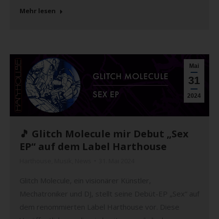
Mehr lesen
Mai
31
2024
🎵 Glitch Molecule mir Debut „Sex
EP“ auf dem Label Harthouse
Harthouse
,
Musik
,
News
31. Mai 2024
Glitch Molecule, ein visionärer Künstler,
Mechatroniker und DJ, stellt seine Debüt-EP „Sex“ auf
dem renommierten Label Harthouse vor. Diese