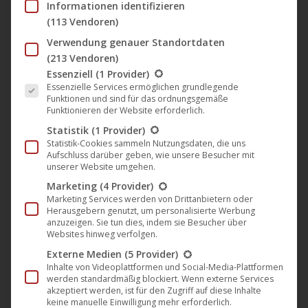
Informationen identifizieren
(113 Vendoren)
Verwendung genauer Standortdaten
🎵 Single und Video vom neuen
(213 Vendoren)
Titel „Logos“ von Oceanhoarse auf
Es folgt eine Liste der Service-Gruppen, für die eine Einwil
Essenziell
(1 Provider)
Noble Demon erschienen
Essenzielle Services ermöglichen grundlegende
Funktionen und sind für das ordnungsgemäße
Merchandising
,
Musik
,
News
,
Noble Demon
14. Juni 2024
Funktionieren der Website erforderlich.
Statistik
(1 Provider)
Nachdem die finnische Heavy-Metal-Band
Statistik-Cookies sammeln Nutzungsdaten, die uns
Oceanhoarse vor kurzem ein neues Line-Up
Aufschluss darüber geben, wie unsere Besucher mit
unserer Website umgehen.
vorgestellt und mit dem Song „Killer & The Queen“
ein kraftvolles Comeback nach einer kurzen Pause
Marketing
(4 Provider)
Marketing Services werden von Drittanbietern oder
gefeiert hat, geht es mit der Veröffentlichung ihrer
Herausgebern genutzt, um personalisierte Werbung
neuesten Single „Logos“ weiter nach vorne. Begleitet
anzuzeigen. Sie tun dies, indem sie Besucher über
Websites hinweg verfolgen.
wird der Track von einem intensiven neuen
Externe Medien
(5 Provider)
Musikvideo. „Dieser Song ist ein einziges großes…
Inhalte von Videoplattformen und Social-Media-Plattformen
werden standardmäßig blockiert. Wenn externe Services
Mehr lesen
akzeptiert werden, ist für den Zugriff auf diese Inhalte
keine manuelle Einwilligung mehr erforderlich.