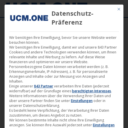
Mit die
Datenschutz-
Präferenz
Wir benötigen Ihre Einwilligung, bevor Sie unsere Website weiter
besuchen können.
Wir benötigen Ihre Einwilligung, damit wir und unsere 843 Partner
Juni
Cookies und andere Technologien verwenden können, um Ihnen
18
relevante Inhalte und Werbung zu liefern. Auf diese Weise
finanzieren und optimieren wir unsere Website.
Personenbezogene Daten können verarbeitet werden (z. B.
2024
Erkennungsmerkmale, IP-Adressen), z. B. für personalisierte
Anzeigen und Inhalte oder zur Messung von Anzeigen und
Inhalten.
Einige unserer
843 Partner
verarbeiten Ihre Daten (jederzeit
🎵 Industrial Metal Act „King
widerrufbar) auf der Grundlage eines
berechtigten Interesses
.
Satan“ unterschreibt bei Noble
Weitere Informationen über die Verwendung Ihrer Daten und
über unsere Partner finden Sie unter
Einstellungen
oder in
Demon und veröffentlicht Video
unserer Datenschutzerklärung.
zur ersten Single
Es besteht keine Verpflichtung, der Verarbeitung Ihrer Daten
zuzustimmen, um dieses Angebot zu nutzen.
Musik
,
News
,
Noble Demon
18. Juni 2024
Wir können bestimmte Inhalte nicht ohne Ihre Einwilligung
anzeigen. Sie können Ihre Auswahl jederzeit unter
Einstellungen