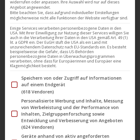
widerrufen oder anpassen. Ihre Auswahl wird nur auf dieses
Die finnischen Industrial Metaller King Satan haben
Angebot angewendet.
einen Vertrag beim deutschen Label Noble Demon
Bitte beachten Sie, dass aufgrund individueller Einstellungen
möglicherweise nicht alle Funktionen der Website verfügbar sind.
unterschrieben, welches das mit Spannung erwartete
Einige Services verarbeiten personenbezogene Daten in den
vierte Album der Band, „The Devil’s Evangelion“,
USA. Mit Ihrer Einwilligung zur Nutzung dieser Services willigen Sie
Ende 2024 veröffentlichen wird. Um die Vorfreude
auch in die Verarbeitung Ihrer Daten in den USA gemäß Art. 49 (1)
lit. a GDPR ein. Der EuGH stuft die USA als ein Land mit
auf das neue Album anzuheizen, hat die Band ein
unzureichendem Datenschutz nach EU-Standards ein. Es besteht
beispielsweise die Gefahr, dass US-Behörden
Musikvideo zur ersten Single „New Aeon Gospel“
personenbezogene Daten in Überwachungsprogrammen
verarbeiten, ohne dass für Europäerinnen und Europäer eine
veröffentlicht. THE DEVIL’S EVANGELION 2024・
Klagemöglichkeit besteht.
ALBUM COMING…
Im Folgenden finden Sie eine Liste der Zwecke des IAB Tran
Speichern von oder Zugriff auf Informationen
Mehr lesen
auf einem Endgerät
(618 Vendoren)
Personalisierte Werbung und Inhalte, Messung
von Werbeleistung und der Performance von
Inhalten, Zielgruppenforschung sowie
Juni
Entwicklung und Verbesserung von Angeboten
14
(624 Vendoren)
Geräte anhand von aktiv angeforderten
2024