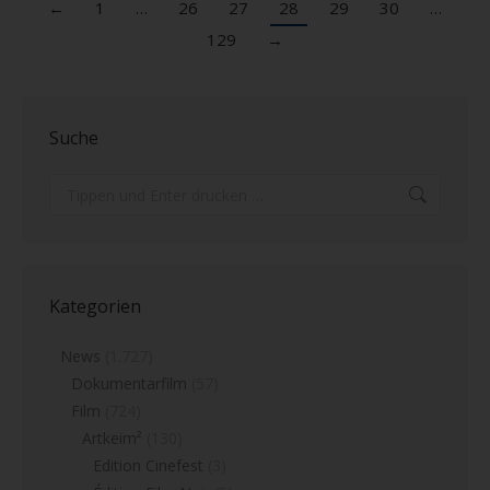
←
1
…
26
27
28
29
30
…
129
→
Suche
Search:
Kategorien
News
(1.727)
Dokumentarfilm
(57)
Film
(724)
Artkeim²
(130)
Edition Cinefest
(3)