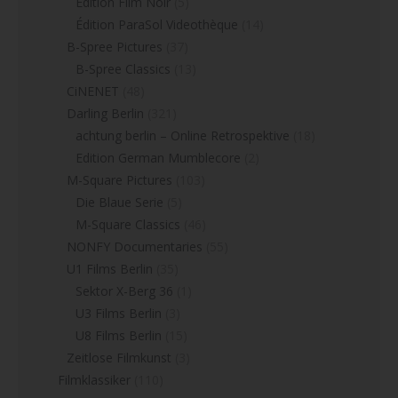
Édition Film Noir
(5)
Édition ParaSol Videothèque
(14)
B-Spree Pictures
(37)
B-Spree Classics
(13)
CiNENET
(48)
Darling Berlin
(321)
achtung berlin – Online Retrospektive
(18)
Edition German Mumblecore
(2)
M-Square Pictures
(103)
Die Blaue Serie
(5)
M-Square Classics
(46)
NONFY Documentaries
(55)
U1 Films Berlin
(35)
Sektor X-Berg 36
(1)
U3 Films Berlin
(3)
U8 Films Berlin
(15)
Zeitlose Filmkunst
(3)
Filmklassiker
(110)