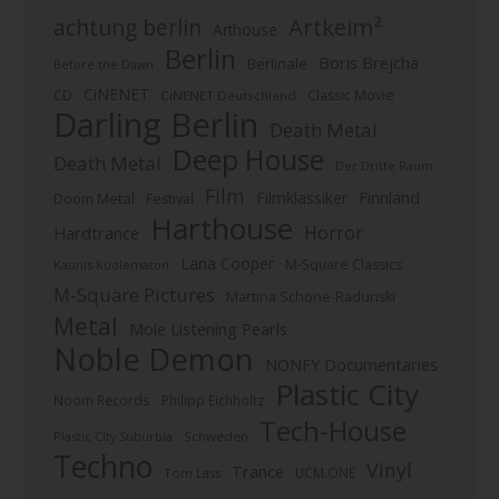
Artkeim²
achtung berlin
Arthouse
Berlin
Boris Brejcha
Berlinale
Before the Dawn
CiNENET
CD
Classic Movie
CiNENET Deutschland
Darling Berlin
Death Metal
Deep House
Death Metal
Der Dritte Raum
Film
Finnland
Filmklassiker
Doom Metal
Festival
Harthouse
Horror
Hardtrance
Lana Cooper
M-Square Classics
Kaunis Kuolematon
M-Square Pictures
Martina Schöne-Radunski
Metal
Mole Listening Pearls
Noble Demon
NONFY Documentaries
Plastic City
Noom Records
Philipp Eichholtz
Tech-House
Plastic City Suburbia
Schweden
Techno
Vinyl
Trance
UCM.ONE
Tom Lass