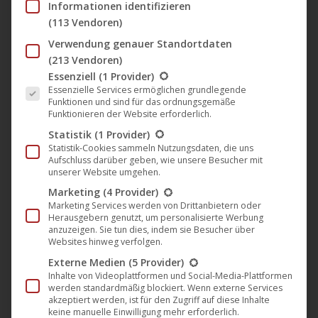
Informationen identifizieren
den perfekten Song (Noble Demon)
(113 Vendoren)
Musik
,
News
,
Noble Demon
22. Dezember 2021
Verwendung genauer Standortdaten
(213 Vendoren)
Zu Ehren des 40-jährigen Jubiläums der kultigen
Es folgt eine Liste der Service-Gruppen, für die eine Einwil
Essenziell
(1 Provider)
Thrash-Metaller Anthrax haben die finnischen
Essenzielle Services ermöglichen grundlegende
Oceanhoarse eine Coverversion des Bandklassikers
Funktionen und sind für das ordnungsgemäße
Funktionieren der Website erforderlich.
„Only“ veröffentlicht. Der Track erscheint als Lyric
Statistik
(1 Provider)
Video und im unverwechselbaren & groovigen Stil
Statistik-Cookies sammeln Nutzungsdaten, die uns
von Oceanhoarse und dürfte damit nicht nur den
Aufschluss darüber geben, wie unsere Besucher mit
unserer Website umgehen.
eingefleischten Fans gefallen. Die Band
Marketing
(4 Provider)
kommentiert: „James Hetfield nannte Only einmal
Marketing Services werden von Drittanbietern oder
‚einen perfekten Song‘. Nun, wir stimmen von
Herausgebern genutzt, um personalisierte Werbung
anzuzeigen. Sie tun dies, indem sie Besucher über
ganzem…
Websites hinweg verfolgen.
Mehr lesen
Externe Medien
(5 Provider)
Inhalte von Videoplattformen und Social-Media-Plattformen
werden standardmäßig blockiert. Wenn externe Services
akzeptiert werden, ist für den Zugriff auf diese Inhalte
keine manuelle Einwilligung mehr erforderlich.