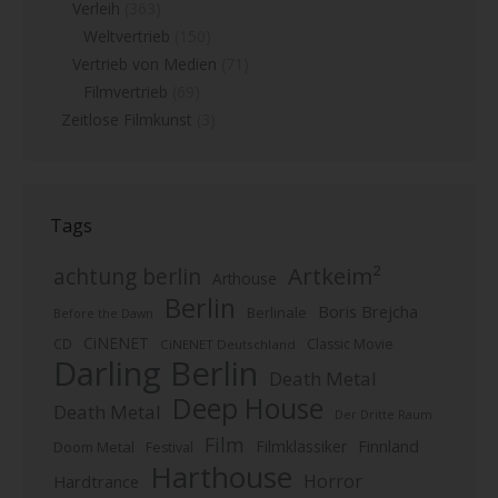
Verleih
(363)
Weltvertrieb
(150)
Vertrieb von Medien
(71)
Filmvertrieb
(69)
Zeitlose Filmkunst
(3)
Tags
Artkeim²
achtung berlin
Arthouse
Berlin
Boris Brejcha
Berlinale
Before the Dawn
CiNENET
CD
Classic Movie
CiNENET Deutschland
Darling Berlin
Death Metal
Deep House
Death Metal
Der Dritte Raum
Film
Finnland
Filmklassiker
Doom Metal
Festival
Harthouse
Horror
Hardtrance