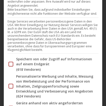
widerrufen oder anpassen. Ihre Auswahl wird nur auf dieses
Netz anzuschauen – und das völlig legal & kostenlos!
Angebot angewendet.
Auf dem YouTube-Kanal CiNENET Deutschland
Bitte beachten Sie, dass aufgrund individueller Einstellungen
möglicherweise nicht alle Funktionen der Website verfügbar sind.
können u.a. Filme in den Genres Science-Fiction, Krimi,
Einige Services verarbeiten personenbezogene Daten in den
Abenteuer, Drama, Romantik, Komödie, Mystery,
USA. Mit Ihrer Einwilligung zur Nutzung dieser Services willigen Sie
Horror, Filmklassiker und Dokumentation in
auch in die Verarbeitung Ihrer Daten in den USA gemäß Art. 49 (1)
lit. a GDPR ein. Der EuGH stuft die USA als ein Land mit
deutscher Sprache gefunden werden. Und natürlich…
unzureichendem Datenschutz nach EU-Standards ein. Es besteht
beispielsweise die Gefahr, dass US-Behörden
personenbezogene Daten in Überwachungsprogrammen
Mehr lesen
verarbeiten, ohne dass für Europäerinnen und Europäer eine
Klagemöglichkeit besteht.
Im Folgenden finden Sie eine Liste der Zwecke des IAB Tran
Speichern von oder Zugriff auf Informationen
auf einem Endgerät
(618 Vendoren)
Dez.
Personalisierte Werbung und Inhalte, Messung
22
von Werbeleistung und der Performance von
2021
Inhalten, Zielgruppenforschung sowie
Entwicklung und Verbesserung von Angeboten
(624 Vendoren)
Oceanhoarse covern mit „Only“
Geräte anhand von aktiv angeforderten