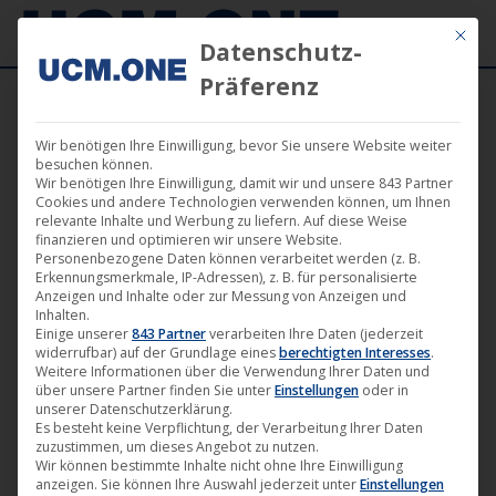
Mit die
Datenschutz-
Präferenz
Wir benötigen Ihre Einwilligung, bevor Sie unsere Website weiter
besuchen können.
Wir benötigen Ihre Einwilligung, damit wir und unsere 843 Partner
Dez.
Cookies und andere Technologien verwenden können, um Ihnen
22
relevante Inhalte und Werbung zu liefern. Auf diese Weise
finanzieren und optimieren wir unsere Website.
Personenbezogene Daten können verarbeitet werden (z. B.
2021
Erkennungsmerkmale, IP-Adressen), z. B. für personalisierte
Anzeigen und Inhalte oder zur Messung von Anzeigen und
Inhalten.
Einige unserer
843 Partner
verarbeiten Ihre Daten (jederzeit
„Weihnachten 2021“ Playlist bei
widerrufbar) auf der Grundlage eines
berechtigten Interesses
.
CiNENET Deutschland
Weitere Informationen über die Verwendung Ihrer Daten und
über unsere Partner finden Sie unter
Einstellungen
oder in
CiNENET
,
Film
,
News
22. Dezember 2021
unserer Datenschutzerklärung.
Es besteht keine Verpflichtung, der Verarbeitung Ihrer Daten
zuzustimmen, um dieses Angebot zu nutzen.
CiNENET steht nun schon seit einiger Zeit für die
Wir können bestimmte Inhalte nicht ohne Ihre Einwilligung
neue Art & Weise, ganze Kinofilme und TV-Folgen im
anzeigen. Sie können Ihre Auswahl jederzeit unter
Einstellungen