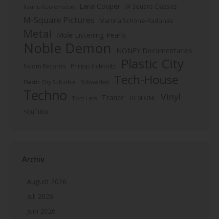
Lana Cooper
M-Square Classics
Kaunis Kuolematon
M-Square Pictures
Martina Schöne-Radunski
Metal
Mole Listening Pearls
Noble Demon
NONFY Documentaries
Plastic City
Noom Records
Philipp Eichholtz
Tech-House
Plastic City Suburbia
Schweden
Techno
Vinyl
Trance
UCM.ONE
Tom Lass
YouTube
Archiv
August 2026
Juli 2026
Juni 2026