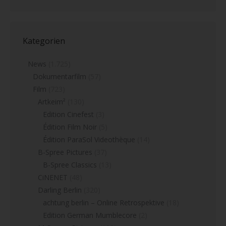
Kategorien
News
(1.725)
Dokumentarfilm
(57)
Film
(723)
Artkeim²
(130)
Edition Cinefest
(3)
Édition Film Noir
(5)
Édition ParaSol Videothèque
(14)
B-Spree Pictures
(37)
B-Spree Classics
(13)
CiNENET
(48)
Darling Berlin
(320)
achtung berlin – Online Retrospektive
(18)
Edition German Mumblecore
(2)