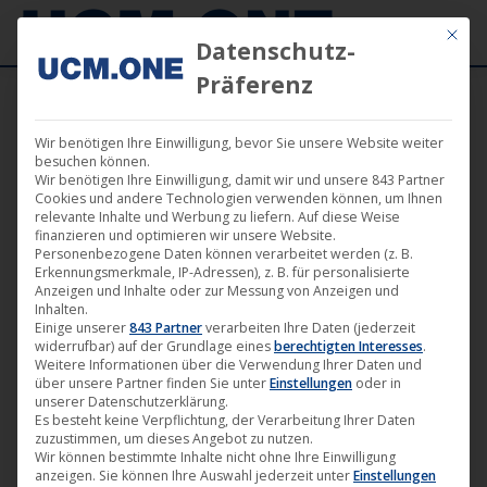
Mit die
Datenschutz-
Präferenz
Wir benötigen Ihre Einwilligung, bevor Sie unsere Website weiter
besuchen können.
Wir benötigen Ihre Einwilligung, damit wir und unsere 843 Partner
Aug.
Cookies und andere Technologien verwenden können, um Ihnen
31
relevante Inhalte und Werbung zu liefern. Auf diese Weise
finanzieren und optimieren wir unsere Website.
Personenbezogene Daten können verarbeitet werden (z. B.
2018
Erkennungsmerkmale, IP-Adressen), z. B. für personalisierte
Anzeigen und Inhalte oder zur Messung von Anzeigen und
Inhalten.
Einige unserer
843 Partner
verarbeiten Ihre Daten (jederzeit
Deutsche Erstaufführung des Films
widerrufbar) auf der Grundlage eines
berechtigten Interesses
.
„Datsche“ von Lara Hewitt beim
Weitere Informationen über die Verwendung Ihrer Daten und
über unsere Partner finden Sie unter
Einstellungen
oder in
internationalen Filmfestival in
unserer Datenschutzerklärung.
Stolpe
Es besteht keine Verpflichtung, der Verarbeitung Ihrer Daten
zuzustimmen, um dieses Angebot zu nutzen.
Darling Berlin
,
Film
,
Kino
,
News
,
Verleih
31. August 2018
Wir können bestimmte Inhalte nicht ohne Ihre Einwilligung
anzeigen. Sie können Ihre Auswahl jederzeit unter
Einstellungen