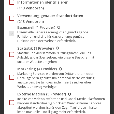
Informationen identifizieren
2018
(113 Vendoren)
Verwendung genauer Standortdaten
(213 Vendoren)
„Breakdown in Tokyo“ (Darling
Es folgt eine Liste der Service-Gruppen, für die eine Einwil
Essenziell
(1 Provider)
Berlin) startet mit Premiere und
Essenzielle Services ermöglichen grundlegende
Konzert in den deutschen Kinos
Funktionen und sind für das ordnungsgemäße
Funktionieren der Website erforderlich.
Darling Berlin
,
Film
,
Kino
,
News
,
Verleih
30. August 2018
Statistik
(1 Provider)
Statistik-Cookies sammeln Nutzungsdaten, die uns
Nach einer ausverkauften Preview im Hamburger
Aufschluss darüber geben, wie unsere Besucher mit
unserer Website umgehen.
Abaton Kino am Dienstag ist heute der neue Film von
Zoltan Paul „Breakdown in Tokyo – Ein Vater dreht
Marketing
(4 Provider)
Marketing Services werden von Drittanbietern oder
durch“ bundesweit gestartet. Im Berliner City Kino
Herausgebern genutzt, um personalisierte Werbung
Wedding fand am Abend die Kinostartpremiere mit
anzuzeigen. Sie tun dies, indem sie Besucher über
Websites hinweg verfolgen.
einem Konzert der Filmband PeroPero statt. Der
Externe Medien
(5 Provider)
Film erählt die Geschichte des 60jährigen Regisseurs
Inhalte von Videoplattformen und Social-Media-Plattformen
Lászlo (Zoltan…
werden standardmäßig blockiert. Wenn externe Services
akzeptiert werden, ist für den Zugriff auf diese Inhalte
keine manuelle Einwilligung mehr erforderlich.
Mehr lesen