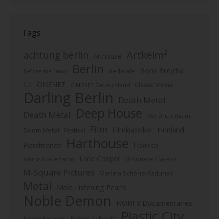
Tags
Artkeim²
achtung berlin
Arthouse
Berlin
Boris Brejcha
Berlinale
Before the Dawn
CiNENET
CD
Classic Movie
CiNENET Deutschland
Darling Berlin
Death Metal
Deep House
Death Metal
Der Dritte Raum
Film
Finnland
Filmklassiker
Doom Metal
Festival
Harthouse
Horror
Hardtrance
Lana Cooper
M-Square Classics
Kaunis Kuolematon
M-Square Pictures
Martina Schöne-Radunski
Metal
Mole Listening Pearls
Noble Demon
NONFY Documentaries
Plastic City
Noom Records
Philipp Eichholtz