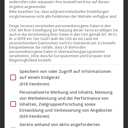
widerrufen oder anpassen. Ihre Auswahl wird nur auf dieses
Der Film „Datsche“ von Lara Hewitt eröffnet als
Angebot angewendet.
deutsche Erstaufführung das erste internationale
Bitte beachten Sie, dass aufgrund individueller Einstellungen
möglicherweise nicht alle Funktionen der Website verfügbar sind.
Filmfestival in Stolpe mit dem Untertitel: „Wonderous
Einige Services verarbeiten personenbezogene Daten in den
Stories“ („wundersame Geschichten“). Für die
USA. Mit Ihrer Einwilligung zur Nutzung dieser Services willigen Sie
Festivalpremiere hat Marcel Grant mit einem
auch in die Verarbeitung Ihrer Daten in den USA gemäß Art. 49 (1)
lit. a GDPR ein. Der EuGH stuft die USA als ein Land mit
international besetzten Kuratorium insgesamt 28
unzureichendem Datenschutz nach EU-Standards ein. Es besteht
beispielsweise die Gefahr, dass US-Behörden
Filme ausgewählt, darunter 15 Langspielfilme, von
personenbezogene Daten in Überwachungsprogrammen
verarbeiten, ohne dass für Europäerinnen und Europäer eine
Filmemacher*innen aus Deutschland, Frankreich,
Klagemöglichkeit besteht.
Italien, England, Belgien, China, Argentinien, Mexiko,
Im Folgenden finden Sie eine Liste der Zwecke des IAB Tran
Speichern von oder Zugriff auf Informationen
USA, Polen, Ukraine und…
auf einem Endgerät
Mehr lesen
(618 Vendoren)
Personalisierte Werbung und Inhalte, Messung
von Werbeleistung und der Performance von
Inhalten, Zielgruppenforschung sowie
Entwicklung und Verbesserung von Angeboten
(624 Vendoren)
Aug.
30
Geräte anhand von aktiv angeforderten