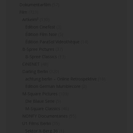
Dokumentarfilm
(57)
Film
(723)
Artkeim²
(130)
Edition Cinefest
(3)
Édition Film Noir
(5)
Édition ParaSol Videothèque
(14)
B-Spree Pictures
(37)
B-Spree Classics
(13)
CiNENET
(48)
Darling Berlin
(320)
achtung berlin – Online Retrospektive
(18)
Edition German Mumblecore
(2)
M-Square Pictures
(103)
Die Blaue Serie
(5)
M-Square Classics
(46)
NONFY Documentaries
(55)
U1 Films Berlin
(35)
Sektor X-Berg 36
(1)