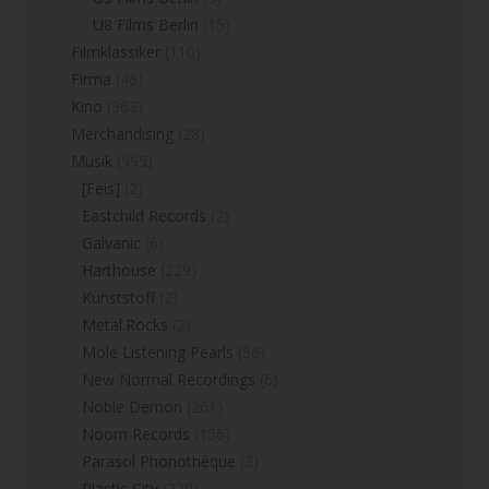
U8 Films Berlin
(15)
Filmklassiker
(110)
Firma
(46)
Kino
(363)
Merchandising
(28)
Musik
(995)
[Feis]
(2)
Eastchild Records
(2)
Galvanic
(6)
Harthouse
(229)
Kunststoff
(2)
Metal.Rocks
(2)
Mole Listening Pearls
(56)
New Normal Recordings
(6)
Noble Demon
(261)
Noom Records
(156)
Parasol Phonothéque
(3)
Plastic City
(220)