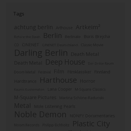
Tags
Artkeim²
achtung berlin
Arthouse
Berlin
Boris Brejcha
Berlinale
Before the Dawn
CiNENET
CD
Classic Movie
CiNENET Deutschland
Darling Berlin
Death Metal
Deep House
Death Metal
Der Dritte Raum
Film
Finnland
Filmklassiker
Doom Metal
Festival
Harthouse
Horror
Hardtrance
Lana Cooper
M-Square Classics
Kaunis Kuolematon
M-Square Pictures
Martina Schöne-Radunski
Metal
Mole Listening Pearls
Noble Demon
NONFY Documentaries
Plastic City
Noom Records
Philipp Eichholtz