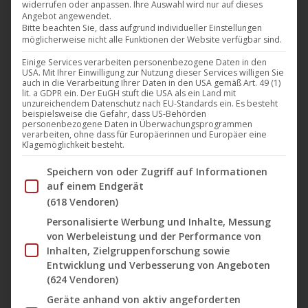
widerrufen oder anpassen. Ihre Auswahl wird nur auf dieses
Harthouse
,
Musik
,
News
21. Oktober 2022
Angebot angewendet.
Bitte beachten Sie, dass aufgrund individueller Einstellungen
Im wirklichen Leben heisst der lautstarke Löwe
möglicherweise nicht alle Funktionen der Website verfügbar sind.
serbischer Herkunft Zhivorad Milich. Er ist
Einige Services verarbeiten personenbezogene Daten in den
Mitbegründer und Labelchef von Patent Skillz
USA. Mit Ihrer Einwilligung zur Nutzung dieser Services willigen Sie
auch in die Verarbeitung Ihrer Daten in den USA gemäß Art. 49 (1)
Records und lernte sein Handwerk bei SAE. Sein
lit. a GDPR ein. Der EuGH stuft die USA als ein Land mit
unzureichendem Datenschutz nach EU-Standards ein. Es besteht
energischer Techno sorgt für ultimative Dancefloor-
beispielsweise die Gefahr, dass US-Behörden
personenbezogene Daten in Überwachungsprogrammen
Power und ist reich an Tribal- und Progressive-
verarbeiten, ohne dass für Europäerinnen und Europäer eine
Elementen. Mit seinem hypnotischen Sound entzieht
Klagemöglichkeit besteht.
er sich jeder Definition eines Genres und begeistert
Im Folgenden finden Sie eine Liste der Zwecke des IAB Tran
Speichern von oder Zugriff auf Informationen
damit seit…
auf einem Endgerät
(618 Vendoren)
Mehr lesen
Personalisierte Werbung und Inhalte, Messung
von Werbeleistung und der Performance von
Inhalten, Zielgruppenforschung sowie
Entwicklung und Verbesserung von Angeboten
(624 Vendoren)
Okt.
Geräte anhand von aktiv angeforderten
21