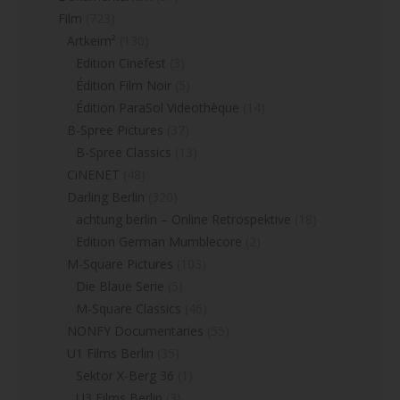
Film
(723)
Artkeim²
(130)
Edition Cinefest
(3)
Édition Film Noir
(5)
Édition ParaSol Videothèque
(14)
B-Spree Pictures
(37)
B-Spree Classics
(13)
CiNENET
(48)
Darling Berlin
(320)
achtung berlin – Online Retrospektive
(18)
Edition German Mumblecore
(2)
M-Square Pictures
(103)
Die Blaue Serie
(5)
M-Square Classics
(46)
NONFY Documentaries
(55)
U1 Films Berlin
(35)
Sektor X-Berg 36
(1)
U3 Films Berlin
(3)