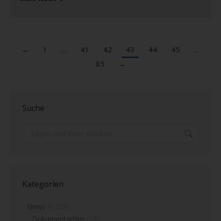
←
1
…
41
42
43
44
45
…
85
→
Suche
Search:
Kategorien
News
(1.725)
Dokumentarfilm
(57)