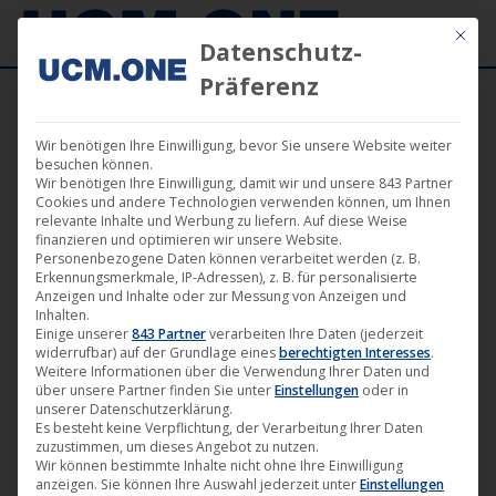
Mit die
Datenschutz-
Präferenz
Wir benötigen Ihre Einwilligung, bevor Sie unsere Website weiter
Neuigkeiten – Musik
besuchen können.
Wir benötigen Ihre Einwilligung, damit wir und unsere 843 Partner
Cookies und andere Technologien verwenden können, um Ihnen
relevante Inhalte und Werbung zu liefern. Auf diese Weise
finanzieren und optimieren wir unsere Website.
Personenbezogene Daten können verarbeitet werden (z. B.
Erkennungsmerkmale, IP-Adressen), z. B. für personalisierte
Okt.
Anzeigen und Inhalte oder zur Messung von Anzeigen und
Inhalten.
21
Einige unserer
843 Partner
verarbeiten Ihre Daten (jederzeit
widerrufbar) auf der Grundlage eines
berechtigten Interesses
.
2022
Weitere Informationen über die Verwendung Ihrer Daten und
über unsere Partner finden Sie unter
Einstellungen
oder in
unserer Datenschutzerklärung.
Es besteht keine Verpflichtung, der Verarbeitung Ihrer Daten
🎵 Single „Prerogative“ von DJ Lion
zuzustimmen, um dieses Angebot zu nutzen.
Wir können bestimmte Inhalte nicht ohne Ihre Einwilligung
kündigt neues Album an
anzeigen. Sie können Ihre Auswahl jederzeit unter
Einstellungen