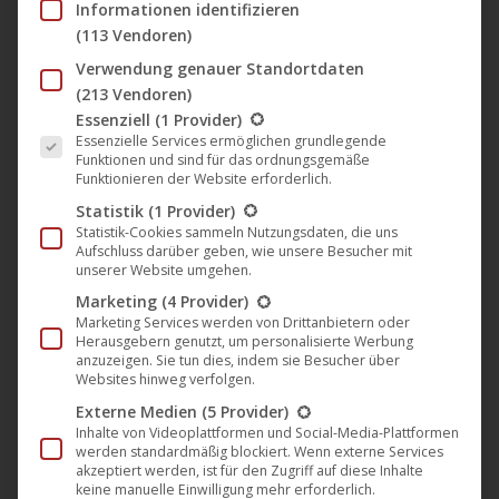
Informationen identifizieren
2022
(113 Vendoren)
Verwendung genauer Standortdaten
(213 Vendoren)
Es folgt eine Liste der Service-Gruppen, für die eine Einwil
🎵 „Beneath My Feet“
Essenziell
(1 Provider)
Essenzielle Services ermöglichen grundlegende
unterzeichnen beim deutschen
Funktionen und sind für das ordnungsgemäße
Metal-Label Noble Demon
Funktionieren der Website erforderlich.
Musik
,
News
,
Noble Demon
21. Oktober 2022
Statistik
(1 Provider)
Statistik-Cookies sammeln Nutzungsdaten, die uns
Aufschluss darüber geben, wie unsere Besucher mit
Beneath My Feet haben ihr weltweites Signing beim
unserer Website umgehen.
deutschen Label Noble Demon für die
Marketing
(4 Provider)
Veröffentlichung ihres neuen Albums „In Parts,
Marketing Services werden von Drittanbietern oder
Together“ bekannt gegeben. Die aus Nordschweden
Herausgebern genutzt, um personalisierte Werbung
anzuzeigen. Sie tun dies, indem sie Besucher über
stammenden Beneath My Feet verbinden Einflüsse
Websites hinweg verfolgen.
aus dem amerikanischen Metal-Sound und der
Externe Medien
(5 Provider)
britischen Hardcore-Szene zu einer Musik, die man
Inhalte von Videoplattformen und Social-Media-Plattformen
werden standardmäßig blockiert. Wenn externe Services
am besten als einen liebevollen rhythmischen Schlag
akzeptiert werden, ist für den Zugriff auf diese Inhalte
keine manuelle Einwilligung mehr erforderlich.
in’s Gesicht beschreiben…