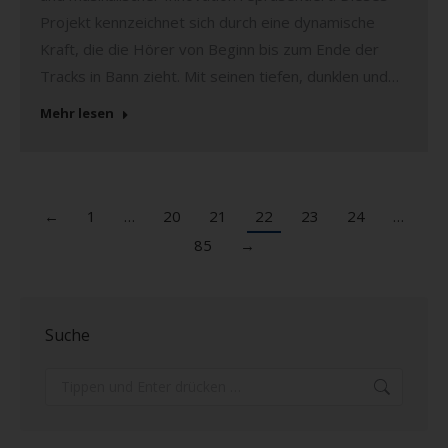
Projekt kennzeichnet sich durch eine dynamische
Kraft, die die Hörer von Beginn bis zum Ende der
Tracks in Bann zieht. Mit seinen tiefen, dunklen und…
Mehr lesen
←
1
…
20
21
22
23
24
…
85
→
Suche
Search: