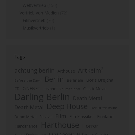
Weltvertrieb
(150)
Vertrieb von Medien
(72)
Filmvertrieb
(70)
Musikvertrieb
(1)
Tags
Artkeim²
achtung berlin
Arthouse
Berlin
Boris Brejcha
Berlinale
Before the Dawn
CiNENET
CD
Classic Movie
CiNENET Deutschland
Darling Berlin
Death Metal
Deep House
Death Metal
Der Dritte Raum
Film
Finnland
Filmklassiker
Doom Metal
Festival
Harthouse
Horror
Hardtrance
Lana Cooper
M-Square Classics
Kaunis Kuolematon