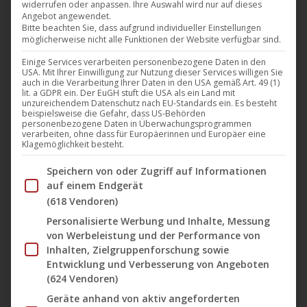
Bonustrack via Noble Demon
widerrufen oder anpassen. Ihre Auswahl wird nur auf dieses
Angebot angewendet.
Musik
,
News
,
Noble Demon
26. Juni 2024
Bitte beachten Sie, dass aufgrund individueller Einstellungen
möglicherweise nicht alle Funktionen der Website verfügbar sind.
Der argentinische Solokünstler Plaguestorm feiert
Einige Services verarbeiten personenbezogene Daten in den
den dreijährigen Geburtstag seines letzten Albums
USA. Mit Ihrer Einwilligung zur Nutzung dieser Services willigen Sie
auch in die Verarbeitung Ihrer Daten in den USA gemäß Art. 49 (1)
und präsentiert heute die Neuauflage von „Purifying
lit. a GDPR ein. Der EuGH stuft die USA als ein Land mit
unzureichendem Datenschutz nach EU-Standards ein. Es besteht
Fire“ über Noble Demon. Die Wiederveröffentlichung
beispielsweise die Gefahr, dass US-Behörden
personenbezogene Daten in Überwachungsprogrammen
enthält einen Bonustrack – eine instrumentale,
verarbeiten, ohne dass für Europäerinnen und Europäer eine
orchestrierte Version des Titeltracks des Albums, die
Klagemöglichkeit besteht.
bisher ausschließlich auf CD erhältlich war.
Im Folgenden finden Sie eine Liste der Zwecke des IAB Tran
Speichern von oder Zugriff auf Informationen
Plaguestorm-Mastermind Sebastián Pastor
auf einem Endgerät
kommentiert: „Ursprünglich wurde diese
(618 Vendoren)
Instrumentalversion als Bonustrack auf der Digipack-
Personalisierte Werbung und Inhalte, Messung
von Werbeleistung und der Performance von
Version…
Inhalten, Zielgruppenforschung sowie
Mehr lesen
Entwicklung und Verbesserung von Angeboten
(624 Vendoren)
Geräte anhand von aktiv angeforderten