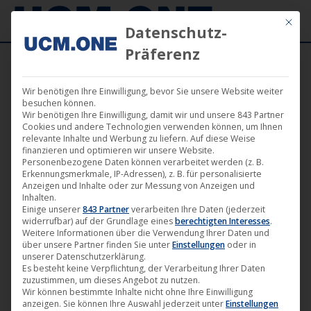
Mit die
Datenschutz-
Präferenz
Wir benötigen Ihre Einwilligung, bevor Sie unsere Website weiter
Neuigkeiten – Musik
besuchen können.
Wir benötigen Ihre Einwilligung, damit wir und unsere 843 Partner
Cookies und andere Technologien verwenden können, um Ihnen
relevante Inhalte und Werbung zu liefern. Auf diese Weise
finanzieren und optimieren wir unsere Website.
Personenbezogene Daten können verarbeitet werden (z. B.
Erkennungsmerkmale, IP-Adressen), z. B. für personalisierte
Juni
Anzeigen und Inhalte oder zur Messung von Anzeigen und
Inhalten.
26
Einige unserer
843 Partner
verarbeiten Ihre Daten (jederzeit
widerrufbar) auf der Grundlage eines
berechtigten Interesses
.
2024
Weitere Informationen über die Verwendung Ihrer Daten und
über unsere Partner finden Sie unter
Einstellungen
oder in
unserer Datenschutzerklärung.
Es besteht keine Verpflichtung, der Verarbeitung Ihrer Daten
🎵 Plaguestorm veröffentlicht das
zuzustimmen, um dieses Angebot zu nutzen.
Wir können bestimmte Inhalte nicht ohne Ihre Einwilligung
aktuelle Album „Purifying Fire“ mit
anzeigen. Sie können Ihre Auswahl jederzeit unter
Einstellungen