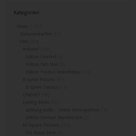
Kategorien
News
(1.727)
Dokumentarfilm
(57)
Film
(724)
Artkeim²
(130)
Edition Cinefest
(3)
Édition Film Noir
(5)
Édition ParaSol Videothèque
(14)
B-Spree Pictures
(37)
B-Spree Classics
(13)
CiNENET
(48)
Darling Berlin
(321)
achtung berlin – Online Retrospektive
(18)
Edition German Mumblecore
(2)
M-Square Pictures
(103)
Die Blaue Serie
(5)