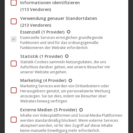
Informationen identifizieren
(113 Vendoren)
Juni
Verwendung genauer Standortdaten
21
(213 Vendoren)
Es folgt eine Liste der Service-Gruppen, für die eine Einwil
Essenziell
(1 Provider)
2024
Essenzielle Services ermöglichen grundlegende
Funktionen und sind für das ordnungsgemäße
Funktionieren der Website erforderlich.
🎵 Mit der „Groove Ghetto“
Statistik
(1 Provider)
veröffentlicht Johnny Deep seine
Statistik-Cookies sammeln Nutzungsdaten, die uns
Aufschluss darüber geben, wie unsere Besucher mit
neuste EP auf Plastic City
unserer Website umgehen.
Musik
,
News
,
Plastic City
21. Juni 2024
Marketing
(4 Provider)
Marketing Services werden von Drittanbietern oder
Bereit für die neueste Veröffentlichung von Johnny
Herausgebern genutzt, um personalisierte Werbung
anzuzeigen. Sie tun dies, indem sie Besucher über
Deep? Die „Groove Ghetto EP“ steht in den
Websites hinweg verfolgen.
Startlöchern und markiert einen bedeutenden
Externe Medien
(5 Provider)
Fortschritt in seiner musikalischen Laufbahn. Mit
Inhalte von Videoplattformen und Social-Media-Plattformen
werden standardmäßig blockiert. Wenn externe Services
seinem tiefgehenden, treibenden und
akzeptiert werden, ist für den Zugriff auf diese Inhalte
keine manuelle Einwilligung mehr erforderlich.
atmosphärischen Sound setzt Johnny Deep neue