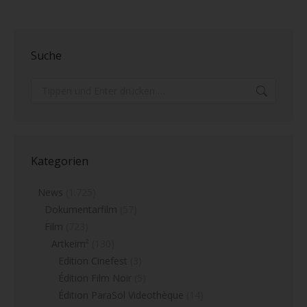
Suche
Search:
Kategorien
News
(1.725)
Dokumentarfilm
(57)
Film
(723)
Artkeim²
(130)
Edition Cinefest
(3)
Édition Film Noir
(5)
Édition ParaSol Videothèque
(14)