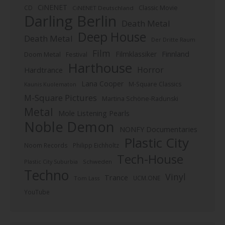
CiNENET
CD
Classic Movie
CiNENET Deutschland
Darling Berlin
Death Metal
Deep House
Death Metal
Der Dritte Raum
Film
Finnland
Filmklassiker
Doom Metal
Festival
Harthouse
Horror
Hardtrance
Lana Cooper
M-Square Classics
Kaunis Kuolematon
M-Square Pictures
Martina Schöne-Radunski
Metal
Mole Listening Pearls
Noble Demon
NONFY Documentaries
Plastic City
Noom Records
Philipp Eichholtz
Tech-House
Plastic City Suburbia
Schweden
Techno
Vinyl
Trance
UCM.ONE
Tom Lass
YouTube