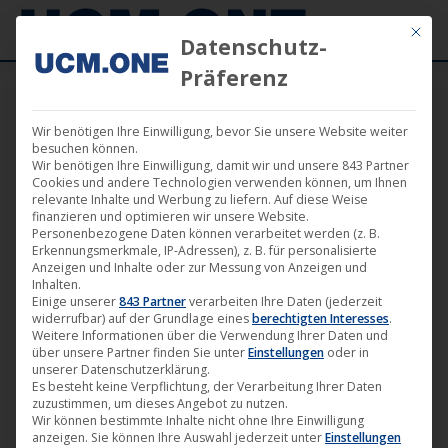
Mit die
Datenschutz-
Präferenz
Wir benötigen Ihre Einwilligung, bevor Sie unsere Website weiter
besuchen können.
Wir benötigen Ihre Einwilligung, damit wir und unsere 843 Partner
Jan.
Cookies und andere Technologien verwenden können, um Ihnen
21
relevante Inhalte und Werbung zu liefern. Auf diese Weise
finanzieren und optimieren wir unsere Website.
Personenbezogene Daten können verarbeitet werden (z. B.
2022
Erkennungsmerkmale, IP-Adressen), z. B. für personalisierte
Anzeigen und Inhalte oder zur Messung von Anzeigen und
Inhalten.
Einige unserer
843 Partner
verarbeiten Ihre Daten (jederzeit
🎵 „Exiteration“ von DJ Lion ab
widerrufbar) auf der Grundlage eines
berechtigten Interesses
.
heute auf Harthouse erhältlich
Weitere Informationen über die Verwendung Ihrer Daten und
über unsere Partner finden Sie unter
Einstellungen
oder in
Harthouse
,
Musik
,
News
21. Januar 2022
unserer Datenschutzerklärung.
Es besteht keine Verpflichtung, der Verarbeitung Ihrer Daten
zuzustimmen, um dieses Angebot zu nutzen.
DJ Lion startet das Jahr auf Harthouse mit einem
Wir können bestimmte Inhalte nicht ohne Ihre Einwilligung
Energieriegel-Doppelpack. Wer sich diese zwei
anzeigen. Sie können Ihre Auswahl jederzeit unter
Einstellungen