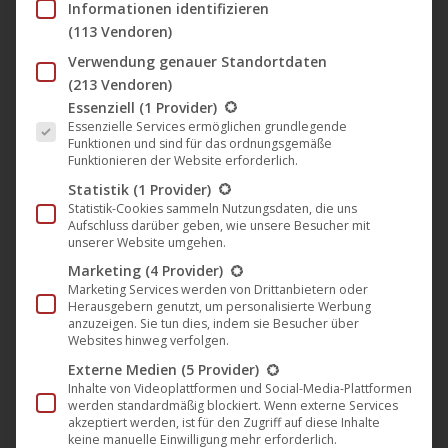
Informationen identifizieren
Film „Grizzly 2: Revenge“, mit
(113 Vendoren)
George Clooney, Laura Dern und
Verwendung genauer Standortdaten
Charlie Sheen
(213 Vendoren)
Film
,
Filmklassiker
,
News
,
U1 Films Berlin
,
U3 Films Berlin
Es folgt eine Liste der Service-Gruppen, für die eine Einwil
Essenziell
(1 Provider)
21. Januar 2022
Essenzielle Services ermöglichen grundlegende
Funktionen und sind für das ordnungsgemäße
Unglaubliche 37 Jahre nach Drehbeginn kommt
Funktionieren der Website erforderlich.
„Grizzly 2: Revenge“, der mit den damals noch
Statistik
(1 Provider)
Statistik-Cookies sammeln Nutzungsdaten, die uns
nahezu unbekannten George Clooney, Laura Dern
Aufschluss darüber geben, wie unsere Besucher mit
und Charlie Sheen aufwarten kann – und einem
unserer Website umgehen.
riesigen Grizzly! – doch noch zum Publikum. UCM.ONE
Marketing
(4 Provider)
Marketing Services werden von Drittanbietern oder
veröffentlicht den Film in Deutschland auf dem
Herausgebern genutzt, um personalisierte Werbung
Filmlabel U3 Films Berlin. Der amerikanischer Action-
anzuzeigen. Sie tun dies, indem sie Besucher über
Websites hinweg verfolgen.
Thriller-Horrorfilm des Regisseurs André Szöts ist…
Externe Medien
(5 Provider)
Mehr lesen
Inhalte von Videoplattformen und Social-Media-Plattformen
werden standardmäßig blockiert. Wenn externe Services
akzeptiert werden, ist für den Zugriff auf diese Inhalte
keine manuelle Einwilligung mehr erforderlich.