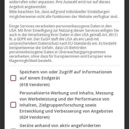
widerrufen oder anpassen. Ihre Auswahl wird nur auf dieses
neuen Tracks in die Ohren schraubt, läuft noch vier
Angebot angewendet.
extra Runden durch den Park oder packt noch ein
Bitte beachten Sie, dass aufgrund individueller Einstellungen
möglicherweise nicht alle Funktionen der Website verfügbar sind.
paar Kilotonnen mehr aufs Multigymn. Auf
Einige Services verarbeiten personenbezogene Daten in den
„Exiteration“ brennen alle Sicherungen durch. Ein
USA. Mit Ihrer Einwilligung zur Nutzung dieser Services willigen Sie
Orkan fegt durch die Hörgänge, es zischt, blubbert
auch in die Verarbeitung Ihrer Daten in den USA gemäß Art. 49 (1)
lit. a GDPR ein. Der EuGH stuft die USA als ein Land mit
und der Bass…
unzureichendem Datenschutz nach EU-Standards ein. Es besteht
beispielsweise die Gefahr, dass US-Behörden
personenbezogene Daten in Überwachungsprogrammen
Mehr lesen
verarbeiten, ohne dass für Europäerinnen und Europäer eine
Klagemöglichkeit besteht.
Im Folgenden finden Sie eine Liste der Zwecke des IAB Tran
Speichern von oder Zugriff auf Informationen
auf einem Endgerät
(618 Vendoren)
Jan.
Personalisierte Werbung und Inhalte, Messung
21
von Werbeleistung und der Performance von
2022
Inhalten, Zielgruppenforschung sowie
Entwicklung und Verbesserung von Angeboten
(624 Vendoren)
🎬 Nach 37 Jahren erscheint der
Geräte anhand von aktiv angeforderten