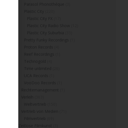
Parasol Phonothéque
(3)
Plastic City
(220)
Plastic City FX
(17)
Plastic City Radio Show
(12)
Plastic City Suburbia
(33)
Pretty Funky Recordings
(1)
Proton Records
(4)
Reef Recordings
(1)
Technogold
(4)
Time unlimited
(26)
UCA Records
(1)
VooDoo Records
(1)
Rechtemanagement
(1)
Verleih
(363)
Weltvertrieb
(150)
Vertrieb von Medien
(71)
Filmvertrieb
(69)
Zeitlose Filmkunst
(3)