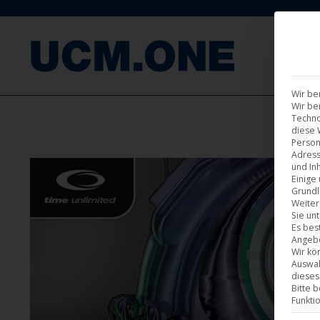
F
Wir be
Wir be
Techno
diese 
Person
Adress
und Inh
Einige
Grundl
Weiter
Sie un
Es bes
Angebo
Wir kö
Auswah
dieses
Bitte 
Funkti