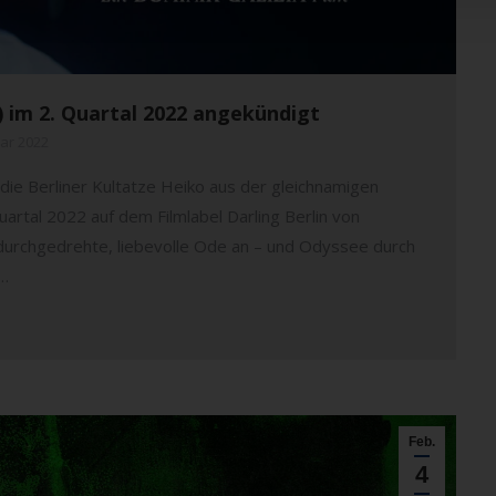
n) im 2. Quartal 2022 angekündigt
uar 2022
r die Berliner Kultatze Heiko aus der gleichnamigen
artal 2022 auf dem Filmlabel Darling Berlin von
 durchgedrehte, liebevolle Ode an – und Odyssee durch
a…
Feb.
4