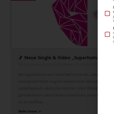
🎵 Neue Single & Video „Superhuman“ von
Mole Listening Pearls
,
Musik
,
News
11. Februar 2022
Als Superhuman wird nach Nietzsche ein „Idealmensch“
normal und meist negativ bewerteten Menschen hinaus
südafrikanisch-deutsche Künstler Mark Bahlig und sei
gewöhnlichen Leben hinauszuwachsen. Mark Bahligs un
zu erschaffen,…
Mehr lesen