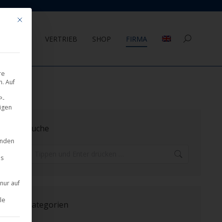
Mit diesem Button wird der Dialog geschlossen. Seine Funktionalität ist 
AGEMENT
VERTRIEB
SHOP
FIRMA
Search:
re
. Auf
P-
eigen
Suche
inden
Search:
es
nur auf
le
Kategorien