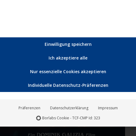
17. Februar auf dem European Film Market (EFM)
 2 Repräsentanten vertreten. Knapp 3.500 Produzenten,
s 110 Ländern nehmen dieses Jahr an der wegen der
lmmesse teil. Die digitalen Angebote des EFM setzen…
Einwilligung speichern
Ich akzeptiere alle
Nur essenzielle Cookies akzeptieren
Individuelle Datenschutz-Präferenzen
Feb.
7
2022
Präferenzen
Datenschutzerklärung
Impressum
Borlabs Cookie - TCF-CMP Id: 323