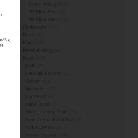
Sektor X-Berg 36
(1)
U3 Films Berlin
(3)
m
U8 Films Berlin
(15)
Filmklassiker
(110)
Firma
(46)
dmäßig
Kino
(363)
ese
Merchandising
(28)
Musik
(995)
[Feis]
(2)
Eastchild Records
(2)
Galvanic
(6)
Harthouse
(229)
Kunststoff
(2)
Metal.Rocks
(2)
Mole Listening Pearls
(56)
New Normal Recordings
(6)
Noble Demon
(261)
Noom Records
(156)