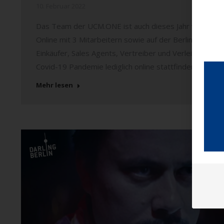
10. Februar 2022
Das Team der UCM.ONE ist auch dieses Jahr vom 10.- 
Online mit 3 Mitarbeitern sowie auf der Berlinale mit
Einkäufer, Sales Agents, Vertreiber und Verleiher au
Covid-19 Pandemie lediglich online stattfindenden Fi
Mehr lesen