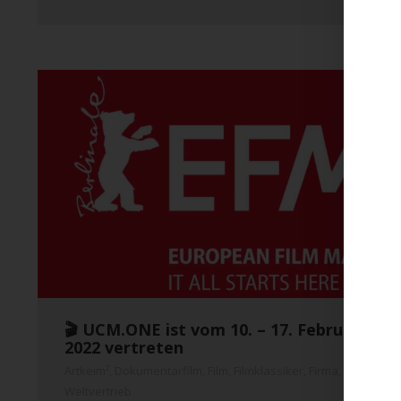
🎬 UCM.ONE ist vom 10. – 17. Februar bei
2022 vertreten
Artkeim²
,
Dokumentarfilm
,
Film
,
Filmklassiker
,
Firma
,
M-Square 
Weltvertrieb