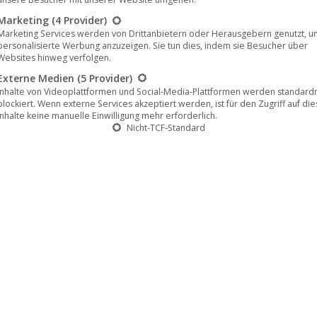
2022
Marketing
(4 Provider)
Marketing Services werden von Drittanbietern oder Herausgebern genutzt, u
personalisierte Werbung anzuzeigen. Sie tun dies, indem sie Besucher über
Websites hinweg verfolgen.
Externe Medien
(5 Provider)
Inhalte von Videoplattformen und Social-Media-Plattformen werden standar
blockiert. Wenn externe Services akzeptiert werden, ist für den Zugriff auf di
Inhalte keine manuelle Einwilligung mehr erforderlich.
Nicht-TCF-Standard
 Nowand (Mole Listening Pearls)
 bezeichnet, der über das gewöhnliche Leben eines als
gewachsen ist oder hinausstrebt. Für den
n Projekt Nowand ist Musik genau der Weg, aus seinem
ermüdliche Leidenschaft und Hingabe, etwas kreatives