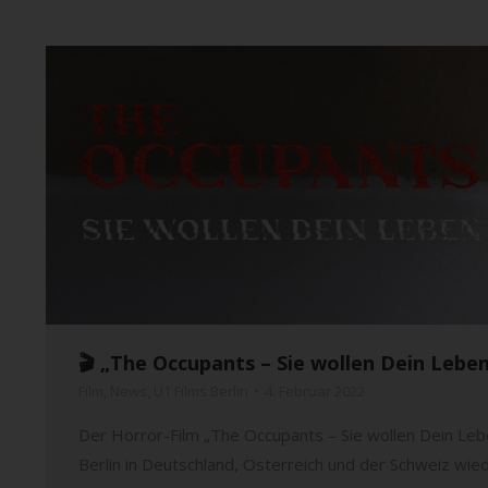
🎬 „The Occupants – Sie wollen Dein Leben
Film
,
News
,
U1 Films Berlin
4. Februar 2022
Der Horror-Film „The Occupants – Sie wollen Dein Lebe
Berlin in Deutschland, Österreich und der Schweiz wiede