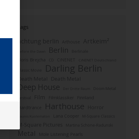
Tags
Artkeim²
achtung berlin
Arthouse
Berlin
Berlinale
Before the Dawn
Boris Brejcha
CiNENET
CD
CiNENET Deutschland
Darling Berlin
Classic Movie
Death Metal
Death Metal
Deep House
Doom Metal
Der Dritte Raum
Film
Finnland
Filmklassiker
Festival
Harthouse
Horror
Hardtrance
Lana Cooper
M-Square Classics
Kaunis Kuolematon
M-Square Pictures
Martina Schöne-Radunski
Metal
Mole Listening Pearls