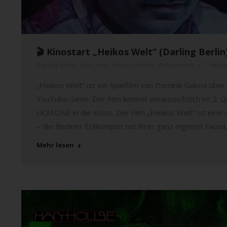
🎬 Kinostart „Heikos Welt“ (Darling Berli
Darling Berlin
,
Film
,
Kino
,
News
,
Verleih
,
Weltvertrieb
7. Febr
„Heikos Welt“ ist ein Spielfilm von Dominik Galizia übe
YouTube-Serie. Der Film kommt voraussichtlich im 2. Qu
UCM.ONE in die Kinos. Der Film „Heikos Welt“ ist eine
– die Berliner Eckkneipen mit ihrer ganz eigenen Faun
Mehr lesen