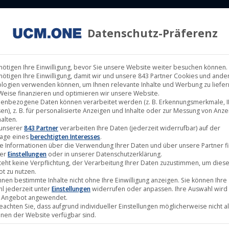
Datenschutz-Präferenz
ILM LABELS
KINOVERLEIH
MUSIK LABELS
RECHTEMAN
nötigen Ihre Einwilligung, bevor Sie unsere Website weiter besuchen können.
nötigen Ihre Einwilligung, damit wir und unsere 843 Partner Cookies und ande
logien verwenden können, um Ihnen relevante Inhalte und Werbung zu liefern
Weise finanzieren und optimieren wir unsere Website.
enbezogene Daten können verarbeitet werden (z. B. Erkennungsmerkmale, I
en), z. B. für personalisierte Anzeigen und Inhalte oder zur Messung von Anz
alten.
Feb.
 unserer
843 Partner
verarbeiten Ihre Daten (jederzeit widerrufbar) auf der
age eines
berechtigten Interesses
.
18
e Informationen über die Verwendung Ihrer Daten und über unsere Partner f
ter
Einstellungen
oder in unserer Datenschutzerklärung.
2022
teht keine Verpflichtung, der Verarbeitung Ihrer Daten zuzustimmen, um dies
t zu nutzen.
nnen bestimmte Inhalte nicht ohne Ihre Einwilligung anzeigen. Sie können Ihre
l jederzeit unter
Einstellungen
widerrufen oder anpassen. Ihre Auswahl wird 
 Angebot angewendet.
beachten Sie, dass aufgrund individueller Einstellungen möglicherweise nicht al
onen der Website verfügbar sind.