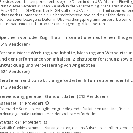
 Services verarbeiten personenbezogene Daten in den USA. Mit Ihrer Einwilli
tzung dieser Services willigen Sie auch in die Verarbeitung Ihrer Daten in den
Art. 49 (1) lit. a GDPR ein. Der EuGH stuft die USA als ein Land mit unzureich
chutz nach EU-Standards ein. Es besteht beispielsweise die Gefahr, dass US-
ab heute auf dem Label Time unlimited
den personenbezogene Daten in Überwachungsprogrammen verarbeiten, o
ür Europäerinnen und Europäer eine Klagemöglichkeit besteht.
lgenden finden Sie eine Liste der Zwecke des IAB Transparency a
Speichern von oder Zugriff auf Informationen auf einem Endger
(618 Vendoren)
d vielleicht auch letzte in der elektronischen
-Out am Neujahrsmorgen ging umher. Einige hatten
Personalisierte Werbung und Inhalte, Messung von Werbeleistu
und der Performance von Inhalten, Zielgruppenforschung sowie
ierte viele Musiker zu epochaler Kunst. Im Techno
Entwicklung und Verbesserung von Angeboten
 veröffentlicht auf dem Label Noom Records) dieses
(624 Vendoren)
Geräte anhand von aktiv angeforderten Informationen identifiz
(113 Vendoren)
Verwendung genauer Standortdaten
(213 Vendoren)
lgt eine Liste der Service-Gruppen, für die eine Einwilligung erte
Essenziell
(1 Provider)
Essenzielle Services ermöglichen grundlegende Funktionen und sind für das
ordnungsgemäße Funktionieren der Website erforderlich.
Feb.
Statistik
(1 Provider)
Statistik-Cookies sammeln Nutzungsdaten, die uns Aufschluss darüber geben,
11
unsere Besucher mit unserer Website umgehen.