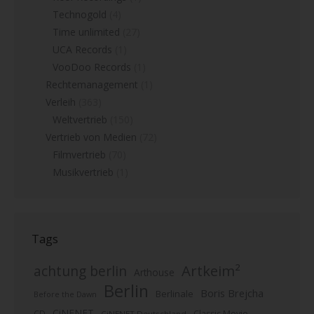
Technogold
(4)
Time unlimited
(27)
UCA Records
(1)
VooDoo Records
(1)
Rechtemanagement
(1)
Verleih
(363)
Weltvertrieb
(150)
Vertrieb von Medien
(72)
Filmvertrieb
(70)
Musikvertrieb
(1)
Tags
Artkeim²
achtung berlin
Arthouse
Berlin
Boris Brejcha
Berlinale
Before the Dawn
CiNENET
CD
Classic Movie
CiNENET Deutschland