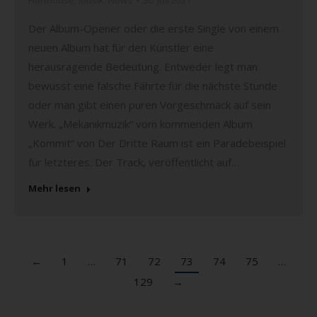
Harthouse
,
Musik
,
News
30. Juli 2021
Der Album-Opener oder die erste Single von einem
neuen Album hat für den Künstler eine
herausragende Bedeutung. Entweder legt man
bewusst eine falsche Fährte für die nächste Stunde
oder man gibt einen puren Vorgeschmack auf sein
Werk. „Mekanikmuzik“ vom kommenden Album
„Kommit“ von Der Dritte Raum ist ein Paradebeispiel
für letzteres. Der Track, veröffentlicht auf…
Mehr lesen
←
1
…
71
72
73
74
75
…
129
→