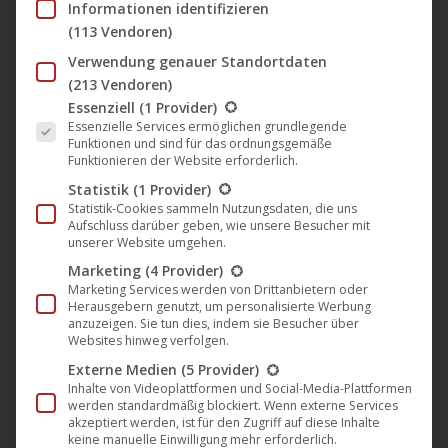
Informationen identifizieren
(113 Vendoren)
Verwendung genauer Standortdaten
Das neue Album „Shift Sequence“
(213 Vendoren)
von Smilla (Harthouse) ab heute im
Es folgt eine Liste der Service-Gruppen, für die eine Einwil
Essenziell
(1 Provider)
Vorverkauf
Essenzielle Services ermöglichen grundlegende
Funktionen und sind für das ordnungsgemäße
Harthouse
,
Musik
,
News
13. August 2021
Funktionieren der Website erforderlich.
Statistik
(1 Provider)
Wer Smilla während des Lockdowns die letzten
Statistik-Cookies sammeln Nutzungsdaten, die uns
Monate schmerzlich als DJ vermisste, konnte sich
Aufschluss darüber geben, wie unsere Besucher mit
unserer Website umgehen.
regelmäßig auf Facebook über seine musikalischen
Aktivitäten während Corona informieren. Nach einigen
Marketing
(4 Provider)
Marketing Services werden von Drittanbietern oder
Streaming-Gigs zog sich Sascha Müller Mitte 2020 in
Herausgebern genutzt, um personalisierte Werbung
sein Studio zurück und postet monatlich von der
anzuzeigen. Sie tun dies, indem sie Besucher über
Websites hinweg verfolgen.
Produktion seiner neuen Tracks bis zu 60 Sekunden
Externe Medien
(5 Provider)
lange Videoclips in Schwarz-Weiß Bildern,…
Inhalte von Videoplattformen und Social-Media-Plattformen
werden standardmäßig blockiert. Wenn externe Services
Mehr lesen
akzeptiert werden, ist für den Zugriff auf diese Inhalte
keine manuelle Einwilligung mehr erforderlich.