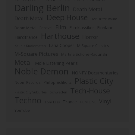
Darling Berlin
Death Metal
Deep House
Death Metal
Der Dritte Raum
Film
Finnland
Filmklassiker
Doom Metal
Festival
Harthouse
Horror
Hardtrance
Lana Cooper
M-Square Classics
Kaunis Kuolematon
M-Square Pictures
Martina Schöne-Radunski
Metal
Mole Listening Pearls
Noble Demon
NONFY Documentaries
Plastic City
Noom Records
Philipp Eichholtz
Tech-House
Plastic City Suburbia
Schweden
Techno
Vinyl
Trance
UCM.ONE
Tom Lass
YouTube