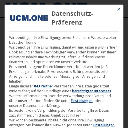
Mit die
Datenschutz-
Präferenz
Wir benötigen Ihre Einwilligung, bevor Sie unsere Website weiter
besuchen können.
Wir benötigen Ihre Einwilligung, damit wir und unsere 843 Partner
Aug.
Cookies und andere Technologien verwenden können, um Ihnen
13
relevante Inhalte und Werbung zu liefern. Auf diese Weise
finanzieren und optimieren wir unsere Website.
Personenbezogene Daten können verarbeitet werden (z. B.
2021
Erkennungsmerkmale, IP-Adressen), z. B. für personalisierte
Anzeigen und Inhalte oder zur Messung von Anzeigen und
Inhalten.
Einige unserer
843 Partner
verarbeiten Ihre Daten (jederzeit
„The Cage – Die letzten
widerrufbar) auf der Grundlage eines
berechtigten Interesses
.
Überlebenden“ von José Salaverría
Weitere Informationen über die Verwendung Ihrer Daten und
über unsere Partner finden Sie unter
Einstellungen
oder in
ab heute physisch und digital
unserer Datenschutzerklärung.
erhältlich
Es besteht keine Verpflichtung, der Verarbeitung Ihrer Daten
zuzustimmen, um dieses Angebot zu nutzen.
Film
,
News
,
U1 Films Berlin
13. August 2021
Wir können bestimmte Inhalte nicht ohne Ihre Einwilligung
anzeigen. Sie können Ihre Auswahl jederzeit unter
Einstellungen