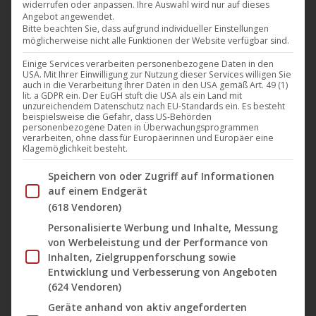
widerrufen oder anpassen. Ihre Auswahl wird nur auf dieses
„The Cage – Die letzten Überlebenden“ von José
Angebot angewendet.
Salaverría war beim Sci-Fi-Filmfest im Berlin 2018 der
Bitte beachten Sie, dass aufgrund individueller Einstellungen
möglicherweise nicht alle Funktionen der Website verfügbar sind.
Überraschungsfilm des Festivals. Jetzt bringt
Einige Services verarbeiten personenbezogene Daten in den
UCM.ONE auf dem Label U1 Films Berlin endlich
USA. Mit Ihrer Einwilligung zur Nutzung dieser Services willigen Sie
diesen ersten Science-Fiction-Film aus Venezuela mit
auch in die Verarbeitung Ihrer Daten in den USA gemäß Art. 49 (1)
lit. a GDPR ein. Der EuGH stuft die USA als ein Land mit
seinen zudem visuell atemberaubenden
unzureichendem Datenschutz nach EU-Standards ein. Es besteht
beispielsweise die Gefahr, dass US-Behörden
Naturaufnahmen in Deutschland, Österreich sowie in
personenbezogene Daten in Überwachungsprogrammen
verarbeiten, ohne dass für Europäerinnen und Europäer eine
der Schweiz auf Blu-Ray und DVD heraus. Gleichzeitig
Klagemöglichkeit besteht.
ist der…
Im Folgenden finden Sie eine Liste der Zwecke des IAB Tran
Speichern von oder Zugriff auf Informationen
Mehr lesen
auf einem Endgerät
(618 Vendoren)
Personalisierte Werbung und Inhalte, Messung
von Werbeleistung und der Performance von
Inhalten, Zielgruppenforschung sowie
Aug.
Entwicklung und Verbesserung von Angeboten
13
(624 Vendoren)
Geräte anhand von aktiv angeforderten
2021