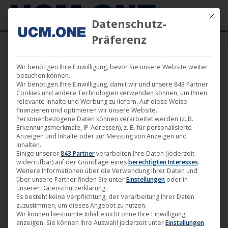
Mit die
Datenschutz-
Präferenz
Wir benötigen Ihre Einwilligung, bevor Sie unsere Website weiter
besuchen können.
Wir benötigen Ihre Einwilligung, damit wir und unsere 843 Partner
Okt.
Cookies und andere Technologien verwenden können, um Ihnen
23
relevante Inhalte und Werbung zu liefern. Auf diese Weise
finanzieren und optimieren wir unsere Website.
Personenbezogene Daten können verarbeitet werden (z. B.
2015
Erkennungsmerkmale, IP-Adressen), z. B. für personalisierte
Anzeigen und Inhalte oder zur Messung von Anzeigen und
Inhalten.
Einige unserer
843 Partner
verarbeiten Ihre Daten (jederzeit
Jetzt erhältlich: „III – Das Ritual“
widerrufbar) auf der Grundlage eines
berechtigten Interesses
.
auf Blu-Ray, DVD und bei VoD-
Weitere Informationen über die Verwendung Ihrer Daten und
über unsere Partner finden Sie unter
Einstellungen
oder in
Portalen
unserer Datenschutzerklärung.
Es besteht keine Verpflichtung, der Verarbeitung Ihrer Daten
Film
,
M-Square Pictures
,
News
,
Verleih
23. Oktober 2015
zuzustimmen, um dieses Angebot zu nutzen.
Wir können bestimmte Inhalte nicht ohne Ihre Einwilligung
Während des Ausbruchs einer mysteriösen tödlichen
anzeigen. Sie können Ihre Auswahl jederzeit unter
Einstellungen