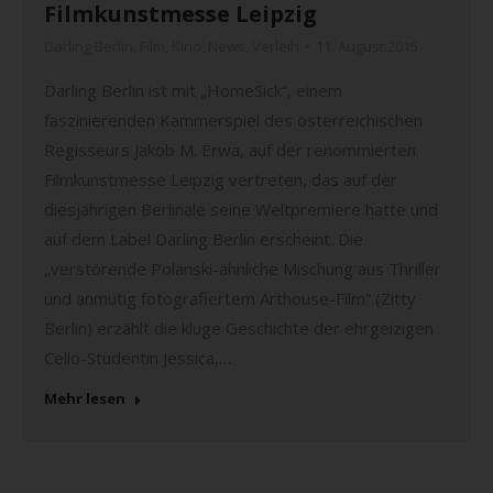
Filmkunstmesse Leipzig
Darling Berlin
,
Film
,
Kino
,
News
,
Verleih
11. August 2015
Darling Berlin ist mit „HomeSick“, einem
faszinierenden Kammerspiel des österreichischen
Regisseurs Jakob M. Erwa, auf der renommierten
Filmkunstmesse Leipzig vertreten, das auf der
diesjährigen Berlinale seine Weltpremiere hatte und
auf dem Label Darling Berlin erscheint. Die
„verstörende Polanski-ähnliche Mischung aus Thriller
und anmutig fotografiertem Arthouse-Film“ (Zitty
Berlin) erzählt die kluge Geschichte der ehrgeizigen
Cello-Studentin Jessica,…
Mehr lesen