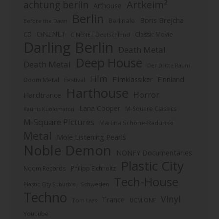
Artkeim²
achtung berlin
Arthouse
Berlin
Boris Brejcha
Berlinale
Before the Dawn
CiNENET
CD
Classic Movie
CiNENET Deutschland
Darling Berlin
Death Metal
Deep House
Death Metal
Der Dritte Raum
Film
Finnland
Filmklassiker
Doom Metal
Festival
Harthouse
Horror
Hardtrance
Lana Cooper
M-Square Classics
Kaunis Kuolematon
M-Square Pictures
Martina Schöne-Radunski
Metal
Mole Listening Pearls
Noble Demon
NONFY Documentaries
Plastic City
Noom Records
Philipp Eichholtz
Tech-House
Plastic City Suburbia
Schweden
Techno
Vinyl
Trance
UCM.ONE
Tom Lass
YouTube