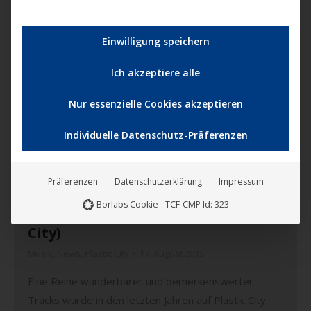
Mehr lesen
Einwilligung speichern
Ich akzeptiere alle
Aug.
Nur essenzielle Cookies akzeptieren
17
Individuelle Datenschutz-Präferenzen
2015
Präferenzen
Datenschutzerklärung
Impressum
Ab jetzt im Vorverkauf: Various
Borlabs Cookie - TCF-CMP Id: 323
Artists – Revised Part 2 (Plastic
City)
Musik
,
News
,
Plastic City
17. August 2015
Eine Reihe wunderbarer und bemerkenswerter
Tracks wurde in den letzten Jahren auf Plastic City