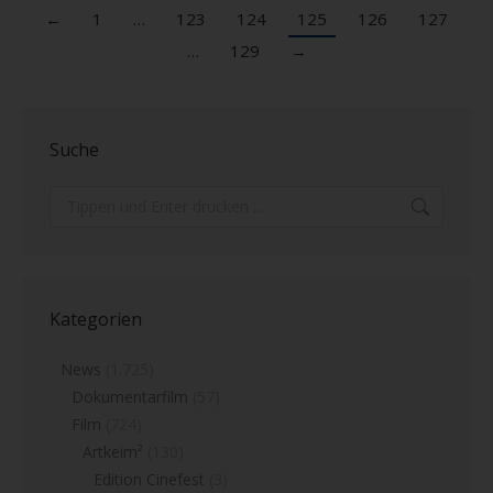
←
1
…
123
124
125
126
127
…
129
→
Suche
Search:
Kategorien
News
(1.725)
Dokumentarfilm
(57)
Film
(724)
Artkeim²
(130)
Edition Cinefest
(3)