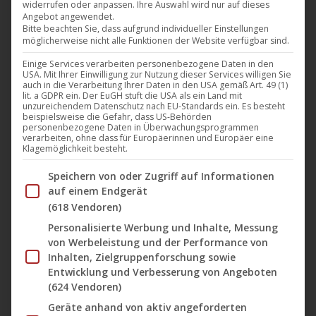
widerrufen oder anpassen. Ihre Auswahl wird nur auf dieses
Epidemie, die ein ländliches europäisches Dorf
Angebot angewendet.
verwüstet, versprechen die Schwestern Ayia und
Bitte beachten Sie, dass aufgrund individueller Einstellungen
möglicherweise nicht alle Funktionen der Website verfügbar sind.
Mirra ihrer sterbenden Mutter, sich bis ans Ende
Einige Services verarbeiten personenbezogene Daten in den
ihres Lebens zu kümmern. Als Mirra, die jüngere
USA. Mit Ihrer Einwilligung zur Nutzung dieser Services willigen Sie
Schwester, der Epidemie zum Opfer fällt, erkennt
auch in die Verarbeitung Ihrer Daten in den USA gemäß Art. 49 (1)
lit. a GDPR ein. Der EuGH stuft die USA als ein Land mit
Ayia in ihrer Verzweiflung, dass die Schulmedizin ihre
unzureichendem Datenschutz nach EU-Standards ein. Es besteht
beispielsweise die Gefahr, dass US-Behörden
Schwester nicht retten wird. Im Haus…
personenbezogene Daten in Überwachungsprogrammen
verarbeiten, ohne dass für Europäerinnen und Europäer eine
Klagemöglichkeit besteht.
Mehr lesen
Im Folgenden finden Sie eine Liste der Zwecke des IAB Tran
Speichern von oder Zugriff auf Informationen
auf einem Endgerät
(618 Vendoren)
Personalisierte Werbung und Inhalte, Messung
Okt.
von Werbeleistung und der Performance von
15
Inhalten, Zielgruppenforschung sowie
Entwicklung und Verbesserung von Angeboten
2015
(624 Vendoren)
Geräte anhand von aktiv angeforderten