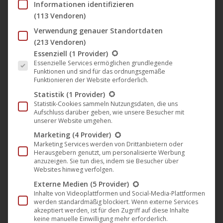
Informationen identifizieren
Kinostart von “HomeSick” (Darling
(113 Vendoren)
Berlin)
Verwendung genauer Standortdaten
Darling Berlin
,
Film
,
Kino
,
News
15. Oktober 2015
(213 Vendoren)
Es folgt eine Liste der Service-Gruppen, für die eine Einwil
Essenziell
(1 Provider)
Am 15. August veröffentlicht daredo media einen
Essenzielle Services ermöglichen grundlegende
neuen Thriller auf dem Label Darling Berlin:
Funktionen und sind für das ordnungsgemäße
Funktionieren der Website erforderlich.
„HomeSick“ erzählt die Geschichte von Jessica, einer
Statistik
(1 Provider)
ehrgeizigen Celloschülerin, die mit ihrem Freund
Statistik-Cookies sammeln Nutzungsdaten, die uns
Lorenz in eine neue Wohnung zieht. Wenn sie die
Aufschluss darüber geben, wie unsere Besucher mit
unserer Website umgehen.
ehrenvolle Einladung erhält, Deutschland in einem
Marketing
(4 Provider)
internationalen Wettbewerb für klassische Musik zu
Marketing Services werden von Drittanbietern oder
vertreten, scheint es ihre große Chance zu…
Herausgebern genutzt, um personalisierte Werbung
anzuzeigen. Sie tun dies, indem sie Besucher über
Mehr lesen
Websites hinweg verfolgen.
Externe Medien
(5 Provider)
Inhalte von Videoplattformen und Social-Media-Plattformen
werden standardmäßig blockiert. Wenn externe Services
akzeptiert werden, ist für den Zugriff auf diese Inhalte
keine manuelle Einwilligung mehr erforderlich.