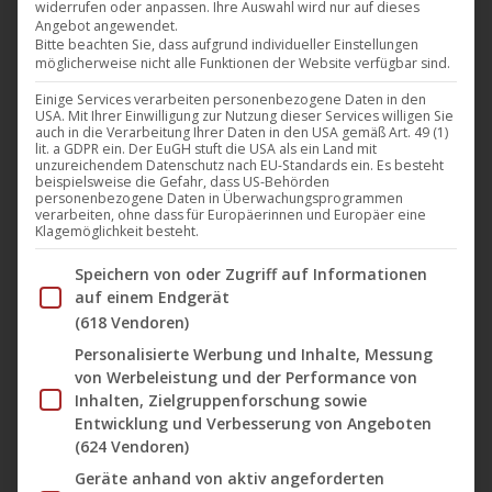
widerrufen oder anpassen. Ihre Auswahl wird nur auf dieses
ruhiges, scharf beobachtetes und prägnant inszeniertes
Angebot angewendet.
Psychodrama von
Zoltan Paul
in die Kinos. Schauplatz ist
Bitte beachten Sie, dass aufgrund individueller Einstellungen
möglicherweise nicht alle Funktionen der Website verfügbar sind.
der Shakespeare-Platz in Charlottenburg. Hier liegt das
Einige Services verarbeiten personenbezogene Daten in den
alte Westberlin im Sterben. Direkt um die Ecke wurde
USA. Mit Ihrer Einwilligung zur Nutzung dieser Services willigen Sie
auch in die Verarbeitung Ihrer Daten in den USA gemäß Art. 49 (1)
Benno Ohnesorg erschossen. Einen Steinwurf weiter
lit. a GDPR ein. Der EuGH stuft die USA als ein Land mit
halten am Bahnhof Zoo nur noch Regionalzüge. Die
unzureichendem Datenschutz nach EU-Standards ein. Es besteht
beispielsweise die Gefahr, dass US-Behörden
Generation des westdeutschen Wirtschaftswunders geht
personenbezogene Daten in Überwachungsprogrammen
verarbeiten, ohne dass für Europäerinnen und Europäer eine
hier in Rente und leckt seine Wunden. Vom Mauerfall vor 25
Klagemöglichkeit besteht.
Jahren sind die Menschen in den schneeweißen
Im Folgenden finden Sie eine Liste der Zwecke des IAB Tran
Speichern von oder Zugriff auf Informationen
Westberliner Hochhäusern zwischen Spielhallen und Asia-
auf einem Endgerät
Restaurants so weit entfernt wie von der Chinesischen
(618 Vendoren)
Mauer. Die Hochhäuser gegenüber der Deutschen Oper
Personalisierte Werbung und Inhalte, Messung
sind Sinnbild der untergegangenen Wohnmaschinen und
von Werbeleistung und der Performance von
Inhalten, Zielgruppenforschung sowie
der Lebensentwürfe ihrer Bewohner. Depression und
Entwicklung und Verbesserung von Angeboten
Einsamkeit leben hier Tür an Tür, zwischen Wilmersdorfer
(624 Vendoren)
Straße und Ernst-Reuter-Platz.
Geräte anhand von aktiv angeforderten