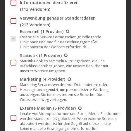
Informationen identifizieren
Am Shakespeare-Platz lebt Lorenz Fuchs, grandios
(113 Vendoren)
verkörpert von Burgtheater-Schauspieler Tilo Nest. Früh
Verwendung genauer Standortdaten
am Morgen schweift sein Blick über das Häusermeer in
(213 Vendoren)
Richtung Funkturm. Frühstück, der alltägliche Weg zur
Es folgt eine Liste der Service-Gruppen, für die eine Einwil
Essenziell
(1 Provider)
Arbeit. Seine Firma ist das kalkulierte Opfer von
Essenzielle Services ermöglichen grundlegende
menschenverachtenden Konzernstrategien. Der
Funktionen und sind für das ordnungsgemäße
Funktionieren der Website erforderlich.
Buchhalter muss Arbeitsplätze abwickeln. Fuchs wird als
Statistik
(1 Provider)
Letzter vom sinkenden Schiff gestoßen. Zwischen
Statistik-Cookies sammeln Nutzungsdaten, die uns
Panikattacken und Selbstmitleid macht sein zynischer Chef
Aufschluss darüber geben, wie unsere Besucher mit
unserer Website umgehen.
(
Charly Hübner
) seinem Buchhalter ein Angebot, das ihn
Marketing
(4 Provider)
noch tiefer in den Abgrund treibt!
Marketing Services werden von Drittanbietern oder
Herausgebern genutzt, um personalisierte Werbung
„AMOK – Hansi geht’s gut“
ist ein Psychodrama über Zeit,
anzuzeigen. Sie tun dies, indem sie Besucher über
Websites hinweg verfolgen.
die qualvoll auf der Fahrt zum Lebensabend stehen
geblieben ist und keine Perspektiven mehr findet. Ein Film
Externe Medien
(5 Provider)
Inhalte von Videoplattformen und Social-Media-Plattformen
über den inneren Druck, der zu falschen Entscheidungen
werden standardmäßig blockiert. Wenn externe Services
führt und der dann nur noch explodieren kann. In
akzeptiert werden, ist für den Zugriff auf diese Inhalte
keine manuelle Einwilligung mehr erforderlich.