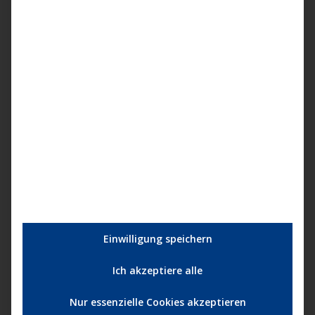
Einwilligung speichern
Ich akzeptiere alle
Nur essenzielle Cookies akzeptieren
Kategorien:
Darling Berlin
,
Film
,
Kino
,
News
,
Verleih