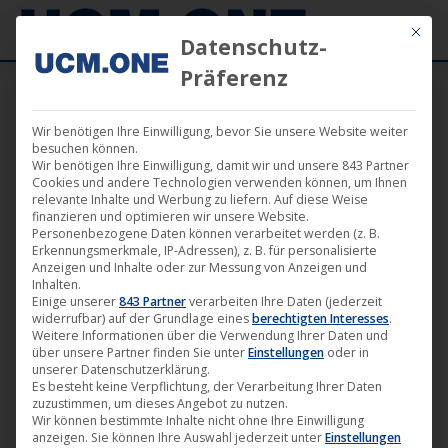
Mit die
Datenschutz-
Präferenz
Wir benötigen Ihre Einwilligung, bevor Sie unsere Website weiter
AMOK – Hansi geht´s gut
besuchen können.
Wir benötigen Ihre Einwilligung, damit wir und unsere 843 Partner
Cookies und andere Technologien verwenden können, um Ihnen
relevante Inhalte und Werbung zu liefern. Auf diese Weise
finanzieren und optimieren wir unsere Website.
Personenbezogene Daten können verarbeitet werden (z. B.
Erkennungsmerkmale, IP-Adressen), z. B. für personalisierte
Anzeigen und Inhalte oder zur Messung von Anzeigen und
Sep.
Inhalten.
2
Einige unserer
843 Partner
verarbeiten Ihre Daten (jederzeit
widerrufbar) auf der Grundlage eines
berechtigten Interesses
.
2015
Weitere Informationen über die Verwendung Ihrer Daten und
über unsere Partner finden Sie unter
Einstellungen
oder in
unserer Datenschutzerklärung.
Es besteht keine Verpflichtung, der Verarbeitung Ihrer Daten
zuzustimmen, um dieses Angebot zu nutzen.
Wir können bestimmte Inhalte nicht ohne Ihre Einwilligung
Mit
„AMOK – Hansi geht’s gut“
kommt am 28. Mai 2015 ein
anzeigen. Sie können Ihre Auswahl jederzeit unter
Einstellungen