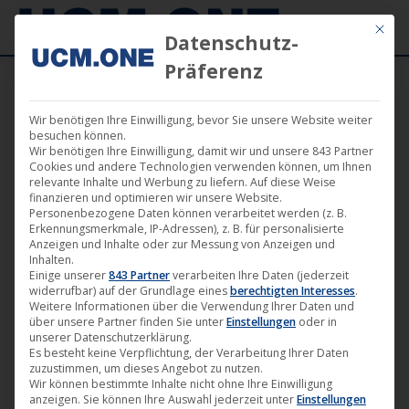
Mit die
Datenschutz-
Präferenz
Wir benötigen Ihre Einwilligung, bevor Sie unsere Website weiter
19. September 2015
besuchen können.
Wir benötigen Ihre Einwilligung, damit wir und unsere 843 Partner
Cookies und andere Technologien verwenden können, um Ihnen
relevante Inhalte und Werbung zu liefern. Auf diese Weise
finanzieren und optimieren wir unsere Website.
Personenbezogene Daten können verarbeitet werden (z. B.
Erkennungsmerkmale, IP-Adressen), z. B. für personalisierte
Anzeigen und Inhalte oder zur Messung von Anzeigen und
Inhalten.
Einige unserer
843 Partner
verarbeiten Ihre Daten (jederzeit
widerrufbar) auf der Grundlage eines
berechtigten Interesses
.
Weitere Informationen über die Verwendung Ihrer Daten und
über unsere Partner finden Sie unter
Einstellungen
oder in
unserer Datenschutzerklärung.
Es besteht keine Verpflichtung, der Verarbeitung Ihrer Daten
zuzustimmen, um dieses Angebot zu nutzen.
Darling Berlin beim „San Sebastián
Wir können bestimmte Inhalte nicht ohne Ihre Einwilligung
anzeigen. Sie können Ihre Auswahl jederzeit unter
Einstellungen
International Film Festival 2015“