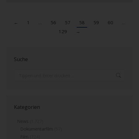
←
1
…
56
57
58
59
60
…
129
→
Suche
Search:
Kategorien
News
(1.727)
Dokumentarfilm
(57)
Film
(724)