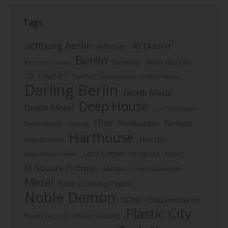
Tags
Artkeim²
achtung berlin
Arthouse
Berlin
Boris Brejcha
Berlinale
Before the Dawn
CiNENET
CD
Classic Movie
CiNENET Deutschland
Darling Berlin
Death Metal
Deep House
Death Metal
Der Dritte Raum
Film
Finnland
Filmklassiker
Doom Metal
Festival
Harthouse
Horror
Hardtrance
Lana Cooper
M-Square Classics
Kaunis Kuolematon
M-Square Pictures
Martina Schöne-Radunski
Metal
Mole Listening Pearls
Noble Demon
NONFY Documentaries
Plastic City
Noom Records
Philipp Eichholtz