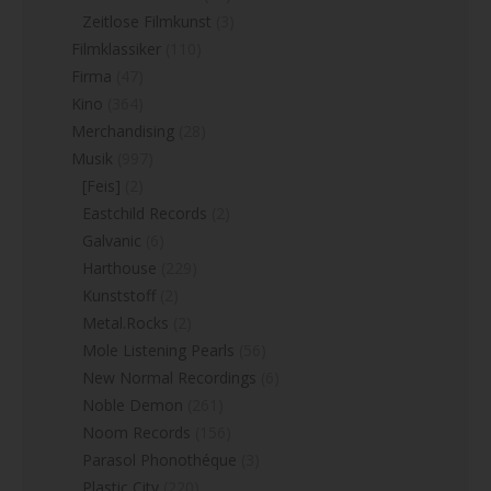
Zeitlose Filmkunst
(3)
Filmklassiker
(110)
Firma
(47)
Kino
(364)
Merchandising
(28)
Musik
(997)
[Feis]
(2)
Eastchild Records
(2)
Galvanic
(6)
Harthouse
(229)
Kunststoff
(2)
Metal.Rocks
(2)
Mole Listening Pearls
(56)
New Normal Recordings
(6)
Noble Demon
(261)
Noom Records
(156)
Parasol Phonothéque
(3)
Plastic City
(220)