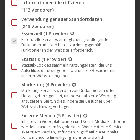
Informationen identifizieren
🎵 Sin Plomo veröffentlicht
(113 Vendoren)
„Summer EP“ auf Plastic City
Verwendung genauer Standortdaten
Suburbia
(213 Vendoren)
Musik
,
News
,
Plastic City
,
Plastic City Suburbia
22. Juli 2022
Es folgt eine Liste der Service-Gruppen, für die eine Einwil
Essenziell
(1 Provider)
Essenzielle Services ermöglichen grundlegende
Das neue Album von Sin Plomo „Moving Elements“
Funktionen und sind für das ordnungsgemäße
Funktionieren der Website erforderlich.
auf Plastic City Suburbia, welches am 12. August
Statistik
(1 Provider)
.2022 veröffentlicht wird, ist ein phantastisches
Statistik-Cookies sammeln Nutzungsdaten, die uns
90minütiges Meisterwerk zwischen Ambient,
Aufschluss darüber geben, wie unsere Besucher mit
unserer Website umgehen.
Reggae-Feeling und House Music. Auf der „Summer
Marketing
(4 Provider)
EP“ versammeln sich die drei Tracks des kommenden
Marketing Services werden von Drittanbietern oder
Albums, die mit der höchsten Stufe mit Energie
Herausgebern genutzt, um personalisierte Werbung
anzuzeigen. Sie tun dies, indem sie Besucher über
aufgepumpt sind. „High in the House“…
Websites hinweg verfolgen.
Mehr lesen
Externe Medien
(5 Provider)
Inhalte von Videoplattformen und Social-Media-Plattformen
werden standardmäßig blockiert. Wenn externe Services
akzeptiert werden, ist für den Zugriff auf diese Inhalte
keine manuelle Einwilligung mehr erforderlich.