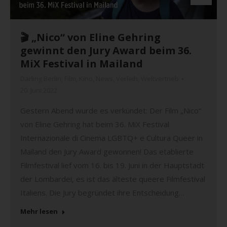
🎬 „Nico“ von Eline Gehring
gewinnt den Jury Award beim 36.
MiX Festival in Mailand
Darling Berlin
,
Film
,
Kino
,
News
,
Verleih
,
Weltvertrieb
20. Juni 2022
Gestern Abend wurde es verkündet: Der Film „Nico“
von Eline Gehring hat beim 36. MiX Festival
Internazionale di Cinema LGBTQ+ e Cultura Queer in
Mailand den Jury Award gewonnen! Das etablierte
Filmfestival lief vom 16. bis 19. Juni in der Hauptstadt
der Lombardei, es ist das älteste queere Filmfestival
Italiens. Die Jury begründet ihre Entscheidung…
Mehr lesen