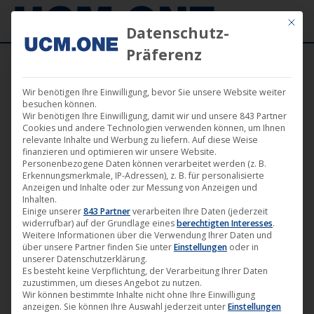
Mit die
Datenschutz-
Präferenz
Wir benötigen Ihre Einwilligung, bevor Sie unsere Website weiter
besuchen können.
Wir benötigen Ihre Einwilligung, damit wir und unsere 843 Partner
Juli
Cookies und andere Technologien verwenden können, um Ihnen
22
relevante Inhalte und Werbung zu liefern. Auf diese Weise
finanzieren und optimieren wir unsere Website.
Personenbezogene Daten können verarbeitet werden (z. B.
2022
Erkennungsmerkmale, IP-Adressen), z. B. für personalisierte
Anzeigen und Inhalte oder zur Messung von Anzeigen und
Inhalten.
Einige unserer
843 Partner
verarbeiten Ihre Daten (jederzeit
🎵 „Boris Brejcha – Club Vibes (Part
widerrufbar) auf der Grundlage eines
berechtigten Interesses
.
01)“ [Harthouse] ab heute überall
Weitere Informationen über die Verwendung Ihrer Daten und
über unsere Partner finden Sie unter
Einstellungen
oder in
erhältlich
unserer Datenschutzerklärung.
Es besteht keine Verpflichtung, der Verarbeitung Ihrer Daten
Musik
,
News
,
Harthouse
22. Juli 2022
zuzustimmen, um dieses Angebot zu nutzen.
Wir können bestimmte Inhalte nicht ohne Ihre Einwilligung
Vor gut 15 Jahren erschien auf Harthouse die erste
anzeigen. Sie können Ihre Auswahl jederzeit unter
Einstellungen