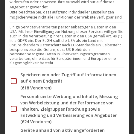
widerrufen oder anpassen. Ihre Auswahl wird nur auf dieses
EP eines damals 25jährigen Ludwigshafeners,
Angebot angewendet.
dessen Karriere danach schnell durch die Decke ging,
Bitte beachten Sie, dass aufgrund individueller Einstellungen
möglicherweise nicht alle Funktionen der Website verfügbar sind.
Heute gehört er weltweit zu den bekanntesten und
Einige Services verarbeiten personenbezogene Daten in den
erfolgreichsten Techno Produzenten und Künstlern.
USA. Mit Ihrer Einwilligung zur Nutzung dieser Services willigen Sie
Zeit für Boris Brejcha die Discografie auf des
auch in die Verarbeitung Ihrer Daten in den USA gemäß Art. 49 (1)
lit. a GDPR ein. Der EuGH stuft die USA als ein Land mit
Labels Harthouse mit weiteren Veröffentlichungen
unzureichendem Datenschutz nach EU-Standards ein. Es besteht
beispielsweise die Gefahr, dass US-Behörden
von ihm zu bereichern. Am Freitag, den 22.…
personenbezogene Daten in Überwachungsprogrammen
verarbeiten, ohne dass für Europäerinnen und Europäer eine
Klagemöglichkeit besteht.
Mehr lesen
Im Folgenden finden Sie eine Liste der Zwecke des IAB Tran
Speichern von oder Zugriff auf Informationen
auf einem Endgerät
(618 Vendoren)
Personalisierte Werbung und Inhalte, Messung
Juli
von Werbeleistung und der Performance von
22
Inhalten, Zielgruppenforschung sowie
Entwicklung und Verbesserung von Angeboten
2022
(624 Vendoren)
Geräte anhand von aktiv angeforderten