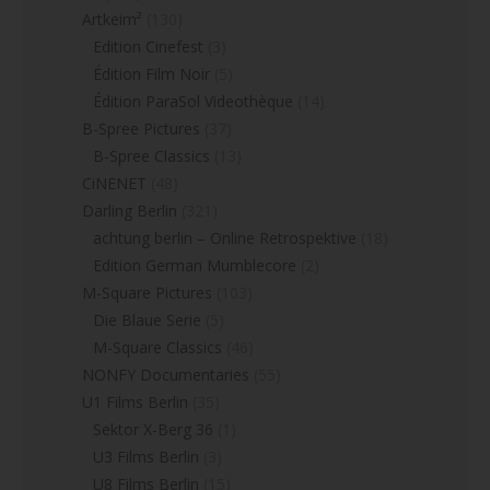
Artkeim²
(130)
Edition Cinefest
(3)
Édition Film Noir
(5)
Édition ParaSol Videothèque
(14)
B-Spree Pictures
(37)
B-Spree Classics
(13)
CiNENET
(48)
Darling Berlin
(321)
achtung berlin – Online Retrospektive
(18)
Edition German Mumblecore
(2)
M-Square Pictures
(103)
Die Blaue Serie
(5)
M-Square Classics
(46)
NONFY Documentaries
(55)
U1 Films Berlin
(35)
Sektor X-Berg 36
(1)
U3 Films Berlin
(3)
U8 Films Berlin
(15)