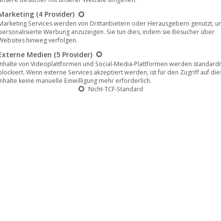
2025
Marketing
(4 Provider)
Marketing Services werden von Drittanbietern oder Herausgebern genutzt, u
personalisierte Werbung anzuzeigen. Sie tun dies, indem sie Besucher über
Websites hinweg verfolgen.
Externe Medien
(5 Provider)
Inhalte von Videoplattformen und Social-Media-Plattformen werden standar
blockiert. Wenn externe Services akzeptiert werden, ist für den Zugriff auf di
Inhalte keine manuelle Einwilligung mehr erforderlich.
Nicht-TCF-Standard
te bei CiNENET auf englisch zu sehen
enhängende, moderne Western-Saga in drei
däre Gesetzeshüter – die berühmten Three Guardsmen
der Geburt ihrer Legende bis hin zu einer letzten,
tier Justice, staubigen Trails und unerbittlichen