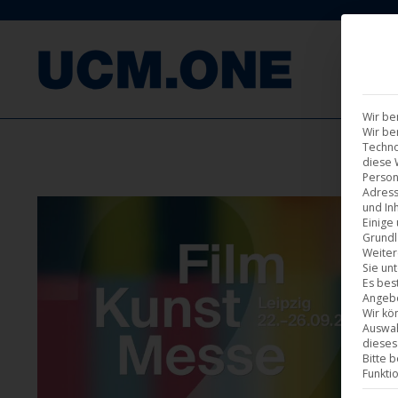
F
Wir be
Wir be
Techno
diese 
Person
Adress
und Inh
Einige
Grundl
Weiter
Sie un
Es bes
Angebo
Wir kö
Auswah
dieses
Bitte 
Funkti