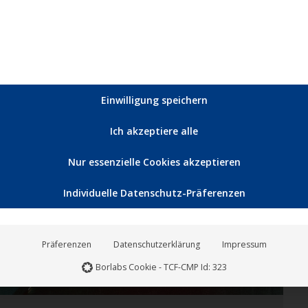
rm für Felix Kowalskis unverwechselbare Mischung aus
Antrieb. Die vier Tracks der…
Einwilligung speichern
Ich akzeptiere alle
Sep.
5
Nur essenzielle Cookies akzeptieren
2025
Individuelle Datenschutz-Präferenzen
Präferenzen
Datenschutzerklärung
Impressum
Borlabs Cookie - TCF-CMP Id: 323