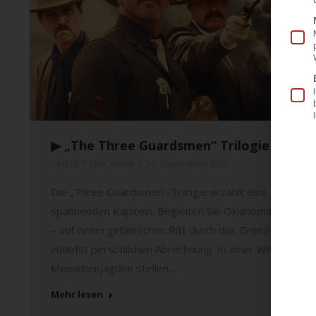
▶︎ „The Three Guardsmen“ Trilogie ab heu
CiNENET
,
Film
,
News
14. September 2025
Die „Three Guardsmen“-Trilogie erzählt eine zusamm
spannenden Kapiteln. Begleiten Sie Oklahomas legen
– auf ihrem gefährlichen Ritt durch das Grenzland: von 
zutiefst persönlichen Abrechnung. In einer Welt aus Fron
Menschenjagden stellen…
Mehr lesen