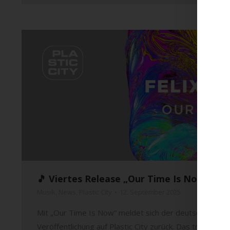
🎵 Viertes Release „Our Time Is Now“ von 
Musik
,
News
,
Plastic City
12. September 2025
Mit „Our Time Is Now“ meldet sich der deutsche Produz
Veröffentlichung auf Plastic City zurück. Das traditions