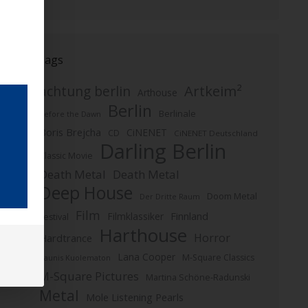
Tags
Artkeim²
achtung berlin
Arthouse
Berlin
Berlinale
Before the Dawn
Boris Brejcha
CiNENET
CD
CiNENET Deutschland
Darling Berlin
Classic Movie
Death Metal
Death Metal
Deep House
Doom Metal
Der Dritte Raum
Film
Finnland
Filmklassiker
Festival
Harthouse
Horror
Hardtrance
Lana Cooper
M-Square Classics
Kaunis Kuolematon
M-Square Pictures
Martina Schöne-Radunski
Metal
Mole Listening Pearls