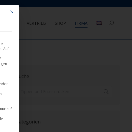
Mit diesem Button wird der Dialog geschlossen. Seine Funktionalität ist 
AGEMENT
VERTRIEB
SHOP
FIRMA
Search:
re
. Auf
P-
eigen
Suche
inden
Search:
es
nur auf
le
Kategorien