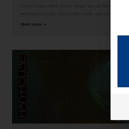
Deep House steht, bietet erneut die perfekte Plattfo
warmen Grooves, emotionaler Tiefe und rhythmischem 
Mehr lesen