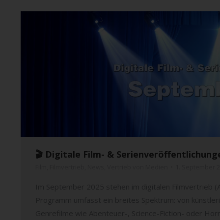
🎬 Digitale Film- & Serienveröffentlichu
Film
,
Filmvertrieb
,
News
,
Vertrieb von Medien
1. September 
Im September 2025 stehen im digitalen Filmvertrieb (
Programm umfasst ein breites Spektrum: von künstle
Genrefilme wie Abenteuer-, Science-Fiction- oder Horro