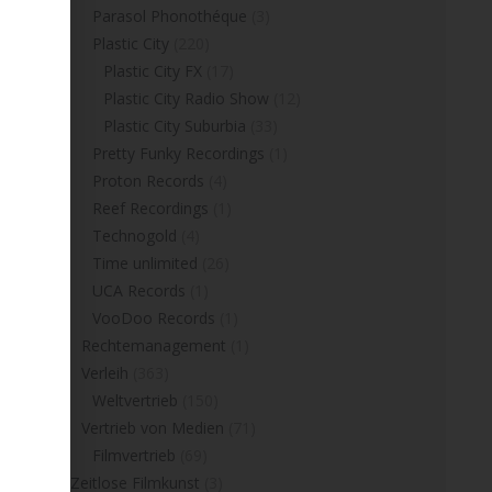
Parasol Phonothéque
(3)
Plastic City
(220)
Plastic City FX
(17)
Plastic City Radio Show
(12)
Plastic City Suburbia
(33)
Pretty Funky Recordings
(1)
Proton Records
(4)
Reef Recordings
(1)
Technogold
(4)
Time unlimited
(26)
UCA Records
(1)
VooDoo Records
(1)
Rechtemanagement
(1)
Verleih
(363)
Weltvertrieb
(150)
Vertrieb von Medien
(71)
Filmvertrieb
(69)
Zeitlose Filmkunst
(3)