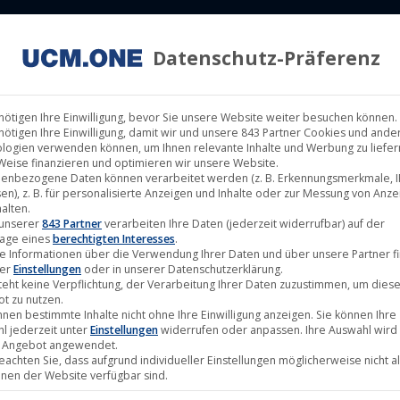
Datenschutz-Präferenz
ILM LABELS
KINOVERLEIH
MUSIK LABELS
RECHTEMAN
nötigen Ihre Einwilligung, bevor Sie unsere Website weiter besuchen können.
nötigen Ihre Einwilligung, damit wir und unsere 843 Partner Cookies und ande
logien verwenden können, um Ihnen relevante Inhalte und Werbung zu liefern
Weise finanzieren und optimieren wir unsere Website.
enbezogene Daten können verarbeitet werden (z. B. Erkennungsmerkmale, I
en), z. B. für personalisierte Anzeigen und Inhalte oder zur Messung von Anz
alten.
Sep.
 unserer
843 Partner
verarbeiten Ihre Daten (jederzeit widerrufbar) auf der
age eines
berechtigten Interesses
.
22
e Informationen über die Verwendung Ihrer Daten und über unsere Partner f
ter
Einstellungen
oder in unserer Datenschutzerklärung.
2025
teht keine Verpflichtung, der Verarbeitung Ihrer Daten zuzustimmen, um dies
t zu nutzen.
nnen bestimmte Inhalte nicht ohne Ihre Einwilligung anzeigen. Sie können Ihre
l jederzeit unter
Einstellungen
widerrufen oder anpassen. Ihre Auswahl wird 
 Angebot angewendet.
beachten Sie, dass aufgrund individueller Einstellungen möglicherweise nicht al
onen der Website verfügbar sind.