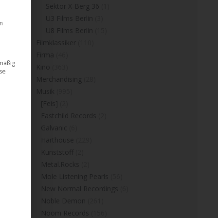
Sektor X-Berg 36
(1)
U3 Films Berlin
(3)
m
U8 Films Berlin
(15)
Filmklassiker
(110)
Firma
(46)
dmäßig
Kino
(363)
ese
Merchandising
(28)
Musik
(995)
[Feis]
(2)
Eastchild Records
(2)
Galvanic
(6)
Harthouse
(229)
Kunststoff
(2)
Metal.Rocks
(2)
Mole Listening Pearls
(56)
New Normal Recordings
(6)
Noble Demon
(261)
Noom Records
(156)