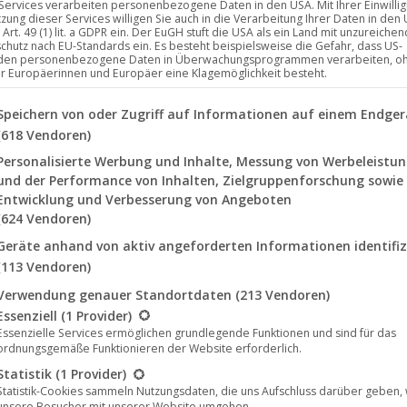
 Services verarbeiten personenbezogene Daten in den USA. Mit Ihrer Einwilli
tzung dieser Services willigen Sie auch in die Verarbeitung Ihrer Daten in den
Art. 49 (1) lit. a GDPR ein. Der EuGH stuft die USA als ein Land mit unzureich
chutz nach EU-Standards ein. Es besteht beispielsweise die Gefahr, dass US-
lme auf der Filmkunstmesse Leipzig 2025
den personenbezogene Daten in Überwachungsprogrammen verarbeiten, o
ür Europäerinnen und Europäer eine Klagemöglichkeit besteht.
lgenden finden Sie eine Liste der Zwecke des IAB Transparency a
Speichern von oder Zugriff auf Informationen auf einem Endger
Branchentreffen für Kinobetreiber*innen,
(618 Vendoren)
räsentiert vom 22. bis 26. September 2025 die Vielfalt
Personalisierte Werbung und Inhalte, Messung von Werbeleistu
mkunstmesse Leipzig 2025 stellt UCM.ONE zwei neue
und der Performance von Inhalten, Zielgruppenforschung sowie
oming-Of-Age-Komödie „Nulpen“ von Sorina Gajewski und
Entwicklung und Verbesserung von Angeboten
(624 Vendoren)
Geräte anhand von aktiv angeforderten Informationen identifiz
(113 Vendoren)
Verwendung genauer Standortdaten
(213 Vendoren)
lgt eine Liste der Service-Gruppen, für die eine Einwilligung erte
Essenziell
(1 Provider)
Essenzielle Services ermöglichen grundlegende Funktionen und sind für das
ordnungsgemäße Funktionieren der Website erforderlich.
Sep.
Statistik
(1 Provider)
14
Statistik-Cookies sammeln Nutzungsdaten, die uns Aufschluss darüber geben,
unsere Besucher mit unserer Website umgehen.