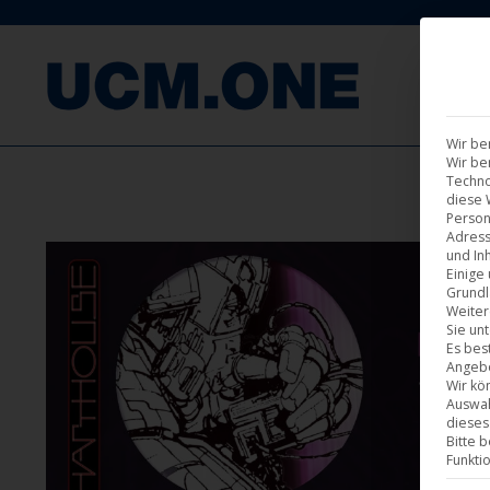
F
Wir be
Wir be
Techno
diese 
Person
Adress
und Inh
Einige
Grundl
Weiter
Sie un
Es bes
Angebo
Wir kö
Auswah
dieses
Bitte 
Funkti