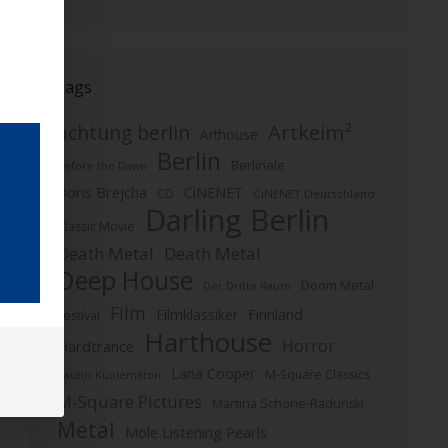
Tags
Artkeim²
achtung berlin
Arthouse
Berlin
Berlinale
Before the Dawn
Boris Brejcha
CiNENET
CD
CiNENET Deutschland
Darling Berlin
Classic Movie
Death Metal
Death Metal
Deep House
Doom Metal
Der Dritte Raum
Film
Finnland
Filmklassiker
Festival
Harthouse
Horror
Hardtrance
Lana Cooper
M-Square Classics
Kaunis Kuolematon
M-Square Pictures
Martina Schöne-Radunski
Metal
Mole Listening Pearls