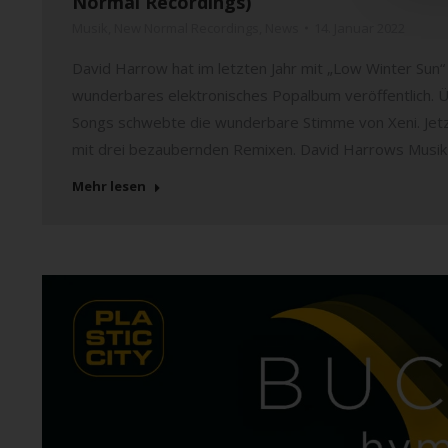
Normal Recordings)
Musik
,
New Normal Recordings
,
News
14. Januar 2022
David Harrow hat im letzten Jahr mit „Low Winter Sun“
wunderbares elektronisches Popalbum veröffentlich.
Songs schwebte die wunderbare Stimme von Xeni. Jetzt
mit drei bezaubernden Remixen. David Harrows Musik
Mehr lesen