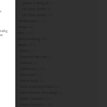
Sektor X-Berg 36
(1)
U3 Films Berlin
(3)
m
U8 Films Berlin
(15)
Filmklassiker
(110)
Firma
(46)
dmäßig
Kino
(363)
ese
Merchandising
(28)
Musik
(995)
[Feis]
(2)
Eastchild Records
(2)
Galvanic
(6)
Harthouse
(229)
Kunststoff
(2)
Metal.Rocks
(2)
Mole Listening Pearls
(56)
New Normal Recordings
(6)
Noble Demon
(261)
Noom Records
(156)