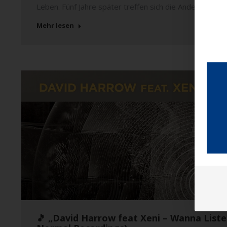
Leben. Fünf Jahre später treffen sich die Anderen noc
Mehr lesen
🎵 „David Harrow feat Xeni – Wanna Liste