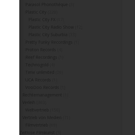
Parasol Phonothéque
(3)
Plastic City
(220)
Plastic City FX
(17)
Plastic City Radio Show
(12)
Plastic City Suburbia
(33)
Pretty Funky Recordings
(1)
Proton Records
(4)
Reef Recordings
(1)
Technogold
(4)
Time unlimited
(26)
UCA Records
(1)
VooDoo Records
(1)
Rechtemanagement
(1)
Verleih
(363)
Weltvertrieb
(150)
Vertrieb von Medien
(71)
Filmvertrieb
(69)
Zeitlose Filmkunst
(3)