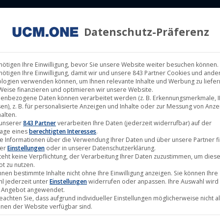
Datenschutz-Präferenz
ILM LABELS
KINOVERLEIH
MUSIK LABELS
RECHTEMAN
nötigen Ihre Einwilligung, bevor Sie unsere Website weiter besuchen können.
nötigen Ihre Einwilligung, damit wir und unsere 843 Partner Cookies und ande
logien verwenden können, um Ihnen relevante Inhalte und Werbung zu liefern
Weise finanzieren und optimieren wir unsere Website.
enbezogene Daten können verarbeitet werden (z. B. Erkennungsmerkmale, I
en), z. B. für personalisierte Anzeigen und Inhalte oder zur Messung von Anz
alten.
Jan.
 unserer
843 Partner
verarbeiten Ihre Daten (jederzeit widerrufbar) auf der
age eines
berechtigten Interesses
.
21
e Informationen über die Verwendung Ihrer Daten und über unsere Partner f
ter
Einstellungen
oder in unserer Datenschutzerklärung.
2022
teht keine Verpflichtung, der Verarbeitung Ihrer Daten zuzustimmen, um dies
t zu nutzen.
nnen bestimmte Inhalte nicht ohne Ihre Einwilligung anzeigen. Sie können Ihre
l jederzeit unter
Einstellungen
widerrufen oder anpassen. Ihre Auswahl wird 
 Angebot angewendet.
beachten Sie, dass aufgrund individueller Einstellungen möglicherweise nicht al
onen der Website verfügbar sind.