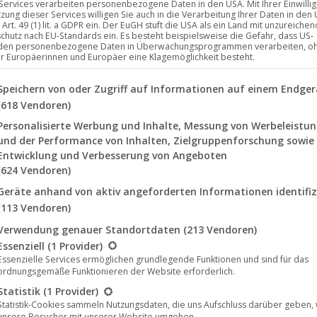
 Services verarbeiten personenbezogene Daten in den USA. Mit Ihrer Einwilli
tzung dieser Services willigen Sie auch in die Verarbeitung Ihrer Daten in den
Art. 49 (1) lit. a GDPR ein. Der EuGH stuft die USA als ein Land mit unzureich
chutz nach EU-Standards ein. Es besteht beispielsweise die Gefahr, dass US-
 Harthouse erhältlich
den personenbezogene Daten in Überwachungsprogrammen verarbeiten, o
ür Europäerinnen und Europäer eine Klagemöglichkeit besteht.
lgenden finden Sie eine Liste der Zwecke des IAB Transparency a
Speichern von oder Zugriff auf Informationen auf einem Endger
gieriegel-Doppelpack. Wer sich diese zwei neuen Tracks
(618 Vendoren)
rch den Park oder packt noch ein paar Kilotonnen mehr
Personalisierte Werbung und Inhalte, Messung von Werbeleistu
ngen durch. Ein Orkan fegt durch die Hörgänge, es
und der Performance von Inhalten, Zielgruppenforschung sowie
Entwicklung und Verbesserung von Angeboten
(624 Vendoren)
Geräte anhand von aktiv angeforderten Informationen identifiz
(113 Vendoren)
Verwendung genauer Standortdaten
(213 Vendoren)
lgt eine Liste der Service-Gruppen, für die eine Einwilligung erte
Essenziell
(1 Provider)
Jan.
Essenzielle Services ermöglichen grundlegende Funktionen und sind für das
ordnungsgemäße Funktionieren der Website erforderlich.
21
Statistik
(1 Provider)
2022
Statistik-Cookies sammeln Nutzungsdaten, die uns Aufschluss darüber geben,
unsere Besucher mit unserer Website umgehen.