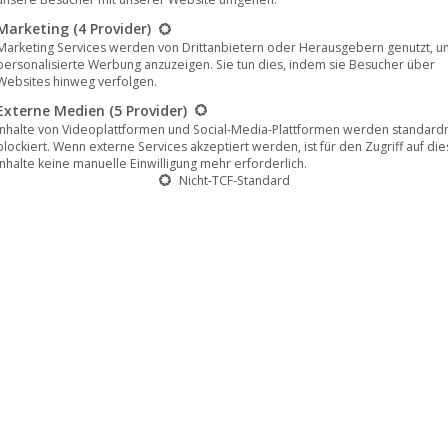
Marketing
(4 Provider)
Marketing Services werden von Drittanbietern oder Herausgebern genutzt, u
personalisierte Werbung anzuzeigen. Sie tun dies, indem sie Besucher über
Websites hinweg verfolgen.
Externe Medien
(5 Provider)
Inhalte von Videoplattformen und Social-Media-Plattformen werden standar
blockiert. Wenn externe Services akzeptiert werden, ist für den Zugriff auf di
Inhalte keine manuelle Einwilligung mehr erforderlich.
zzly 2: Revenge“, mit George Clooney, Laura
Nicht-TCF-Standard
Januar 2022
 2: Revenge“, der mit den damals noch nahezu
heen aufwarten kann – und einem riesigen Grizzly! –
lm in Deutschland auf dem Filmlabel U3 Films Berlin.
isseurs André Szöts ist…