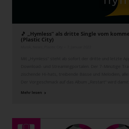
🎵 „Hymless“ als dritte Single vom komm
(Plastic City)
Musik
,
News
,
Plastic City
7. Januar 2022
Mit „Hymless“ steht ab sofort der dritte und letzte 
Download- und Streamingportalen. Der 7-Minütige Trac
zischende Hi-hats, treibende Bässe und Melodien, all
Der Vorgeschmack auf das Album „Restart“ wird damit
Mehr lesen