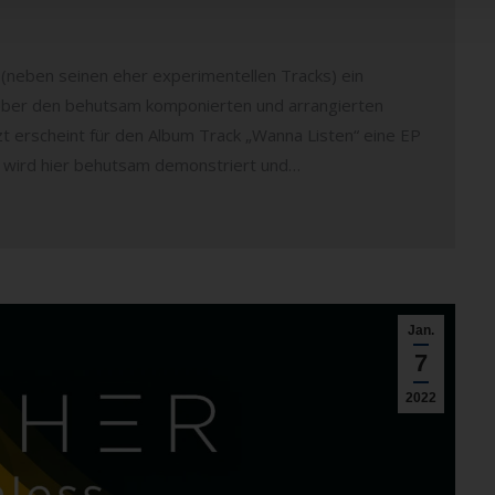
 (neben seinen eher experimentellen Tracks) ein
 Über den behutsam komponierten und arrangierten
 erscheint für den Album Track „Wanna Listen“ eine EP
 wird hier behutsam demonstriert und…
Jan.
7
2022