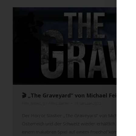
🎬 „The Graveyard“ von Michael Feifer auf
Film
,
News
,
U1 Films Berlin
14. Januar 2022
Der Horror Slasher „The Graveyard“ von Michael Feifer 
Österreich und der Schweiz wieder erhältlich. Inhalt: 
einem makabren Spiel auf einem Friedhof kommt einer