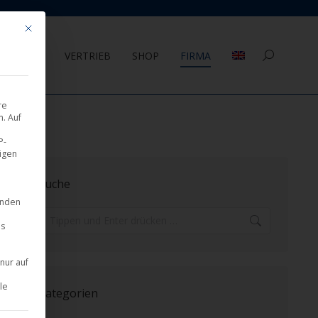
Mit diesem Button wird der Dialog geschlossen. Seine Funktionalität ist 
AGEMENT
VERTRIEB
SHOP
FIRMA
Search:
re
. Auf
P-
eigen
Suche
inden
Search:
es
nur auf
le
Kategorien