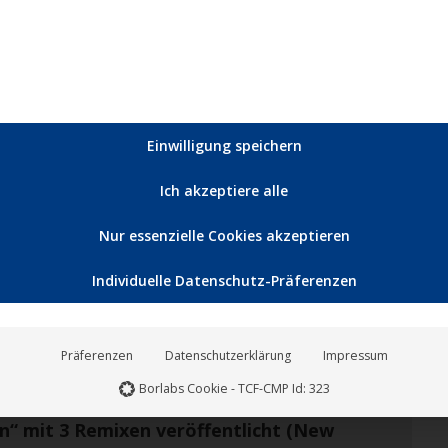
hmal…
Einwilligung speichern
Jan.
14
Ich akzeptiere alle
2022
Nur essenzielle Cookies akzeptieren
Individuelle Datenschutz-Präferenzen
Präferenzen
Datenschutzerklärung
Impressum
Borlabs Cookie - TCF-CMP Id: 323
n“ mit 3 Remixen veröffentlicht (New