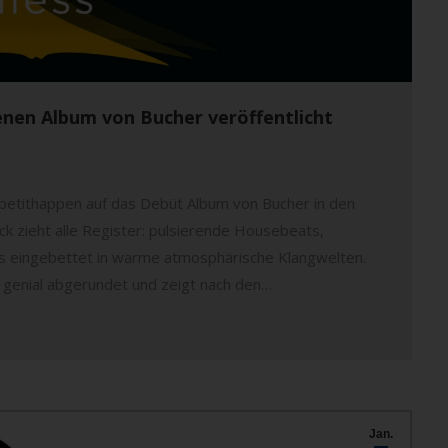
enen Album von Bucher veröffentlicht
Appetithappen auf das Debüt Album von Bucher in den
k zieht alle Register: pulsierende Housebeats,
es eingebettet in warme atmosphärische Klangwelten.
 genial abgerundet und zeigt nach den…
Jan.