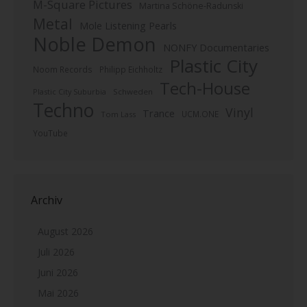
M-Square Pictures
Martina Schöne-Radunski
Metal
Mole Listening Pearls
Noble Demon
NONFY Documentaries
Plastic City
Noom Records
Philipp Eichholtz
Tech-House
Plastic City Suburbia
Schweden
Techno
Vinyl
Trance
UCM.ONE
Tom Lass
YouTube
Archiv
August 2026
Juli 2026
Juni 2026
Mai 2026