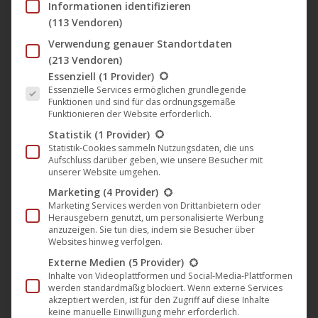
Informationen identifizieren
(113 Vendoren)
Verwendung genauer Standortdaten
▶︎ „Silvester 2025“ Playlist bei
(213 Vendoren)
CiNENET Deutschland
Es folgt eine Liste der Service-Gruppen, für die eine Einwil
Essenziell
(1 Provider)
CiNENET
,
Film
,
News
28. Dezember 2025
Essenzielle Services ermöglichen grundlegende
Funktionen und sind für das ordnungsgemäße
Pünktlich zum Jahreswechsel ist jetzt auf dem
Funktionieren der Website erforderlich.
YouTube-Kanal CiNENET Deutschland eine spezielle
Statistik
(1 Provider)
Statistik-Cookies sammeln Nutzungsdaten, die uns
„Silvester 2025“ Playlist zu finden. Mit dabei sind u.a.
Aufschluss darüber geben, wie unsere Besucher mit
die Filmklassiker „Die Uhr des Grauens“ sowie
unserer Website umgehen.
“Wollen Sie mit mir tanzen?” mit Brigitte Bardot, die
Marketing
(4 Provider)
Marketing Services werden von Drittanbietern oder
Thriller „Josie – Gefährliche Begegnung“ mit Sophie
Herausgebern genutzt, um personalisierte Werbung
Turner und „Milano Kaliber 9“ mit Mario Adorf, Action-
anzuzeigen. Sie tun dies, indem sie Besucher über
Websites hinweg verfolgen.
Filme wie „Viking Blood“, „Die…
Externe Medien
(5 Provider)
Mehr lesen
Inhalte von Videoplattformen und Social-Media-Plattformen
werden standardmäßig blockiert. Wenn externe Services
akzeptiert werden, ist für den Zugriff auf diese Inhalte
keine manuelle Einwilligung mehr erforderlich.