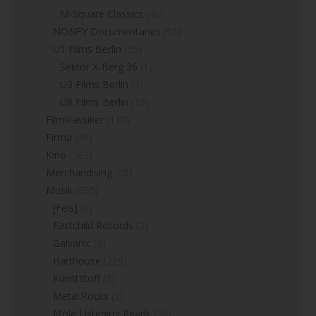
M-Square Classics
(46)
NONFY Documentaries
(55)
U1 Films Berlin
(35)
Sektor X-Berg 36
(1)
U3 Films Berlin
(3)
U8 Films Berlin
(15)
Filmklassiker
(110)
Firma
(46)
Kino
(363)
Merchandising
(28)
Musik
(995)
[Feis]
(2)
Eastchild Records
(2)
Galvanic
(6)
Harthouse
(229)
Kunststoff
(2)
Metal.Rocks
(2)
Mole Listening Pearls
(56)