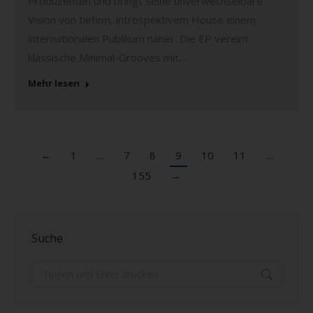
Produzenten und bringt seine unverwechselbare
Vision von tiefem, introspektivem House einem
internationalen Publikum näher. Die EP vereint
klassische Minimal-Grooves mit…
Mehr lesen
←
1
…
7
8
9
10
11
…
155
→
Suche
Search: