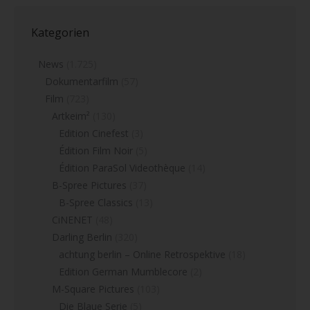
Kategorien
News
(1.725)
Dokumentarfilm
(57)
Film
(723)
Artkeim²
(130)
Edition Cinefest
(3)
Édition Film Noir
(5)
Édition ParaSol Videothèque
(14)
B-Spree Pictures
(37)
B-Spree Classics
(13)
CiNENET
(48)
Darling Berlin
(320)
achtung berlin – Online Retrospektive
(18)
Edition German Mumblecore
(2)
M-Square Pictures
(103)
Die Blaue Serie
(5)