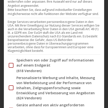
widerrufen oder anpassen. Ihre Auswahl wird nur auf dieses
Im digitalen Filmvertrieb startet das Programm für
Angebot angewendet.
Januar 2026 mit einer neuen Auswahl an
Bitte beachten Sie, dass aufgrund individueller Einstellungen
möglicherweise nicht alle Funktionen der Website verfügbar sind.
Veröffentlichungen (u.a. aus USA und China). Das
Portfolio umfasst Titel aus unterschiedlichen Genres
Einige Services verarbeiten personenbezogene Daten in den
USA. Mit Ihrer Einwilligung zur Nutzung dieser Services willigen Sie
wie Abenteuer, Thriller und Horror bis hin zu
auch in die Verarbeitung Ihrer Daten in den USA gemäß Art. 49 (1)
lit. a GDPR ein. Der EuGH stuft die USA als ein Land mit
ausgewählten Klassikern. Die
unzureichendem Datenschutz nach EU-Standards ein. Es besteht
beispielsweise die Gefahr, dass US-Behörden
Veröffentlichungstermine sind jeweils unter den
personenbezogene Daten in Überwachungsprogrammen
verarbeiten, ohne dass für Europäerinnen und Europäer eine
einzelnen Filmen angegeben. Die Anzeige eines Films
Klagemöglichkeit besteht.
oder einer Serie bedeutet jedoch…
Im Folgenden finden Sie eine Liste der Zwecke des IAB Tran
Speichern von oder Zugriff auf Informationen
Mehr lesen
auf einem Endgerät
(618 Vendoren)
Personalisierte Werbung und Inhalte, Messung
von Werbeleistung und der Performance von
Inhalten, Zielgruppenforschung sowie
Dez.
Entwicklung und Verbesserung von Angeboten
28
(624 Vendoren)
Geräte anhand von aktiv angeforderten
2025