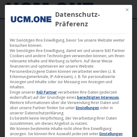
Mit die
Datenschutz-
Präferenz
Wir benötigen Ihre Einwilligung, bevor Sie unsere Website weiter
besuchen können.
Wir benötigen Ihre Einwilligung, damit wir und unsere 843 Partner
Jan.
Cookies und andere Technologien verwenden können, um Ihnen
1
relevante Inhalte und Werbung zu liefern. Auf diese Weise
finanzieren und optimieren wir unsere Website.
Personenbezogene Daten können verarbeitet werden (z. B.
2026
Erkennungsmerkmale, IP-Adressen), z. B. für personalisierte
Anzeigen und Inhalte oder zur Messung von Anzeigen und
Inhalten.
Einige unserer
843 Partner
verarbeiten Ihre Daten (jederzeit
🎬 Digitale Film- &
widerrufbar) auf der Grundlage eines
berechtigten Interesses
.
Serienveröffentlichungen im
Weitere Informationen über die Verwendung Ihrer Daten und
über unsere Partner finden Sie unter
Einstellungen
oder in
Januar 2026
unserer Datenschutzerklärung.
Es besteht keine Verpflichtung, der Verarbeitung Ihrer Daten
Film
,
Filmvertrieb
,
News
,
Vertrieb von Medien
zuzustimmen, um dieses Angebot zu nutzen.
1. Januar 2026
Wir können bestimmte Inhalte nicht ohne Ihre Einwilligung
anzeigen. Sie können Ihre Auswahl jederzeit unter
Einstellungen