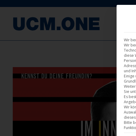
F
Wir be
Wir be
Techno
diese 
Person
Adress
und Inh
Einige
Grundl
Weiter
Sie un
Es bes
Angebo
Wir kö
Auswah
dieses
Bitte 
Funkti