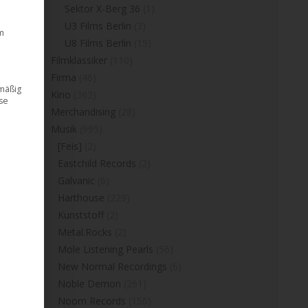
Sektor X-Berg 36
(1)
U3 Films Berlin
(3)
m
U8 Films Berlin
(15)
Filmklassiker
(110)
Firma
(46)
dmäßig
Kino
(363)
ese
Merchandising
(28)
Musik
(995)
[Feis]
(2)
Eastchild Records
(2)
Galvanic
(6)
Harthouse
(229)
Kunststoff
(2)
Metal.Rocks
(2)
Mole Listening Pearls
(56)
New Normal Recordings
(6)
Noble Demon
(261)
Noom Records
(156)