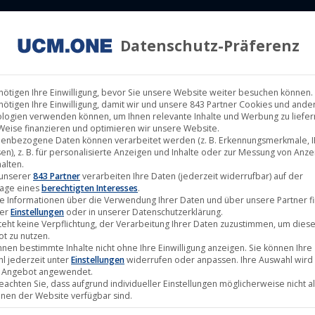
Datenschutz-Präferenz
ILM LABELS
KINOVERLEIH
MUSIK LABELS
RECHTEMAN
nötigen Ihre Einwilligung, bevor Sie unsere Website weiter besuchen können.
nötigen Ihre Einwilligung, damit wir und unsere 843 Partner Cookies und ande
logien verwenden können, um Ihnen relevante Inhalte und Werbung zu liefern
Weise finanzieren und optimieren wir unsere Website.
enbezogene Daten können verarbeitet werden (z. B. Erkennungsmerkmale, I
en), z. B. für personalisierte Anzeigen und Inhalte oder zur Messung von Anz
alten.
März
 unserer
843 Partner
verarbeiten Ihre Daten (jederzeit widerrufbar) auf der
age eines
berechtigten Interesses
.
8
e Informationen über die Verwendung Ihrer Daten und über unsere Partner f
ter
Einstellungen
oder in unserer Datenschutzerklärung.
2019
teht keine Verpflichtung, der Verarbeitung Ihrer Daten zuzustimmen, um dies
t zu nutzen.
nnen bestimmte Inhalte nicht ohne Ihre Einwilligung anzeigen. Sie können Ihre
l jederzeit unter
Einstellungen
widerrufen oder anpassen. Ihre Auswahl wird 
 Angebot angewendet.
beachten Sie, dass aufgrund individueller Einstellungen möglicherweise nicht al
onen der Website verfügbar sind.