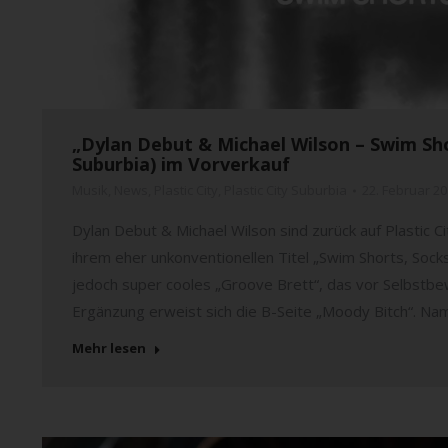
„Dylan Debut & Michael Wilson – Swim Shor
Suburbia) im Vorverkauf
Musik
,
News
,
Plastic City
,
Plastic City Suburbia
22. Februar 2
Dylan Debut & Michael Wilson sind zurück auf Plastic Ci
ihrem eher unkonventionellen Titel „Swim Shorts, Socks
jedoch super cooles „Groove Brett“, das vor Selbstbew
Ergänzung erweist sich die B-Seite „Moody Bitch“. Na
Mehr lesen