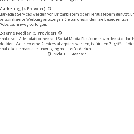
Marketing
(4 Provider)
Marketing Services werden von Drittanbietern oder Herausgebern genutzt, u
personalisierte Werbung anzuzeigen. Sie tun dies, indem sie Besucher über
Websites hinweg verfolgen.
Externe Medien
(5 Provider)
Inhalte von Videoplattformen und Social-Media-Plattformen werden standar
blockiert. Wenn externe Services akzeptiert werden, ist für den Zugriff auf di
Inhalte keine manuelle Einwilligung mehr erforderlich.
Nicht-TCF-Standard
feiert US Premiere beim New Yorker
Internationalen Kinderfilmfestival (NYICFF) hat der
 Thome seine US Premiere gefeiert. Das New Yorker
York International Children’s Film Festival, kurz;
Verbreitung nachdenklicher, provokativer und