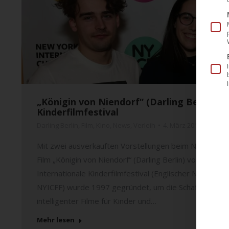
„Königin von Niendorf“ (Darling Berlin) 
Kinderfilmfestival
Darling Berlin
,
Film
,
Kino
,
News
,
Verleih
4. März 2019
Mit zwei ausverkauften Vorstellungen beim New Yorker 
Film „Königin von Niendorf“ (Darling Berlin) von Joya
Internationale Kinderfilmfestival (Englischer Name: New 
NYICFF) wurde 1997 gegründet, um die Schaffung und 
intelligenter Filme für Kinder und…
Mehr lesen