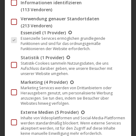
Informationen identifizieren
(113 Vendoren)
Verwendung genauer Standortdaten
🎵 Neue Single & Video
(213 Vendoren)
Es folgt eine Liste der Service-Gruppen, für die eine Einwil
„Superhuman“ von Nowand (Mole
Essenziell
(1 Provider)
Essenzielle Services ermöglichen grundlegende
Listening Pearls)
Funktionen und sind für das ordnungsgemäße
Funktionieren der Website erforderlich.
Mole Listening Pearls
,
Musik
,
News
11. Februar 2022
Statistik
(1 Provider)
Statistik-Cookies sammeln Nutzungsdaten, die uns
Als Superhuman wird nach Nietzsche ein
Aufschluss darüber geben, wie unsere Besucher mit
„Idealmensch“ bezeichnet, der über das
unserer Website umgehen.
gewöhnliche Leben eines als normal und meist
Marketing
(4 Provider)
Marketing Services werden von Drittanbietern oder
negativ bewerteten Menschen hinausgewachsen
Herausgebern genutzt, um personalisierte Werbung
ist oder hinausstrebt. Für den südafrikanisch-
anzuzeigen. Sie tun dies, indem sie Besucher über
Websites hinweg verfolgen.
deutsche Künstler Mark Bahlig und sein Projekt
Externe Medien
(5 Provider)
Nowand ist Musik genau der Weg, aus seinem
Inhalte von Videoplattformen und Social-Media-Plattformen
gewöhnlichen Leben hinauszuwachsen. Mark Bahligs
werden standardmäßig blockiert. Wenn externe Services
akzeptiert werden, ist für den Zugriff auf diese Inhalte
unermüdliche Leidenschaft und Hingabe, etwas
keine manuelle Einwilligung mehr erforderlich.