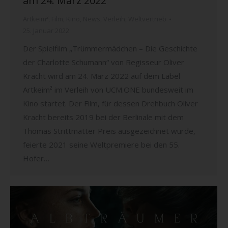
am 24. März 2022
Artkeim²
,
Film
,
Kino
,
News
,
Verleih
,
Weltvertrieb
25. Januar 2022
Der Spielfilm „Trümmermädchen – Die Geschichte
der Charlotte Schumann“ von Regisseur Oliver
Kracht wird am 24. März 2022 auf dem Label
Artkeim² im Verleih von UCM.ONE bundesweit im
Kino startet. Der Film, für dessen Drehbuch Oliver
Kracht bereits 2019 bei der Berlinale mit dem
Thomas Strittmatter Preis ausgezeichnet wurde,
feierte 2021 seine Weltpremiere bei den 55.
Hofer…