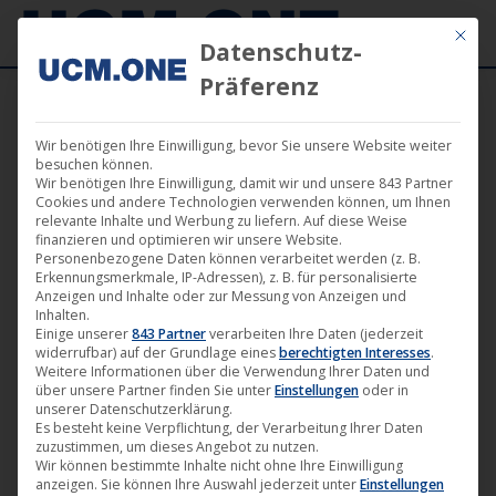
Mit die
Datenschutz-
Präferenz
Wir benötigen Ihre Einwilligung, bevor Sie unsere Website weiter
News
besuchen können.
Wir benötigen Ihre Einwilligung, damit wir und unsere 843 Partner
Cookies und andere Technologien verwenden können, um Ihnen
relevante Inhalte und Werbung zu liefern. Auf diese Weise
finanzieren und optimieren wir unsere Website.
Personenbezogene Daten können verarbeitet werden (z. B.
Erkennungsmerkmale, IP-Adressen), z. B. für personalisierte
Anzeigen und Inhalte oder zur Messung von Anzeigen und
Inhalten.
Einige unserer
843 Partner
verarbeiten Ihre Daten (jederzeit
widerrufbar) auf der Grundlage eines
berechtigten Interesses
.
Weitere Informationen über die Verwendung Ihrer Daten und
über unsere Partner finden Sie unter
Einstellungen
oder in
unserer Datenschutzerklärung.
Es besteht keine Verpflichtung, der Verarbeitung Ihrer Daten
zuzustimmen, um dieses Angebot zu nutzen.
🎵 „Cores – Millenium (Will Rees
Wir können bestimmte Inhalte nicht ohne Ihre Einwilligung
anzeigen. Sie können Ihre Auswahl jederzeit unter
Einstellungen
Mixes)“ ab heute auf dem Label Time