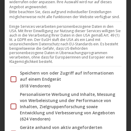
widerrufen oder anpassen. Ihre Auswahl wird nur auf dieses
unlimited erhältlich
Angebot angewendet.
Bitte beachten Sie, dass aufgrund individueller Einstellungen
möglicherweise nicht alle Funktionen der Website verfügbar sind.
Musik
,
News
,
Time unlimited
18. Februar 2022
Einige Services verarbeiten personenbezogene Daten in den
Der Jahrtausendwechsel zum Jahr 2000 war der
USA. Mit Ihrer Einwilligung zur Nutzung dieser Services willigen Sie
auch in die Verarbeitung Ihrer Daten in den USA gemäß Art. 49 (1)
erste und vielleicht auch letzte in der elektronischen
lit. a GDPR ein. Der EuGH stuft die USA als ein Land mit
Popmusik. Die Angst vor dem totalen Computer-
unzureichendem Datenschutz nach EU-Standards ein. Es besteht
beispielsweise die Gefahr, dass US-Behörden
Knock-Out am Neujahrsmorgen ging umher. Einige
personenbezogene Daten in Überwachungsprogrammen
verarbeiten, ohne dass für Europäerinnen und Europäer eine
hatten sogar Weltuntergangs-Phantasien. Die
Klagemöglichkeit besteht.
Stimmung inspirierte viele Musiker zu epochaler
Im Folgenden finden Sie eine Liste der Zwecke des IAB Tran
Speichern von oder Zugriff auf Informationen
Kunst. Im Techno bringt vielleicht „Millennium“ von
auf einem Endgerät
Cores (ursprünglich veröffentlicht auf dem Label
(618 Vendoren)
Noom Records) dieses Gefühl am Ende…
Personalisierte Werbung und Inhalte, Messung
von Werbeleistung und der Performance von
Inhalten, Zielgruppenforschung sowie
Entwicklung und Verbesserung von Angeboten
(624 Vendoren)
Geräte anhand von aktiv angeforderten