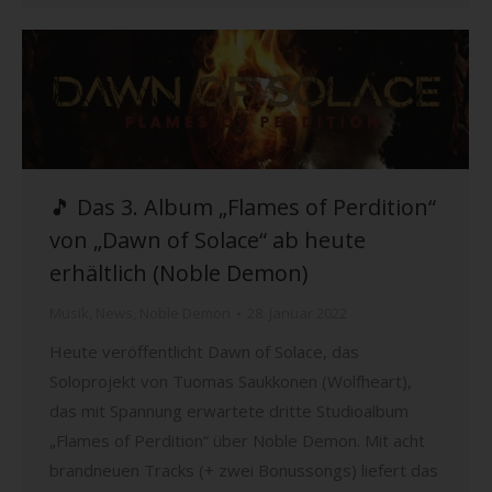
🎵 Das 3. Album „Flames of Perdition“
von „Dawn of Solace“ ab heute
erhältlich (Noble Demon)
Musik
,
News
,
Noble Demon
28. Januar 2022
Heute veröffentlicht Dawn of Solace, das
Soloprojekt von Tuomas Saukkonen (Wolfheart),
das mit Spannung erwartete dritte Studioalbum
„Flames of Perdition“ über Noble Demon. Mit acht
brandneuen Tracks (+ zwei Bonussongs) liefert das