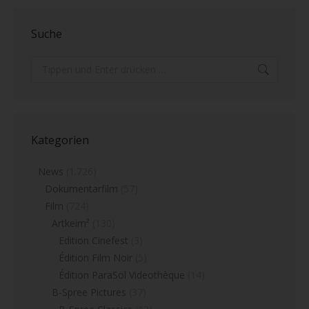
Suche
Search:
Kategorien
News
(1.726)
Dokumentarfilm
(57)
Film
(724)
Artkeim²
(130)
Edition Cinefest
(3)
Édition Film Noir
(5)
Édition ParaSol Videothèque
(14)
B-Spree Pictures
(37)