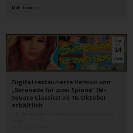
Mehr lesen
Sep.
14
2020
Digital restaurierte Version von
„Serenade für zwei Spione“ (M-
Square Classics) ab 16. Oktober
erhältlich
Film
,
Filmklassiker
,
M-Square Classics
,
M-Square Pictures
,
News
14. September 2020