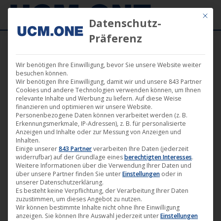
Mit die
Datenschutz-
Präferenz
Wir benötigen Ihre Einwilligung, bevor Sie unsere Website weiter
besuchen können.
Wir benötigen Ihre Einwilligung, damit wir und unsere 843 Partner
Okt.
Cookies und andere Technologien verwenden können, um Ihnen
2
relevante Inhalte und Werbung zu liefern. Auf diese Weise
finanzieren und optimieren wir unsere Website.
Personenbezogene Daten können verarbeitet werden (z. B.
2020
Erkennungsmerkmale, IP-Adressen), z. B. für personalisierte
Anzeigen und Inhalte oder zur Messung von Anzeigen und
Inhalten.
Einige unserer
843 Partner
verarbeiten Ihre Daten (jederzeit
Album ab heute erhältlich: „Sikora
widerrufbar) auf der Grundlage eines
berechtigten Interesses
.
– Weitermachen!“ (Harthouse)
Weitere Informationen über die Verwendung Ihrer Daten und
über unsere Partner finden Sie unter
Einstellungen
oder in
Harthouse
,
Musik
,
News
2. Oktober 2020
unserer Datenschutzerklärung.
Es besteht keine Verpflichtung, der Verarbeitung Ihrer Daten
zuzustimmen, um dieses Angebot zu nutzen.
Stephan Straka aka Sikora ist ein Produzent im
Wir können bestimmte Inhalte nicht ohne Ihre Einwilligung
Bereich der elektronischen Musik. Diese Aussage ist
anzeigen. Sie können Ihre Auswahl jederzeit unter
Einstellungen