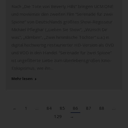
Nach „Die Tote von Beverly Hills“ bringen UCM.ONE
und moviemax den zweiten Film “Serenade für zwei
Spione” von Deutschlands größten Show-Regisseur
Michael Pfleghar („Lieben Sie Show“, „Wünsch Dir
was“, „Klimbim“, „Zwei himmlische Töchter“ u.a.) in
digital hochwertig restaurierter HD-Version als DVD
und VOD in den Handel. “Serenade für zwei Spione”
ist ungefilterte Liebe zum überlebensgroßen Kino-
Eskapismus, wie ihn…
Mehr lesen
←
1
…
84
85
86
87
88
…
129
→