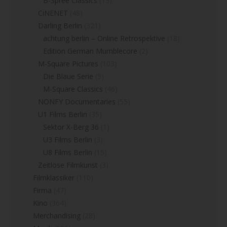
B-Spree Classics
(13)
CiNENET
(48)
Darling Berlin
(321)
achtung berlin – Online Retrospektive
(18)
Edition German Mumblecore
(2)
M-Square Pictures
(103)
Die Blaue Serie
(5)
M-Square Classics
(46)
NONFY Documentaries
(55)
U1 Films Berlin
(35)
Sektor X-Berg 36
(1)
U3 Films Berlin
(3)
U8 Films Berlin
(15)
Zeitlose Filmkunst
(3)
Filmklassiker
(110)
Firma
(47)
Kino
(364)
Merchandising
(28)