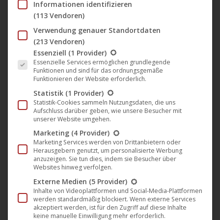
Informationen identifizieren
„Schreckensmacht der Zombies“
(113 Vendoren)
jetzt auf DVD, Blu-Ray und als VoD
Verwendung genauer Standortdaten
Film
,
Filmklassiker
,
News
,
U8 Films Berlin
2. Oktober 2020
(213 Vendoren)
Es folgt eine Liste der Service-Gruppen, für die eine Einwil
Essenziell
(1 Provider)
UCM.ONE veröffentlicht am 2. Oktober 2020 auf dem
Essenzielle Services ermöglichen grundlegende
Label U8 Films Berlin den Horror-Klassiker „Die
Funktionen und sind für das ordnungsgemäße
Funktionieren der Website erforderlich.
Schreckensmacht der Zombies“, auch bekannt als
Statistik
(1 Provider)
„Shock Waves – Die aus der Tiefe kamen“, auf DVD,
Statistik-Cookies sammeln Nutzungsdaten, die uns
Blu-Ray und bei VoD-Portalen. Der US-amerikanische
Aufschluss darüber geben, wie unsere Besucher mit
unserer Website umgehen.
Film aus dem Jahr 1977 (Regie: Ken Wiederhorn) hat
Marketing
(4 Provider)
mit Peter Cushing und John Carradine zwei echte
Marketing Services werden von Drittanbietern oder
Hollywood-Urgesteine…
Herausgebern genutzt, um personalisierte Werbung
anzuzeigen. Sie tun dies, indem sie Besucher über
Mehr lesen
Websites hinweg verfolgen.
Externe Medien
(5 Provider)
Inhalte von Videoplattformen und Social-Media-Plattformen
werden standardmäßig blockiert. Wenn externe Services
akzeptiert werden, ist für den Zugriff auf diese Inhalte
keine manuelle Einwilligung mehr erforderlich.