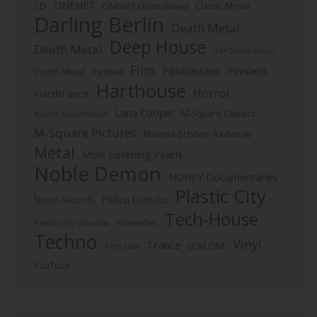
CiNENET
CD
Classic Movie
CiNENET Deutschland
Darling Berlin
Death Metal
Deep House
Death Metal
Der Dritte Raum
Film
Finnland
Filmklassiker
Doom Metal
Festival
Harthouse
Horror
Hardtrance
Lana Cooper
M-Square Classics
Kaunis Kuolematon
M-Square Pictures
Martina Schöne-Radunski
Metal
Mole Listening Pearls
Noble Demon
NONFY Documentaries
Plastic City
Noom Records
Philipp Eichholtz
Tech-House
Plastic City Suburbia
Schweden
Techno
Vinyl
Trance
UCM.ONE
Tom Lass
YouTube