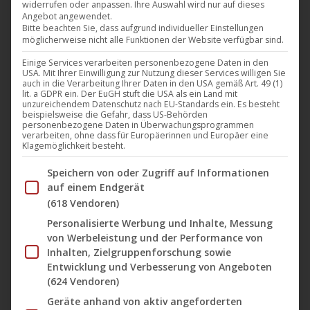
widerrufen oder anpassen. Ihre Auswahl wird nur auf dieses
korrekt, jedoch wird sie weder seiner
Angebot angewendet.
beeindruckenden Hingabe zur Musik noch seinem
Bitte beachten Sie, dass aufgrund individueller Einstellungen
möglicherweise nicht alle Funktionen der Website verfügbar sind.
tatsächlichen Talent, nämlich der Schaffung neuer
Einige Services verarbeiten personenbezogene Daten in den
Klänge und dem Sprengen von musikalischen
USA. Mit Ihrer Einwilligung zur Nutzung dieser Services willigen Sie
Grenzen, gerecht. Wir möchten Sikora lieber als
auch in die Verarbeitung Ihrer Daten in den USA gemäß Art. 49 (1)
lit. a GDPR ein. Der EuGH stuft die USA als ein Land mit
„Musikwissenschaftler“ oder gar „Chirurg“
unzureichendem Datenschutz nach EU-Standards ein. Es besteht
beispielsweise die Gefahr, dass US-Behörden
bezeichnen, auf Grund seiner Detailverliebtheit…
personenbezogene Daten in Überwachungsprogrammen
verarbeiten, ohne dass für Europäerinnen und Europäer eine
Klagemöglichkeit besteht.
Mehr lesen
Im Folgenden finden Sie eine Liste der Zwecke des IAB Tran
Speichern von oder Zugriff auf Informationen
auf einem Endgerät
(618 Vendoren)
Personalisierte Werbung und Inhalte, Messung
Okt.
von Werbeleistung und der Performance von
2
Inhalten, Zielgruppenforschung sowie
Entwicklung und Verbesserung von Angeboten
2020
(624 Vendoren)
Geräte anhand von aktiv angeforderten