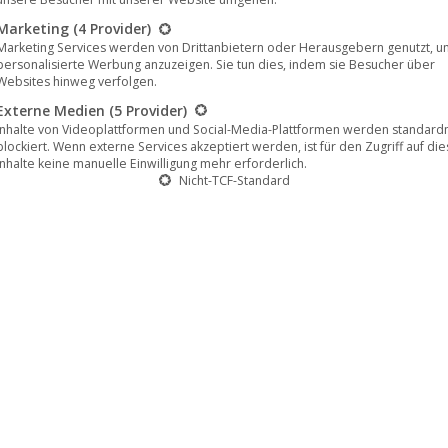
Marketing
(4 Provider)
Marketing Services werden von Drittanbietern oder Herausgebern genutzt, u
personalisierte Werbung anzuzeigen. Sie tun dies, indem sie Besucher über
Websites hinweg verfolgen.
Externe Medien
(5 Provider)
Inhalte von Videoplattformen und Social-Media-Plattformen werden standar
blockiert. Wenn externe Services akzeptiert werden, ist für den Zugriff auf di
Inhalte keine manuelle Einwilligung mehr erforderlich.
Nicht-TCF-Standard
erreicht 100.000 Abonnenten
te die Marke von 100.000 Abonnenten erreicht.
uptkanal der CiNENET-Kanalgruppe, die derzeit über
en in verschiedenen Sprachen umfasst und Teil der
ietet das Netzwerk eine Vielzahl spezialisierter