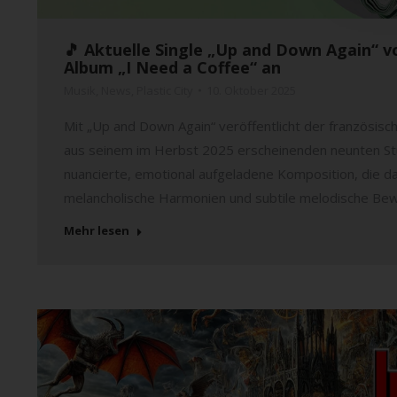
🎵 Aktuelle Single „Up and Down Again“ 
Album „I Need a Coffee“ an
Musik
,
News
,
Plastic City
10. Oktober 2025
Mit „Up and Down Again“ veröffentlicht der französisc
aus seinem im Herbst 2025 erscheinenden neunten Stud
nuancierte, emotional aufgeladene Komposition, die da
melancholische Harmonien und subtile melodische B
Mehr lesen