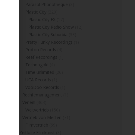
Parasol Phonothéque
(3)
Plastic City
(220)
Plastic City FX
(17)
Plastic City Radio Show
(12)
Plastic City Suburbia
(33)
Pretty Funky Recordings
(1)
Proton Records
(4)
Reef Recordings
(1)
Technogold
(4)
Time unlimited
(26)
UCA Records
(1)
VooDoo Records
(1)
Rechtemanagement
(1)
Verleih
(363)
Weltvertrieb
(150)
Vertrieb von Medien
(71)
Filmvertrieb
(69)
Zeitlose Filmkunst
(3)