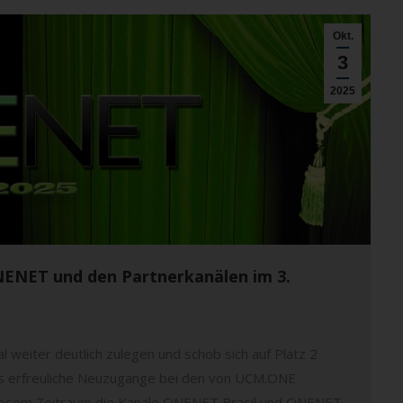
Okt.
3
2025
CiNENET und den Partnerkanälen im 3.
 weiter deutlich zulegen und schob sich auf Platz 2
rs erfreuliche Neuzugänge bei den von UCM.ONE
iesem Zeitraum die Kanäle CiNENET Brasil und CiNENET