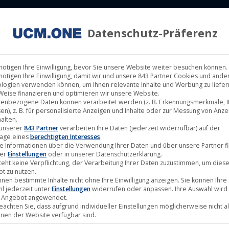
Datenschutz-Präferenz
ILM LABELS
KINOVERLEIH
MUSIK LABELS
RECHTEMAN
nötigen Ihre Einwilligung, bevor Sie unsere Website weiter besuchen können.
nötigen Ihre Einwilligung, damit wir und unsere 843 Partner Cookies und ande
logien verwenden können, um Ihnen relevante Inhalte und Werbung zu liefern
Weise finanzieren und optimieren wir unsere Website.
enbezogene Daten können verarbeitet werden (z. B. Erkennungsmerkmale, I
en), z. B. für personalisierte Anzeigen und Inhalte oder zur Messung von Anz
alten.
Okt.
 unserer
843 Partner
verarbeiten Ihre Daten (jederzeit widerrufbar) auf der
age eines
berechtigten Interesses
.
17
e Informationen über die Verwendung Ihrer Daten und über unsere Partner f
ter
Einstellungen
oder in unserer Datenschutzerklärung.
2025
teht keine Verpflichtung, der Verarbeitung Ihrer Daten zuzustimmen, um dies
t zu nutzen.
nnen bestimmte Inhalte nicht ohne Ihre Einwilligung anzeigen. Sie können Ihre
l jederzeit unter
Einstellungen
widerrufen oder anpassen. Ihre Auswahl wird 
 Angebot angewendet.
beachten Sie, dass aufgrund individueller Einstellungen möglicherweise nicht al
onen der Website verfügbar sind.