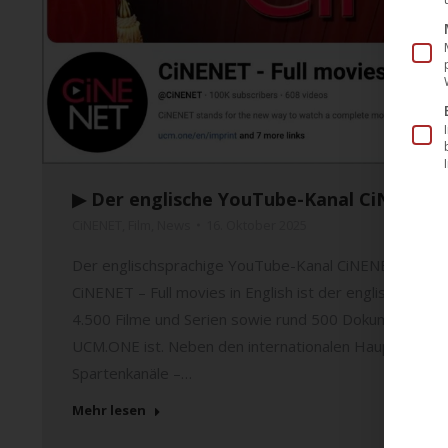
▶︎ Der englische YouTube-Kanal CiNENET 
CiNENET
,
Film
,
News
16. Oktober 2025
Der englischsprachige YouTube-Kanal CiNENET hat heu
CiNENET – Full movies in English ist der englische Ha
4.500 Filme und Serien sowie rund 500 Dokumentation
UCM.ONE ist. Neben den internationalen Hauptkanälen b
Spartenkanäle –…
Mehr lesen