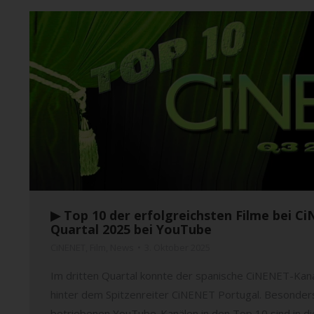
▶︎ Top 10 der erfolgreichsten Filme bei 
Quartal 2025 bei YouTube
CiNENET
,
Film
,
News
3. Oktober 2025
Im dritten Quartal konnte der spanische CiNENET-Kanal
hinter dem Spitzenreiter CiNENET Portugal. Besonde
betriebenen YouTube-Kanälen in den Top 10 sind in d