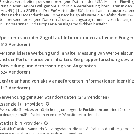
 Services verarbeiten personenbezogene Daten in den USA. Mit Ihrer Einwilli
tzung dieser Services willigen Sie auch in die Verarbeitung Ihrer Daten in den
Art. 49 (1) lit. a GDPR ein. Der EuGH stuft die USA als ein Land mit unzureich
chutz nach EU-Standards ein. Es besteht beispielsweise die Gefahr, dass US-
um an und veröffentlichen Video zur
den personenbezogene Daten in Überwachungsprogrammen verarbeiten, o
ür Europäerinnen und Europäer eine Klagemöglichkeit besteht.
lgenden finden Sie eine Liste der Zwecke des IAB Transparency a
Speichern von oder Zugriff auf Informationen auf einem Endger
(618 Vendoren)
aton, haben die Veröffentlichung ihres fünften Albums
8. November 2025 über Noble Demon erscheinen wird.
Personalisierte Werbung und Inhalte, Messung von Werbeleistu
und der Performance von Inhalten, Zielgruppenforschung sowie
Ecken des Doom und Death Metal fort – und bringt
Entwicklung und Verbesserung von Angeboten
önheit…
(624 Vendoren)
Geräte anhand von aktiv angeforderten Informationen identifiz
(113 Vendoren)
Verwendung genauer Standortdaten
(213 Vendoren)
lgt eine Liste der Service-Gruppen, für die eine Einwilligung erte
Essenziell
(1 Provider)
Essenzielle Services ermöglichen grundlegende Funktionen und sind für das
Okt.
ordnungsgemäße Funktionieren der Website erforderlich.
16
Statistik
(1 Provider)
Statistik-Cookies sammeln Nutzungsdaten, die uns Aufschluss darüber geben,
2025
unsere Besucher mit unserer Website umgehen.