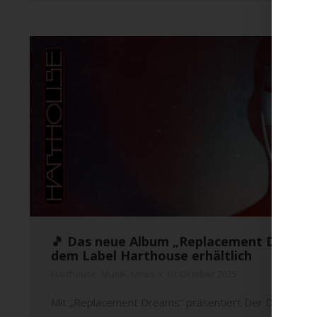
🎵 Das neue Album „Replacement Dreams“ 
dem Label Harthouse erhältlich
Harthouse
,
Musik
,
News
10. Oktober 2025
Mit „Replacement Dreams“ präsentiert Der Dritte Raum