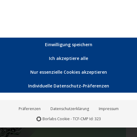
pielter Sequenzen eintaucht. Die Veröffentlichung auf
 mit futuristischer Präzision und entfaltet dabei eine
ischer Tanzmusik. Mit feinem Gespür für Atmosphäre
Einwilligung speichern
Ich akzeptiere alle
Nur essenzielle Cookies akzeptieren
Okt.
10
Individuelle Datenschutz-Präferenzen
2025
Präferenzen
Datenschutzerklärung
Impressum
Borlabs Cookie - TCF-CMP Id: 323