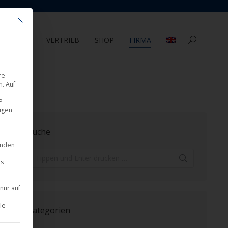
Mit diesem Button wird der Dialog geschlossen. Seine Funktionalität ist 
AGEMENT
VERTRIEB
SHOP
FIRMA
Search:
re
. Auf
P-
eigen
Suche
inden
Search:
es
nur auf
le
Kategorien