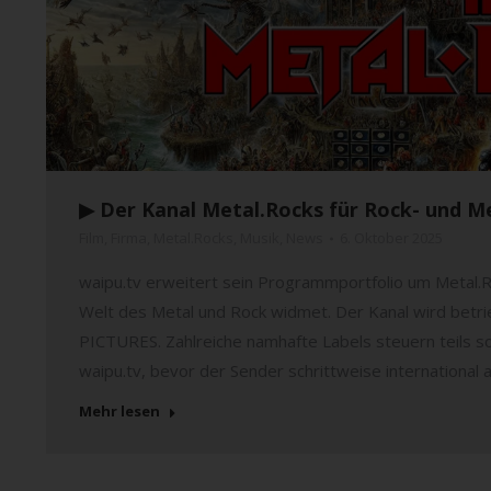
▶︎ Der Kanal Metal.Rocks für Rock- und M
Film
,
Firma
,
Metal.Rocks
,
Musik
,
News
6. Oktober 2025
waipu.tv erweitert sein Programmportfolio um Metal.Ro
Welt des Metal und Rock widmet. Der Kanal wird bet
PICTURES. Zahlreiche namhafte Labels steuern teils sog
waipu.tv, bevor der Sender schrittweise international 
Mehr lesen