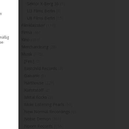
Sektor X-Berg 36
(1)
U3 Films Berlin
(3)
m
U8 Films Berlin
(15)
Filmklassiker
(110)
Firma
(46)
dmäßig
Kino
(363)
ese
Merchandising
(28)
Musik
(995)
[Feis]
(2)
Eastchild Records
(2)
Galvanic
(6)
Harthouse
(229)
Kunststoff
(2)
Metal.Rocks
(2)
Mole Listening Pearls
(56)
New Normal Recordings
(6)
Noble Demon
(261)
Noom Records
(156)