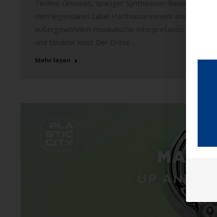
Techno-Grooves, spaciger Synthesizer-Reisen und vers
dem legendären Label Harthouse vereint analoge Wärme
außergewöhnlich musikalische Interpretation elektron
und Struktur lotet Der Dritte…
Mehr lesen