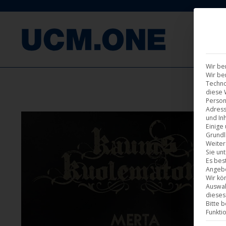
F
Wir be
Wir be
Techno
diese 
Person
Adress
und Inh
Einige
Grundl
Weiter
Sie un
Es bes
Angebo
Wir kö
Auswah
dieses
Bitte 
Funkti