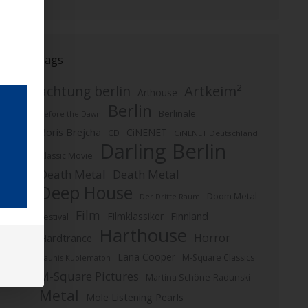
Tags
Artkeim²
achtung berlin
Arthouse
Berlin
Berlinale
Before the Dawn
Boris Brejcha
CiNENET
CD
CiNENET Deutschland
Darling Berlin
Classic Movie
Death Metal
Death Metal
Deep House
Doom Metal
Der Dritte Raum
Film
Finnland
Filmklassiker
Festival
Harthouse
Horror
Hardtrance
Lana Cooper
M-Square Classics
Kaunis Kuolematon
M-Square Pictures
Martina Schöne-Radunski
Metal
Mole Listening Pearls