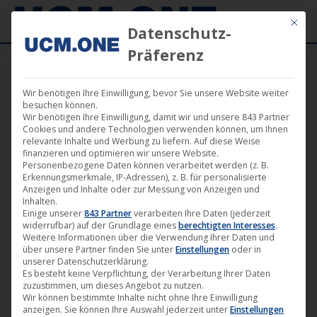
Mit die
Datenschutz-
Präferenz
Wir benötigen Ihre Einwilligung, bevor Sie unsere Website weiter
besuchen können.
Wir benötigen Ihre Einwilligung, damit wir und unsere 843 Partner
Jan.
Cookies und andere Technologien verwenden können, um Ihnen
14
relevante Inhalte und Werbung zu liefern. Auf diese Weise
finanzieren und optimieren wir unsere Website.
Personenbezogene Daten können verarbeitet werden (z. B.
2016
Erkennungsmerkmale, IP-Adressen), z. B. für personalisierte
Anzeigen und Inhalte oder zur Messung von Anzeigen und
Inhalten.
Einige unserer
843 Partner
verarbeiten Ihre Daten (jederzeit
Darling Berlin ist beim 37. Max
widerrufbar) auf der Grundlage eines
berechtigten Interesses
.
Ophüls Filmpreis in Saarbrücken
Weitere Informationen über die Verwendung Ihrer Daten und
über unsere Partner finden Sie unter
Einstellungen
oder in
mit dabei
unserer Datenschutzerklärung.
Es besteht keine Verpflichtung, der Verarbeitung Ihrer Daten
Darling Berlin
,
Film
,
Kino
,
News
,
Verleih
14. Januar 2016
zuzustimmen, um dieses Angebot zu nutzen.
Wir können bestimmte Inhalte nicht ohne Ihre Einwilligung
Eines der renommiertesten deutschen Filmfestivals
anzeigen. Sie können Ihre Auswahl jederzeit unter
Einstellungen