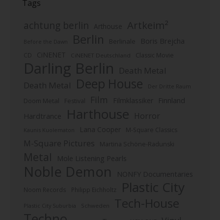
Tags
Artkeim²
achtung berlin
Arthouse
Berlin
Boris Brejcha
Berlinale
Before the Dawn
CiNENET
CD
Classic Movie
CiNENET Deutschland
Darling Berlin
Death Metal
Deep House
Death Metal
Der Dritte Raum
Film
Finnland
Filmklassiker
Doom Metal
Festival
Harthouse
Horror
Hardtrance
Lana Cooper
M-Square Classics
Kaunis Kuolematon
M-Square Pictures
Martina Schöne-Radunski
Metal
Mole Listening Pearls
Noble Demon
NONFY Documentaries
Plastic City
Noom Records
Philipp Eichholtz
Tech-House
Plastic City Suburbia
Schweden
Techno