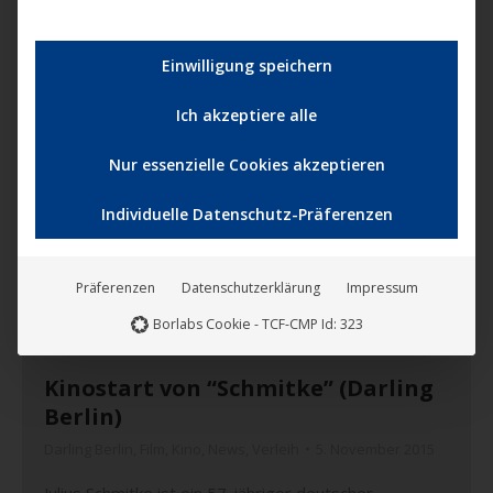
verlassener Heimatstadt verbringen, die bald von
Kohlebergwerken verschluckt wird. Trotzdem
Einwilligung speichern
genießen die vier ihren Besuch – als eine alte…
Mehr lesen
Ich akzeptiere alle
Nur essenzielle Cookies akzeptieren
Individuelle Datenschutz-Präferenzen
Nov.
5
Präferenzen
Datenschutzerklärung
Impressum
2015
Borlabs Cookie - TCF-CMP Id: 323
Kinostart von “Schmitke” (Darling
Berlin)
Darling Berlin
,
Film
,
Kino
,
News
,
Verleih
5. November 2015
Julius Schmitke ist ein 57-jähriger deutscher