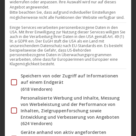
widerrufen oder anpassen. Ihre Auswahl wird nur auf dieses
findet derzeit in Saarbrücken statt, benannt nach
Angebot angewendet.
einem echten Pionier der deutschen Filmszene,
Bitte beachten Sie, dass aufgrund individueller Einstellungen
möglicherweise nicht alle Funktionen der Website verfügbar sind.
Regisseur Max Ophüls. Für uns ist es
Einige Services verarbeiten personenbezogene Daten in den
selbstverständlich, dass unsere Mitarbeiter dort
USA. Mit Ihrer Einwilligung zur Nutzung dieser Services willigen Sie
präsent sind – mit den Darling Berlin Filmen
auch in die Verarbeitung Ihrer Daten in den USA gemäß Art. 49 (1)
lit. a GDPR ein. Der EuGH stuft die USA als ein Land mit
„Familienfieber“ (von Nico Sommer), der 2014 den
unzureichendem Datenschutz nach EU-Standards ein. Es besteht
beispielsweise die Gefahr, dass US-Behörden
Preis des Saarländischen Ministerpräsidenten
personenbezogene Daten in Überwachungsprogrammen
verarbeiten, ohne dass für Europäerinnen und Europäer eine
gewann und “ Love Steaks „(von…
Klagemöglichkeit besteht.
Mehr lesen
Im Folgenden finden Sie eine Liste der Zwecke des IAB Tran
Speichern von oder Zugriff auf Informationen
auf einem Endgerät
(618 Vendoren)
Personalisierte Werbung und Inhalte, Messung
von Werbeleistung und der Performance von
Jan.
Inhalten, Zielgruppenforschung sowie
12
Entwicklung und Verbesserung von Angeboten
(624 Vendoren)
2016
Geräte anhand von aktiv angeforderten