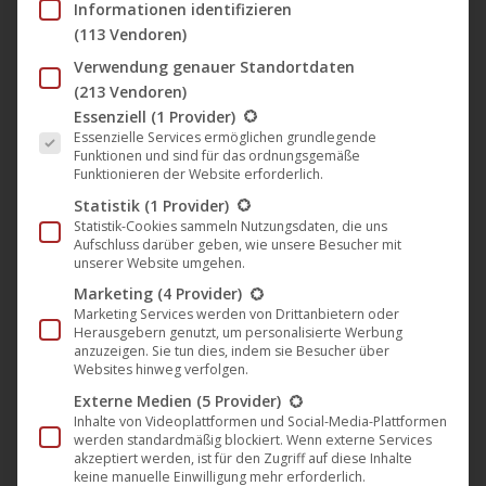
Informationen identifizieren
(113 Vendoren)
Zwei Nominierungen für den Preis
Verwendung genauer Standortdaten
der deutschen Filmkritik 2015!
(213 Vendoren)
Darling Berlin
,
Film
,
Kino
,
News
,
Verleih
12. Januar 2016
Es folgt eine Liste der Service-Gruppen, für die eine Einwil
Essenziell
(1 Provider)
Essenzielle Services ermöglichen grundlegende
Zwei Darling Berlin Filme wurden für den
Funktionen und sind für das ordnungsgemäße
Funktionieren der Website erforderlich.
renommierten Preis des VDFK nominiert, der von
Statistik
(1 Provider)
den deutschen Filmkritikern verliehen wird: Bester
Statistik-Cookies sammeln Nutzungsdaten, die uns
Spielfilm Debüt: Philipp Eichholtz (Liebe mich!) Bester
Aufschluss darüber geben, wie unsere Besucher mit
unserer Website umgehen.
Darsteller: Peter Trabner (Familienfieber und Alki Alki)
Marketing
(4 Provider)
Philipp Eichholtz ist in der Nähe von Osnabrück
Marketing Services werden von Drittanbietern oder
geboren und aufgewachsen. Im Alter von 15 Jahren
Herausgebern genutzt, um personalisierte Werbung
anzuzeigen. Sie tun dies, indem sie Besucher über
drehte er seinen ersten Kurzfilm…
Websites hinweg verfolgen.
Mehr lesen
Externe Medien
(5 Provider)
Inhalte von Videoplattformen und Social-Media-Plattformen
werden standardmäßig blockiert. Wenn externe Services
akzeptiert werden, ist für den Zugriff auf diese Inhalte
keine manuelle Einwilligung mehr erforderlich.