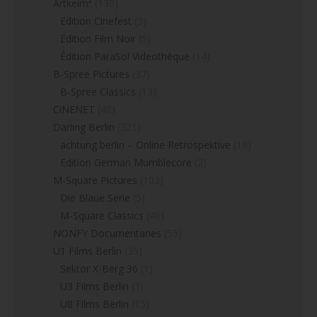
Artkeim²
(130)
Edition Cinefest
(3)
Édition Film Noir
(5)
Édition ParaSol Videothèque
(14)
B-Spree Pictures
(37)
B-Spree Classics
(13)
CiNENET
(48)
Darling Berlin
(321)
achtung berlin – Online Retrospektive
(18)
Edition German Mumblecore
(2)
M-Square Pictures
(103)
Die Blaue Serie
(5)
M-Square Classics
(46)
NONFY Documentaries
(55)
U1 Films Berlin
(35)
Sektor X-Berg 36
(1)
U3 Films Berlin
(3)
U8 Films Berlin
(15)