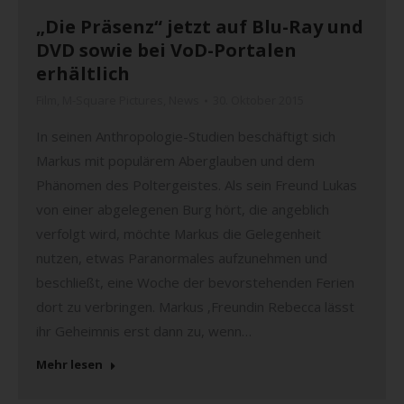
„Die Präsenz“ jetzt auf Blu-Ray und
DVD sowie bei VoD-Portalen
erhältlich
Film
,
M-Square Pictures
,
News
30. Oktober 2015
In seinen Anthropologie-Studien beschäftigt sich
Markus mit populärem Aberglauben und dem
Phänomen des Poltergeistes. Als sein Freund Lukas
von einer abgelegenen Burg hört, die angeblich
verfolgt wird, möchte Markus die Gelegenheit
nutzen, etwas Paranormales aufzunehmen und
beschließt, eine Woche der bevorstehenden Ferien
dort zu verbringen. Markus ‚Freundin Rebecca lässt
ihr Geheimnis erst dann zu, wenn…
Mehr lesen