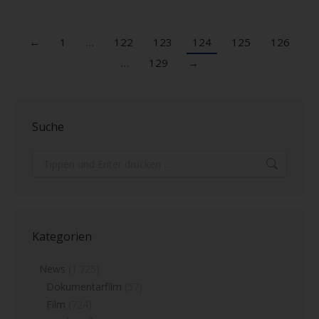
←
1
…
122
123
124
125
126
…
129
→
Suche
Search:
Kategorien
News
(1.725)
Dokumentarfilm
(57)
Film
(724)