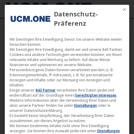
Mit die
Datenschutz-
Präferenz
Wir benötigen Ihre Einwilligung, bevor Sie unsere Website weiter
besuchen können.
Wir benötigen Ihre Einwilligung, damit wir und unsere 843 Partner
Dez.
Cookies und andere Technologien verwenden können, um Ihnen
23
relevante Inhalte und Werbung zu liefern. Auf diese Weise
finanzieren und optimieren wir unsere Website.
Personenbezogene Daten können verarbeitet werden (z. B.
2023
Erkennungsmerkmale, IP-Adressen), z. B. für personalisierte
Anzeigen und Inhalte oder zur Messung von Anzeigen und
Inhalten.
Einige unserer
843 Partner
verarbeiten Ihre Daten (jederzeit
❄︎ UCM.ONE wünscht frohe
widerrufbar) auf der Grundlage eines
berechtigten Interesses
.
Weihnachten und einen guten
Weitere Informationen über die Verwendung Ihrer Daten und
über unsere Partner finden Sie unter
Einstellungen
oder in
Start in das neue Jahr 2024
unserer Datenschutzerklärung.
Es besteht keine Verpflichtung, der Verarbeitung Ihrer Daten
Firma
,
News
23. Dezember 2023
zuzustimmen, um dieses Angebot zu nutzen.
Wir können bestimmte Inhalte nicht ohne Ihre Einwilligung
Das Team von UCM.ONE wünscht frohe Weihnachten
anzeigen. Sie können Ihre Auswahl jederzeit unter
Einstellungen