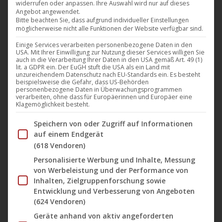
widerrufen oder anpassen. Ihre Auswahl wird nur auf dieses
und einen guten Start in das neue Jahr 2024! Ein
Angebot angewendet.
großes Dankeschön an alle, die uns im Jahr 2023
Bitte beachten Sie, dass aufgrund individueller Einstellungen
möglicherweise nicht alle Funktionen der Website verfügbar sind.
tatkräftig unterstützt und geholfen haben und an alle,
Einige Services verarbeiten personenbezogene Daten in den
die Interesse an unseren Regisseur*innen,
USA. Mit Ihrer Einwilligung zur Nutzung dieser Services willigen Sie
Künstler*innen, Labels, Bands und Produzent*innen
auch in die Verarbeitung Ihrer Daten in den USA gemäß Art. 49 (1)
lit. a GDPR ein. Der EuGH stuft die USA als ein Land mit
hatten. Wir möchten uns auch ganz herzlich bei
unzureichendem Datenschutz nach EU-Standards ein. Es besteht
beispielsweise die Gefahr, dass US-Behörden
unseren Vertriebspartnern für…
personenbezogene Daten in Überwachungsprogrammen
verarbeiten, ohne dass für Europäerinnen und Europäer eine
Klagemöglichkeit besteht.
Mehr lesen
Im Folgenden finden Sie eine Liste der Zwecke des IAB Tran
Speichern von oder Zugriff auf Informationen
auf einem Endgerät
(618 Vendoren)
Personalisierte Werbung und Inhalte, Messung
Dez.
von Werbeleistung und der Performance von
22
Inhalten, Zielgruppenforschung sowie
Entwicklung und Verbesserung von Angeboten
2023
(624 Vendoren)
Geräte anhand von aktiv angeforderten