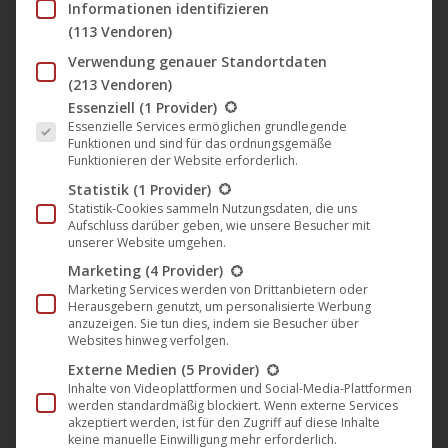
Informationen identifizieren
🎬 „Weihnachten 2023“ Playlist bei
(113 Vendoren)
CiNENET Deutschland
Verwendung genauer Standortdaten
CiNENET
,
Film
,
News
22. Dezember 2023
(213 Vendoren)
Es folgt eine Liste der Service-Gruppen, für die eine Einwil
Essenziell
(1 Provider)
CiNENET steht nun schon seit einiger Zeit für die
Essenzielle Services ermöglichen grundlegende
neue Art & Weise, ganze Kinofilme und TV-Folgen im
Funktionen und sind für das ordnungsgemäße
Funktionieren der Website erforderlich.
Netz anzuschauen – und das völlig legal & kostenlos!
Statistik
(1 Provider)
Auf dem YouTube-Kanal CiNENET Deutschland
Statistik-Cookies sammeln Nutzungsdaten, die uns
können u.a. Filme in den Genres Science-Fiction, Krimi,
Aufschluss darüber geben, wie unsere Besucher mit
unserer Website umgehen.
Abenteuer, Drama, Romantik, Komödie, Mystery,
Marketing
(4 Provider)
Horror, Filmklassiker und Dokumentation in
Marketing Services werden von Drittanbietern oder
deutscher Sprache gefunden werden. Und natürlich…
Herausgebern genutzt, um personalisierte Werbung
anzuzeigen. Sie tun dies, indem sie Besucher über
Mehr lesen
Websites hinweg verfolgen.
Externe Medien
(5 Provider)
Inhalte von Videoplattformen und Social-Media-Plattformen
werden standardmäßig blockiert. Wenn externe Services
akzeptiert werden, ist für den Zugriff auf diese Inhalte
keine manuelle Einwilligung mehr erforderlich.