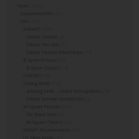
News
(1.725)
Dokumentarfilm
(57)
Film
(723)
Artkeim²
(130)
Edition Cinefest
(3)
Édition Film Noir
(5)
Édition ParaSol Videothèque
(14)
B-Spree Pictures
(37)
B-Spree Classics
(13)
CiNENET
(48)
Darling Berlin
(320)
achtung berlin – Online Retrospektive
(18)
Edition German Mumblecore
(2)
M-Square Pictures
(103)
Die Blaue Serie
(5)
M-Square Classics
(46)
NONFY Documentaries
(55)
U1 Films Berlin
(35)