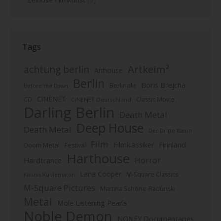
Tags
Artkeim²
achtung berlin
Arthouse
Berlin
Boris Brejcha
Berlinale
Before the Dawn
CiNENET
CD
Classic Movie
CiNENET Deutschland
Darling Berlin
Death Metal
Deep House
Death Metal
Der Dritte Raum
Film
Finnland
Filmklassiker
Doom Metal
Festival
Harthouse
Horror
Hardtrance
Lana Cooper
M-Square Classics
Kaunis Kuolematon
M-Square Pictures
Martina Schöne-Radunski
Metal
Mole Listening Pearls
Noble Demon
NONFY Documentaries