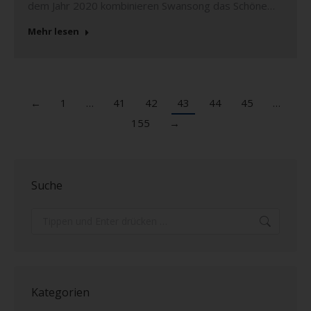
dem Jahr 2020 kombinieren Swansong das Schöne…
Mehr lesen
←
1
…
41
42
43
44
45
…
155
→
Suche
Search:
Kategorien