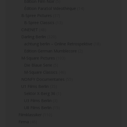
Édition Film Noir
(5)
Édition ParaSol Videothèque
(14)
B-Spree Pictures
(37)
B-Spree Classics
(13)
CiNENET
(48)
Darling Berlin
(320)
achtung berlin – Online Retrospektive
(18)
Edition German Mumblecore
(2)
M-Square Pictures
(103)
Die Blaue Serie
(5)
M-Square Classics
(46)
NONFY Documentaries
(55)
U1 Films Berlin
(35)
Sektor X-Berg 36
(1)
U3 Films Berlin
(3)
U8 Films Berlin
(15)
Filmklassiker
(110)
Firma
(46)