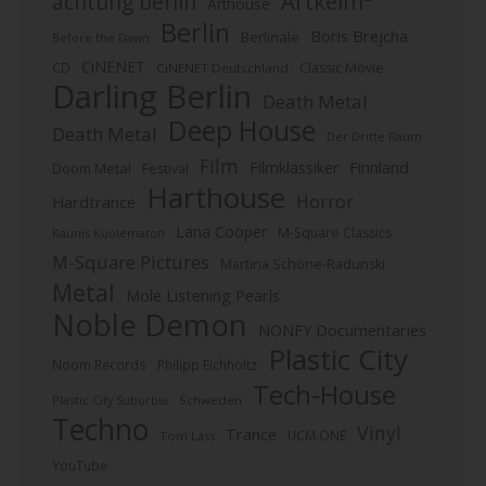
Artkeim²
achtung berlin
Arthouse
Berlin
Boris Brejcha
Berlinale
Before the Dawn
CiNENET
CD
Classic Movie
CiNENET Deutschland
Darling Berlin
Death Metal
Deep House
Death Metal
Der Dritte Raum
Film
Finnland
Filmklassiker
Doom Metal
Festival
Harthouse
Horror
Hardtrance
Lana Cooper
M-Square Classics
Kaunis Kuolematon
M-Square Pictures
Martina Schöne-Radunski
Metal
Mole Listening Pearls
Noble Demon
NONFY Documentaries
Plastic City
Noom Records
Philipp Eichholtz
Tech-House
Plastic City Suburbia
Schweden
Techno
Vinyl
Trance
UCM.ONE
Tom Lass
YouTube