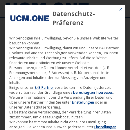
Mit die
Datenschutz-
Präferenz
Wir benötigen Ihre Einwilligung, bevor Sie unsere Website weiter
besuchen können.
Wir benötigen Ihre Einwilligung, damit wir und unsere 843 Partner
Juni
Cookies und andere Technologien verwenden können, um Ihnen
24
relevante Inhalte und Werbung zu liefern. Auf diese Weise
finanzieren und optimieren wir unsere Website.
Personenbezogene Daten können verarbeitet werden (z. B.
2019
Erkennungsmerkmale, IP-Adressen), z. B. für personalisierte
Anzeigen und Inhalte oder zur Messung von Anzeigen und
Inhalten.
Einige unserer
843 Partner
verarbeiten Ihre Daten (jederzeit
Digital restaurierte Version von
widerrufbar) auf der Grundlage eines
berechtigten Interesses
.
„Die Tote von Beverly Hills“ (M-
Weitere Informationen über die Verwendung Ihrer Daten und
über unsere Partner finden Sie unter
Einstellungen
oder in
Square Classics) ab 26. Juli
unserer Datenschutzerklärung.
erhältlich
Es besteht keine Verpflichtung, der Verarbeitung Ihrer Daten
zuzustimmen, um dieses Angebot zu nutzen.
Film
,
Filmklassiker
,
M-Square Classics
,
M-Square Pictures
,
Wir können bestimmte Inhalte nicht ohne Ihre Einwilligung
anzeigen. Sie können Ihre Auswahl jederzeit unter
Einstellungen
News