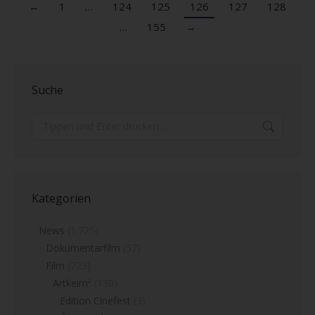
←
1
…
124
125
126
127
128
…
155
→
Suche
Search:
Kategorien
News
(1.725)
Dokumentarfilm
(57)
Film
(723)
Artkeim²
(130)
Edition Cinefest
(3)