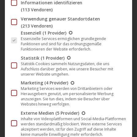
Informationen identifizieren
2019
(113 Vendoren)
Verwendung genauer Standortdaten
Der Soundtrack zum Film
(213 Vendoren)
Es folgt eine Liste der Service-Gruppen, für die eine Einwil
Essenziell
(1 Provider)
„Involution“ von Pavel Khvaleev ab
Essenzielle Services ermöglichen grundlegende
jetzt erhältlich
Funktionen und sind für das ordnungsgemäße
Funktionieren der Website erforderlich.
Film
,
M-Square Pictures
,
Musik
,
News
14. Juni 2019
Statistik
(1 Provider)
Ab heute ist der Soundtrack zum Film „Involution“ von
Statistik-Cookies sammeln Nutzungsdaten, die uns
Aufschluss darüber geben, wie unsere Besucher mit
Pavel Khvaleev weltweit erhältlich. Der Film wurde in
unserer Website umgehen.
der Umgebung von Moskau und in Berlin gedreht und
Marketing
(4 Provider)
wird im Juli 2019 auch in Deutschland, Österreich
Marketing Services werden von Drittanbietern oder
Herausgebern genutzt, um personalisierte Werbung
sowie in der Schweiz auf DVD und Blu-Ray sowie
anzuzeigen. Sie tun dies, indem sie Besucher über
Websites hinweg verfolgen.
digital bei allen Download- und Streaming-Portalen
Externe Medien
(5 Provider)
erhältlich sein. Titelliste Erase Me -…
Inhalte von Videoplattformen und Social-Media-Plattformen
werden standardmäßig blockiert. Wenn externe Services
Mehr lesen
akzeptiert werden, ist für den Zugriff auf diese Inhalte
keine manuelle Einwilligung mehr erforderlich.