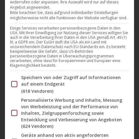
widerrufen oder anpassen. Ihre Auswahl wird nur auf dieses
24. Juni 2019
Angebot angewendet.
Bitte beachten Sie, dass aufgrund individueller Einstellungen
UCM.ONE und moviemax bringen am 26. Juli 2019
möglicherweise nicht alle Funktionen der Website verfügbar sind.
eine in HD digital restaurierte Version des deutschen
Einige Services verarbeiten personenbezogene Daten in den
USA. Mit Ihrer Einwilligung zur Nutzung dieser Services willigen Sie
Filmklassikers „Die Tote von Beverly Hills“ (M-Square
auch in die Verarbeitung Ihrer Daten in den USA gemäß Art. 49 (1)
lit. a GDPR ein. Der EuGH stuft die USA als ein Land mit
Clasics) als DVD auf den Markt. Der Film von TV-
unzureichendem Datenschutz nach EU-Standards ein. Es besteht
Showlegene Michael Pfleghar („Wünsch dir was“,
beispielsweise die Gefahr, dass US-Behörden
personenbezogene Daten in Überwachungsprogrammen
„Klimbim“) war 1964 der offizielle deutsche Beitrag
verarbeiten, ohne dass für Europäerinnen und Europäer eine
Klagemöglichkeit besteht.
bei den Filmfestspielen in Cannes und wurde als
Im Folgenden finden Sie eine Liste der Zwecke des IAB Tran
„künstlerisch wertvollster…
Speichern von oder Zugriff auf Informationen
auf einem Endgerät
Mehr lesen
(618 Vendoren)
Personalisierte Werbung und Inhalte, Messung
von Werbeleistung und der Performance von
Inhalten, Zielgruppenforschung sowie
Entwicklung und Verbesserung von Angeboten
Juni
(624 Vendoren)
14
Geräte anhand von aktiv angeforderten