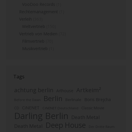
VooDoo Records
(1)
Rechtemanagement
(1)
Verleih
(363)
Weltvertrieb
(150)
Vertrieb von Medien
(72)
Filmvertrieb
(70)
Musikvertrieb
(1)
Tags
Artkeim²
achtung berlin
Arthouse
Berlin
Boris Brejcha
Berlinale
Before the Dawn
CiNENET
CD
Classic Movie
CiNENET Deutschland
Darling Berlin
Death Metal
Deep House
Death Metal
Der Dritte Raum