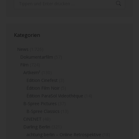
Search:
Kategorien
News
(1.726)
Dokumentarfilm
(57)
Film
(724)
Artkeim²
(130)
Edition Cinefest
(3)
Édition Film Noir
(5)
Édition ParaSol Videothèque
(14)
B-Spree Pictures
(37)
B-Spree Classics
(13)
CiNENET
(48)
Darling Berlin
(321)
achtung berlin – Online Retrospektive
(18)