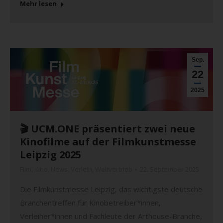
Mehr lesen
Sep.
22
2025
🎬 UCM.ONE präsentiert zwei neue
Kinofilme auf der Filmkunstmesse
Leipzig 2025
Film
,
Kino
,
News
,
Verleih
,
Weltvertrieb
22. September 2025
Die Filmkunstmesse Leipzig, das wichtigste deutsche
Branchentreffen für Kinobetreiber*innen,
Verleiher*innen und Fachleute der Arthouse-Branche,