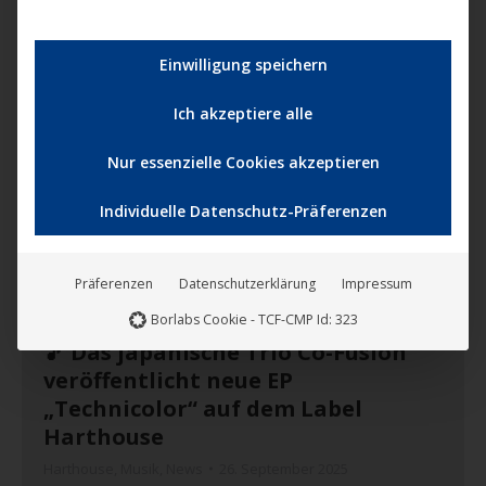
ein mit Mitteln des Polizeithrillers erzählter
„essayistischer Film Noir“ (so Regisseur…
Einwilligung speichern
Mehr lesen
Ich akzeptiere alle
Nur essenzielle Cookies akzeptieren
Sep.
Individuelle Datenschutz-Präferenzen
26
2025
Präferenzen
Datenschutzerklärung
Impressum
Borlabs Cookie - TCF-CMP Id: 323
🎵 Das japanische Trio Co-Fusion
veröffentlicht neue EP
„Technicolor“ auf dem Label
Harthouse
Harthouse
,
Musik
,
News
26. September 2025