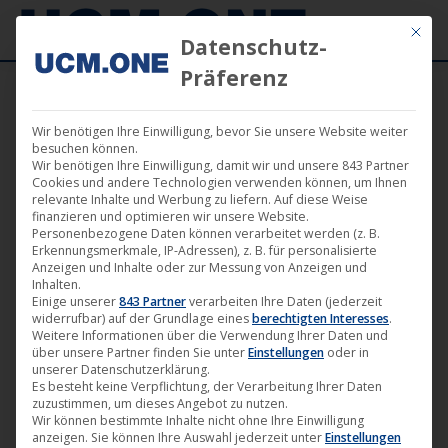
Mit die
Datenschutz-
Präferenz
Wir benötigen Ihre Einwilligung, bevor Sie unsere Website weiter
besuchen können.
Wir benötigen Ihre Einwilligung, damit wir und unsere 843 Partner
Okt.
Cookies und andere Technologien verwenden können, um Ihnen
17
relevante Inhalte und Werbung zu liefern. Auf diese Weise
finanzieren und optimieren wir unsere Website.
Personenbezogene Daten können verarbeitet werden (z. B.
2025
Erkennungsmerkmale, IP-Adressen), z. B. für personalisierte
Anzeigen und Inhalte oder zur Messung von Anzeigen und
Inhalten.
Einige unserer
843 Partner
verarbeiten Ihre Daten (jederzeit
🎵 Loft 15 A veröffentlicht mit
widerrufbar) auf der Grundlage eines
berechtigten Interesses
.
„Sansibar Vibes“ neue Single zum
Weitere Informationen über die Verwendung Ihrer Daten und
über unsere Partner finden Sie unter
Einstellungen
oder in
Ausklang des Sommers auf Plastic
unserer Datenschutzerklärung.
City
Es besteht keine Verpflichtung, der Verarbeitung Ihrer Daten
zuzustimmen, um dieses Angebot zu nutzen.
Musik
,
News
,
Plastic City
17. Oktober 2025
Wir können bestimmte Inhalte nicht ohne Ihre Einwilligung
anzeigen. Sie können Ihre Auswahl jederzeit unter
Einstellungen