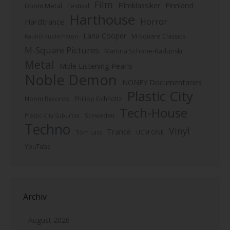
Film
Finnland
Filmklassiker
Doom Metal
Festival
Harthouse
Horror
Hardtrance
Lana Cooper
M-Square Classics
Kaunis Kuolematon
M-Square Pictures
Martina Schöne-Radunski
Metal
Mole Listening Pearls
Noble Demon
NONFY Documentaries
Plastic City
Noom Records
Philipp Eichholtz
Tech-House
Plastic City Suburbia
Schweden
Techno
Vinyl
Trance
UCM.ONE
Tom Lass
YouTube
Archiv
August 2026