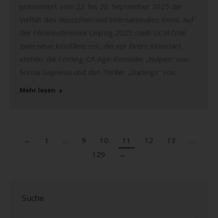
präsentiert vom 22. bis 26. September 2025 die
Vielfalt des deutschen und internationalen Kinos. Auf
der Filmkunstmesse Leipzig 2025 stellt UCM.ONE
zwei neue Kinofilme vor, die vor ihrem Kinostart
stehen: die Coming-Of-Age-Komödie „Nulpen“ von
Sorina Gajewski und den Thriller „Darlings“ von…
Mehr lesen
←
1
…
9
10
11
12
13
…
129
→
Suche