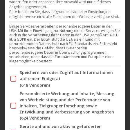
widerrufen oder anpassen. Ihre Auswahl wird nur auf dieses
Der Titel „Sansibar Vibes“ von Loft 15 A liefert den
Angebot angewendet.
perfekten Soundtrack für den Spätsommer – eine
Bitte beachten Sie, dass aufgrund individueller Einstellungen
möglicherweise nicht alle Funktionen der Website verfügbar sind.
musikalische Reise, die die Sonne etwas länger
Einige Services verarbeiten personenbezogene Daten in den
scheinen lässt. Der Track erscheint im Oktober 2025
USA. Mit Ihrer Einwilligung zur Nutzung dieser Services willigen Sie
auf Plastic City und verbindet warme Grooves, sanfte
auch in die Verarbeitung Ihrer Daten in den USA gemäß Art. 49 (1)
lit. a GDPR ein. Der EuGH stuft die USA als ein Land mit
Percussions und fließende Melodien zu einem
unzureichendem Datenschutz nach EU-Standards ein. Es besteht
beispielsweise die Gefahr, dass US-Behörden
Klangbild voller Leichtigkeit und Gefühl. „Sansibar
personenbezogene Daten in Überwachungsprogrammen
verarbeiten, ohne dass für Europäerinnen und Europäer eine
Vibes“ fängt das…
Klagemöglichkeit besteht.
Mehr lesen
Im Folgenden finden Sie eine Liste der Zwecke des IAB Tran
Speichern von oder Zugriff auf Informationen
auf einem Endgerät
(618 Vendoren)
Personalisierte Werbung und Inhalte, Messung
von Werbeleistung und der Performance von
Okt.
Inhalten, Zielgruppenforschung sowie
17
Entwicklung und Verbesserung von Angeboten
(624 Vendoren)
2025
Geräte anhand von aktiv angeforderten