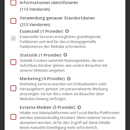
Informationen identifizieren
(113 Vendoren)
🎵 Kaunis Kuolematon kündigen
Verwendung genauer Standortdaten
neues Album an und
(213 Vendoren)
veröffentlichen Video zur ersten
Es folgt eine Liste der Service-Gruppen, für die eine Einwil
Essenziell
(1 Provider)
Single „Merta“ (Noble Demon)
Essenzielle Services ermöglichen grundlegende
Funktionen und sind für das ordnungsgemäße
Musik
,
News
,
Noble Demon
17. Oktober 2025
Funktionieren der Website erforderlich.
Die finnischen Meister der Melancholie, Kaunis
Statistik
(1 Provider)
Statistik-Cookies sammeln Nutzungsdaten, die uns
Kuolematon, haben die Veröffentlichung ihres fünften
Aufschluss darüber geben, wie unsere Besucher mit
Albums „Kun Valo Minussa Kuoli“ angekündigt,
unserer Website umgehen.
welches am 28. November 2025 über Noble Demon
Marketing
(4 Provider)
Marketing Services werden von Drittanbietern oder
erscheinen wird. Damit setzt die Band ihren Weg
Herausgebern genutzt, um personalisierte Werbung
durch die düstersten Ecken des Doom und Death
anzuzeigen. Sie tun dies, indem sie Besucher über
Websites hinweg verfolgen.
Metal fort – und bringt dabei ein einzigartig
Externe Medien
(5 Provider)
finnisches Gefühl von Trauer, Schönheit…
Inhalte von Videoplattformen und Social-Media-Plattformen
werden standardmäßig blockiert. Wenn externe Services
Mehr lesen
akzeptiert werden, ist für den Zugriff auf diese Inhalte
keine manuelle Einwilligung mehr erforderlich.