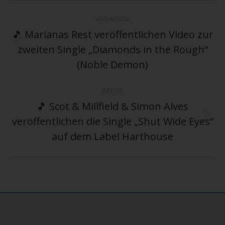
Kommentarnavigation
VORHERIGE
🎵 Marianas Rest veröffentlichen Video zur
zweiten Single „Diamonds in the Rough“
Vorheriger
Beitrag:
(Noble Demon)
WEITER
🎵 Scot & Millfield & Simon Alves
veröffentlichen die Single „Shut Wide Eyes“
Nächster
Beitrag:
auf dem Label Harthouse