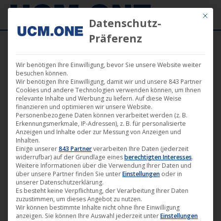
Mit die
Datenschutz-
Präferenz
Wir benötigen Ihre Einwilligung, bevor Sie unsere Website weiter
🎵 Mit „Purification“veröffentlicht
besuchen können.
Wir benötigen Ihre Einwilligung, damit wir und unsere 843 Partner
Roughage seine neue EP auf dem Label
Cookies und andere Technologien verwenden können, um Ihnen
relevante Inhalte und Werbung zu liefern. Auf diese Weise
Time unlimited
finanzieren und optimieren wir unsere Website.
Personenbezogene Daten können verarbeitet werden (z. B.
Erkennungsmerkmale, IP-Adressen), z. B. für personalisierte
Anzeigen und Inhalte oder zur Messung von Anzeigen und
Inhalten.
Einige unserer
843 Partner
verarbeiten Ihre Daten (jederzeit
widerrufbar) auf der Grundlage eines
berechtigten Interesses
.
Nov.
Weitere Informationen über die Verwendung Ihrer Daten und
28
über unsere Partner finden Sie unter
Einstellungen
oder in
unserer Datenschutzerklärung.
Es besteht keine Verpflichtung, der Verarbeitung Ihrer Daten
2025
zuzustimmen, um dieses Angebot zu nutzen.
Wir können bestimmte Inhalte nicht ohne Ihre Einwilligung
anzeigen. Sie können Ihre Auswahl jederzeit unter
Einstellungen