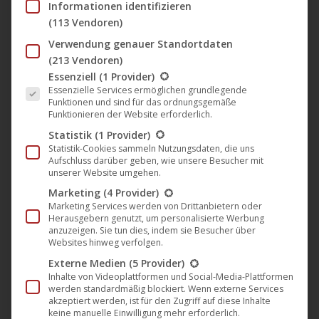
Informationen identifizieren
die Techno mit Seele und Geschichte schätzen und die
(113 Vendoren)
Nächte am liebsten durchtanzen möchten.
Verwendung genauer Standortdaten
(213 Vendoren)
🎵 Tracklist & Beschreibung
Es folgt eine Liste der Service-Gruppen, für die eine Einwil
Essenziell
(1 Provider)
Essenzielle Services ermöglichen grundlegende
1️⃣
Purification:
Ein tiefgehender, treibender Track mit
Funktionen und sind für das ordnungsgemäße
trance-inspirierter Dynamik: weite Pads, Acid-Linien und ein
Funktionieren der Website erforderlich.
wachsender Spannungsbogen, der Spannung und Erlösung
Statistik
(1 Provider)
Statistik-Cookies sammeln Nutzungsdaten, die uns
in sich trägt. Ein Stück, das Geschichte atmet und modern
Aufschluss darüber geben, wie unsere Besucher mit
klingt zugleich.
unserer Website umgehen.
Marketing
(4 Provider)
2️⃣
Dancing (Cause I got the 2025 Shooting Mix):
Ein
Marketing Services werden von Drittanbietern oder
energetischer, fetter Remix mit klassischem Vocal-Sample
Herausgebern genutzt, um personalisierte Werbung
anzuzeigen. Sie tun dies, indem sie Besucher über
und rollender Techno-Rhythmik. Dieser Track verbindet
Websites hinweg verfolgen.
nostalgischem Charme mit zeitgenössischer
Externe Medien
(5 Provider)
Clubtauglichkeit – ein Peak-Time-Werk mit old-school Vibes
Inhalte von Videoplattformen und Social-Media-Plattformen
werden standardmäßig blockiert. Wenn externe Services
und klarer Zukunft.
akzeptiert werden, ist für den Zugriff auf diese Inhalte
keine manuelle Einwilligung mehr erforderlich.