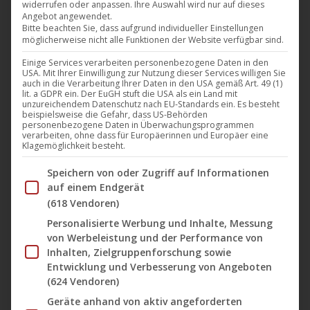
widerrufen oder anpassen. Ihre Auswahl wird nur auf dieses
Angebot angewendet.
Mit
„Purification“
veröffentlicht
Roughage
seine neuste
Bitte beachten Sie, dass aufgrund individueller Einstellungen
möglicherweise nicht alle Funktionen der Website verfügbar sind.
EP und liefert ein kraftvolles, zugleich atmosphärisches
Einige Services verarbeiten personenbezogene Daten in den
Statement, das klassische Trance- und Techno-Wurzeln
USA. Mit Ihrer Einwilligung zur Nutzung dieser Services willigen Sie
mit modernem Sound verbindet. Die EP, auf dem
auch in die Verarbeitung Ihrer Daten in den USA gemäß Art. 49 (1)
lit. a GDPR ein. Der EuGH stuft die USA als ein Land mit
legendären deutschen Label
Time Unlimited
erschienen,
unzureichendem Datenschutz nach EU-Standards ein. Es besteht
beispielsweise die Gefahr, dass US-Behörden
ist eine Hommage an die goldene Ära der späten 90er-
personenbezogene Daten in Überwachungsprogrammen
verarbeiten, ohne dass für Europäerinnen und Europäer eine
Ravekultur – und gleichzeitig ein aktuelles Stück Clubmusik,
Klagemöglichkeit besteht.
das heutigen Floors mit analogem Drive und futuristischer
Im Folgenden finden Sie eine Liste der Zwecke des IAB Tran
Speichern von oder Zugriff auf Informationen
Energie Kraft verleiht.
auf einem Endgerät
(618 Vendoren)
Roughage
präsentiert drei Tracks, die
düstere Spannung,
Personalisierte Werbung und Inhalte, Messung
von Werbeleistung und der Performance von
pulsierende Energie und cineastische Klangräume
auf
Inhalten, Zielgruppenforschung sowie
besondere Weise miteinander verbinden.
Entwicklung und Verbesserung von Angeboten
(624 Vendoren)
„
Purification
“ steht für rohe Intensität, mechanische
Präzision und melancholische Euphorie – perfekt für alle,
Geräte anhand von aktiv angeforderten