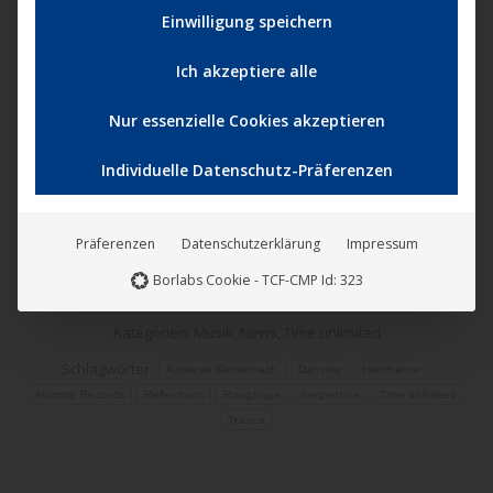
auch ein Stück Labelgeschichte — und verbindet seine
Einwilligung speichern
analogen Wurzeln mit klarem Blick in die Zukunft.
Ich akzeptiere alle
Nur essenzielle Cookies akzeptieren
Weitere Informationen über den Künstler:
Roughage
Individuelle Datenschutz-Präferenzen
Weitere Informationen über das Label:
Time unlimited
Präferenzen
Datenschutzerklärung
Impressum
Borlabs Cookie - TCF-CMP Id: 323
Kategorien:
Musik
,
News
,
Time unlimited
Schlagwörter:
Andreas Kettenbach
Dancing
Hardtrance
Humpty Records
Reflections
Roughage
Serpentine
Time unlimited
Trance